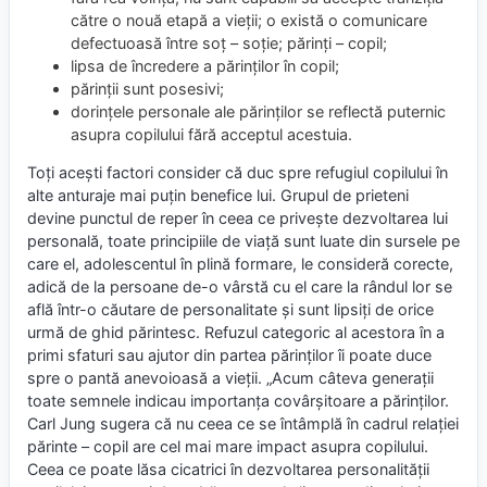
către o nouă etapă a vieții; o există o comunicare
defectuoasă între soț – soție; părinți – copil;
lipsa de încredere a părinților în copil;
părinții sunt posesivi;
dorințele personale ale părinților se reflectă puternic
asupra copilului fără acceptul acestuia.
Toți acești factori consider că duc spre refugiul copilului în
alte anturaje mai puțin benefice lui. Grupul de prieteni
devine punctul de reper în ceea ce privește dezvoltarea lui
personală, toate principiile de viață sunt luate din sursele pe
care el, adolescentul în plină formare, le consideră corecte,
adică de la persoane de-o vârstă cu el care la rândul lor se
află într-o căutare de personalitate și sunt lipsiți de orice
urmă de ghid părintesc. Refuzul categoric al acestora în a
primi sfaturi sau ajutor din partea părinților îi poate duce
spre o pantă anevoioasă a vieții. „Acum câteva generații
toate semnele indicau importanța covârșitoare a părinților.
Carl Jung sugera că nu ceea ce se întâmplă în cadrul relației
părinte – copil are cel mai mare impact asupra copilului.
Ceea ce poate lăsa cicatrici în dezvoltarea personalității