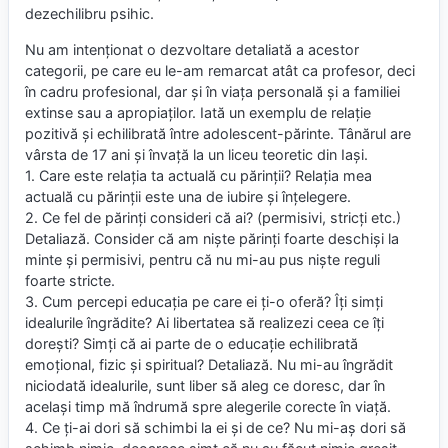
dezechilibru psihic.
Nu am intenționat o dezvoltare detaliată a acestor
categorii, pe care eu le-am remarcat atât ca profesor, deci
în cadru profesional, dar și în viața personală și a familiei
extinse sau a apropiaților. Iată un exemplu de relație
pozitivă și echilibrată între adolescent-părinte. Tânărul are
vârsta de 17 ani și învață la un liceu teoretic din Iași.
1. Care este relația ta actuală cu părinții? Relația mea
actuală cu părinții este una de iubire și înțelegere.
2. Ce fel de părinți consideri că ai? (permisivi, stricți etc.)
Detaliază. Consider că am niște părinți foarte deschiși la
minte și permisivi, pentru că nu mi-au pus niște reguli
foarte stricte.
3. Cum percepi educația pe care ei ți-o oferă? Îți simți
idealurile îngrădite? Ai libertatea să realizezi ceea ce îți
dorești? Simți că ai parte de o educație echilibrată
emoțional, fizic și spiritual? Detaliază. Nu mi-au îngrădit
niciodată idealurile, sunt liber să aleg ce doresc, dar în
același timp mă îndrumă spre alegerile corecte în viață.
4. Ce ți-ai dori să schimbi la ei și de ce? Nu mi-aș dori să