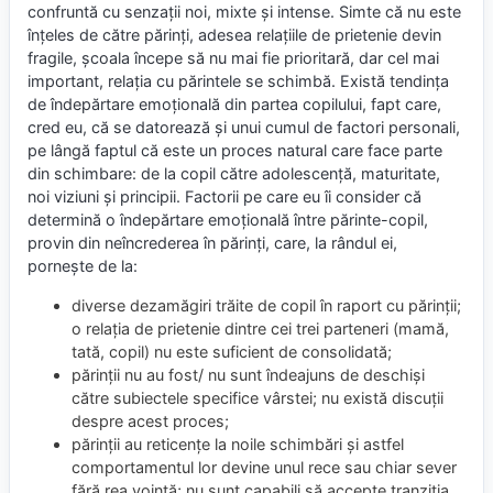
confruntă cu senzații noi, mixte și intense. Simte că nu este
înțeles de către părinți, adesea relațiile de prietenie devin
fragile, școala începe să nu mai fie prioritară, dar cel mai
important, relația cu părintele se schimbă. Există tendința
de îndepărtare emoțională din partea copilului, fapt care,
cred eu, că se datorează și unui cumul de factori personali,
pe lângă faptul că este un proces natural care face parte
din schimbare: de la copil către adolescență, maturitate,
noi viziuni și principii. Factorii pe care eu îi consider că
determină o îndepărtare emoțională între părinte-copil,
provin din neîncrederea în părinți, care, la rândul ei,
pornește de la:
diverse dezamăgiri trăite de copil în raport cu părinții;
o relația de prietenie dintre cei trei parteneri (mamă,
tată, copil) nu este suficient de consolidată;
părinții nu au fost/ nu sunt îndeajuns de deschiși
către subiectele specifice vârstei; nu există discuții
despre acest proces;
părinții au reticențe la noile schimbări și astfel
comportamentul lor devine unul rece sau chiar sever
fără rea voință; nu sunt capabili să accepte tranziția