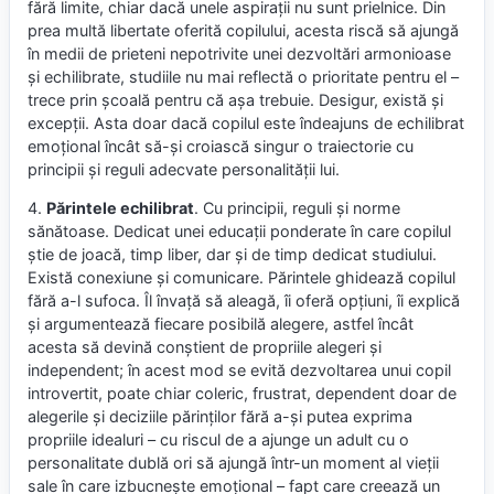
fără limite, chiar dacă unele aspirații nu sunt prielnice. Din
prea multă libertate oferită copilului, acesta riscă să ajungă
în medii de prieteni nepotrivite unei dezvoltări armonioase
și echilibrate, studiile nu mai reflectă o prioritate pentru el –
trece prin școală pentru că așa trebuie. Desigur, există și
excepții. Asta doar dacă copilul este îndeajuns de echilibrat
emoțional încât să-și croiască singur o traiectorie cu
principii și reguli adecvate personalității lui.
4.
Părintele echilibrat
. Cu principii, reguli și norme
sănătoase. Dedicat unei educații ponderate în care copilul
știe de joacă, timp liber, dar și de timp dedicat studiului.
Există conexiune și comunicare. Părintele ghidează copilul
fără a-l sufoca. Îl învață să aleagă, îi oferă opțiuni, îi explică
și argumentează fiecare posibilă alegere, astfel încât
acesta să devină conștient de propriile alegeri și
independent; în acest mod se evită dezvoltarea unui copil
introvertit, poate chiar coleric, frustrat, dependent doar de
alegerile și deciziile părinților fără a-și putea exprima
propriile idealuri – cu riscul de a ajunge un adult cu o
personalitate dublă ori să ajungă într-un moment al vieții
sale în care izbucnește emoțional – fapt care creează un