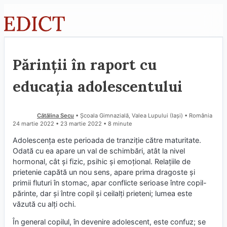
Sari
la
conținut
Părinții în raport cu
educația adolescentului
Cătălina Secu
• Școala Gimnazială, Valea Lupului (Iaşi) • România
24 martie 2022
23 martie 2022
• 8 minute
Adolescența este perioada de tranziție către maturitate.
Odată cu ea apare un val de schimbări, atât la nivel
hormonal, cât și fizic, psihic și emoțional. Relațiile de
prietenie capătă un nou sens, apare prima dragoste și
primii fluturi în stomac, apar conflicte serioase între copil-
părinte, dar și între copil și ceilalți prieteni; lumea este
văzută cu alți ochi.
În general copilul, în devenire adolescent, este confuz; se