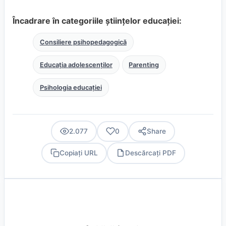
Încadrare în categoriile științelor educației:
Consiliere psihopedagogică
Educația adolescenților
Parenting
Psihologia educației
2.077
0
Share
Copiați URL
Descărcați PDF
PDF