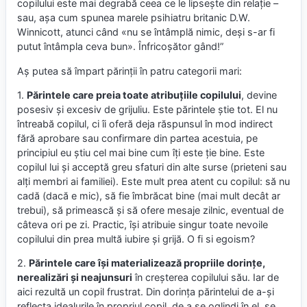
copilului este mai degrabă ceea ce le lipsește din relație –
sau, așa cum spunea marele psihiatru britanic D.W.
Winnicott, atunci când «nu se întâmplă nimic, deși s-ar fi
putut întâmpla ceva bun». Înfricoșător gând!”
Aș putea să împart părinții în patru categorii mari:
1.
Părintele care preia toate atribuțiile copilului
, devine
posesiv și excesiv de grijuliu. Este părintele știe tot. El nu
întreabă copilul, ci îi oferă deja răspunsul în mod indirect
fără aprobare sau confirmare din partea acestuia, pe
principiul eu știu cel mai bine cum îți este ție bine. Este
copilul lui și acceptă greu sfaturi din alte surse (prieteni sau
alți membri ai familiei). Este mult prea atent cu copilul: să nu
cadă (dacă e mic), să fie îmbrăcat bine (mai mult decât ar
trebui), să primească și să ofere mesaje zilnic, eventual de
câteva ori pe zi. Practic, își atribuie singur toate nevoile
copilului din prea multă iubire și grijă. O fi si egoism?
2.
Părintele care își materializează propriile dorințe,
nerealizări și neajunsuri
în creșterea copilului său. Iar de
aici rezultă un copil frustrat. Din dorința părintelui de a-și
reflecta idealurile în propriul copil, de a se oglindi în el, se