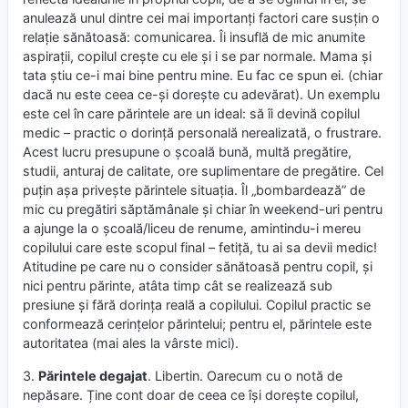
anulează unul dintre cei mai importanți factori care susțin o
relație sănătoasă: comunicarea. Îi insuflă de mic anumite
aspirații, copilul crește cu ele și i se par normale. Mama și
tata știu ce-i mai bine pentru mine. Eu fac ce spun ei. (chiar
dacă nu este ceea ce-și dorește cu adevărat). Un exemplu
este cel în care părintele are un ideal: să îi devină copilul
medic – practic o dorință personală nerealizată, o frustrare.
Acest lucru presupune o școală bună, multă pregătire,
studii, anturaj de calitate, ore suplimentare de pregătire. Cel
puțin așa privește părintele situația. Îl „bombardează” de
mic cu pregătiri săptămânale și chiar în weekend-uri pentru
a ajunge la o școală/liceu de renume, amintindu-i mereu
copilului care este scopul final – fetiță, tu ai sa devii medic!
Atitudine pe care nu o consider sănătoasă pentru copil, și
nici pentru părinte, atâta timp cât se realizează sub
presiune și fără dorința reală a copilului. Copilul practic se
conformează cerințelor părintelui; pentru el, părintele este
autoritatea (mai ales la vârste mici).
3.
Părintele degajat
. Libertin. Oarecum cu o notă de
nepăsare. Ține cont doar de ceea ce își dorește copilul,