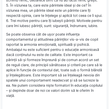
schimb nimic, deoarece simt că nu au făcut nimic greșit.
5. În viziunea ta, care este părintele ideal și de ce? În
viziunea mea, un părinte ideal este un părinte care îți
respectă opinia, care te înțelege și aplică tot ceea ce îi spui.
6. Trei motive pentru care îți iubești părinții. Motivele pentru
care îmi iubesc părinții, sunt: siguranță, îndrumare, iubire.
Se poate observa cât de ușor poate influența
comportamentul și atitudinea părinților vis-a-vis de copil
raportat la armonia emoțională, spirituală și psihică.
Ambalajul nu este suficient pentru o educație armonioasă
dacă conținutul nu este de calitate. Este important ca
părinții să-și formeze împreună și de comun acord un set
de reguli clare, de principii sănătoase și criterii pe care să le
aplice în funcție de contextul dat, toate sub o formă blândă
și înțelegătoare. Este important să se înțeleagă nevoia din
spatele unui comportament neadecvat și să se lucreze la
ea. Ne putem considera niște formatori în educația copilului
– și depinde doar de noi ce valori dorim să le oferim în
viață.