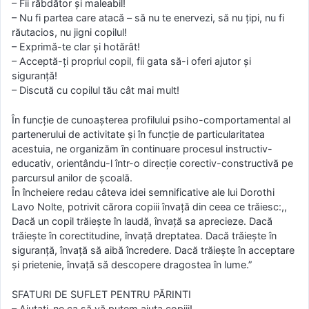
– Fii răbdător și maleabil!
– Nu fi partea care atacă – să nu te enervezi, să nu țipi, nu fi
răutacios, nu jigni copilul!
– Exprimă-te clar și hotărât!
– Acceptă-ți propriul copil, fii gata să-i oferi ajutor și
siguranță!
– Discută cu copilul tău cât mai mult!
În funcție de cunoașterea profilului psiho-comportamental al
partenerului de activitate și în funcție de particularitatea
acestuia, ne organizăm în continuare procesul instructiv-
educativ, orientându-l într-o direcție corectiv-constructivă pe
parcursul anilor de școală.
În încheiere redau câteva idei semnificative ale lui Dorothi
Lavo Nolte, potrivit cărora copiii învață din ceea ce trăiesc:,,
Dacă un copil trăiește în laudă, învață sa aprecieze. Dacă
trăiește în corectitudine, învață dreptatea. Dacă trăiește în
siguranță, învață să aibă încredere. Dacă trăiește în acceptare
și prietenie, învață să descopere dragostea în lume.”
SFATURI DE SUFLET PENTRU PĂRINTI
– Ajutați-ne ca să vă putem ajuta copiii!