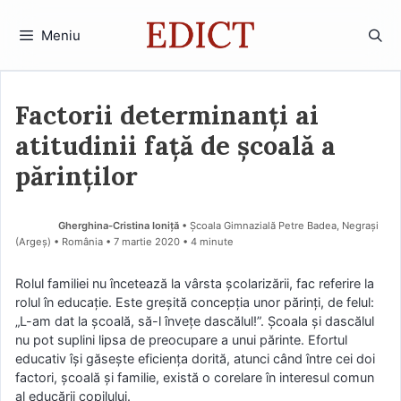
Sari
la
Meniu
conținut
Factorii determinanți ai
atitudinii față de școală a
părinților
Gherghina-Cristina Ioniță
• Școala Gimnazială Petre Badea, Negrași
(Argeş) • România
7 martie 2020
• 4 minute
Rolul familiei nu încetează la vârsta școlarizării, fac referire la
rolul în educație. Este greșită concepția unor părinți, de felul:
„L-am dat la școală, să-l învețe dascălul!”. Școala și dascălul
nu pot suplini lipsa de preocupare a unui părinte. Efortul
educativ își găsește eficiența dorită, atunci când între cei doi
factori, școală și familie, există o corelare în interesul comun
al educării copilului.