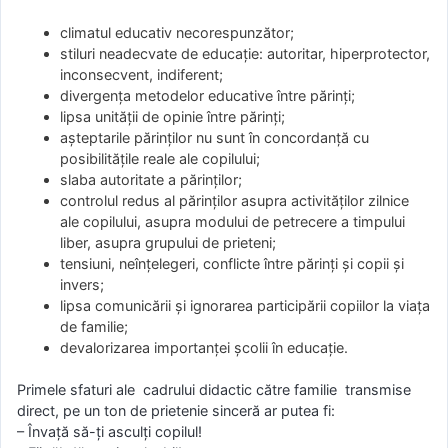
climatul educativ necorespunzător;
stiluri neadecvate de educație: autoritar, hiperprotector,
inconsecvent, indiferent;
divergența metodelor educative între părinți;
lipsa unității de opinie între părinți;
așteptarile părinților nu sunt în concordanță cu
posibilitățile reale ale copilului;
slaba autoritate a părinților;
controlul redus al părinților asupra activităților zilnice
ale copilului, asupra modului de petrecere a timpului
liber, asupra grupului de prieteni;
tensiuni, neînțelegeri, conflicte între părinți și copii și
invers;
lipsa comunicării și ignorarea participării copiilor la viața
de familie;
devalorizarea importanței școlii în educație.
Primele sfaturi ale cadrului didactic către familie transmise
direct, pe un ton de prietenie sinceră ar putea fi:
– Învață să-ți asculți copilul!