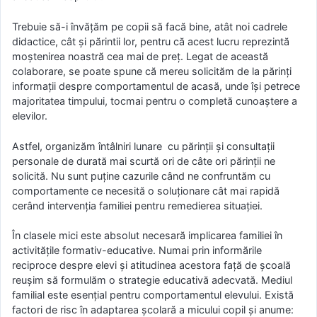
Trebuie să-i învățăm pe copii să facă bine, atât noi cadrele
didactice, cât și părintii lor, pentru că acest lucru reprezintă
moștenirea noastră cea mai de preț. Legat de această
colaborare, se poate spune că mereu solicităm de la părinți
informații despre comportamentul de acasă, unde își petrece
majoritatea timpului, tocmai pentru o completă cunoaștere a
elevilor.
Astfel, organizăm întâlniri lunare cu părinții și consultații
personale de durată mai scurtă ori de câte ori părinții ne
solicită. Nu sunt puține cazurile când ne confruntăm cu
comportamente ce necesită o soluționare cât mai rapidă
cerând intervenția familiei pentru remedierea situației.
În clasele mici este absolut necesară implicarea familiei în
activitățile formativ-educative. Numai prin informările
reciproce despre elevi și atitudinea acestora față de școală
reușim să formulăm o strategie educativă adecvată. Mediul
familial este esențial pentru comportamentul elevului. Există
factori de risc în adaptarea școlară a micului copil și anume: