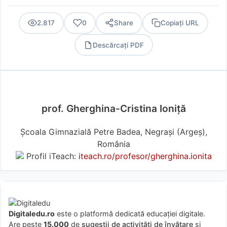
2.817
0
Share
Copiați URL
Descărcați PDF
PDF
prof. Gherghina-Cristina Ioniță
Școala Gimnazială Petre Badea, Negrași (Argeş),
România
Profil iTeach:
iteach.ro/profesor/gherghina.ionita
Digitaledu.ro
este o platformă dedicată educației digitale.
Are peste
15.000
de
sugestii de activități de învățare
și