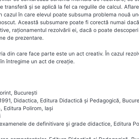
 transferă şi se aplică la fel ca regulile de calcul. Aflar
în cazul în care elevul poate subsuma problema nouă un
unoscut. Această subsumare poate fi corectă numai dacă
ective, raţionamentul rezolvării ei, dacă o poate descoperi
rme de prezentare.
ia din care face parte este un act creativ. În cazul rezolv
în întregime un act de creaţie.
orint, Bucureşti
, 1991, Didactica, Editura Didactică şi Pedagogică, Bucure
, Editura Polirom, Iaşi
i
xamenele de definitivare şi grade didactice, Editura Po