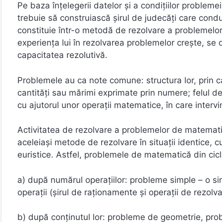
Pe baza înţelegerii datelor şi a condiţiilor problemei
trebuie să construiască şirul de judecăţi care cond
constituie într-o metodă de rezolvare a problemelor.
experienţa lui în rezolvarea problemelor creşte, se 
capacitatea rezolutivă.
Problemele au ca note comune: structura lor, prin ca
cantităţi sau mărimi exprimate prin numere; felul de 
cu ajutorul unor operaţii matematice, în care intervi
Activitatea de rezolvare a problemelor de matematic
aceleiaşi metode de rezolvare în situaţii identice, c
euristice. Astfel, problemele de matematică din ciclul
a) după numărul operaţiilor: probleme simple – o 
operaţii (şirul de raţionamente şi operaţii de rezol
b) după conţinutul lor: probleme de geometrie, pr