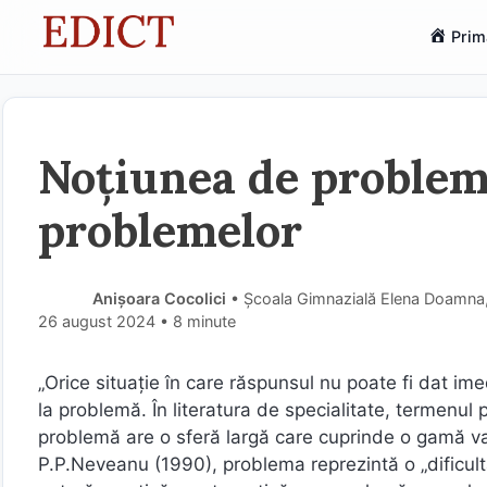
Sari
Prim
la
conținut
Noțiunea de problemă
problemelor
Anișoara Cocolici
• Școala Gimnazială Elena Doamna, 
26 august 2024
• 8 minute
„Orice situație în care răspunsul nu poate fi dat im
la problemă. În literatura de specialitate, termenul
problemă are o sferă largă care cuprinde o gamă var
P.P.Neveanu (1990), problema reprezintă o „dificulta