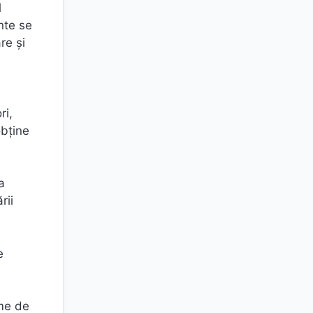
l
nte se
re şi
ri,
obţine
a
rii
e
eme de