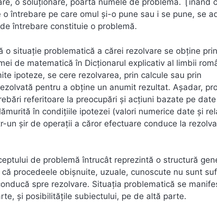
vare, o soluţionare, poartă numele de problemă. Ţinând 
e o întrebare pe care omul şi-o pune sau i se pune, se a
l de întrebare constituie o problemă.
 o situaţie problematică a cărei rezolvare se obţine pri
mei de matematică în Dicţionarul explicativ al limbii ro
te ipoteze, se cere rezolvarea, prin calcule sau prin
 rezolvată pentru a obţine un anumit rezultat. Aşadar, p
ebări referitoare la preocupări şi acţiuni bazate pe date
urită în condiţiile ipotezei (valori numerice date şi rela
ntr-un şir de operaţii a căror efectuare conduce la rezolv
eptului de problemă întrucât reprezintă o structură gen
că procedeele obişnuite, uzuale, cunoscute nu sunt suf
 conducă spre rezolvare. Situaţia problematică se manife
te, şi posibilităţile subiectului, pe de altă parte.