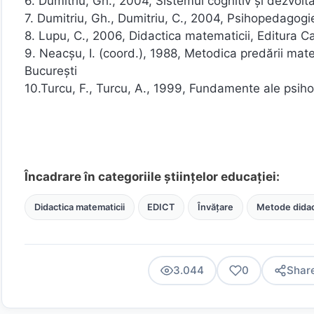
6. Dumitriu, Gh., 2004, Sistemul cognitiv şi dezvol
7. Dumitriu, Gh., Dumitriu, C., 2004, Psihopedagogi
8. Lupu, C., 2006, Didactica matematicii, Editura C
9. Neacşu, I. (coord.), 1988, Metodica predării matem
Bucureşti
10.Turcu, F., Turcu, A., 1999, Fundamente ale psihol
Încadrare în categoriile științelor educației:
Didactica matematicii
EDICT
Învățare
Metode didac
3.044
0
Shar