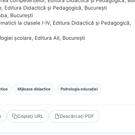
tarea competenţelor, Editura Didactică şi Pedagogică, Bu
e, Editura Didactică şi Pedagogică, Bucureşti
aba, Bucureşti
aticii la clasele I-IV, Editura Didactică şi Pedagogică,
ogiei şcolare, Editura All, Bucureşti
tice
Mijloace didactice
Psihologia educației
e
Copiați URL
Descărcați PDF
PDF