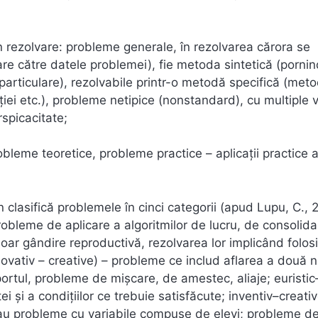
în rezolvare: probleme generale, în rezolvarea cărora se
are către datele problemei), fie metoda sintetică (pornin
particulare), rezolvabile printr-o metodă specifică (met
aţiei etc.), probleme netipice (nonstandard), cu multiple 
spicacitate;
robleme teoretice, probleme practice – aplicaţii practice a
n clasifică problemele în cinci categorii (apud Lupu, C., 
obleme de aplicare a algoritmilor de lucru, de consolida
oar gândire reproductivă, rezolvarea lor implicând folos
(inovativ – creative) – probleme ce includ aflarea a două
ortul, probleme de mişcare, de amestec, aliaje; euristic
 şi a condiţiilor ce trebuie satisfăcute; inventiv–creativ
u probleme cu variabile compuse de elevi; probleme d