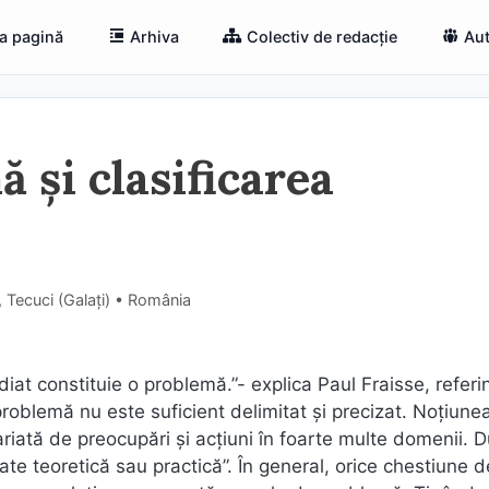
a pagină
Arhiva
Colectiv de redacție
Aut
 și clasificarea
Tecuci (Galaţi) • România
ediat constituie o problemă.”- explica Paul Fraisse, refer
 problemă nu este suficient delimitat şi precizat. Noţiune
iată de preocupări şi acţiuni în foarte multe domenii. 
te teoretică sau practică”. În general, orice chestiune d