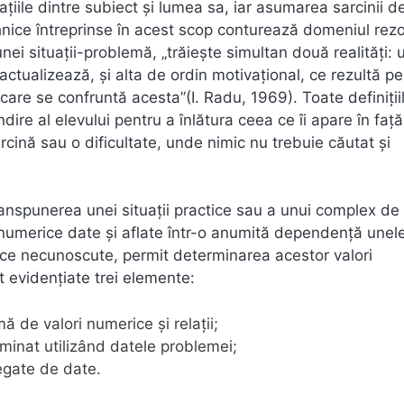
ţiile dintre subiect şi lumea sa, iar asumarea sarcinii d
hnice întreprinse în acest scop conturează domeniul rezol
nei situaţii-problemă, „trăieşte simultan două realităţi:
reactualizează, şi alta de ordin motivaţional, ce rezultă p
are se confruntă acesta”(I. Radu, 1969). Toate definiţii
re al elevului pentru a înlătura ceea ce îi apare în faţă
rcină sau o dificultate, unde nimic nu trebuie căutat şi
nspunerea unei situaţii practice sau a unui complex de s
or numerice date şi aflate într-o anumită dependenţă unel
ice necunoscute, permit determinarea acestor valori
 evidenţiate trei elemente:
 de valori numerice şi relaţii;
minat utilizând datele problemei;
legate de date.