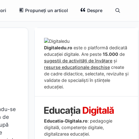
ori
Propuneți un articol
Despre
Digitaledu.ro
este o platformă dedicată
educației digitale. Are peste
15.000
de
sugestii de activități de învățare
și
resurse educaționale deschise
create
de cadre didactice, selectate, revizuite și
validate de specialiști în științele
educației.
indu-se
a de
Educatia-Digitala.ro
: pedagogie
După
digitală, competențe digitale,
e
digitalizarea educației.