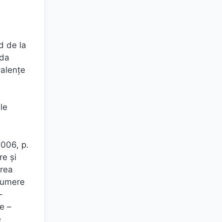
d de la
oda
valenţe
le
2006, p.
re şi
irea
 numere
–
e –
e