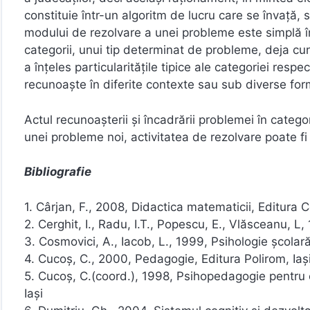
constituie într-un algoritm de lucru care se învaţă, se
modului de rezolvare a unei probleme este simplă 
categorii, unui tip determinat de probleme, deja c
a înţeles particularităţile tipice ale categoriei resp
recunoaşte în diferite contexte sau sub diverse fo
Actul recunoaşterii şi încadrării problemei în categor
unei probleme noi, activitatea de rezolvare poate fi 
Bibliografie
1. Cârjan, F., 2008, Didactica matematicii, Editura C
2. Cerghit, I., Radu, I.T., Popescu, E., Vlăsceanu, L
3. Cosmovici, A., Iacob, L., 1999, Psihologie şcolară
4. Cucoş, C., 2000, Pedagogie, Editura Polirom, Iaş
5. Cucoş, C.(coord.), 1998, Psihopedagogie pentru e
Iaşi