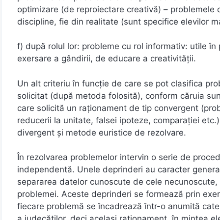
optimizare (de reproiectare creativă) – problemele ca
discipline, fie din realitate (sunt specifice elevilor 
f) după rolul lor: probleme cu rol informativ: utile î
exersare a gândirii, de educare a creativităţii.
Un alt criteriu în funcţie de care se pot clasifica 
solicitat (după metoda folosită), conform căruia su
care solicită un raţionament de tip convergent (probl
reducerii la unitate, falsei ipoteze, comparaţiei etc
divergent şi metode euristice de rezolvare.
În rezolvarea problemelor intervin o serie de proc
independentă. Unele deprinderi au caracter general,
separarea datelor cunoscute de cele necunoscute, se
problemei. Aceste deprinderi se formează prin exerci
fiecare problemă se încadrează într-o anumită cat
a judecăţilor, deci acelaşi raţionament, în mintea 