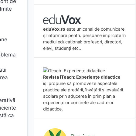
cont de
dmite
eduVox.ro
este un canal de comunicare
n
și informare pentru persoane implicate în
mâne
mediul educațional: profesori, directori,
elevi, studenți etc..
roblema
ţii
area
Revista iTeach: Experienţe didactice
îşi propune să promoveze aspectele
practice ale predării, învăţării şi evaluării
şcolare prin aducerea în prim plan a
erativă
experienţelor concrete ale cadrelor
iciente
didactice.
stă ca