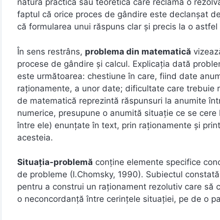
natură practică sau teoretică care reclamă o rezol
faptul că orice proces de gândire este declanşat d
că formularea unui răspuns clar şi precis la o astfe
În sens restrâns,
problema din matematică
vizează
procese de gândire şi calcul. Explicaţia dată proble
este următoarea: chestiune în care, fiind date anumi
raţionamente, a unor date; dificultate care trebuie
de matematică reprezintă răspunsuri la anumite într
numerice, presupune o anumită situaţie ce se cere lăm
între ele) enunţate în text, prin raţionamente şi pri
acesteia.
Situaţia-problemă
conţine elemente specifice conc
de probleme (I.Chomsky, 1990). Subiectul constată 
pentru a construi un raţionament rezolutiv care să
o neconcordanţă între cerinţele situaţiei, pe de o par