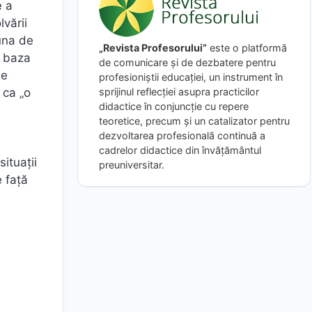
e a
vării
 una de
„Revista Profesorului”
este o platformă
e baza
de comunicare și de dezbatere pentru
le
profesioniștii educației, un instrument în
 ca „o
sprijinul reflecției asupra practicilor
didactice în conjuncție cu repere
teoretice, precum și un catalizator pentru
dezvoltarea profesională continuă a
cadrelor didactice din învățământul
ituaţii
preuniversitar.
e faţă