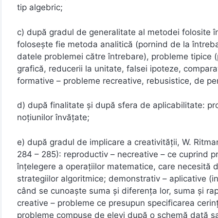
tip algebric;
c) după gradul de generalitate al metodei folosite 
foloseşte fie metoda analitică (pornind de la întreb
datele problemei către întrebare), probleme tipice (
grafică, reducerii la unitate, falsei ipoteze, compar
formative – probleme recreative, rebusistice, de per
d) după finalitate şi după sfera de aplicabilitate: p
noţiunilor învăţate;
e) după gradul de implicare a creativităţii, W. Ritma
284 – 285): reproductiv – necreative – ce cuprind pr
înţelegere a operaţiilor matematice, care necesită d
strategiilor algoritmice; demonstrativ – aplicative 
când se cunoaşte suma şi diferenţa lor, suma şi rap
creative – probleme ce presupun specificarea cerinţei
probleme compuse de elevi după o schemă dată sa