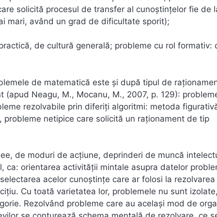
re solicită procesul de transfer al cunoştinţelor fie de l
mai mari, având un grad de dificultate sporit);
n practică, de cultură generală; probleme cu rol formativ:
problemele de matematică este şi după tipul de raţioname
nt (apud Neagu, M., Mocanu, M., 2007, p. 129): probleme
eme rezolvabile prin diferiţi algoritmi: metoda figurativ
.), probleme netipice care solicită un raţionament de tip
edee, de moduri de acţiune, deprinderi de muncă intelect
 ca: orientarea activităţii mintale asupra datelor proble
lectarea acelor cunoştinţe care ar folosi la rezolvarea
ţiu. Cu toată varietatea lor, problemele nu sunt izolate
egorie. Rezolvând probleme care au acelaşi mod de orga
elevilor se conturează schema mentală de rezolvare, ce s