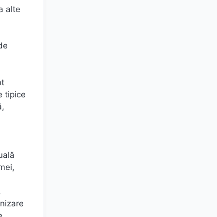
a alte
 de
nt
 tipice
ă,
uală
mei,
,
nizare
e