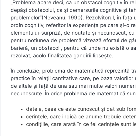
„Problema apare deci, ca un obstacol cognitiv în rela
depăşi obstacolul, ca şi demersurile cognitive şi te
problemelor”(Neveanu, 1990). Rezolvitorul, în faţa u
ordin cognitiv, referitor la experienţa pe care şi-o 
elementului-surpriză, de noutate şi necunoscut, cu c
pentru noţiunea de problemă vizează efortul de gândi
barieră, un obstacol”, pentru că unde nu există o sa
rezolvat, acolo finalitatea gândirii lipseşte.
În concluzie, problema de matematică reprezintă tra
practice în relaţii cantitative care, pe baza valoril
de altele şi faţă de una sau mai multe valori numer
necunoscute. În orice problemă de matematică sunt
datele, ceea ce este cunoscut şi dat sub formă
cerinţele, care indică ce anume trebuie deter
condiţiile, care arată în ce fel cerinţele sunt 