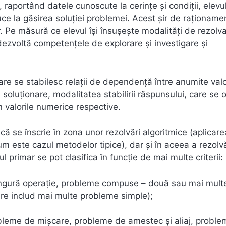
, raportând datele cunoscute la cerinţe şi condiţii, elevu
uce la găsirea soluţiei problemei. Acest şir de raţioname
 Pe măsură ce elevul îşi însuşeşte modalităţi de rezolva
dezvoltă competențele de explorare şi investigare şi
re se stabilesc relaţii de dependenţă între anumite valo
soluţionare, modalitatea stabilirii răspunsului, care se 
n valorile numerice respective.
ă se înscrie în zona unor rezolvări algoritmice (aplicare
um este cazul metodelor tipice), dar şi în aceea a rezolvă
 primar se pot clasifica în funcţie de mai multe criterii:
singură operaţie, probleme compuse – două sau mai mult
vare includ mai multe probleme simple);
obleme de mişcare, probleme de amestec şi aliaj, probl