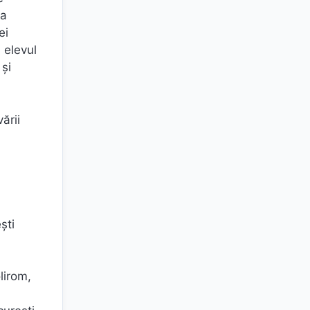
ea
ei
 elevul
 şi
ării
şti
lirom,