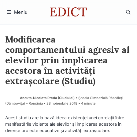
Sari
la
Meniu
conținut
Modificarea
comportamentului agresiv al
elevilor prin implicarea
acestora în activități
extrașcolare (Studiu)
Ancuța-Nicoleta Preda (Ciuciulei)
• Școala Gimnazială Răscăieți
(Dâmboviţa) • România
28 noiembrie 2018
• 4 minute
Acest studiu are la bază ideea existenței unei corelații între
manifestările violente ale elevilor și implicarea acestora în
diverse proiecte educative și activități extrașcolare.