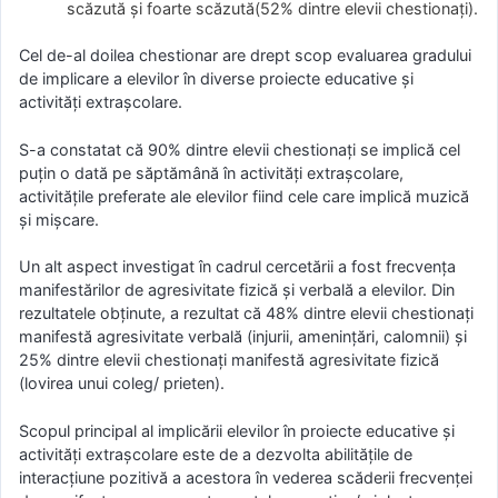
scăzută și foarte scăzută(52% dintre elevii chestionați).
Cel de-al doilea chestionar are drept scop evaluarea gradului
de implicare a elevilor în diverse proiecte educative și
activități extrașcolare.
S-a constatat că 90% dintre elevii chestionați se implică cel
puțin o dată pe săptămână în activități extrașcolare,
activitățile preferate ale elevilor fiind cele care implică muzică
și mișcare.
Un alt aspect investigat în cadrul cercetării a fost frecvența
manifestărilor de agresivitate fizică și verbală a elevilor. Din
rezultatele obținute, a rezultat că 48% dintre elevii chestionați
manifestă agresivitate verbală (injurii, amenințări, calomnii) și
25% dintre elevii chestionați manifestă agresivitate fizică
(lovirea unui coleg/ prieten).
Scopul principal al implicării elevilor în proiecte educative și
activități extrașcolare este de a dezvolta abilitățile de
interacțiune pozitivă a acestora în vederea scăderii frecvenței