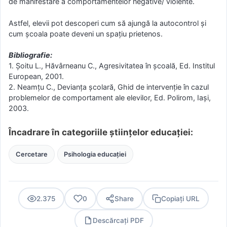
de manifestare a comportamentelor negative/ violente.
Astfel, elevii pot descoperi cum să ajungă la autocontrol și
cum școala poate deveni un spațiu prietenos.
Bibliografie:
1. Șoitu L., Hăvârneanu C., Agresivitatea în școală, Ed. Institul
European, 2001.
2. Neamțu C., Devianța școlară, Ghid de intervenție în cazul
problemelor de comportament ale elevilor, Ed. Polirom, Iași,
2003.
Încadrare în categoriile științelor educației:
Cercetare
Psihologia educației
2.375
0
Share
Copiați URL
Descărcați PDF
PDF