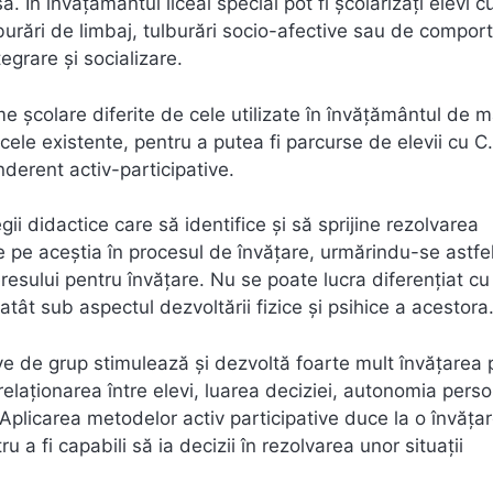
. În învățământul liceal special pot fi școlarizați elevi c
burări de limbaj, tulburări socio-afective sau de compor
egrare și socializare.
e școlare diferite de cele utilizate în învățământul de 
cele existente, pentru a putea fi parcurse de elevii cu C.
onderent activ-participative.
ii didactice care să identifice şi să sprijine rezolvarea
lice pe aceștia în procesul de învăţare, urmărindu-se astfe
teresului pentru învăţare. Nu se poate lucra diferenţiat cu 
tât sub aspectul dezvoltării fizice și psihice a acestora
ive de grup stimulează şi dezvoltă foarte mult învăţarea 
elaţionarea între elevi, luarea deciziei, autonomia perso
. Aplicarea metodelor activ participative duce la o învăţa
u a fi capabili să ia decizii în rezolvarea unor situaţii