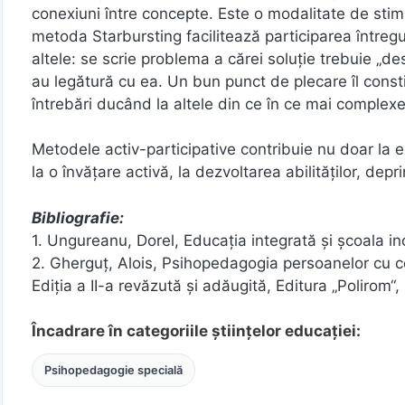
conexiuni între concepte. Este o modalitate de stimul
metoda Starbursting facilitează participarea întregul
altele: se scrie problema a cărei soluţie trebuie „de
au legătură cu ea. Un bun punct de plecare îl cons
întrebări ducând la altele din ce în ce mai complex
Metodele activ-participative contribuie nu doar la ed
la o învăţare activă, la dezvoltarea abilităţilor, dep
Bibliografie:
1. Ungureanu, Dorel, Educaţia integrată şi școala in
2. Gherguț, Alois, Psihopedagogia persoanelor cu ceri
Ediția a II-a revăzută și adăugită, Editura „Polirom“,
Încadrare în categoriile științelor educației:
Psihopedagogie specială