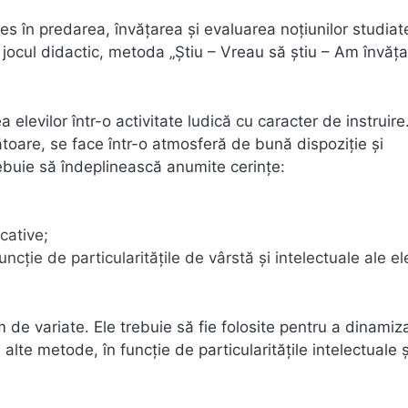
es în predarea, învăţarea şi evaluarea noţiunilor studiat
: jocul didactic, metoda „Ştiu – Vreau să ştiu – Am învăţat
elevilor într-o activitate ludică cu caracter de instruire
ătoare, se face într-o atmosferă de bună dispoziţie şi
trebuie să îndeplinească anumite cerinţe:
cative;
ncţie de particularităţile de vârstă şi intelectuale ale ele
em de variate. Ele trebuie să fie folosite pentru a dinamiz
alte metode, în funcţie de particularităţile intelectuale 