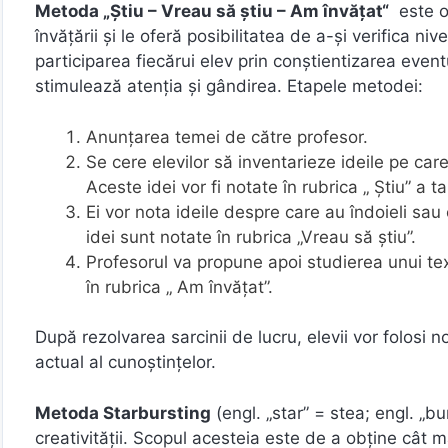
Metoda „Ştiu – Vreau să ştiu – Am învăţat“
este o 
învăţării şi le oferă posibilitatea de a-şi verifica ni
participarea fiecărui elev prin conştientizarea event
stimulează atenţia şi gândirea. Etapele metodei:
Anunţarea temei de către profesor.
Se cere elevilor să inventarieze ideile pe car
Aceste idei vor fi notate în rubrica „ Ştiu” a ta
Ei vor nota ideile despre care au îndoieli sau
idei sunt notate în rubrica „Vreau să ştiu”.
Profesorul va propune apoi studierea unui text
în rubrica „ Am învăţat”.
După rezolvarea sarcinii de lucru, elevii vor folosi 
actual al cunoştinţelor.
Metoda Starbursting
(engl. „star” = stea; engl. „
creativităţii. Scopul acesteia este de a obţine cât m