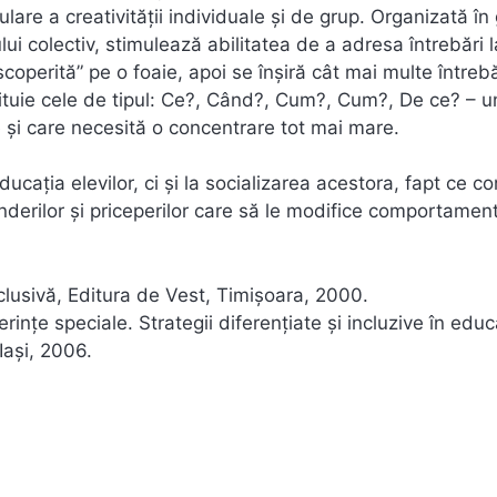
are a creativităţii individuale şi de grup. Organizată în
ui colectiv, stimulează abilitatea de a adresa întrebări l
scoperită” pe o foaie, apoi se înşiră cât mai multe întreb
tituie cele de tipul: Ce?, Când?, Cum?, Cum?, De ce? – u
e și care necesită o concentrare tot mai mare.
ucaţia elevilor, ci şi la socializarea acestora, fapt ce 
rinderilor şi priceperilor care să le modifice comportament
clusivă, Editura de Vest, Timişoara, 2000.
nțe speciale. Strategii diferențiate și incluzive în educ
 Iași, 2006.