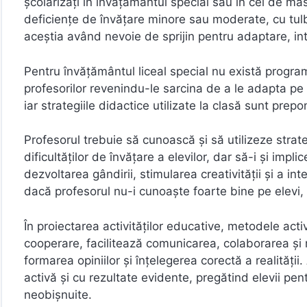
școlarizați în învăţământul special sau în cel de masă
deficienţe de învățare minore sau moderate, cu tul
aceștia având nevoie de sprijin pentru adaptare, int
Pentru învățământul liceal special nu există program
profesorilor revenindu-le sarcina de a le adapta pe 
iar strategiile didactice utilizate la clasă sunt prep
Profesorul trebuie să cunoască şi să utilizeze strateg
dificultăţilor de învăţare a elevilor, dar să-i şi imp
dezvoltarea gândirii, stimularea creativităţii şi a in
dacă profesorul nu-i cunoaşte foarte bine pe elevi, a
În proiectarea activităţilor educative, metodele act
cooperare, facilitează comunicarea, colaborarea şi r
formarea opiniilor şi înţelegerea corectă a realităţii
activă şi cu rezultate evidente, pregătind elevii pentr
neobişnuite.