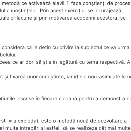
metodă ce activează elevii, îi face conştienţi de proces
velul cunoştinţelor. Prin acest exerciţiu, se încurajează
ualelor lacune şi prin motivarea acoperirii acestora, se
e consideră că le deţin cu privire la subiectul ce va urma.
belului;
 ceea ce ar dori să ştie în legătură cu tema respectivă. 
 şi fixarea unor cunoştinţe, iar ideile nou-asimilate le 
noţiunile înscrise în fiecare coloană pentru a demonstra ni
burst” = a exploda), este o metodă nouă de dezvoltare a
ai multe întrebări şi astfel, să se realizeze cât mai multe