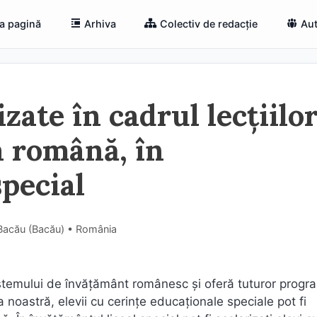
a pagină
Arhiva
Colectiv de redacție
Aut
zate în cadrul lecțiilo
a română, în
special
, Bacău (Bacău) • România
stemului de învăţământ românesc şi oferă tuturor progr
a noastră, elevii cu cerințe educaționale speciale pot fi