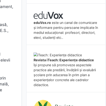
u
tament,
eduVox.ro
este un canal de comunicare
masă,
și informare pentru persoane implicate în
E.S.,
mediul educațional: profesori, directori,
elevi, studenți etc..
l
elevii
Revista iTeach: Experienţe didactice
îşi propune să promoveze aspectele
.
practice ale predării, învăţării şi evaluării
şcolare prin aducerea în prim plan a
prin
experienţelor concrete ale cadrelor
nală,
didactice.
re