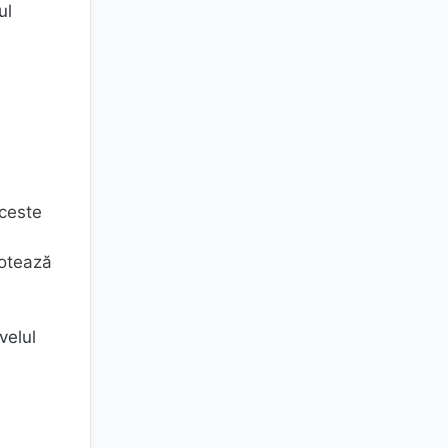
ul
Aceste
notează
velul