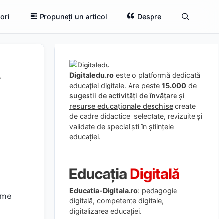
ori
Propuneți un articol
Despre
r
Digitaledu.ro
este o platformă dedicată
educației digitale. Are peste
15.000
de
sugestii de activități de învățare
și
resurse educaționale deschise
create
de cadre didactice, selectate, revizuite și
validate de specialiști în științele
educației.
Educatia-Digitala.ro
: pedagogie
ame
digitală, competențe digitale,
digitalizarea educației.