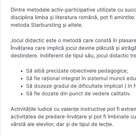
Dintre metodele activ-participative utilizate cu succ
disciplina limba și literatura română, pot fi amintite
metoda Starbursting şi altele.
Jocul didactic este o metodă care constă în plasarea 
Învăţarea care implică jocul devine plăcută şi atrăg
destindere. Indiferent de tipul său, jocul didactic 
Să aibă precizate obiectivele pedagogice;
Să fie raţional integrat în sistemul muncii edu
Să dozeze gradul de dificultate implicat ( în fu
Să fie dozate din punct de vedere calitativ.
Activităţile ludice cu valenţe instructive pot fi extr
activitatea de predare-învăţare şi pot fi îmbinate cu 
vârstă ale elevilor, dar şi de tipul de lecţie.