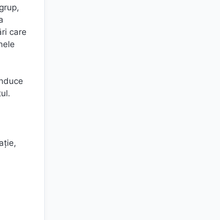
 grup,
a
ări care
nele
conduce
ul.
ație,