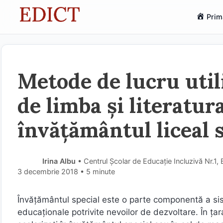
Sari
Prim
la
conținut
Metode de lucru utili
de limba și literatur
învățământul liceal 
Irina Albu
• Centrul Școlar de Educație Incluzivă Nr.1
3 decembrie 2018
• 5 minute
Învăţământul special este o parte componentă a si
educaţionale potrivite nevoilor de dezvoltare. În ţar