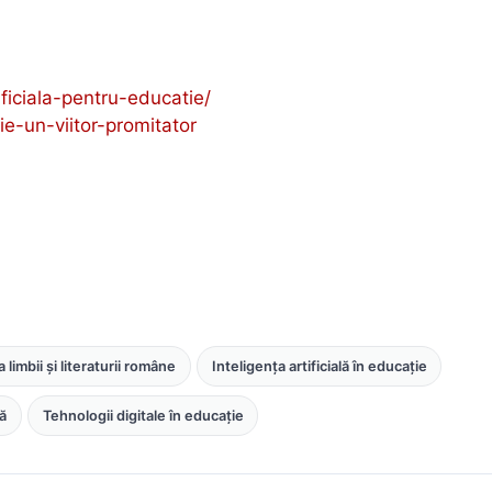
ificiala-pentru-educatie/
ie-un-viitor-promitator
 limbii și literaturii române
Inteligența artificială în educație
ă
Tehnologii digitale în educație