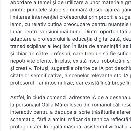
abordare a temei și de utilizare a unor materiale gra
printre punctele slabe se numără descurajarea gândir
limitarea intervenției profesorului prin propriile sug
lemn, cu relativ puțină preocupare pentru nuanțele u
lunar pentru versiuni mai bune. Dintre oportunități
adaptare a profesorului la educația digitalizată, dez
transdisciplinar al lecțiilor. În lista de amenințări aș
și chiar de către profesori, care trebuie să fie sufici
nepotrivite oferite. În plus, există riscul robotizării
și creativ. Totuși, sugestiile oferite de IA pot desc
citatelor semnificative, a scenelor relevante etc. I
profesorul l-ar întocmi fizic, dar există încă breșe î
Astfel, în ciuda comenzii adresate IA de a desena un
la personajul Otilia Mărculescu din romanul călinesc
interactiv pentru a deduce și scrie trăsăturile afere
schematic, fără a aminti măcar de tehnica reflectări
protagonistei. În egală măsură, asistentul virtual al a