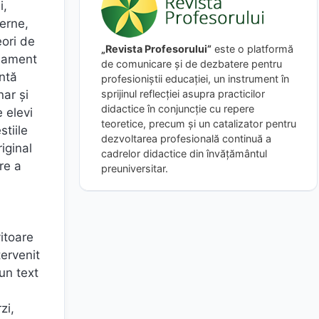
i,
derne,
eori de
„Revista Profesorului”
este o platformă
onament
de comunicare și de dezbatere pentru
ntă
profesioniștii educației, un instrument în
nar și
sprijinul reflecției asupra practicilor
didactice în conjuncție cu repere
e elevi
teoretice, precum și un catalizator pentru
stiile
dezvoltarea profesională continuă a
riginal
cadrelor didactice din învățământul
re a
preuniversitar.
ă
vitoare
tervenit
 un text
zi,