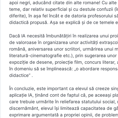
apoi negri, aducând citate din alte romane! Cu alte
teme, dar relativ superficial și cu destule confuzii
diferite), în așa fel încât e de datoria profesorulu
didactică propusă. Așa se explică și de ce temele el
Dacă IA necesită îmbunătățiri în realizarea unui pro
de valoroase în organizarea unor activități extrașcol
română, aniversarea unor scriitori, urmărirea unui mot
literatură-cinematografie etc.), prin sugerarea unor a
expoziție de desene, proiecție film, concurs literar, 
în domeniu să se împlinească: „o abordare responsa
didactice” .
În concluzie, este important ca elevul să creeze sing
aplicație IA, ținând cont de faptul că, pe aceeași pl
care trebuie urmărite în reliefarea statutului social
discernământ, elevul își limitează capacitatea de gâ
exprimare argumentată a propriei opinii, de problem