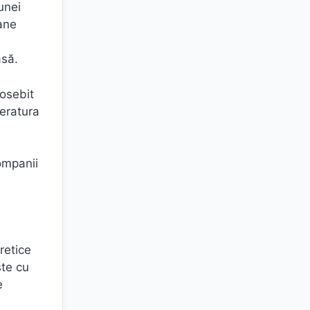
unei
mane
asă.
eosebit
teratura
companii
retice
ște cu
e