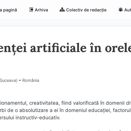
a pagină
Arhiva
Colectiv de redacție
Aut
nței artificiale în orel
(Suceava) • România
ionamentul, creativitatea, fiind valorificată în domenii d
vorbi de o absolutizare a ei în domeniul educației, factor
rsului instructiv-educativ.