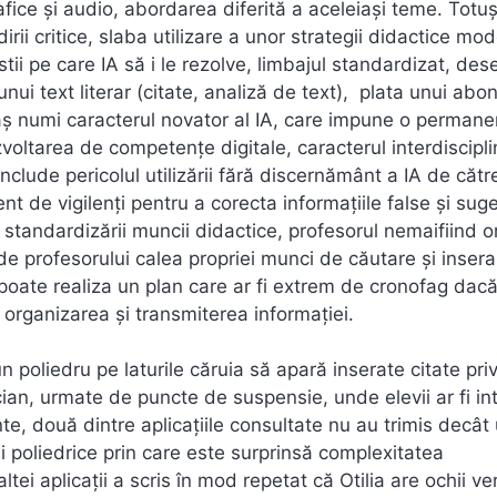
fice și audio, abordarea diferită a aceleiași teme. Totuș
ii critice, slaba utilizare a unor strategii didactice mo
estii pe care IA să i le rezolve, limbajul standardizat, des
nui text literar (citate, analiză de text), plata unui ab
 aș numi caracterul novator al IA, care impune o permane
voltarea de competențe digitale, caracterul interdiscipli
 include pericolul utilizării fără discernământ a IA de cătr
ent de vigilenți pentru a corecta informațiile false și suge
 și standardizării muncii didactice, profesorul nemaifiind o
hide profesorului calea propriei munci de căutare și insera
A poate realiza un plan care ar fi extrem de cronofag dac
n organizarea și transmiterea informației.
 poliedru pe laturile căruia să apară inserate citate pri
ian, urmate de puncte de suspensie, unde elevii ar fi in
nte, două dintre aplicațiile consultate nu au trimis decât
i poliedrice prin care este surprinsă complexitatea
ltei aplicații a scris în mod repetat că Otilia are ochii ver