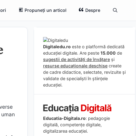
ori
Propuneți un articol
Despre
e
Digitaledu.ro
este o platformă dedicată
educației digitale. Are peste
15.000
de
sugestii de activități de învățare
și
resurse educaționale deschise
create
de cadre didactice, selectate, revizuite și
validate de specialiști în științele
educației.
iverse
ul uman
Educatia-Digitala.ro
: pedagogie
digitală, competențe digitale,
digitalizarea educației.