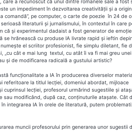
care a recunoscut că unul dintre romanele sale a fost s
e un impediment în dezvoltarea creativității și a original
 „la comandă”, pe computer, o carte de poezie în 24 de o
rioasă literaturii și jurnalismului, în contextul în care 
m că și experimentul dadaist a fost generator de emoție
se hrănească cu produse IA livrate rapid și ieftin depi
umește el scriitor profesionist, fie simplu diletant, fie 
și, „cu cât e mai lung textul, cu atât îi va fi mai greu une
au și de modificarea radicală a gustului artistic?
tă funcționalitate a IA în producerea diverselor materi
ui referitoare la titlul lecției, domeniul abordat, mijloace
 cuprinsul lecției, profesorul urmărind sugestiile și ata
te sau modificând, după caz, conținuturile atașate. Cât 
ta în integrarea IA în orele de literatură, putem problemat
șurarea muncii profesorului prin generarea unor sugestii 