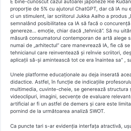
E bine-cunoscut cazul autoarei japoneze Rie Kudan, 
proporție de 5% cu ajutorul ChatGPT, dar că IA nu est
ci un stimulent, iar scriitorul Jukka Aalho a produs
semnalând posibilitatea ca IA să facă o concurență se
genereze… emoție, chiar dacă „tehnică”. Să nu uită
măsură consumatorul contemporan de artă alege să 
numai de „arhitectul” care manevrează IA, fie că se n
tehnicianul care reinventează și reînvie scriitori, de
aplicații să-și amintească tot ce era înaintea sa” , s
Unele platforme educaționale au deja inserată aceas
didactice. Astfel, în funcție de indicațiile profesorul
multimedia, cuvinte-cheie, se generează structura și
videoclipuri, imagini, secvențe de evaluare relevan
artificial ar fi un astfel de demers și care este limi
pornind de la următoarea analiză SWOT.
Ca puncte tari s-ar evidenția interfața atractivă, u