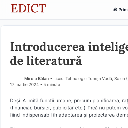
Sari
Prim
la
conținut
Introducerea intelige
de literatură
Mirela Bălan
• Liceul Tehnologic Tomșa Vodă, Solca 
17 martie 2024
• 5 minute
Deși IA imită funcții umane, precum planificarea, raț
(financiar, bursier, publicitar etc.), încă nu putem 
fiind indispensabil în adaptarea și proiectarea deme