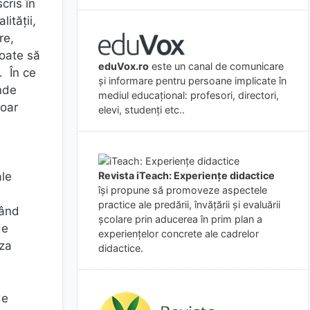
cris în
ității,
re,
poate să
eduVox.ro
este un canal de comunicare
. În ce
și informare pentru persoane implicate în
nde
mediul educațional: profesori, directori,
doar
elevi, studenți etc..
i
Revista iTeach: Experienţe didactice
ale
îşi propune să promoveze aspectele
practice ale predării, învăţării şi evaluării
șând
şcolare prin aducerea în prim plan a
de
experienţelor concrete ale cadrelor
iza
didactice.
de