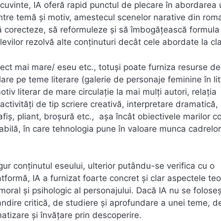
 cuvinte, IA oferă rapid punctul de plecare în abordarea 
 (între temă și motiv, amestecul scenelor narative din ro
i să corecteze, să reformuleze și să îmbogățească formula
evilor rezolvă alte conținuturi decât cele abordate la cl
iect mai mare/ eseu etc., totuși poate furniza resurse d
are pe teme literare (galerie de personaje feminine în li
iv literar de mare circulație la mai mulți autori, relația
ctivități de tip scriere creativă, interpretare dramatică,
afiș, pliant, broșură etc., așa încât obiectivele marilor 
bilă, în care tehnologia pune în valoare munca cadrelor
ur conținutul eseului, ulterior putându-se verifica cu o
atformă, IA a furnizat foarte concret și clar aspectele teo
, moral și psihologic al personajului. Dacă IA nu se folose
ndire critică, de studiere și aprofundare a unei teme, d
atizare și învățare prin descoperire.