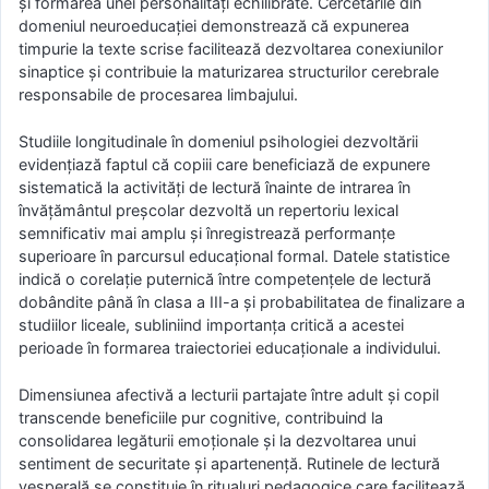
și formarea unei personalități echilibrate. Cercetările din
domeniul neuroeducației demonstrează că expunerea
timpurie la texte scrise facilitează dezvoltarea conexiunilor
sinaptice și contribuie la maturizarea structurilor cerebrale
responsabile de procesarea limbajului.
Studiile longitudinale în domeniul psihologiei dezvoltării
evidențiază faptul că copiii care beneficiază de expunere
sistematică la activități de lectură înainte de intrarea în
învățământul preșcolar dezvoltă un repertoriu lexical
semnificativ mai amplu și înregistrează performanțe
superioare în parcursul educațional formal. Datele statistice
indică o corelație puternică între competențele de lectură
dobândite până în clasa a III-a și probabilitatea de finalizare a
studiilor liceale, subliniind importanța critică a acestei
perioade în formarea traiectoriei educaționale a individului.
Dimensiunea afectivă a lecturii partajate între adult și copil
transcende beneficiile pur cognitive, contribuind la
consolidarea legăturii emoționale și la dezvoltarea unui
sentiment de securitate și apartenență. Rutinele de lectură
vesperală se constituie în ritualuri pedagogice care facilitează