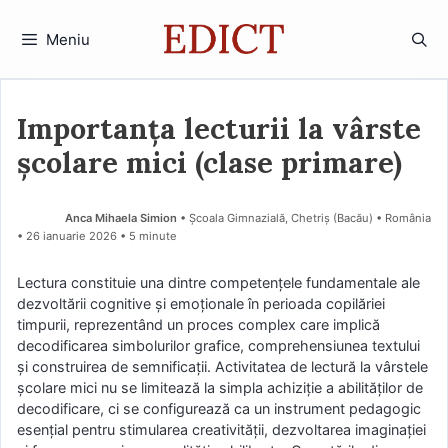
Sari
la
Meniu
conținut
Importanța lecturii la vârste
școlare mici (clase primare)
Anca Mihaela Simion
• Școala Gimnazială, Chetriș (Bacău) • România
26 ianuarie 2026
• 5 minute
Lectura constituie una dintre competențele fundamentale ale
dezvoltării cognitive și emoționale în perioada copilăriei
timpurii, reprezentând un proces complex care implică
decodificarea simbolurilor grafice, comprehensiunea textului
și construirea de semnificații. Activitatea de lectură la vârstele
școlare mici nu se limitează la simpla achiziție a abilităților de
decodificare, ci se configurează ca un instrument pedagogic
esențial pentru stimularea creativității, dezvoltarea imaginației