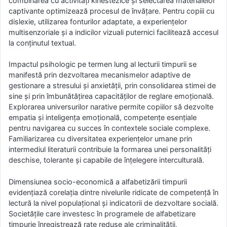
combinarea cu activități kinestezice și selectarea materialelor
captivante optimizează procesul de învățare. Pentru copiii cu
dislexie, utilizarea fonturilor adaptate, a experiențelor
multisenzoriale și a indicilor vizuali puternici facilitează accesul
la conținutul textual.
Impactul psihologic pe termen lung al lecturii timpurii se
manifestă prin dezvoltarea mecanismelor adaptive de
gestionare a stresului și anxietății, prin consolidarea stimei de
sine și prin îmbunătățirea capacităților de reglare emoțională.
Explorarea universurilor narative permite copiilor să dezvolte
empatia și inteligența emoțională, competențe esențiale
pentru navigarea cu succes în contextele sociale complexe.
Familiarizarea cu diversitatea experiențelor umane prin
intermediul literaturii contribuie la formarea unei personalități
deschise, tolerante și capabile de înțelegere interculturală.
Dimensiunea socio-economică a alfabetizării timpurii
evidențiază corelația dintre nivelurile ridicate de competență în
lectură la nivel populațional și indicatorii de dezvoltare socială.
Societățile care investesc în programele de alfabetizare
timpurie înregistrează rate reduse ale criminalității,