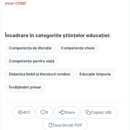
your-child/
Încadrare în categoriile științelor educației:
Competența de literație
Competențe cheie
Competențe pentru viață
Didactica limbii și literaturii române
Educație timpurie
Învățământ primar
401
0
Share
Copiați URL
Descărcați PDF
PDF