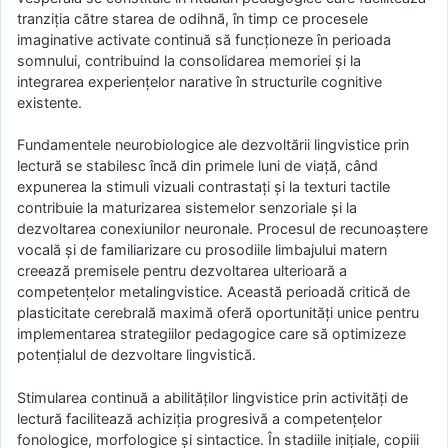
tranziția către starea de odihnă, în timp ce procesele
imaginative activate continuă să funcționeze în perioada
somnului, contribuind la consolidarea memoriei și la
integrarea experiențelor narative în structurile cognitive
existente.
Fundamentele neurobiologice ale dezvoltării lingvistice prin
lectură se stabilesc încă din primele luni de viață, când
expunerea la stimuli vizuali contrastați și la texturi tactile
contribuie la maturizarea sistemelor senzoriale și la
dezvoltarea conexiunilor neuronale. Procesul de recunoaștere
vocală și de familiarizare cu prosodiile limbajului matern
creează premisele pentru dezvoltarea ulterioară a
competențelor metalingvistice. Această perioadă critică de
plasticitate cerebrală maximă oferă oportunități unice pentru
implementarea strategiilor pedagogice care să optimizeze
potențialul de dezvoltare lingvistică.
Stimularea continuă a abilităților lingvistice prin activități de
lectură facilitează achiziția progresivă a competențelor
fonologice, morfologice și sintactice. În stadiile inițiale, copiii