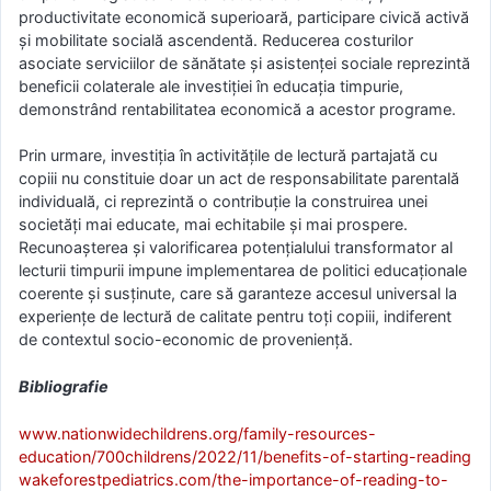
productivitate economică superioară, participare civică activă
și mobilitate socială ascendentă. Reducerea costurilor
asociate serviciilor de sănătate și asistenței sociale reprezintă
beneficii colaterale ale investiției în educația timpurie,
demonstrând rentabilitatea economică a acestor programe.
Prin urmare, investiția în activitățile de lectură partajată cu
copiii nu constituie doar un act de responsabilitate parentală
individuală, ci reprezintă o contribuție la construirea unei
societăți mai educate, mai echitabile și mai prospere.
Recunoașterea și valorificarea potențialului transformator al
lecturii timpurii impune implementarea de politici educaționale
coerente și susținute, care să garanteze accesul universal la
experiențe de lectură de calitate pentru toți copiii, indiferent
de contextul socio-economic de proveniență.
Bibliografie
www.nationwidechildrens.org/family-resources-
education/700childrens/2022/11/benefits-of-starting-reading
wakeforestpediatrics.com/the-importance-of-reading-to-