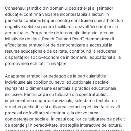
Consensul științific din domeniul pediatriei și al științelor
educației confirmă valoarea incontestabilă a lecturii în
perioada copilăriei timpurii pentru construirea unei arhitecturi
cognitive solide și pentru facilitarea dezvoltării emoționale
armonioase. Programele de intervenție timpurie, precum
inițiativele de tipul „Reach Out and Read”, demonstrează
eficacitatea strategiilor de democratizare a accesului la
resurse educaționale de calitate, contribuind la reducerea
disparităților socio-economice în domeniul educațional și la
promovarea echității în învățare.
Adaptarea strategiilor pedagogice la particularitățile
individuale ale copiilor cu nevoi educaționale speciale
reprezintă o dimensiune esențială a practicii educaționale
inclusive. Pentru copiii cu tulburări din spectrul autist,
implementarea suporturilor vizuale, selectarea textelor cu
structuri predictibile și utilizarea lecturii repetitive facilitează
procesul de învățare și contribuie la dezvoltarea
competențelor sociale. În cazul copiilor cu tulburare de deficit
de atenție și hiperactivitate, strategiile interactive de lectură,