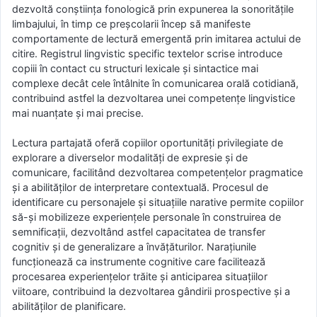
dezvoltă conștiința fonologică prin expunerea la sonoritățile
limbajului, în timp ce preșcolarii încep să manifeste
comportamente de lectură emergentă prin imitarea actului de
citire. Registrul lingvistic specific textelor scrise introduce
copiii în contact cu structuri lexicale și sintactice mai
complexe decât cele întâlnite în comunicarea orală cotidiană,
contribuind astfel la dezvoltarea unei competențe lingvistice
mai nuanțate și mai precise.
Lectura partajată oferă copiilor oportunități privilegiate de
explorare a diverselor modalități de expresie și de
comunicare, facilitând dezvoltarea competențelor pragmatice
și a abilităților de interpretare contextuală. Procesul de
identificare cu personajele și situațiile narative permite copiilor
să-și mobilizeze experiențele personale în construirea de
semnificații, dezvoltând astfel capacitatea de transfer
cognitiv și de generalizare a învățăturilor. Narațiunile
funcționează ca instrumente cognitive care facilitează
procesarea experiențelor trăite și anticiparea situațiilor
viitoare, contribuind la dezvoltarea gândirii prospective și a
abilităților de planificare.