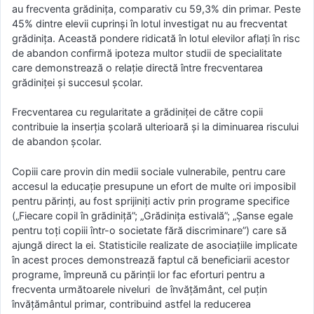
au frecventa grădiniţa, comparativ cu 59,3% din primar. Peste
45% dintre elevii cuprinşi în lotul investigat nu au frecventat
grădiniţa. Această pondere ridicată în lotul elevilor aflaţi în risc
de abandon confirmă ipoteza multor studii de specialitate
care demonstrează o relaţie directă între frecventarea
grădiniţei şi succesul şcolar.
Frecventarea cu regularitate a grădiniței de către copii
contribuie la inserția școlară ulterioară și la diminuarea riscului
de abandon școlar.
Copiii care provin din medii sociale vulnerabile, pentru care
accesul la educație presupune un efort de multe ori imposibil
pentru părinți, au fost sprijiniți activ prin programe specifice
(„Fiecare copil în grădiniță”; „Grădinița estivală”; „Şanse egale
pentru toți copiii într-o societate fără discriminare”) care să
ajungă direct la ei. Statisticile realizate de asociațiile implicate
în acest proces demonstrează faptul că beneficiarii acestor
programe, împreună cu părinții lor fac eforturi pentru a
frecventa următoarele niveluri de învățământ, cel puțin
învățământul primar, contribuind astfel la reducerea