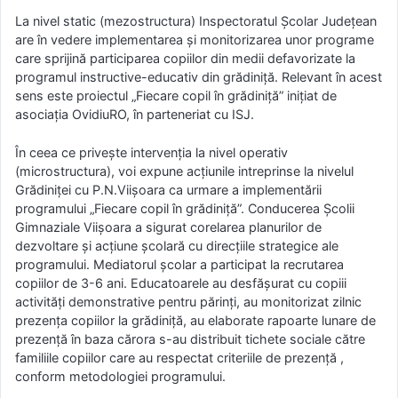
La nivel static (mezostructura) Inspectoratul Școlar Județean
are în vedere implementarea și monitorizarea unor programe
care sprijină participarea copiilor din medii defavorizate la
programul instructive-educativ din grădiniță. Relevant în acest
sens este proiectul „Fiecare copil în grădiniță” inițiat de
asociația OvidiuRO, în parteneriat cu ISJ.
În ceea ce privește intervenția la nivel operativ
(microstructura), voi expune acțiunile intreprinse la nivelul
Grădiniței cu P.N.Viișoara ca urmare a implementării
programului „Fiecare copil în grădiniță”. Conducerea Școlii
Gimnaziale Viișoara a sigurat corelarea planurilor de
dezvoltare și acțiune școlară cu direcțiile strategice ale
programului. Mediatorul școlar a participat la recrutarea
copiilor de 3-6 ani. Educatoarele au desfășurat cu copiii
activități demonstrative pentru părinți, au monitorizat zilnic
prezența copiilor la grădiniță, au elaborate rapoarte lunare de
prezență în baza cărora s-au distribuit tichete sociale către
familiile copiilor care au respectat criteriile de prezență ,
conform metodologiei programului.