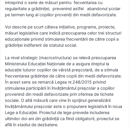
intreprind o serie de măsuri pentru fecventarea cu
regularitate a grădiniței, prevenind astfel abandonul şcolar
pe termen lung al copiilor proveniţi din medii defavorizate.
Voi descrie pe scurt câteva inițiative, programe, proiecte,
măsuri legislative care indică preocuparea celor trei structuri
educaționale privind stimularea frecventării de către copii a
grădiniței indiferent de statutul social.
La nivel strategic (macrostructura) se relevă preocuparea
Ministerului Educației Naționale de a asigura dreptul la
educație tuturor copiilor de vârstă preșcolară, de a stimula
frecventarea grădiniței de către copiii din medii defavorizate.
În acest sens se remarcă Legea nr.248/2015 privind
stimularea participării în învățământul preșcolar a copiilor
provenind din medii defavorizate prin oferirea de tichete
sociale. O altă măsură care vine în sprijinul generalizării
învățământului preșcolar este o propunere legislativă în noua
Lege a Educației. Proiectul de lege prevede includerea
ultimilor doi ani din grădiniță ca fiind obligatorii, proiectul se
află în stadiul de dezbatere.