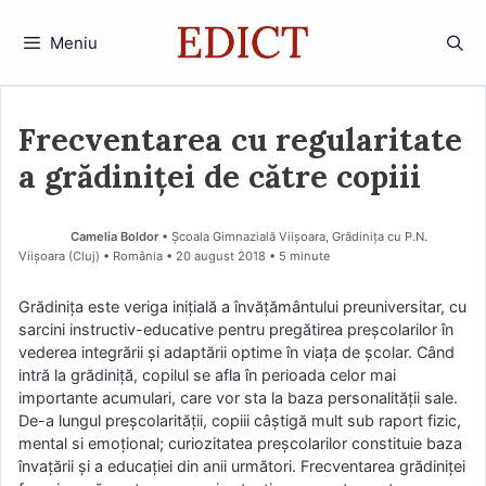
Sari
la
Meniu
conținut
Frecventarea cu regularitate
a grădiniței de către copiii
Camelia Boldor
• Școala Gimnazială Viișoara, Grădinița cu P.N.
Viișoara (Cluj) • România
20 august 2018
• 5 minute
Grădiniţa este veriga iniţială a învăţământului preuniversitar, cu
sarcini instructiv-educative pentru pregătirea preşcolarilor în
vederea integrării şi adaptării optime în viaţa de şcolar. Când
intră la grădiniță, copilul se afla în perioada celor mai
importante acumulari, care vor sta la baza personalității sale.
De-a lungul preșcolarității, copiii câștigă mult sub raport fizic,
mental si emoțional; curiozitatea preșcolarilor constituie baza
învațării și a educației din anii următori. Frecventarea grădiniței