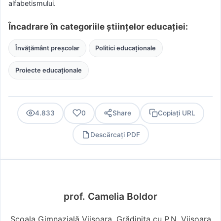
alfabetismului.
Încadrare în categoriile științelor educației:
Învățământ preșcolar
Politici educaționale
Proiecte educaționale
4.833
0
Share
Copiați URL
Descărcați PDF
PDF
prof. Camelia Boldor
Școala Gimnazială Viișoara, Grădinița cu P.N. Viișoara