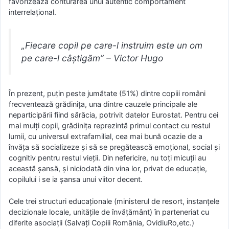
favorizează conturarea unui autentic comportament
interrelațional.
„Fiecare copil pe care-l instruim este un om
pe care-l câștigăm” – Victor Hugo
În prezent, puţin peste jumătate (51%) dintre copiii români
frecventează grădiniţa, una dintre cauzele principale ale
neparticipării fiind sărăcia, potrivit datelor Eurostat. Pentru cei
mai mulţi copii, grădiniţa reprezintă primul contact cu restul
lumii, cu universul extrafamilial, cea mai bună ocazie de a
învăţa să socializeze şi să se pregătească emoţional, social şi
cognitiv pentru restul vieţii. Din nefericire, nu toţi micuţii au
această şansă, şi niciodată din vina lor, privat de educaţie,
copilului i se ia şansa unui viitor decent.
Cele trei structuri educaționale (ministerul de resort, instanțele
decizionale locale, unitățile de învățământ) în parteneriat cu
diferite asociații (Salvaţi Copiii România, OvidiuRo,etc.)