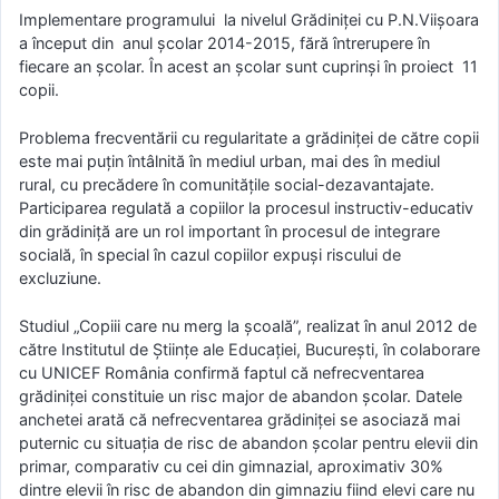
Implementare programului la nivelul Grădiniței cu P.N.Viișoara
a început din anul școlar 2014-2015, fără întrerupere în
fiecare an școlar. În acest an școlar sunt cuprinși în proiect 11
copii.
Problema frecventării cu regularitate a grădiniței de către copii
este mai puțin întâlnită în mediul urban, mai des în mediul
rural, cu precădere în comunitățile social-dezavantajate.
Participarea regulată a copiilor la procesul instructiv-educativ
din grădiniță are un rol important în procesul de integrare
socială, în special în cazul copiilor expuși riscului de
excluziune.
Studiul „Copiii care nu merg la școală”, realizat în anul 2012 de
către Institutul de Științe ale Educației, București, în colaborare
cu UNICEF România confirmă faptul că nefrecventarea
grădiniței constituie un risc major de abandon școlar. Datele
anchetei arată că nefrecventarea grădiniţei se asociază mai
puternic cu situaţia de risc de abandon şcolar pentru elevii din
primar, comparativ cu cei din gimnazial, aproximativ 30%
dintre elevii în risc de abandon din gimnaziu fiind elevi care nu