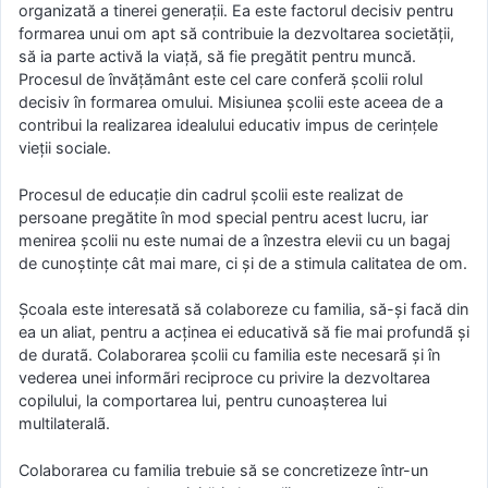
organizată a tinerei generaţii. Ea este factorul decisiv pentru
formarea unui om apt să contribuie la dezvoltarea societăţii,
să ia parte activă la viaţă, să fie pregătit pentru muncă.
Procesul de învăţământ este cel care conferă şcolii rolul
decisiv în formarea omului. Misiunea şcolii este aceea de a
contribui la realizarea idealului educativ impus de cerinţele
vieţii sociale.
Procesul de educație din cadrul școlii este realizat de
persoane pregătite în mod special pentru acest lucru, iar
menirea școlii nu este numai de a înzestra elevii cu un bagaj
de cunoștințe cât mai mare, ci și de a stimula calitatea de om.
Școala este interesată să colaboreze cu familia, să-și facă din
ea un aliat, pentru a acținea ei educativă să fie mai profundã şi
de duratã. Colaborarea şcolii cu familia este necesarã şi în
vederea unei informãri reciproce cu privire la dezvoltarea
copilului, la comportarea lui, pentru cunoaşterea lui
multilateralã.
Colaborarea cu familia trebuie să se concretizeze într-un