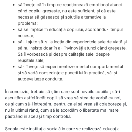
să învețe că în timp ce reacționează emoţional atunci
când copilul greşeste, nu este suficient, și că este
necesar să găsească şi soluţiile alternative la
problemă;
să se implice în educaţia copilului, acordăndu-i timpul
necesar;
să- l ajute să-si ia lecţia din experienţele sale de viată şi
să nu insiste doar în a-l învinovăţi atunci când greşeste.
Să îi vorbească şi despre calităţile sale, despre
reuşitele sale;
să-l învețe să experimenteze mental comportamentul
şi să vadă consecinţele punerii lui în practică, să-şi
autoevalueze conduita.
În concluzie, trebuie să știm care sunt nevoile copiilor; să-i
ascultăm astfel încât copiii să vrea să stea de vorbă cu noi,
ce şi cum să-i întrebăm, pentru ca ei să vrea să colaboreze și,
nu în ultimul rând, cum să le acordăm o libertate mai mare,
păstrând in acelaşi timp controlul.
Şcoala este instituţia socială în care se realizează educaţia