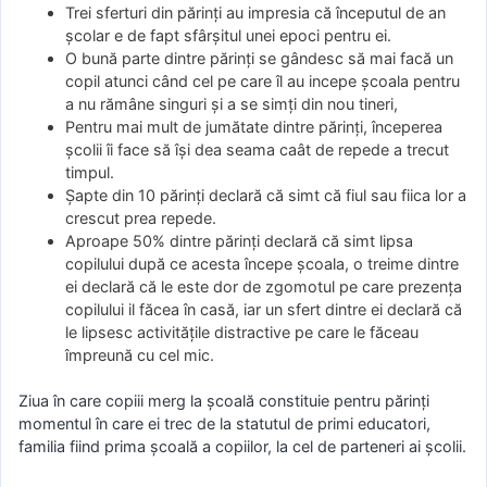
Trei sferturi din părinți au impresia că începutul de an
școlar e de fapt sfârșitul unei epoci pentru ei.
O bună parte dintre părinți se gândesc să mai facă un
copil atunci când cel pe care îl au incepe școala pentru
a nu rămâne singuri și a se simți din nou tineri,
Pentru mai mult de jumătate dintre părinți, începerea
școlii îi face să își dea seama caât de repede a trecut
timpul.
Șapte din 10 părinți declară că simt că fiul sau fiica lor a
crescut prea repede.
Aproape 50% dintre părinți declară că simt lipsa
copilului după ce acesta începe școala, o treime dintre
ei declară că le este dor de zgomotul pe care prezența
copilului il făcea în casă, iar un sfert dintre ei declară că
le lipsesc activitățile distractive pe care le făceau
împreună cu cel mic.
Ziua în care copiii merg la şcoală constituie pentru părinţi
momentul în care ei trec de la statutul de primi educatori,
familia fiind prima şcoală a copiilor, la cel de parteneri ai şcolii.