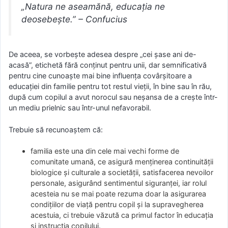
„Natura ne aseamănă, educația ne
deosebește.” – Confucius
De aceea, se vorbeşte adesea despre „cei şase ani de-
acasă”, etichetă fără conţinut pentru unii, dar semnificativă
pentru cine cunoaşte mai bine influenţa covârşitoare a
educaţiei din familie pentru tot restul vieţii, în bine sau în rău,
după cum copilul a avut norocul sau neşansa de a creşte într-
un mediu prielnic sau într-unul nefavorabil.
Trebuie să recunoaștem că:
familia este una din cele mai vechi forme de
comunitate umană, ce asigură menţinerea continuităţii
biologice şi culturale a societăţii, satisfacerea nevoilor
personale, asigurând sentimentul siguranţei, iar rolul
acesteia nu se mai poate rezuma doar la asigurarea
condiţiilor de viaţă pentru copil şi la supravegherea
acestuia, ci trebuie văzută ca primul factor în educaţia
şi instrucţia copilului.