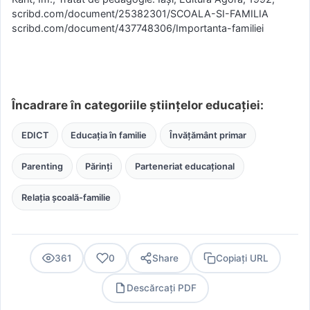
scribd.com/document/25382301/SCOALA-SI-FAMILIA
scribd.com/document/437748306/Importanta-familiei
Încadrare în categoriile științelor educației:
EDICT
Educația în familie
Învățământ primar
Parenting
Părinți
Parteneriat educațional
Relația școală-familie
361
0
Share
Copiați URL
Descărcați PDF
PDF