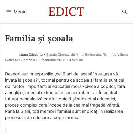
Sari
la
Meniu
conținut
Familia și școala
Laura Dăsculțu
• Școala Gimnazială Mihai Eminescu, Râmnicu Vâlcea
(Vâlcea) • România
5 februarie 2026
• 8 minute
Deseori auzim expresiile „cei 6 ani de-acasă” sau „așa vă
învață la școală?”, tocmai pentru că școala şi familia sunt cei
doi factori importanți ai educaţiei moral-civice a copiilor, fără
a neglija şi mediul extraşcolar sau extrafamilial. În centrul
tuturor pendulează copilul, obiect şi subiect al educaţiei,
proces complex care începe de la cea mai fragedă vârstă.
Până la 6 ani, toţi membrii familiei sunt implicaţi în realizarea
procesului de educare a copilului mic.