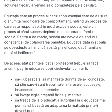
acţiunea fiecăruia venind să o completeze pe a celuilalt.
Educaţia este un proces al cărui scop esenţial este de a uşura
o anumită modificare de comportament, nefiind un proces de
care este responsabilă în mod exclusiv şcoala, este un
proces al cărui succes depinde de colaborarea familie–
şcoală. Pentru a da roade, școala are nevoie de sprijinul
conştient şi de colaborarea părinţilor. Educaţia dată în şcoală
se dovedeşte a fi muncă irosită şi ineficace, dacă familia e
ostilă şi indiferentă.
De aceea, atât părintele, cât și profesorul trebuie să facă
anumiți pași în educarea copillui/elevului, cum ar fi:
să-l iubească şi să manifeste dorinţa de a-l cunoaşte,
să știe care-i sunt trebuinţele, interesele, succesele,
insuccesele, sentimentele;
să înveţe legile creşterii fizice şi mentale;
să treacă de la o educatția autoritară la o educație mai
permisivă bazată pe adaptarea la realitate prin a-i
deveni prieten;