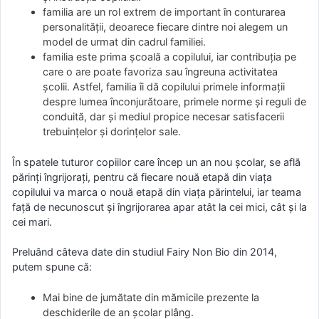
familia are un rol extrem de important în conturarea
personalităţii, deoarece fiecare dintre noi alegem un
model de urmat din cadrul familiei.
familia este prima şcoală a copilului, iar contribuţia pe
care o are poate favoriza sau îngreuna activitatea
şcolii. Astfel, familia îi dă copilului primele informaţii
despre lumea înconjurătoare, primele norme şi reguli de
conduită, dar şi mediul propice necesar satisfacerii
trebuinţelor şi dorinţelor sale.
În spatele tuturor copiilor care încep un an nou școlar, se află
părinți îngrijorați, pentru că fiecare nouă etapă din viața
copilului va marca o nouă etapă din viața părintelui, iar teama
față de necunoscut și îngrijorarea apar atât la cei mici, cât și la
cei mari.
Preluând câteva date din studiul Fairy Non Bio din 2014,
putem spune că:
Mai bine de jumătate din mămicile prezente la
deschiderile de an școlar plâng.