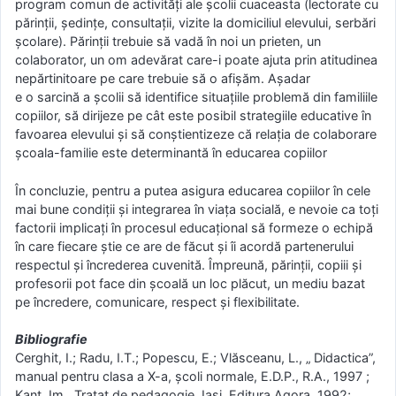
program comun de activităţi ale şcolii cuaceasta (lectorate cu
părinţii, şedinţe, consultaţii, vizite la domiciliul elevului, serbări
şcolare). Părinţii trebuie să vadă în noi un prieten, un
colaborator, un om adevărat care-i poate ajuta prin atitudinea
nepărtinitoare pe care trebuie să o afişăm. Aşadar
e o sarcină a şcolii să identifice situaţiile problemă din familiile
copiilor, să dirijeze pe cât este posibil strategiile educative în
favoarea elevului şi să conştientizeze că relaţia de colaborare
şcoala-familie este determinantă în educarea copiilor
În concluzie, pentru a putea asigura educarea copiilor în cele
mai bune condiţii şi integrarea în viaţa socială, e nevoie ca toţi
factorii implicaţi în procesul educaţional să formeze o echipă
în care fiecare ştie ce are de făcut şi îi acordă partenerului
respectul şi încrederea cuvenită. Împreună, părinţii, copiii şi
profesorii pot face din şcoală un loc plăcut, un mediu bazat
pe încredere, comunicare, respect şi flexibilitate.
Bibliografie
Cerghit, I.; Radu, I.T.; Popescu, E.; Vlăsceanu, L., „ Didactica”,
manual pentru clasa a X-a, şcoli normale, E.D.P., R.A., 1997 ;
Kant, Im., Tratat de pedagogie. Iaşi, Editura Agora, 1992;