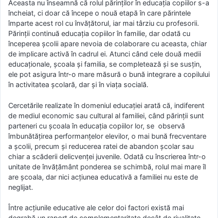
Aceasta nu înseamnă că rolul părinţilor în educaţia copiilor s-a
încheiat, ci doar că începe o nouă etapă în care părintele
împarte acest rol cu învăţătorul, iar mai târziu cu profesorii.
Părinţii continuă educaţia copiilor în familie, dar odată cu
începerea şcolii apare nevoia de colaborare cu aceasta, chiar
de implicare activă în cadrul ei. Atunci când cele două medii
educaţionale, şcoala şi familia, se completează şi se susţin,
ele pot asigura într-o mare măsură o bună integrare a copilului
în activitatea şcolară, dar şi în viaţa socială.
Cercetările realizate în domeniul educaţiei arată că, indiferent
de mediul economic sau cultural al familiei, când părinţii sunt
parteneri cu şcoala în educaţia copiilor lor, se observă
îmbunătățirea performanţelor elevilor, o mai bună frecventare
a şcolii, precum şi reducerea ratei de abandon şcolar sau
chiar a scăderii delicvenţei juvenile. Odată cu înscrierea într-o
unitate de învăţământ ponderea se schimbă, rolul mai mare îl
are şcoala, dar nici acţiunea educativă a familiei nu este de
neglijat.
Între acţiunile educative ale celor doi factori există mai
degrabă un raport de complementaritate decât de rivalitate,