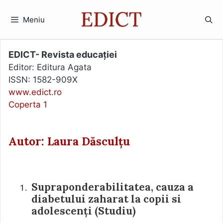
Sari
la
Meniu
conținut
EDICT- Revista educației
Editor: Editura Agata
ISSN: 1582-909X
www.edict.ro
Coperta 1
Autor: Laura Dăsculțu
Supraponderabilitatea, cauza a
diabetului zaharat la copii si
adolescenți (Studiu)