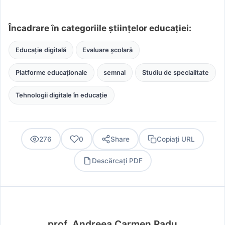
Încadrare în categoriile științelor educației:
Educație digitală
Evaluare școlară
Platforme educaționale
semnal
Studiu de specialitate
Tehnologii digitale în educație
276
0
Share
Copiați URL
Descărcați PDF
PDF
prof. Andreea Carmen Radu