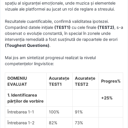
spațiu al siguranței emoționale, unde muzica și elementele
vizuale ale platformei au jucat un rol de reglare a stresului.
Rezultatele cuantificabile, confirmă validitatea ipotezei.
Comparând datele inițiale
(TEST1)
cu cele finale
(TEST2)
, s-a
observat o evoluție constantă, în special în zonele unde
intervenția remedială a fost susținută de rapoartele de erori
(Toughest Questions)
.
Mai jos am sintetizat progresul realizat la nivelul
competențelor lingvistice:
DOMENIU
Acuratețe
Acuratețe
Progres%
EVALUAT
TEST1
TEST2
1. Identificarea
+25%
părților de vorbire
Întrebarea 1-1
100%
91%
Întrebarea 1-2
82%
73%