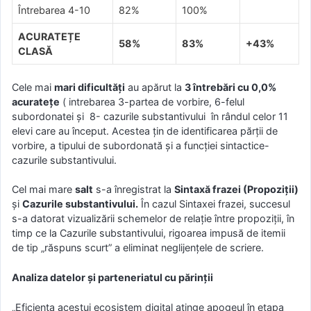
Întrebarea 4-10
82%
100%
ACURATEȚE
58%
83%
+43%
CLASĂ
Cele mai
mari dificultăți
au apărut la
3 întrebări cu 0,0%
acuratețe
( intrebarea 3-partea de vorbire, 6-felul
subordonatei și 8- cazurile substantivului în rândul celor 11
elevi care au început. Acestea țin de identificarea părții de
vorbire, a tipului de subordonată și a funcției sintactice-
cazurile substantivului.
Cel mai mare
salt
s-a înregistrat la
Sintaxă frazei (Propoziții)
și
Cazurile substantivului.
În cazul Sintaxei frazei, succesul
s-a datorat vizualizării schemelor de relație între propoziții, în
timp ce la Cazurile substantivului, rigoarea impusă de itemii
de tip „răspuns scurt” a eliminat neglijențele de scriere.
Analiza datelor și parteneriatul cu părinții
„Eficiența acestui ecosistem digital atinge apogeul în etapa