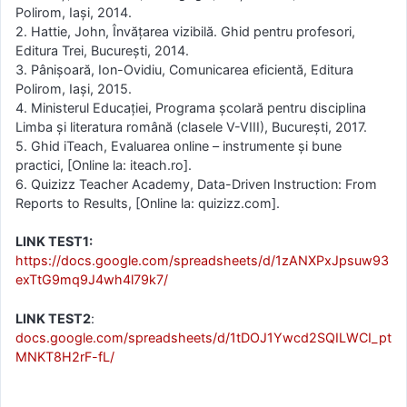
Polirom, Iași, 2014.
2. Hattie, John, Învățarea vizibilă. Ghid pentru profesori,
Editura Trei, București, 2014.
3. Pânișoară, Ion-Ovidiu, Comunicarea eficientă, Editura
Polirom, Iași, 2015.
4. Ministerul Educației, Programa școlară pentru disciplina
Limba și literatura română (clasele V-VIII), București, 2017.
5. Ghid iTeach, Evaluarea online – instrumente și bune
practici, [Online la: iteach.ro].
6. Quizizz Teacher Academy, Data-Driven Instruction: From
Reports to Results, [Online la: quizizz.com].
LINK TEST1:
https://docs.google.com/spreadsheets/d/1zANXPxJpsuw93
exTtG9mq9J4wh4l79k7/
LINK TEST2
:
docs.google.com/spreadsheets/d/1tDOJ1Ywcd2SQILWCI_pt
MNKT8H2rF-fL/