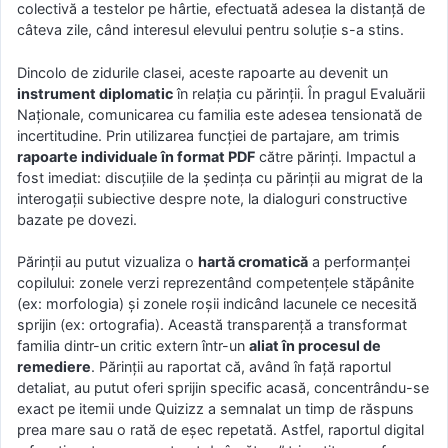
colectivă a testelor pe hârtie, efectuată adesea la distanță de
câteva zile, când interesul elevului pentru soluție s-a stins.
Dincolo de zidurile clasei, aceste rapoarte au devenit un
instrument diplomatic
în relația cu părinții. În pragul Evaluării
Naționale, comunicarea cu familia este adesea tensionată de
incertitudine. Prin utilizarea funcției de partajare, am trimis
rapoarte individuale în format PDF
către părinți. Impactul a
fost imediat: discuțiile de la ședința cu părinții au migrat de la
interogații subiective despre note, la dialoguri constructive
bazate pe dovezi.
Părinții au putut vizualiza o
hartă cromatică
a performanței
copilului: zonele verzi reprezentând competențele stăpânite
(ex: morfologia) și zonele roșii indicând lacunele ce necesită
sprijin (ex: ortografia). Această transparență a transformat
familia dintr-un critic extern într-un
aliat în procesul de
remediere
. Părinții au raportat că, având în față raportul
detaliat, au putut oferi sprijin specific acasă, concentrându-se
exact pe itemii unde Quizizz a semnalat un timp de răspuns
prea mare sau o rată de eșec repetată. Astfel, raportul digital