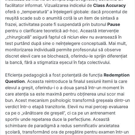
facilitator informat. Vizualizarea indicelui de
Class Accuracy
oferă o „temperatură” a înțelegerii globale: dacă procentul de
reușită scade sub o anumită cotă la un item de sintaxă a
frazei, activitatea poate fi suspendată prin butonul
Pause
pentru o clarificare teoretică ad-hoc. Această intervenție
„chirurgicală” asigură faptul că niciun elev nu avansează în
test purtând după sine o neînțelegere conceptuală. Mai mult,
monitorizarea individuală permite profesorului să observe
discret elevii care se blochează, oferindu-le sprijin diferențiat
la bancă, fără a stigmatiza eșecul în fața colectivului.
Eficiența pedagogică a fost potențată de funcția
Redemption
Question
. Aceasta reintroduce la finalul sesiunii itemii la care
elevul a greșit, oferindu-i o a doua șansă într-un moment în
care atenția sa este maximă pentru obținerea unui scor mai
bun. Acest mecanism psihologic transformă greșeala dintr-un
verdict într-o etapă tranzitorie. Elevii nu mai percep evaluarea
ca pe o „vânătoare de greșeli”, ci ca pe un antrenament
sportiv unde repetarea duce la perfecțiune. Această
schimbare de paradigmă a redus semnificativ anxietatea
școlară, transformând ora de pregătire pentru examen într-un