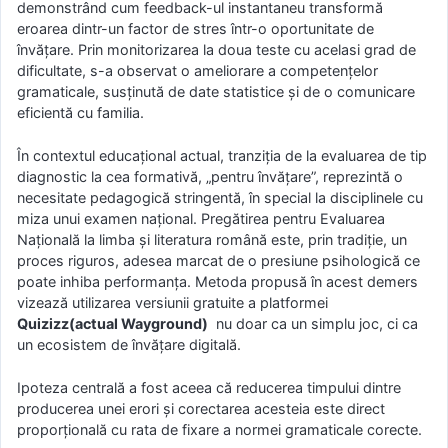
demonstrând cum feedback-ul instantaneu transformă
eroarea dintr-un factor de stres într-o oportunitate de
învățare. Prin monitorizarea la doua teste cu acelasi grad de
dificultate, s-a observat o ameliorare a competențelor
gramaticale, susținută de date statistice și de o comunicare
eficientă cu familia.
În contextul educațional actual, tranziția de la evaluarea de tip
diagnostic la cea formativă, „pentru învățare”, reprezintă o
necesitate pedagogică stringentă, în special la disciplinele cu
miza unui examen național. Pregătirea pentru Evaluarea
Națională la limba și literatura română este, prin tradiție, un
proces riguros, adesea marcat de o presiune psihologică ce
poate inhiba performanța. Metoda propusă în acest demers
vizează utilizarea versiunii gratuite a platformei
Quizizz(actual Wayground)
nu doar ca un simplu joc, ci ca
un ecosistem de învățare digitală.
Ipoteza centrală a fost aceea că reducerea timpului dintre
producerea unei erori și corectarea acesteia este direct
proporțională cu rata de fixare a normei gramaticale corecte.