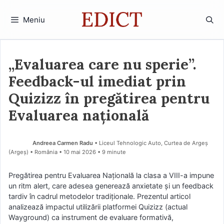
Sari
la
Meniu
conținut
„Evaluarea care nu sperie”.
Feedback-ul imediat prin
Quizizz în pregătirea pentru
Evaluarea națională
Andreea Carmen Radu
• Liceul Tehnologic Auto, Curtea de Argeș
(Argeş) • România
10 mai 2026
• 9 minute
Pregătirea pentru Evaluarea Națională la clasa a VIII-a impune
un ritm alert, care adesea generează anxietate și un feedback
tardiv în cadrul metodelor tradiționale. Prezentul articol
analizează impactul utilizării platformei Quizizz (actual
Wayground) ca instrument de evaluare formativă,