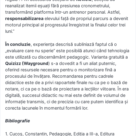
reanalizat itemii eșuați fără presiunea cronometrului,
transformând platforma într-un antrenor personal. Astfel,
responsabilizarea
elevului față de propriul parcurs a devenit
motorul principal al progresului înregistrat la finalul celor trei
luni.”
În concluzie
, experiența descrisă subliniază faptul că o
„evaluare care nu sperie” este posibilă atunci când tehnologia
este utilizată cu discernământ pedagogic. Varianta gratuită a
Quizizz (Wayground
) s-a dovedit a fi un aliat puternic,
oferind resursele necesare pentru o monitorizare fină a
procesului de învățare. Recomandarea pentru cadrele
didactice este de a privi rapoartele finale nu ca pe o bază de
notare, ci ca pe o bază de proiectare a lecțiilor viitoare. În era
digitală, succesul didactic nu mai este definit de volumul de
informație transmis, ci de precizia cu care putem identifica și
corecta lacunele în momentul formării lor.
Bibliografie
1. Cucoș, Constantin, Pedagogie, Ediția a III-a, Editura