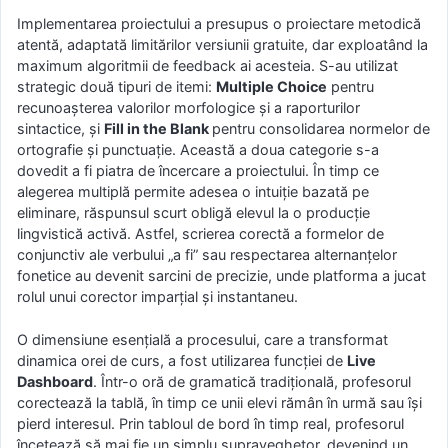
Implementarea proiectului a presupus o proiectare metodică
atentă, adaptată limitărilor versiunii gratuite, dar exploatând la
maximum algoritmii de feedback ai acesteia. S-au utilizat
strategic două tipuri de itemi:
Multiple Choice
pentru
recunoașterea valorilor morfologice și a raporturilor
sintactice, și
Fill in the Blank
pentru consolidarea normelor de
ortografie și punctuație. Această a doua categorie s-a
dovedit a fi piatra de încercare a proiectului. În timp ce
alegerea multiplă permite adesea o intuiție bazată pe
eliminare, răspunsul scurt obligă elevul la o producție
lingvistică activă. Astfel, scrierea corectă a formelor de
conjunctiv ale verbului „a fi” sau respectarea alternanțelor
fonetice au devenit sarcini de precizie, unde platforma a jucat
rolul unui corector imparțial și instantaneu.
O dimensiune esențială a procesului, care a transformat
dinamica orei de curs, a fost utilizarea funcției de
Live
Dashboard
. Într-o oră de gramatică tradițională, profesorul
corectează la tablă, în timp ce unii elevi rămân în urmă sau își
pierd interesul. Prin tabloul de bord în timp real, profesorul
încetează să mai fie un simplu supraveghetor, devenind un