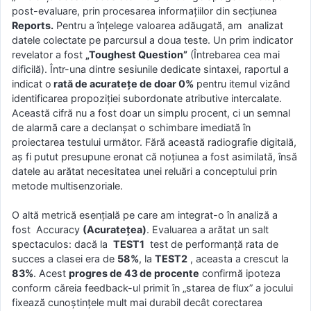
post-evaluare, prin procesarea informațiilor din secțiunea
Reports.
Pentru a înțelege valoarea adăugată, am analizat
datele colectate pe parcursul a doua teste. Un prim indicator
revelator a fost
„Toughest Question”
(Întrebarea cea mai
dificilă). Într-una dintre sesiunile dedicate sintaxei, raportul a
indicat o
rată de acuratețe de doar 0%
pentru itemul vizând
identificarea propoziției subordonate atributive intercalate.
Această cifră nu a fost doar un simplu procent, ci un semnal
de alarmă care a declanșat o schimbare imediată în
proiectarea testului următor. Fără această radiografie digitală,
aș fi putut presupune eronat că noțiunea a fost asimilată, însă
datele au arătat necesitatea unei reluări a conceptului prin
metode multisenzoriale.
O altă metrică esențială pe care am integrat-o în analiză a
fost Accuracy
(Acuratețea)
. Evaluarea a arătat un salt
spectaculos: dacă la
TEST1
test de performanță rata de
succes a clasei era de
58%
, la
TEST2
, aceasta a crescut la
83%
. Acest
progres de 43 de procente
confirmă ipoteza
conform căreia feedback-ul primit în „starea de flux” a jocului
fixează cunoștințele mult mai durabil decât corectarea