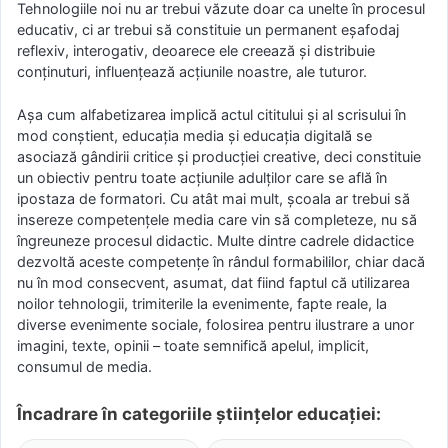
Tehnologiile noi nu ar trebui văzute doar ca unelte în procesul
educativ, ci ar trebui să constituie un permanent eșafodaj
reflexiv, interogativ, deoarece ele creează și distribuie
conținuturi, influențează acțiunile noastre, ale tuturor.
Așa cum alfabetizarea implică actul cititului și al scrisului în
mod conștient, educația media și educația digitală se
asociază gândirii critice și producției creative, deci constituie
un obiectiv pentru toate acțiunile adulților care se află în
ipostaza de formatori. Cu atât mai mult, școala ar trebui să
insereze competențele media care vin să completeze, nu să
îngreuneze procesul didactic. Multe dintre cadrele didactice
dezvoltă aceste competențe în rândul formabililor, chiar dacă
nu în mod consecvent, asumat, dat fiind faptul că utilizarea
noilor tehnologii, trimiterile la evenimente, fapte reale, la
diverse evenimente sociale, folosirea pentru ilustrare a unor
imagini, texte, opinii – toate semnifică apelul, implicit,
consumul de media.
Încadrare în categoriile științelor educației: