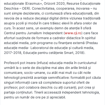
educaționale (Erasmus+, Orizont 2020, Resurse Educaționale
Deschise – OER). Conectivitatea, cooperarea, inovarea – nu
sunt simple deziderate, ci conturează sfera educațională, din
nevoia de a reduce decalajul digital dintre viziunea tradițională
asupra școlii și modul în care trăiesc elevii în afara orelor de
curs. În acest sens, un exemplu demn de atenție îl oferă
Centrul pentru Jurnalism Independent (
www.cji.ro
) care face
eforturi susținute de formare a cadrelor didactice în spiritul
educației media, prin programe cu finanțare externă (Predau
educație media- Laboratorul de educație și cultură media,
2017-2018, Educație pentru cetățenie Smart, 2018).
Profesorii pot insera (infuza) educația media în curriculumul
urmărit la o serie de discipline mai ales din ariile limbă și
comunicare, socio-umane, cu atât mai mult cu cât noile
tehnologii prezintă avantaje semnificative: formabilii pot căuta
singuri informații care să completeze suportul oferit de
profesor, pot colabora deschis cu alți cursanți, pot crea și
partaja conținuturi. Tinerii accesează independent tehnologia,
pentru un număr de ore pe zi apreciabil.