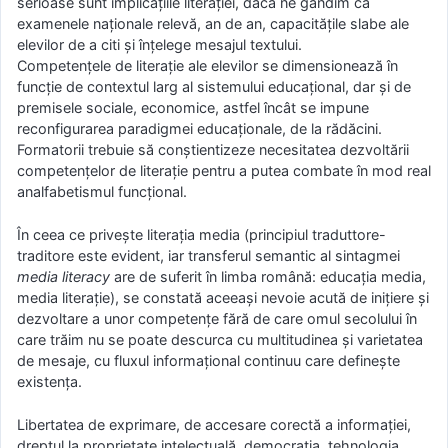
serioase sunt implicațiile literației, dacă ne gândim că
examenele naționale relevă, an de an, capacitățile slabe ale
elevilor de a citi și înțelege mesajul textului.
Competențele de literație ale elevilor se dimensionează în
funcție de contextul larg al sistemului educațional, dar și de
premisele sociale, economice, astfel încât se impune
reconfigurarea paradigmei educaționale, de la rădăcini.
Formatorii trebuie să conștientizeze necesitatea dezvoltării
competențelor de literație pentru a putea combate în mod real
analfabetismul funcțional.
În ceea ce privește literația media (principiul traduttore-
traditore este evident, iar transferul semantic al sintagmei
media literacy
are de suferit în limba română: educația media,
media literație), se constată aceeași nevoie acută de inițiere și
dezvoltare a unor competențe fără de care omul secolului în
care trăim nu se poate descurca cu multitudinea și varietatea
de mesaje, cu fluxul informațional continuu care definește
existența.
Libertatea de exprimare, de accesare corectă a informației,
dreptul la proprietate intelectuală, democrația, tehnologia