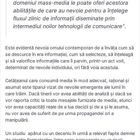
domeniul mass-media le poate oferi acestora
abilitățile de care au nevoie pentru a înțelege
fluxul zilnic de informații diseminate prin
intermediul noilor tehnologii de comunicare‟.
Este evidentă nevoia omului contemporan de a învăța cum să
se descurce în era informației, cum să selecteze, să înțeleagă
și să valorifice informațiile care îi parvin, printr-un act voit,
determinat de nevoile individului, ori fără voia acestuia.
Cetățeanul care consumă media în mod adecvat, rațional și
asumat este tiparul vizat de nevoile emergente ale lumii în
care trăim. Dacă tinerii vor avea abilități de analiză și dacă se
vor raporta critic la toate mesajele furnizate de media, atunci
vor avea capacități reale de a lua decizii și de a și le asuma,
nu vor avea de suferit de pe urma propagandei ori a
manipulării.
Un studiu apărut cu un deceniu în urmă a relevat fapte demne
de atenția formatorilor, între care: persoanele cu un nivel