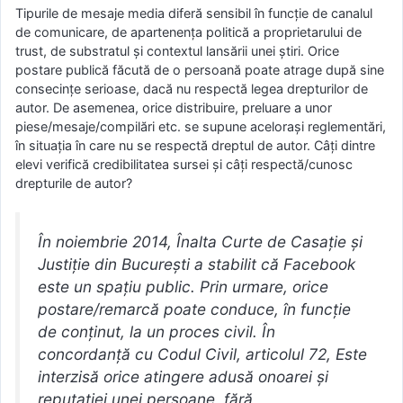
Tipurile de mesaje media diferă sensibil în funcție de canalul
de comunicare, de apartenența politică a proprietarului de
trust, de substratul și contextul lansării unei știri. Orice
postare publică făcută de o persoană poate atrage după sine
consecințe serioase, dacă nu respectă legea drepturilor de
autor. De asemenea, orice distribuire, preluare a unor
piese/mesaje/compilări etc. se supune acelorași reglementări,
în situația în care nu se respectă dreptul de autor. Câți dintre
elevi verifică credibilitatea sursei și câți respectă/cunosc
drepturile de autor?
În noiembrie 2014, Înalta Curte de Casație și
Justiție din București a stabilit că Facebook
este un spațiu public. Prin urmare, orice
postare/remarcă poate conduce, în funcție
de conținut, la un proces civil. În
concordanță cu Codul Civil, articolul 72, Este
interzisă orice atingere adusă onoarei și
reputației unei persoane, fără