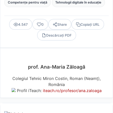
Competențe pentru viață
Tehnologii digitale în educație
4.547
0
Share
Copiați URL
Descărcați PDF
PDF
prof. Ana-Maria Zăloagă
Colegiul Tehnic Miron Costin, Roman (Neamţ),
România
Profil iTeach:
iteach.ro/profesor/ana.zaloaga