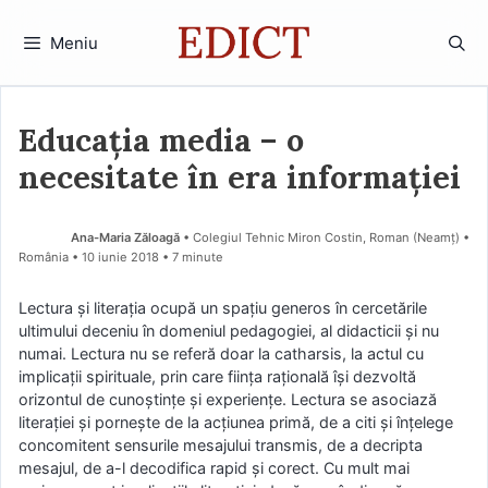
Sari
la
Meniu
conținut
Educația media – o
necesitate în era informației
Ana-Maria Zăloagă
• Colegiul Tehnic Miron Costin, Roman (Neamţ) •
România
10 iunie 2018
• 7 minute
Lectura și literația ocupă un spațiu generos în cercetările
ultimului deceniu în domeniul pedagogiei, al didacticii și nu
numai. Lectura nu se referă doar la catharsis, la actul cu
implicații spirituale, prin care ființa rațională își dezvoltă
orizontul de cunoștințe și experiențe. Lectura se asociază
literației și pornește de la acțiunea primă, de a citi și înțelege
concomitent sensurile mesajului transmis, de a decripta
mesajul, de a-l decodifica rapid și corect. Cu mult mai