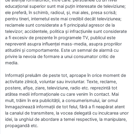
educațional superior sunt mai puțin interesate de televiziune;
ele preferă, în schimb, radioul, și, mai ales, presa scrisă;
pentru tineri, internetul este mai credibil decât televiziunea;
reclamele sunt considerate a fi principalul agresor de la
televizor; accidentele, politica și infracțiunile sunt considerate
a fi excesiv de prezente în programele TV, publicul este
neprevenit asupra influenței mass-media, asupra propriilor
atitudini și comportamente. Este un semnal de alarmă cu
privire la nevoia de formare a unui consumator critic de
media.
Informații preluăm de peste tot, aproape în orice moment de
activitate zilnică, voluntar sau involuntar. Texte, reclame,
postere, afișe, ziare, televiziune, radio etc. reprezintă tot
atâtea medii informaționale cu care venim în contact. Mai
mult, trăim în era publicității, a consumerismului, iar omul
înmagazinează informații de tot felul, fără a fi neapărat atent
la canalul de transmitere, la vocea delegată cu inculcarea unor
idei, la unghiul de abordare a temei respective, la manipulare,
propagandă etc.