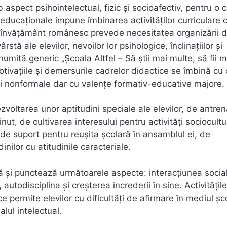
aspect psihointelectual, fizic şi socioafectiv, pentru o 
 educaţionale impune îmbinarea activităţilor curriculare 
de învățământ românesc prevede necesitatea organizării 
rstă ale elevilor, nevoilor lor psihologice, înclinațiilor și
mită generic „Școala Altfel – Să știi mai multe, să fii m
tivațiile și demersurile cadrelor didactice se îmbină cu 
uni nonformale dar cu valențe formativ-educative majore.
zvoltarea unor aptitudini speciale ale elevilor, de antre
ţinut, de cultivarea interesului pentru activităţi sociocultu
ea de suport pentru reuşita şcolară în ansamblul ei, de
inilor cu atitudinile caracteriale.
tă și punctează următoarele aspecte: interacţiunea socia
utodisciplina şi creşterea încrederii în sine. Activităţile
 permite elevilor cu dificultăţi de afirmare în mediul şc
lul intelectual.