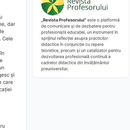
au
„Revista Profesorului”
este o platformă
ne, dar
de comunicare și de dezbatere pentru
de
profesioniștii educației, un instrument în
sprijinul reflecției asupra practicilor
. Cele
didactice în conjuncție cu repere
teoretice, precum și un catalizator pentru
în
dezvoltarea profesională continuă a
le
cadrelor didactice din învățământul
un
preuniversitar.
gesc şi
e care
caţiei
tru