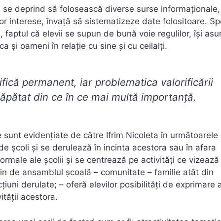
. Ei se deprind să folosească diverse surse informaţionale,
or interese, învață să sistematizeze date folositoare. Sp
s, faptul că elevii se supun de bună voie regulilor, își as
 și oameni în relație cu sine și cu ceilalți.
ifică permanent, iar problematica valorificării
 căpătat din ce în ce mai multă importanţă.
re sunt evidențiate de către Ifrim Nicoleta în următoarele
de şcoli şi se derulează în incinta acestora sau în afara
formale ale şcolii şi se centrează pe activităţi ce vizează
 ţin de ansamblul şcoală – comunitate – familie atât din
acţiuni derulate; – oferă elevilor posibilităţi de exprimare 
ităţii acestora.