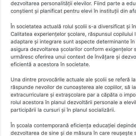
dezvoltarea personalității elevilor. Fiind parte a ed
conștient și planificat pentru elevi în instituții din 
În societatea actuală rolul școlii s-a diversificat și 
Calitatea experiențelor școlare, răspunsul copilului 
adaptare și integrare sunt aspecte determinante în 
asigura dezvoltarea școlarilor conform exigențelor so
urmăresc oferirea unui context de învățare și dezvol
eficientă a acestora în societate.
Una dintre provocările actuale ale școlii se referă la
răspunde nevoilor de cunoaşterea ale copiilor, să ias
extracurriculare şi extraşcolare par a căpăta o impo
rolul acestora în planul dezvoltării personale a elevi
participării la cursuri şi în planul socializării.
În şcoala contemporană eficienţa educaţiei depinde 
dezvoltarea de sine şi de măsura în care reuşeşte să