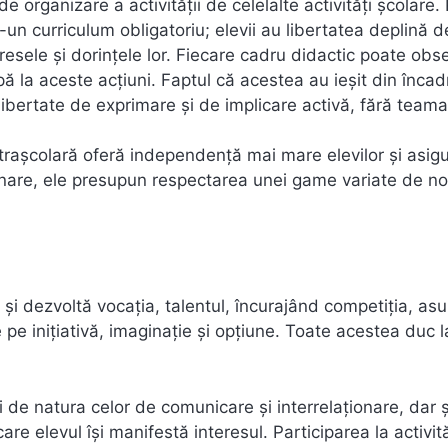
de organizare a activităţii de celelalte activități școlare.
r-un curriculum obligatoriu; elevii au libertatea deplină d
resele şi dorinţele lor. Fiecare cadru didactic poate obs
pă la aceste acțiuni. Faptul că acestea au ieșit din înca
 libertate de exprimare și de implicare activă, fără teama
xtraşcolară oferă independenţă mai mare elevilor şi asig
iplinare, ele presupun respectarea unei game variate de n
ni şi dezvoltă vocaţia, talentul, încurajând competiţia, a
pe iniţiativă, imaginaţie și opţiune. Toate acestea duc l
i de natura celor de comunicare şi interrelaţionare, dar 
re elevul îşi manifestă interesul. Participarea la activită