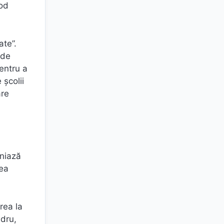
mod
ate”.
 de
entru a
 școlii
are
iniază
rea
rea la
adru,