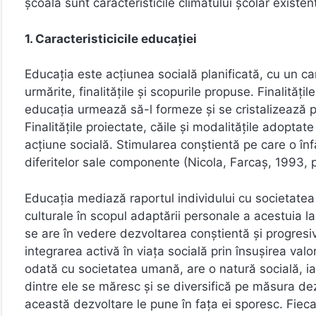
școala sunt caracteristicile climatului școlar existe
1. Caracteristicicile educației
Educaţia este acţiunea socială planificată, cu un cara
urmărite, finalităţile şi scopurile propuse. Finalită
educaţia urmează să-l formeze şi se cristalizează pr
Finalitățile proiectate, căile și modalitățile adoptat
acțiune socială. Stimularea conștientă pe care o înf
diferitelor sale componente (Nicola, Farcaş, 1993, p
Educaţia mediază raportul individului cu societatea 
culturale în scopul adaptării personale a acestuia la c
se are în vedere dezvoltarea conştientă şi progresiv
integrarea activă în viaţa socială prin însuşirea v
odată cu societatea umană, are o natură socială, iar
dintre ele se măresc şi se diversifică pe măsura dezvol
această dezvoltare le pune în faţa ei sporesc. Fieca