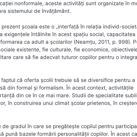
ucației nonformale, aceste activități sunt organizate în 
afara sistemului de învățământ.
în prezent școala este o „interfață în relația individ-societ
la exigențele întâlnite în acest spațiu social, capacitatea
formarea ca adult a școlarilor (Neamțu, 2011, p. 998). P
ciale existente, fie culturale, fie economice, obiectivele
tare care să fie adecvat tuturor copiilor pentru o integr
 faptul că oferta şcolii trebuie să se diversifice pentru a
ă din formal şi formalism. În acest context, activităţile
rtanţă din ce în ce mai mare. Studii de specialitate subl
lor, în construirea unui climat şcolar prietenos, în creşte
de gradul în care se pregăteşte copilul pentru participa
 pună bazele formării personalităţii copiilor. În acest c