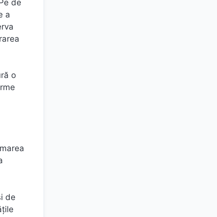
 Pe de
e a
erva
drarea
ură o
orme
sumarea
a
şi de
ţile