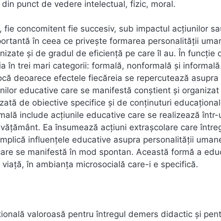
din punct de vedere intelectual, fizic, moral.
, fie concomitent fie succesiv, sub impactul acţiunilor s
portantă în ceea ce privește formarea personalității uma
zate şi de gradul de eficienţă pe care îl au. În funcţie 
a în trei mari categorii: formală, nonformală şi informală
procă deoarece efectele fiecăreia se repercutează asupra
unilor educative care se manifestă conştient şi organizat 
rizată de obiective specifice şi de conţinuturi educaţiona
ală include acţiunile educative care se realizează într-
 învăţământ. Ea însumează acţiuni extraşcolare care între
mplică influenţele educative asupra personalităţii uman
şi care se manifestă în mod spontan. Această formă a edu
 viaţă, în ambianţa microsocială care-i e specifică.
țională valoroasă pentru întregul demers didactic și pen