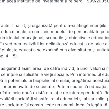
nt în acea instituție de învățământ (Freiberg, 1999/2005)
cter finalist, și organizată pentru a-şi atinge intenţiile
ţile educaţionale circumscriu modelul de personalitate pe 
in idealul educaţional, scopurile şi obiectivele educaţio
e în vederea realizării lor delimitează educația de orice al
ăptuiește educația se exprimă prin diversitatea și unita
p. 4 – 5).
asigurând asimilarea, de către individ, a unor valori şi
erinţele şi solicitările vieţii sociale. Prin intermediul ed
ă a potenţialului biopsihic al omului, pregătirea acestui
alorilor promovate de societate. Putem spune că educaţia
 între cele două există o relaţie de interdependenţă. Rel
tării societăţii și astfel rolul educaţiei şi al sarcinilor 
re societate îşi construieşte un anumit ideal în legătură