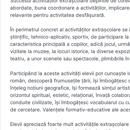
Succesul activităţilor extraşcolare depinde de corelar
abordate, buna coordonare a activităţilor, implicarea
relavante pentru activitatea desfăşurată.
În perimetrul concret al activităților extrașcolare se i
științific, tehnico-aplicativ, sportiv, de participare
caracteristica principală a copiilor, adică jocul, urm
vizitele la muzee, la locuri istorice, la diverse expo
teatru, a unor scenete sau spectacole, plimbările în
Participând la aceste activități elevii pot cunoaște l
român, descoperă frumusețile țării, își îmbogățesc cun
înțeleg noțiuni geografice, își formează simțul artist
orizontul spiritual, estetic, relațional, învață colabo
conduite civilizate, își îmbogăţesc vocabularul cu cuv
de cercetare. Valențele formativ-educative ale aces
Elevii apreciază foarte mult activitățile extrașcolare