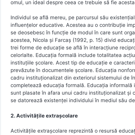
omul, un ideal despre ceea ce trebuie să fie acesta 
Individul se află mereu, pe parcursul său existențial
influenţelor educative. Acestea au o contribuţie im
se deosebesc în funcţie de modul în care sunt organi
acestea, Nicola și Farcaş (1992, p. 15) divid educați
trei forme de educaţie se află în interacţiune reci
celorlalte. Educaţia formală include totalitatea acţi
instituţiile şcolare. Acest tip de educație e caracte
prevăzute în documentele şcolare. Educaţia nonform
cadru instituţionalizat din exteriorul sistemului de
completează educaţia formală. Educaţia informală i
sunt plasate în afara unui cadru instituţionalizat 
se datorează existenţei individului în mediul său de
2. Activitățile extrașcolare
Activitățile extrașcolare reprezintă o resursă educa