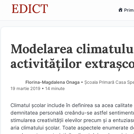
Sari
Prim
la
conținut
Modelarea climatului
activităților extrașc
Florina-Magdalena Onaga
• Școala Primară Casa Sper
19 martie 2019
• 14 minute
Climatul școlar include în definirea sa acea calitat
demnitatea personală creându-se astfel sentimentu
stimularea creativității elevilor precum și a entuzi
aria climatului școlar. Toate aspectele enumerate d