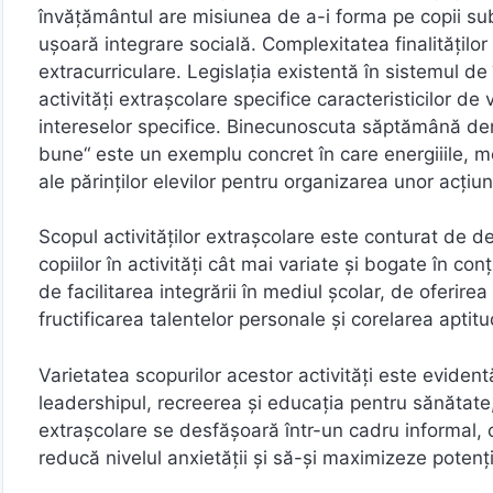
învăţământul are misiunea de a-i forma pe copii sub 
uşoară integrare socială. Complexitatea finalităţilor
extracurriculare. Legislația existentă în sistemul 
activități extrașcolare specifice caracteristicilor de vâ
intereselor specifice. Binecunoscuta săptămână denu
bune“ este un exemplu concret în care energiiile, mo
ale părinților elevilor pentru organizarea unor acți
Scopul activităţilor extraşcolare este conturat de de
copiilor în activităţi cât mai variate şi bogate în con
de facilitarea integrării în mediul şcolar, de oferir
fructificarea talentelor personale şi corelarea aptitud
Varietatea scopurilor acestor activități este eviden
leadershipul, recreerea şi educaţia pentru sănătate, a
extraşcolare se desfăşoară într-un cadru informal, ce
reducă nivelul anxietăţii şi să-şi maximizeze potenţia