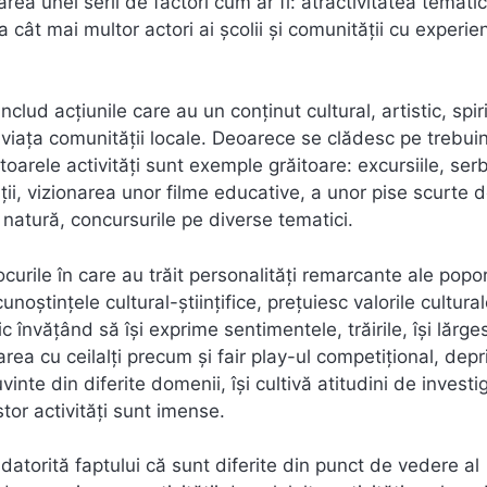
ea unei serii de factori cum ar fi: atractivitatea tematic
 cât mai multor actori ai şcolii şi comunităţii cu experie
nclud acțiunile care au un conținut cultural, artistic, spiri
 la viața comunității locale. Deoarece se clădesc pe trebuin
ătoarele activități sunt exemple grăitoare: excursiile, serb
ziții, vizionarea unor filme educative, a unor pise scurte 
 natură, concursurile pe diverse tematici.
ocurile în care au trăit personalități remarcante ale popor
oștințele cultural-științifice, prețuiesc valorile cultural
ic învățând să își exprime sentimentele, trăirile, își lărge
rarea cu ceilalți precum și fair play-ul competiţional, dep
inte din diferite domenii, își cultivă atitudini de investi
tor activități sunt imense.
 datorită faptului că sunt diferite din punct de vedere al