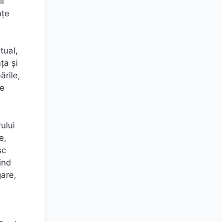
ii
nţe
tual,
ța și
ările,
de
ului
e,
sc
rind
gare,