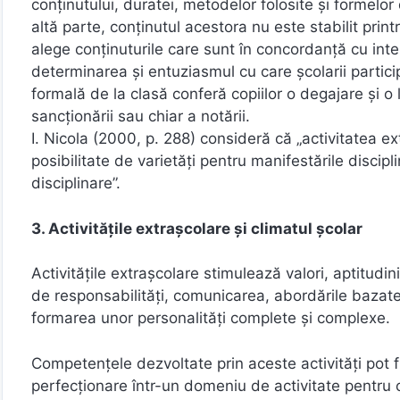
conţinutului, duratei, metodelor folosite şi formelor 
altă parte, conţinutul acestora nu este stabilit print
alege conţinuturile care sunt în concordanţă cu inte
determinarea și entuziasmul cu care școlarii partici
formală de la clasă conferă copiilor o degajare și o
sancționării sau chiar a notării.
I. Nicola (2000, p. 288) consideră că „activitatea e
posibilitate de varietăţi pentru manifestările disc
disciplinare”.
3. Activitățile extrașcolare și climatul școlar
Activităţile extraşcolare stimulează valori, aptitudi
de responsabilităţi, comunicarea, abordările bazate 
formarea unor personalităţi complete şi complexe.
Competenţele dezvoltate prin aceste activităţi pot f
perfecţionare într-un domeniu de activitate pentru ca