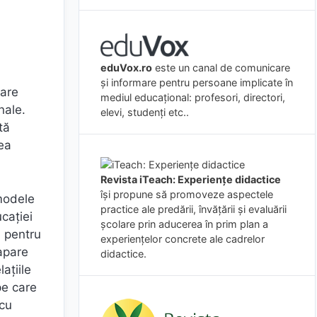
.
eduVox.ro
este un canal de comunicare
și informare pentru persoane implicate în
care
mediul educațional: profesori, directori,
nale.
elevi, studenți etc..
tă
tea
Revista iTeach: Experienţe didactice
îşi propune să promoveze aspectele
 modele
practice ale predării, învăţării şi evaluării
ucaţiei
şcolare prin aducerea în prim plan a
a pentru
experienţelor concrete ale cadrelor
 apare
didactice.
aţiile
pe care
 cu