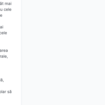
cât mai
cu cele
de
ai
cele
narea
rale,
lă,
olar să