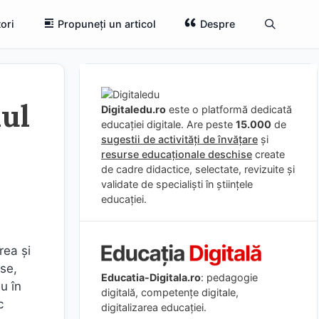
ori
Propuneți un articol
Despre
iul
Digitaledu.ro
este o platformă dedicată
educației digitale. Are peste
15.000
de
sugestii de activități de învățare
și
resurse educaționale deschise
create
de cadre didactice, selectate, revizuite și
validate de specialiști în științele
educației.
rea și
se,
Educatia-Digitala.ro
: pedagogie
u în
digitală, competențe digitale,
c
digitalizarea educației.