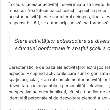
În cadrul acestor activităţi, elevii învaţă să înveţe
reușesc să-și întocmească colecţii specifice propriil
acestor activităţi este caracterul neimpus, liber ale
responsabilităţi, se autodisciplinează, se formează ca
Sfera activităţilor extraşcolare se divers
educaţiei nonformale în spaţiul şcolii a
Caracteristicile de bază ale activităţilor extraşcola
aspecte: – cuprind activităţile care sunt organizate 
spațiului școlar; – au rol complementar activităţilor 
dezvoltarea în ansamblu a personalităţii elevilor; –
perspectiva actorilor implicaţi, cât şi a tipurilor de 
identităţii personale şi de dezvoltare plenară a activ