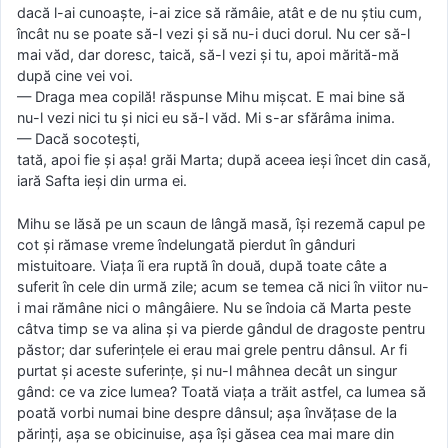
dacă l-ai cunoaște, i-ai zice să rămâie, atât e de nu știu cum,
încât nu se poate să-l vezi și să nu-i duci dorul. Nu cer să-l
mai văd, dar doresc, taică, să-l vezi și tu, apoi mărită-mă
după cine vei voi.
— Draga mea copilă! răspunse Mihu mișcat. E mai bine să
nu-l vezi nici tu și nici eu să-l văd. Mi s-ar sfărâma inima.
— Dacă socotești,
tată, apoi fie și așa! grăi Marta; după aceea ieși încet din casă,
iară Safta ieși din urma ei.
Mihu se lăsă pe un scaun de lângă masă, își rezemă capul pe
cot și rămase vreme îndelungată pierdut în gânduri
mistuitoare. Viața îi era ruptă în două, după toate câte a
suferit în cele din urmă zile; acum se temea că nici în viitor nu-
i mai rămâne nici o mângâiere. Nu se îndoia că Marta peste
câtva timp se va alina și va pierde gândul de dragoste pentru
păstor; dar suferințele ei erau mai grele pentru dânsul. Ar fi
purtat și aceste suferințe, și nu-l mâhnea decât un singur
gând: ce va zice lumea? Toată viața a trăit astfel, ca lumea să
poată vorbi numai bine despre dânsul; așa învățase de la
părinți, așa se obicinuise, așa își găsea cea mai mare din