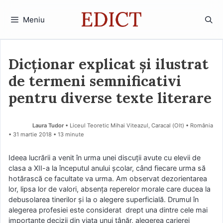
Sari
la
Meniu
conținut
Dicţionar explicat şi ilustrat
de termeni semnificativi
pentru diverse texte literare
Laura Tudor
• Liceul Teoretic Mihai Viteazul, Caracal (Olt) • România
31 martie 2018
• 13 minute
Ideea lucrării a venit în urma unei discuţii avute cu elevii de
clasa a XII-a la începutul anului şcolar, când fiecare urma să
hotărască ce facultate va urma. Am observat dezorientarea
lor, lipsa lor de valori, absenţa reperelor morale care ducea la
debusolarea tinerilor şi la o alegere superficială. Drumul în
alegerea profesiei este considerat drept una dintre cele mai
importante decizii din viaţa unui tânăr, alegerea carierei