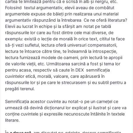
cartea te limitează pentru că e scrisă în alb şi nergru, etc.
Folosind textul argumentativ, elevii aveau de combătut
argumentele expuse de băieţi prin realizarea unui material
argumentativ răspunzând la întrebarea Ce ne oferă literatura?
Elevii au lucrat în echipe şi la sfârşit am notat pe tablă
răspunsurile lor care au fost dintre cele mai diverse, de
exemplu: există o lecţie de morală în orice text, cititul te face
să-ţi vezi sufletul, lectura oferă universuri compensatorii,
lectura te întoarce către tine, te îndeamnă la introspecţie,
lectura furnizează modele de oameni, prin lectură te apropii
de valorile vieţii, etc. Următoarea sarcină a fost şi tema lor
pentru acasa, respectiv să caute în DEX semnificaţia
cuvintelor etică, morală, valoare, care apăruseră în
răspunsurile lor şi pe care le strecurasem şi eu subtil pentru a
pregăti terenul.
Semnificaţia acestor cuvinte au notat-o pe un carneţel ce
urmează dă devină dicţionarul lor explicat şi ilustrat şi care va
conţine cuvintele şi expresiile necunoscute întâlnite în textele
literare.
În
a doua oră
, am discutat pe-ndelete despre semnificaţia