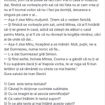
dar, fiindcă se vorbește prin sat că nici fata nu ar cam vrea și
nu ai fi tocmai voitor să nu-i faci pe dorință, deoarece e
singura pe care o ai…
— Așa-i! zise Mihu mulțumit. Ținem să o vedem fericită.
— Și fiindcă se vorbește prin sat, urmă Mitrea, că ai fi hotărât
să-ți iei ginere în casă, adică să zidești de alături o casă
pentru Marta, și ai fi zis că nu râvnești la bogăția nimănui, căci
ai de unde să dai…
— Așa-i! zise Mihu, începând a se mândri. Mult, puțin, ne-a
dat Dumnezeu, numai noroc să fie…
— L-a dat Dumnezeu! grăi Simion.
— Și fiind astfel, încheie Mitrea, Cosma s-a gândit că nu ți-ar
fi cu supărare dacă ți-ar înapoia vorba, te-ar ruga să fii bun
iertător și să rămâneți cu cinste ca mai înainte.”
Gura satului de Ioan Slavici
1) Care este tema textului?
2) Căutaţi în dicţionar cuvintele subliniate.
3) Cu ce imagini le-ai asocia semnificaţia?
4) Ce valori întâlnim în textul suport?
5) În ce alte texte ai mai întâlnit aceste valori?