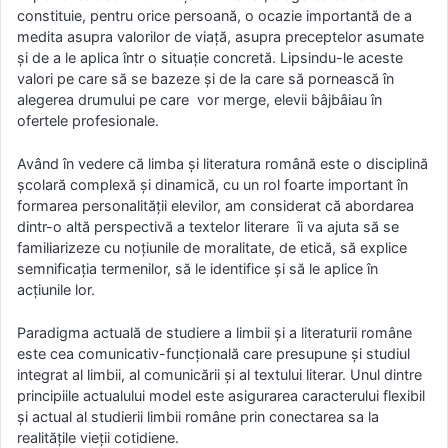
constituie, pentru orice persoană, o ocazie importantă de a
medita asupra valorilor de viaţă, asupra preceptelor asumate
şi de a le aplica într o situaţie concretă. Lipsindu-le aceste
valori pe care să se bazeze şi de la care să pornească în
alegerea drumului pe care vor merge, elevii bâjbâiau în
ofertele profesionale.
Având în vedere că limba şi literatura română este o disciplină
şcolară complexă şi dinamică, cu un rol foarte important în
formarea personalităţii elevilor, am considerat că abordarea
dintr-o altă perspectivă a textelor literare îi va ajuta să se
familiarizeze cu noţiunile de moralitate, de etică, să explice
semnificaţia termenilor, să le identifice şi să le aplice în
acţiunile lor.
Paradigma actuală de studiere a limbii şi a literaturii române
este cea comunicativ-funcţională care presupune şi studiul
integrat al limbii, al comunicării şi al textului literar. Unul dintre
principiile actualului model este asigurarea caracterului flexibil
şi actual al studierii limbii române prin conectarea sa la
realităţile vieţii cotidiene.