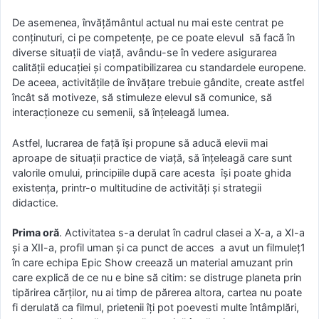
De asemenea, învăţământul actual nu mai este centrat pe
conţinuturi, ci pe competenţe, pe ce poate elevul să facă în
diverse situaţii de viaţă, avându-se în vedere asigurarea
calităţii educaţiei şi compatibilizarea cu standardele europene.
De aceea, activităţile de învăţare trebuie gândite, create astfel
încât să motiveze, să stimuleze elevul să comunice, să
interacţioneze cu semenii, să înţeleagă lumea.
Astfel, lucrarea de faţă îşi propune să aducă elevii mai
aproape de situaţii practice de viaţă, să înţeleagă care sunt
valorile omului, principiile după care acesta îşi poate ghida
existenţa, printr-o multitudine de activităţi şi strategii
didactice.
Prima oră
. Activitatea s-a derulat în cadrul clasei a X-a, a XI-a
şi a XII-a, profil uman şi ca punct de acces a avut un filmuleţ1
în care echipa Epic Show creează un material amuzant prin
care explică de ce nu e bine să citim: se distruge planeta prin
tipărirea cărţilor, nu ai timp de părerea altora, cartea nu poate
fi derulată ca filmul, prietenii îţi pot poevesti multe întâmplări,