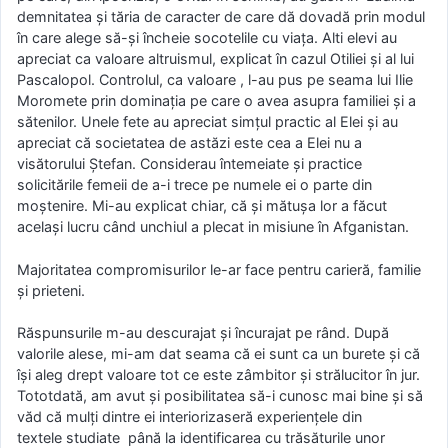
demnitatea şi tăria de caracter de care dă dovadă prin modul
în care alege să-şi încheie socotelile cu viaţa. Alti elevi au
apreciat ca valoare altruismul, explicat în cazul Otiliei şi al lui
Pascalopol. Controlul, ca valoare , l-au pus pe seama lui Ilie
Moromete prin dominaţia pe care o avea asupra familiei şi a
sătenilor. Unele fete au apreciat simţul practic al Elei şi au
apreciat că societatea de astăzi este cea a Elei nu a
visătorului Ştefan. Considerau întemeiate şi practice
solicitările femeii de a-i trece pe numele ei o parte din
moştenire. Mi-au explicat chiar, că şi mătuşa lor a făcut
acelaşi lucru când unchiul a plecat in misiune în Afganistan.
Majoritatea compromisurilor le-ar face pentru carieră, familie
şi prieteni.
Răspunsurile m-au descurajat şi încurajat pe rând. După
valorile alese, mi-am dat seama că ei sunt ca un burete şi că
îşi aleg drept valoare tot ce este zâmbitor şi strălucitor în jur.
Tototdată, am avut şi posibilitatea să-i cunosc mai bine şi să
văd că mulţi dintre ei interiorizaseră experienţele din
textele studiate până la identificarea cu trăsăturile unor