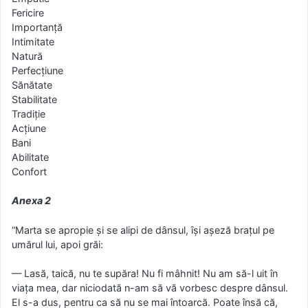
Fericire
Importanță
Intimitate
Natură
Perfecțiune
Sănătate
Stabilitate
Tradiție
Acțiune
Bani
Abilitate
Confort
Anexa 2
“Marta se apropie și se alipi de dânsul, își așeză brațul pe
umărul lui, apoi grăi:
— Lasă, taică, nu te supăra! Nu fi mâhnit! Nu am să-l uit în
viața mea, dar niciodată n-am să vă vorbesc despre dânsul.
El s-a dus, pentru ca să nu se mai întoarcă. Poate însă că,