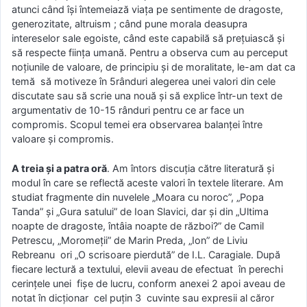
atunci când îşi întemeiază viaţa pe sentimente de dragoste,
generozitate, altruism ; când pune morala deasupra
intereselor sale egoiste, când este capabilă să preţuiască şi
să respecte fiinţa umană. Pentru a observa cum au perceput
noţiunile de valoare, de principiu şi de moralitate, le-am dat ca
temă să motiveze în 5rânduri alegerea unei valori din cele
discutate sau să scrie una nouă şi să explice într-un text de
argumentativ de 10-15 rânduri pentru ce ar face un
compromis. Scopul temei era observarea balanţei între
valoare şi compromis.
A treia şi a patra oră
. Am întors discuţia către literatură şi
modul în care se reflectă aceste valori în textele literare. Am
studiat fragmente din nuvelele „Moara cu noroc”, „Popa
Tanda” şi „Gura satului” de Ioan Slavici, dar şi din „Ultima
noapte de dragoste, întâia noapte de război?” de Camil
Petrescu, „Moromeţii” de Marin Preda, „Ion” de Liviu
Rebreanu ori „O scrisoare pierdută” de I.L. Caragiale. După
fiecare lectură a textului, elevii aveau de efectuat în perechi
cerinţele unei fişe de lucru, conform anexei 2 apoi aveau de
notat în dicţionar cel puţin 3 cuvinte sau expresii al căror