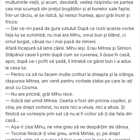
mulțumirile vieții, și acum, deodată, vedea risipindu-se partea
cea mai scumpă din prețul bogățiilor și al bunelor sale fapte.
Într-un târziu, el se ridică, își netezi fruntea, apoi grăi încet și
fricos:
— Dar ce-mi pasă de gura satului! După ce rosti aceste vorbe
fața lui se schimbă; nu mai era Mihu, omul bun și blând, ci
omul bogat, căruia nu-i mai pasă de nimeni.
Afară începură să latre câinii. Mihu ieși. Erau Mitrea și Simion.
Stăpânul casei îi primi după cum se cuvenea, îi duse în casă,
apoi, după ce-i pofti să șadă, îi întrebă ce gând bun i-a adus
la casa lui.
— Pentru ca să nu facem multe cotituri la dreapta și la stânga,
răspunse Mitrea, am venit pentru vorbele slabe pe care le-ați
avut cu Cosma.
— Nu are pricină, grăi Mihu rece.
— Adică da! urmă Mitrea. Cearta a fost din pricina copiilor, și
vina, pe drept vorbind, nu este nici a unuia, nici a altuia. Și
fiindcă se vorbește prin sat că nu ai fi voitor să-ți dai fata din
casă…
— Așa-i! zise Mihu, ne vine greu să ne despărțim de dânsa.
— Tocmai fiindcă-ți vine greu, urmă Mirtea, și, pe drept
vorbind, știm că ai putea să faci cum vrei în casa d-voastre!