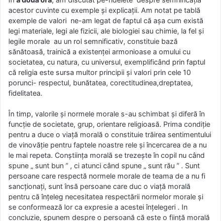
acestor cuvinte cu exemple şi explicaţii. Am notat pe tablă
exemple de valori ne-am legat de faptul că aşa cum există
legi materiale, legi ale fizicii, ale biologiei sau chimie, la fel şi
legile morale au un rol semnificativ, constituie bază
sănătoasă, trainică a existenţei armonioase a omului cu
societatea, cu natura, cu universul, exemplificând prin faptul
că religia este sursa multor principii şi valori prin cele 10
porunci- respectul, bunătatea, corectitudinea,dreptatea,
fidelitatea.
În timp, valorile şi normele morale s-au schimbat şi diferă în
funcţie de societate, grup, orientare religioasă. Prima condiţie
pentru a duce o viaţă morală o constituie trăirea sentimentului
de vinovăţie pentru faptele noastre rele şi încercarea de a nu
le mai repeta. Conştiinţa morală se trezeşte în copil nu când
spune „ sunt bun ” , ci atunci când spune „ sunt rău ” . Sunt
persoane care respectă normele morale de teama de a nu fi
sancţionaţi, sunt însă persoane care duc o viaţă morală
pentru că înţeleg necesitatea respectării normelor morale şi
se conformează lor ca expresie a acestei înţelegeri . In
concluzie, spunem despre o persoană că este o fiinţă morală