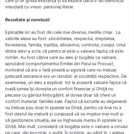
care şi-ar ghida existenţa şi să explice dacă s-au identificat
vreodată cu vreun personaj literar.
Rezultate şi concluzii
Eplicaţiile lor au fost din cele mai diverse, inedite chiar. La
valorile alese au fost: sinceritatea, respectul, dreptatea,
încrederea, familia, tradiţia, altruismul, controlul, curajul. Unul
dintre elevi a scris că pentru el este o valoare faptul că este
român. Au fost câţiva care au ales şi bogăţia ca valoare,
aprobând comportamentul Emiliei din Patul lui Procust,
motivând că era o fată şireată şi egoistă care nu trebuie
judecată deoarece era un rezultat al societăţii respective. De
asemenea, un elev a explicat tot la această valoare faptul că
toată lumea îşi doreşte un confort financiar şi Ghiţă nu
plecase cu gândul îmbogăţirii, el dorea doar să ofere un
confort material familiei sale. Faptul că lucrurile au degenerat
nu trebuie pus doar în spatele lui Ghiţă, pentru că Ana nu a
fost destul de matură şi curajoasă să se implice mai mult şi
să gestioneze situaţia, ea se înghesuia mereu în spatele lui
Ghiţă. Mai mult, consideră că bogăţia este o valoare a omului
pe care, din ipocrizie, o evită. În schimb, au găsit în Ladima