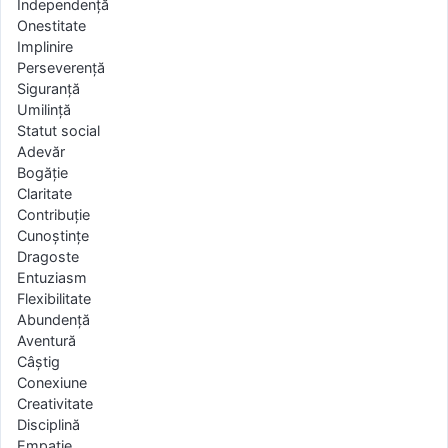
Independență
Onestitate
Implinire
Perseverență
Siguranță
Umilință
Statut social
Adevăr
Bogăție
Claritate
Contribuție
Cunoştințe
Dragoste
Entuziasm
Flexibilitate
Abundență
Aventură
Câştig
Conexiune
Creativitate
Disciplină
Empatie