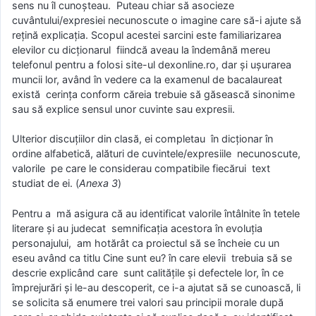
sens nu îl cunoşteau. Puteau chiar să asocieze
cuvântului/expresiei necunoscute o imagine care să-i ajute să
reţină explicaţia. Scopul acestei sarcini este familiarizarea
elevilor cu dicţionarul fiindcă aveau la îndemână mereu
telefonul pentru a folosi site-ul dexonline.ro, dar şi uşurarea
muncii lor, având în vedere ca la examenul de bacalaureat
există cerinţa conform căreia trebuie să găsească sinonime
sau să explice sensul unor cuvinte sau expresii.
Ulterior discuţiilor din clasă, ei completau în dicţionar în
ordine alfabetică, alături de cuvintele/expresiile necunoscute,
valorile pe care le considerau compatibile fiecărui text
studiat de ei. (
Anexa 3
)
Pentru a mă asigura că au identificat valorile întâlnite în tetele
literare şi au judecat semnificaţia acestora în evoluţia
personajului, am hotărât ca proiectul să se încheie cu un
eseu având ca titlu Cine sunt eu? în care elevii trebuia să se
descrie explicând care sunt calităţile şi defectele lor, în ce
împrejurări şi le-au descoperit, ce i-a ajutat să se cunoască, li
se solicita să enumere trei valori sau principii morale după