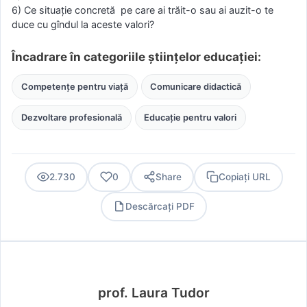
6) Ce situaţie concretă pe care ai trăit-o sau ai auzit-o te
duce cu gîndul la aceste valori?
Încadrare în categoriile științelor educației:
Competențe pentru viață
Comunicare didactică
Dezvoltare profesională
Educație pentru valori
2.730
0
Share
Copiați URL
Descărcați PDF
PDF
prof. Laura Tudor