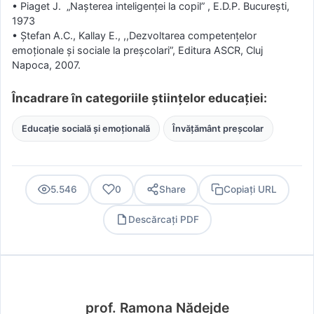
• Piaget J. „Naşterea inteligenţei la copil” , E.D.P. Bucureşti,
1973
• Ştefan A.C., Kallay E., ,,Dezvoltarea competenţelor
emoţionale şi sociale la preşcolari”, Editura ASCR, Cluj
Napoca, 2007.
Încadrare în categoriile științelor educației:
Educație socială și emoțională
Învățământ preșcolar
5.546
0
Share
Copiați URL
Descărcați PDF
PDF
prof. Ramona Nădejde