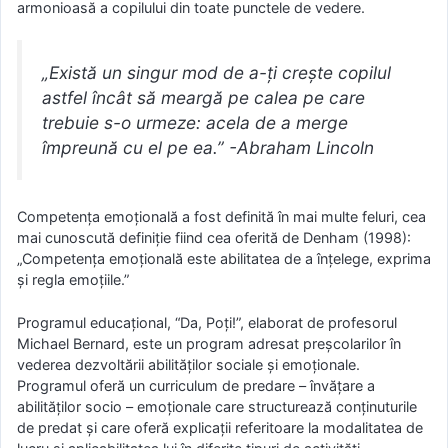
armonioasă a copilului din toate punctele de vedere.
„Există un singur mod de a-ţi creşte copilul
astfel încât să meargă pe calea pe care
trebuie s-o urmeze: acela de a merge
împreună cu el pe ea.” -Abraham Lincoln
Competenţa emoţională a fost definită în mai multe feluri, cea
mai cunoscută definiţie fiind cea oferită de Denham (1998):
„Competenţa emoţională este abilitatea de a înţelege, exprima
şi regla emoţiile.”
Programul educaţional, “Da, Poţi!”, elaborat de profesorul
Michael Bernard, este un program adresat preşcolarilor în
vederea dezvoltării abilităţilor sociale şi emoţionale.
Programul oferă un curriculum de predare – învăţare a
abilităţilor socio – emoţionale care structurează conţinuturile
de predat şi care oferă explicaţii referitoare la modalitatea de