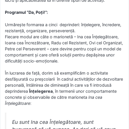
lucru şi aplicabilitatea lui în diferite tipuri de activităţi.
Programul ”Da, Poți!”:
Urmăreşte formarea a cinci deprinderi: înţelegere, încredere,
rezistenţă, organizare, perseverenţă.
Fiecare modul are câte o marionetă – Ina cea Înţelegătoare,
Ioana cea Încrezătoare, Radu cel Rezistent, Ovi cel Organizat,
Petre cel Perseverent – care devine pentru copii un model de
comportament şi care oferă soluţii pentru depăşirea unor
dificultăţi socio-emoţionale.
În lucrarea de faţă, dorim să exemplificăm o activitate
desfăşurată cu preşcolarii în cadrul activităţilor de dezvoltare
personală, întâlnirea de dimineaţă în care va fi introdusă
deprinderea
Înţelegerea
, în termenii unor comportamente
concrete şi observabile de către marioneta
Ina cea
Înţelegătoare
:
Eu sunt Ina cea Înţelegătoare, sunt