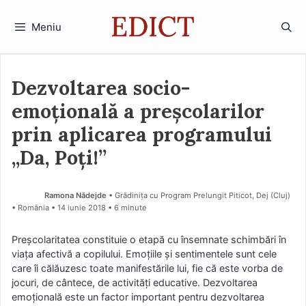
Sari
la
Meniu
conținut
Dezvoltarea socio-
emoțională a preșcolarilor
prin aplicarea programului
„Da, Poți!”
Ramona Nădejde
• Grădinița cu Program Prelungit Piticot, Dej (Cluj)
• România
14 iunie 2018
• 6 minute
Preşcolaritatea constituie o etapă cu însemnate schimbări în
viaţa afectivă a copilului. Emoţiile şi sentimentele sunt cele
care îi călăuzesc toate manifestările lui, fie că este vorba de
jocuri, de cântece, de activităţi educative. Dezvoltarea
emoţională este un factor important pentru dezvoltarea