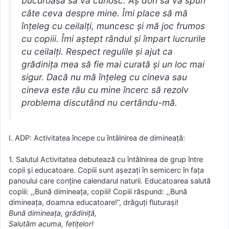
bucuroasă să vă cunosc. Aş dori să vă spun
câte ceva despre mine. Îmi place să mă
înţeleg cu ceilalţi, muncesc şi mă joc frumos
cu copiii. Îmi aştept rândul şi împart lucrurile
cu ceilalţi. Respect regulile şi ajut ca
grădiniţa mea să fie mai curată şi un loc mai
sigur. Dacă nu mă înţeleg cu cineva sau
cineva este rău cu mine încerc să rezolv
problema discutând nu certându-mă.
I. ADP: Activitatea începe cu întâlnirea de dimineaţă:
1. Salutul Activitatea debutează cu întâlnirea de grup între
copii şi educatoare. Copiii sunt aşezaţi în semicerc în faţa
panoului care conţine calendarul naturii. Educatoarea salută
copiii: ,,Bună dimineaţa, copiii! Copiii răspund: ,,Bună
dimineaţa, doamna educatoare!”, drăguţi fluturaşi!
Bună dimineaţa, grădiniţă,
Salutăm acuma, fetiţelor!