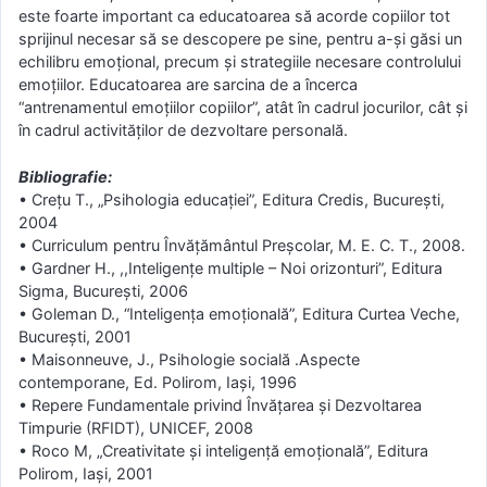
este foarte important ca educatoarea să acorde copiilor tot
sprijinul necesar să se descopere pe sine, pentru a-şi găsi un
echilibru emoţional, precum şi strategiile necesare controlului
emoţiilor. Educatoarea are sarcina de a încerca
“antrenamentul emoţiilor copiilor”, atât în cadrul jocurilor, cât şi
în cadrul activităţilor de dezvoltare personală.
Bibliografie:
• Creţu T., „Psihologia educaţiei”, Editura Credis, Bucureşti,
2004
• Curriculum pentru Învăţământul Preşcolar, M. E. C. T., 2008.
• Gardner H., ,,Inteligenţe multiple – Noi orizonturi”, Editura
Sigma, Bucureşti, 2006
• Goleman D., “Inteligenţa emoţională”, Editura Curtea Veche,
Bucureşti, 2001
• Maisonneuve, J., Psihologie socială .Aspecte
contemporane, Ed. Polirom, Iaşi, 1996
• Repere Fundamentale privind Învăţarea şi Dezvoltarea
Timpurie (RFIDT), UNICEF, 2008
• Roco M, „Creativitate şi inteligenţă emoţională”, Editura
Polirom, Iaşi, 2001