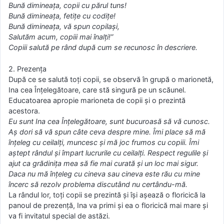
Bună dimineaţa, copii cu părul tuns!
Bună dimineaţa, fetiţe cu codiţe!
Bună dimineaţa, vă spun copilaşi,
Salutăm acum, copiii mai înalţi!”
Copiii salută pe rând după cum se recunosc în descriere.
2. Prezenţa
După ce se salută toţi copii, se observă în grupă o marionetă,
Ina cea Înţelegătoare, care stă singură pe un scăunel.
Educatoarea apropie marioneta de copii şi o prezintă
acestora.
Eu sunt Ina cea Înţelegătoare, sunt bucuroasă să vă cunosc.
Aş dori să vă spun câte ceva despre mine. Îmi place să mă
înţeleg cu ceilalţi, muncesc şi mă joc frumos cu copiii. Îmi
aştept rândul şi împart lucrurile cu ceilalţi. Respect regulile şi
ajut ca grădiniţa mea să fie mai curată şi un loc mai sigur.
Daca nu mă înţeleg cu cineva sau cineva este rău cu mine
încerc să rezolv problema discutând nu certându-mă.
La rândul lor, toţi copii se prezintă şi îşi aşează o floricică la
panoul de prezenţă, Ina va primi şi ea o floricică mai mare şi
va fi invitatul special de astăzi.