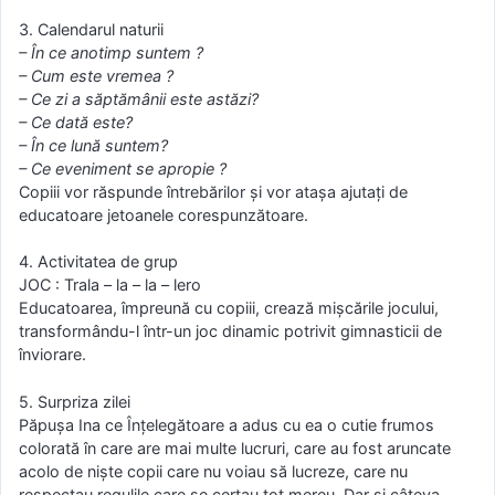
3. Calendarul naturii
– În ce anotimp suntem ?
– Cum este vremea ?
– Ce zi a săptămânii este astăzi?
– Ce dată este?
– În ce lună suntem?
– Ce eveniment se apropie ?
Copiii vor răspunde întrebărilor şi vor ataşa ajutaţi de
educatoare jetoanele corespunzătoare.
4. Activitatea de grup
JOC : Trala – la – la – lero
Educatoarea, împreună cu copiii, crează mişcările jocului,
transformându-l într-un joc dinamic potrivit gimnasticii de
înviorare.
5. Surpriza zilei
Păpuşa Ina ce Înţelegătoare a adus cu ea o cutie frumos
colorată în care are mai multe lucruri, care au fost aruncate
acolo de nişte copii care nu voiau să lucreze, care nu
respectau regulile care se certau tot mereu. Dar şi câteva