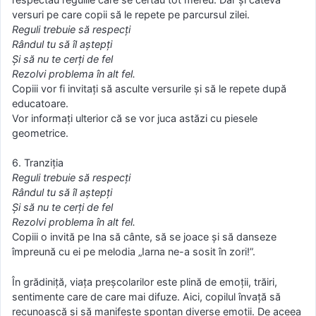
versuri pe care copii să le repete pe parcursul zilei.
Reguli trebuie să respecţi
Rândul tu să îl aştepţi
Şi să nu te cerţi de fel
Rezolvi problema în alt fel.
Copiii vor fi invitaţi să asculte versurile şi să le repete după
educatoare.
Vor informaţi ulterior că se vor juca astăzi cu piesele
geometrice.
6. Tranziţia
Reguli trebuie să respecţi
Rândul tu să îl aştepţi
Şi să nu te cerţi de fel
Rezolvi problema în alt fel.
Copiii o invită pe Ina să cânte, să se joace şi să danseze
împreună cu ei pe melodia „Iarna ne-a sosit în zori!”.
În grădiniţă, viaţa preşcolarilor este plină de emoţii, trăiri,
sentimente care de care mai difuze. Aici, copilul învaţă să
recunoască şi să manifeste spontan diverse emoţii. De aceea