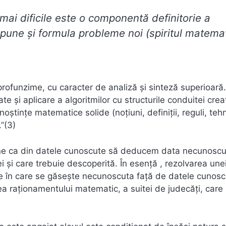
ai dificile este o componentă definitorie a
pune şi formula probleme noi (spiritul matemat
profunzime, cu caracter de analiză şi sinteză superioară
te şi aplicare a algoritmilor cu structurile conduitei crea
noştinţe matematice solide (noţiuni, definiţii, reguli, teh
”(3)
e ca din datele cunoscute să deducem data necunoscu
ei şi care trebuie descoperită. În esenţă , rezolvarea une
se în care se găseşte necunoscuta faţă de datele cunosc
ea raţionamentului matematic, a suitei de judecăţi, care