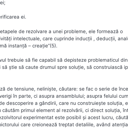
ei;
rificarea ei.
e etapele de rezolvare a unei probleme, ele formează o
ităţi intelectuale, care cuprinde inducţii , deducţii, anal
imă instanţă – creaţie”(5).
ul trebuie să fie capabil să depisteze problematicul din
să ştie să caute drumul spre soluţie, să construiască i
ză de tensiune, nelinişte, căutare: se fac o serie de înce
erigi în parte, ci asupra ansamblului; asupra felului cu
 de descoperire a gândirii, care nu construieşte soluţia, 
căutăm primul element al rezolvării, ci direct soluţia, în
ezolvitorul experimentat este posibil şi acest lucru, cău
ictorului care creionează treptat detaliile, având atenţ