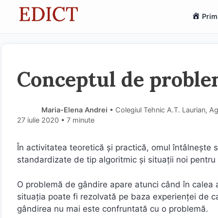
Sari
Prim
la
conținut
Conceptul de probl
Maria-Elena Andrei
• Colegiul Tehnic A.T. Laurian, Ag
27 iulie 2020
• 7 minute
În activitatea teoretică şi practică, omul întâlneşte 
standardizate de tip algoritmic şi situaţii noi pentr
O problemă de gândire apare atunci când în calea ac
situaţia poate fi rezolvată pe baza experienţei de c
gândirea nu mai este confruntată cu o problemă.