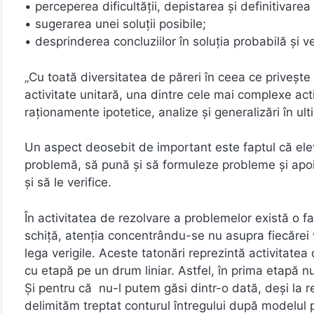
• perceperea dificultăţii, depistarea şi definitivarea 
• sugerarea unei soluţii posibile;
• desprinderea concluziilor în soluţia probabilă şi ve
„Cu toată diversitatea de păreri în ceea ce priveşt
activitate unitară, una dintre cele mai complexe activ
raţionamente ipotetice, analize şi generalizări în ult
Un aspect deosebit de important este faptul că elev
problemă, să pună şi să formuleze probleme şi apoi 
şi să le verifice.
În activitatea de rezolvare a problemelor există o fa
schiţă, atenţia concentrându-se nu asupra fiecărei v
lega verigile. Aceste tatonări reprezintă activitatea
cu etapă pe un drum liniar. Astfel, în prima etapă nu 
Şi pentru că nu-l putem găsi dintr-o dată, deşi la r
delimităm treptat conturul întregului după modelul p