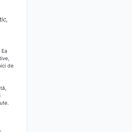
ic,
. Ea
tive,
nici de
tă,
i
ute.