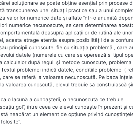
cărei soluţionare se poate obţine esenţial prin procese 
tă transpunerea unei situaţii practice sau a unui comple
e baza valorilor numerice date şi aflate într-o anumită dep
valori numerice necunoscute, se cere determinarea acest
 comportamentală deasupra aplicaţiilor de rutină ale unor
fel, acesta atrage atenţia asupra posibilităţii de a confu
 sau principii cunoscute, fie cu situaţia problemă , care a
levului datele (numerele cu care se operează şi tipul oper
ea calculelor după reguli şi metode cunoscute, problema
Textul problemei indică datele, condiţiile problemei ( rel
, care se referă la valoarea necunoscută. Pe baza înţele
e la valoarea cunoscută, elevul trebuie să construiască şi
ă ca o lacună a cunoaşterii, o necunoscută ce trebuie
aţiu gol”, între ceea ce elevul cunoaşte în prezent şi c
istă neapărat un element de opţiune privind cunoştinţel
folosite”.