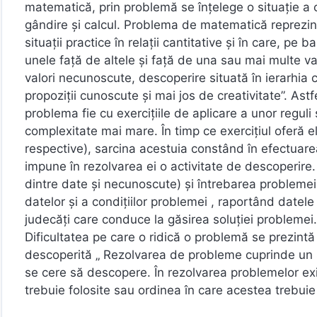
matematică, prin problemă se înţelege o situaţie a 
gândire şi calcul. Problema de matematică reprezin
situaţii practice în relaţii cantitative şi în care, p
unele faţă de altele şi faţă de una sau mai multe 
valori necunoscute, descoperire situată în ierarhia
propoziţii cunoscute şi mai jos de creativitate”. Ast
problema fie cu exerciţiile de aplicare a unor reguli
complexitate mai mare. În timp ce exerciţiul oferă e
respective), sarcina acestuia constând în efectuar
impune în rezolvarea ei o activitate de descoperire. 
dintre date şi necunoscute) şi întrebarea problemei
datelor şi a condiţiilor problemei , raportând datel
judecăţi care conduce la găsirea soluţiei problemei.
Dificultatea pe care o ridică o problemă se prezint
descoperită „ Rezolvarea de probleme cuprinde un sp
se cere să descopere. În rezolvarea problemelor ex
trebuie folosite sau ordinea în care acestea trebuie 