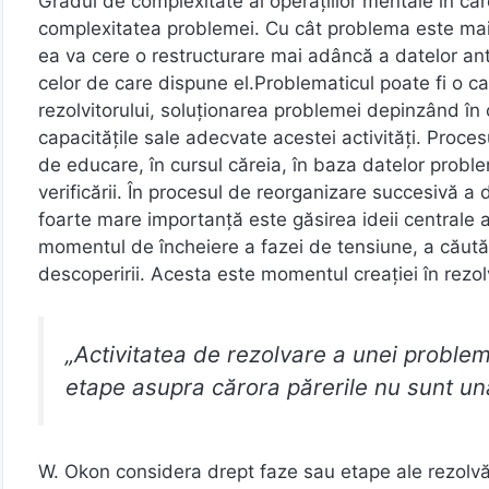
Gradul de complexitate al operaţiilor mentale în car
complexitatea problemei. Cu cât problema este mai 
ea va cere o restructurare mai adâncă a datelor ante
celor de care dispune el.Problematicul poate fi o ca
rezolvitorului, soluţionarea problemei depinzând î
capacităţile sale adecvate acestei activităţi. Proce
de educare, în cursul căreia, în baza datelor probl
verificării. În procesul de reorganizare succesivă a 
foarte mare importanţă este găsirea ideii centrale a 
momentul de încheiere a fazei de tensiune, a căut
descoperirii. Acesta este momentul creaţiei în rezo
„Activitatea de rezolvare a unei proble
etape asupra cărora părerile nu sunt un
W. Okon considera drept faze sau etape ale rezolvă