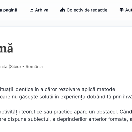
a pagină
Arhiva
Colectiv de redacție
Aut
emă
nita (Sibiu) • România
situaţii identice în a căror rezolvare aplică metode
u care nu găseşte soluţii în experienţa dobândită prin înv
tivităţii teoretice sau practice apare un obstacol. Cân
are dispune subiectul, a deprinderilor anterior formate, 