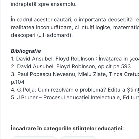
îndreptată spre ansamblu.
În cadrul acestor căutări, o importanţă deosebită rev
realitatea înconjurătoare, ci intuiţi logice, matemati
descoperi (J.Hadomard).
Bibliografie
1. David Ansubel, Floyd RobInson : Învăţarea in şco
2. David Ausubel, Floyd RobInson, op.cit.pe 593.
3. Paul Popescu Neveanu, Mielu Zlate, TInca Cretu: P
p.104
4. G.Polja: Cum rezolvăm o problemă? Editura Ştiinţ
5. J.Bruner – Procesul educaţiei Intelectuale, Editura
Încadrare în categoriile științelor educației: