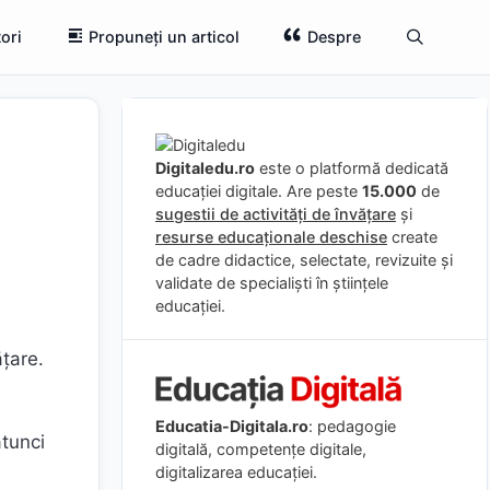
ori
Propuneți un articol
Despre
Digitaledu.ro
este o platformă dedicată
educației digitale. Are peste
15.000
de
sugestii de activități de învățare
și
resurse educaționale deschise
create
de cadre didactice, selectate, revizuite și
validate de specialiști în științele
educației.
ăţare.
d
Educatia-Digitala.ro
: pedagogie
atunci
digitală, competențe digitale,
digitalizarea educației.