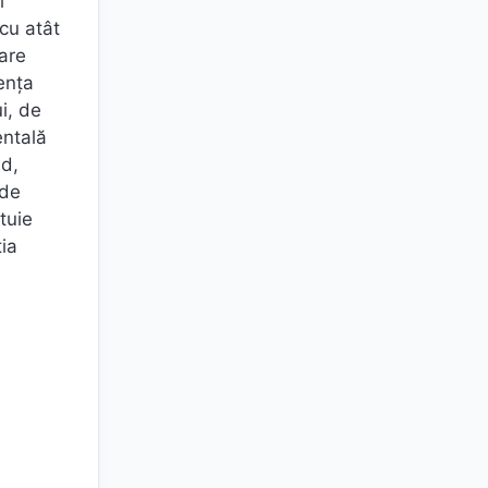
i
cu atât
oare
enţa
i, de
entală
nd,
 de
tuie
ia