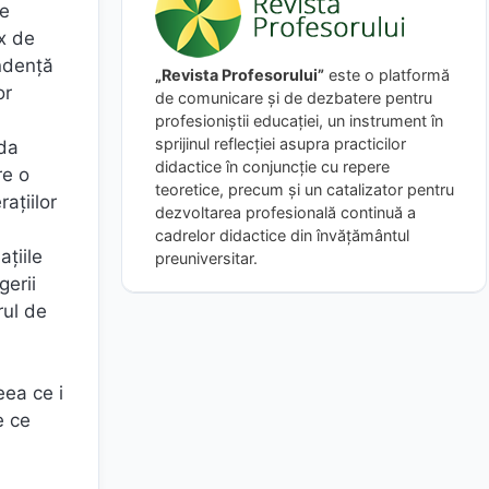
de
x de
endenţă
„Revista Profesorului”
este o platformă
or
de comunicare și de dezbatere pentru
profesioniștii educației, un instrument în
sprijinul reflecției asupra practicilor
nda
didactice în conjuncție cu repere
re o
teoretice, precum și un catalizator pentru
aţiilor
dezvoltarea profesională continuă a
cadrelor didactice din învățământul
aţiile
preuniversitar.
gerii
rul de
eea ce i
e ce