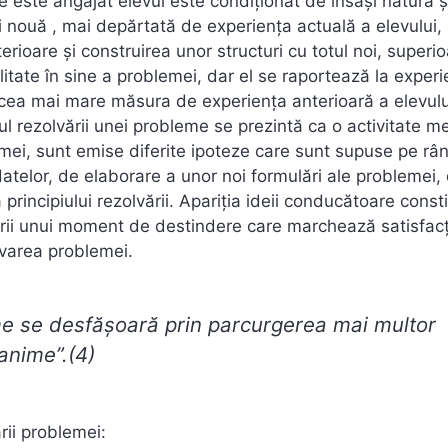
e este angajat elevul este condiţionat de însăşi natura ş
nouă , mai depărtată de experienţa actuală a elevului, 
rioare şi construirea unor structuri cu totul noi, superi
litate în sine a problemei, dar el se raportează la experi
n cea mai mare măsura de experienţa anterioară a elevulu
sul rezolvării unei probleme se prezintă ca o activitate m
emei, sunt emise diferite ipoteze care sunt supuse pe râ
datelor, de elaborare a unor noi formulări ale problemei,
principiului rezolvării. Apariţia ideii conducătoare consti
ării unui moment de destindere care marchează satisfacţ
lvarea problemei.
me se desfăşoară prin parcurgerea mai multor
anime”.(4)
rii problemei: