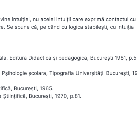
ine intuiţiei, nu acelei intuiţii care exprimă contactul cu
ce. Se spune că, pe când cu logica stabileşti, cu intuiţia
ala, Editura Didactica şi pedagogica, Bucureşti 1981, p.
şihologie şcolara, Tipografia Univerşităţii Bucureşti, 1
ifică, Bucureşti, 1965.
 Ştiinţifică, Bucureşti, 1970, p.81.