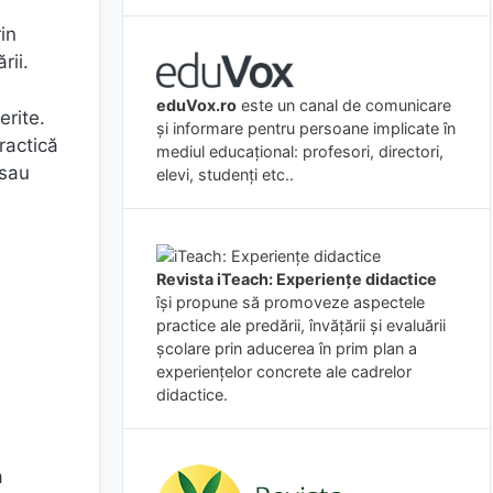
in
rii.
eduVox.ro
este un canal de comunicare
erite.
și informare pentru persoane implicate în
ractică
mediul educațional: profesori, directori,
 sau
elevi, studenți etc..
Revista iTeach: Experienţe didactice
îşi propune să promoveze aspectele
practice ale predării, învăţării şi evaluării
şcolare prin aducerea în prim plan a
experienţelor concrete ale cadrelor
didactice.
a