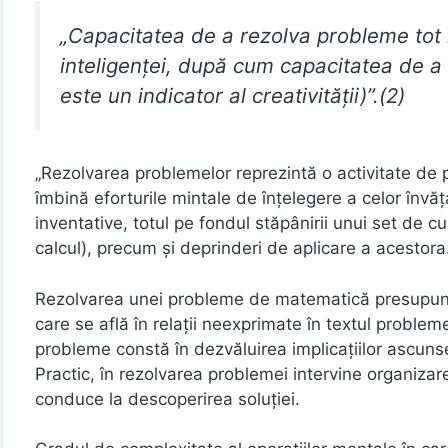
„Capacitatea de a rezolva probleme tot m
inteligenţei, după cum capacitatea de a 
este un indicator al creativităţii)”.(2)
„Rezolvarea problemelor reprezintă o activitate de 
îmbină eforturile mintale de înţelegere a celor învăţa
inventative, totul pe fondul stăpânirii unui set de cu
calcul), precum şi deprinderi de aplicare a acestora.
Rezolvarea unei probleme de matematică presupun
care se află în relaţii neexprimate în textul problem
probleme constă în dezvăluirea implicaţiilor ascun
Practic, în rezolvarea problemei intervine organizar
conduce la descoperirea soluţiei.