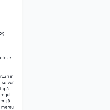
ogii,
poteze
rcări în
m se vor
etapă
tregul.
tăm să
ia mereu