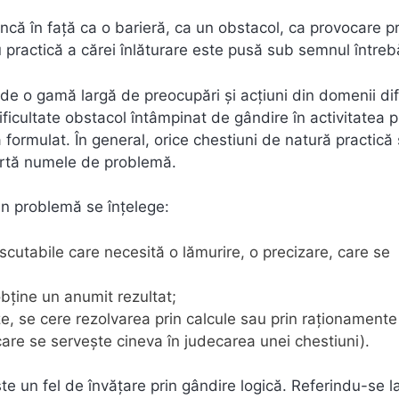
ncă în faţă ca o barieră, ca un obstacol, ca provocare pr
 practică a cărei înlăturare este pusă sub semnul întrebă
de o gamă largă de preocupări şi acţiuni din domenii dif
ificultate obstacol întâmpinat de gândire în activitatea p
formulat. În general, orice chestiuni de natură practică
oartă numele de problemă.
rin problemă se înţelege:
scutabile care necesită o lămurire, o precizare, care se
obţine un anumit rezultat;
ze, se cere rezolvarea prin calcule sau prin raţionamente
are se serveşte cineva în judecarea unei chestiuni).
 un fel de învăţare prin gândire logică. Referindu-se l