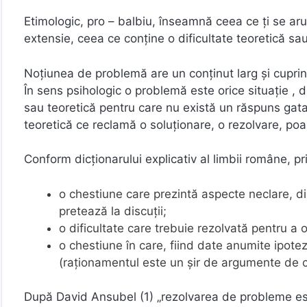
Etimologic, pro – balbiu, înseamnă ceea ce ţi se aru
extensie, ceea ce conţine o dificultate teoretică sau
Noţiunea de problemă are un conţinut larg şi cuprin
În sens psihologic o problemă este orice situaţie , d
sau teoretică pentru care nu există un răspuns gata 
teoretică ce reclamă o soluţionare, o rezolvare, p
Conform dicţionarului explicativ al limbii române, p
o chestiune care prezintă aspecte neclare, di
pretează la discuţii;
o dificultate care trebuie rezolvată pentru a 
o chestiune în care, fiind date anumite ipote
(raţionamentul este un şir de argumente de c
După David Ansubel (1) „rezolvarea de probleme este