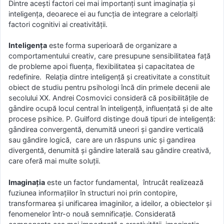
Dintre aceşti factori cei mai importanţi sunt imaginaţia şi
inteligenţa, deoarece ei au funcţia de integrare a celorlalţi
factori cognitivi ai creativităţii.
Inteligenţa
este forma superioară de organizare a
comportamentului creativ, care presupune sensibilitatea faţă
de probleme apoi fluenţa, flexibilitatea şi capacitatea de
redefinire. Relația dintre inteligențӑ și creativitate a constituit
obiect de studiu pentru psihologi încӑ din primele decenii ale
secolului XX. Andrei Cosmovici considerӑ cӑ posibilitӑțile de
gȃndire ocupӑ locul central în inteligențӑ, influențatӑ și de alte
procese psihice. P. Guilford distinge douӑ tipuri de inteligențӑ:
gȃndirea convergentӑ, denumitӑ uneori și gandire verticalӑ
sau gȃndire logicӑ, care are un rӑspuns unic și gandirea
divergentӑ, denumitӑ și gȃndire lateralӑ sau gȃndire creativӑ,
care oferӑ mai multe soluții.
Imaginaţia
este un factor fundamental, întrucât realizează
fuziunea informaţiilor în structuri noi prin contopire,
transformarea şi unificarea imaginilor, a ideilor, a obiectelor şi
fenomenelor într-o nouă semnificaţie. Consideratӑ