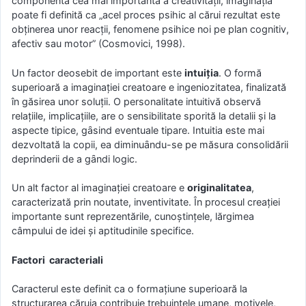
componenta cea mai importantӑ a creativitӑții, imaginația
poate fi definitӑ ca „acel proces psihic al cӑrui rezultat este
obținerea unor reacții, fenomene psihice noi pe plan cognitiv,
afectiv sau motor” (Cosmovici, 1998).
Un factor deosebit de important este
intuiţia
. O formӑ
superioară a imaginaţiei creatoare e ingeniozitatea, finalizată
în găsirea unor soluţii. O personalitate intuitivӑ observӑ
relațiile, implicațiile, are o sensibilitate sporitӑ la detalii și la
aspecte tipice, gȃsind eventuale tipare. Intuitia este mai
dezvoltatӑ la copii, ea diminuȃndu-se pe mӑsura consolidӑrii
deprinderii de a gȃndi logic.
Un alt factor al imaginaţiei creatoare e
originalitatea
,
caracterizată prin noutate, inventivitate. În procesul creaţiei
importante sunt reprezentările, cunoştinţele, lărgimea
câmpului de idei şi aptitudinile specifice.
Factori caracteriali
Caracterul este definit ca o formațiune superioarӑ la
structurarea cӑruia contribuie trebuințele umane, motivele,