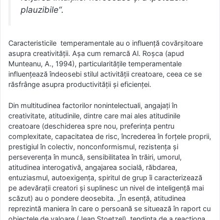
plauzibile“.
Caracteristicile temperamentale au o influență covărșitoare
asupra creativității. Așa cum remarcă Al. Roșca (apud
Munteanu, A., 1994), particularitățile temperamentale
influențează îndeosebi stilul activității creatoare, ceea ce se
răsfrânge asupra productivității și eficienței.
Din multitudinea factorilor nonintelectuali, angajați în
creativitate, atitudinile, dintre care mai ales atitudinile
creatoare (deschiderea spre nou, preferința pentru
complexitate, capacitatea de risc, încrederea în forțele proprii,
prestigiul în colectiv, nonconformismul, rezistența și
perseverența în muncă, sensibilitatea în trăiri, umorul,
atitudinea interogativă, angajarea socială, răbdarea,
entuziasmul, autoexigenţa, spiritul de grup îi caracterizează
pe adevărații creatori și suplinesc un nivel de inteligență mai
scăzut) au o pondere deosebita. „În esență, atitudinea
reprezintă maniera în care o persoană se situează în raport cu
obiectele de valoare (Jean Stoetzel), tendința de a reacționa