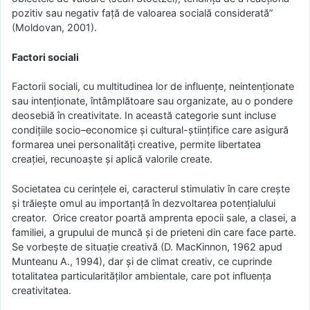
pozitiv sau negativ față de valoarea socială considerată”
(Moldovan, 2001).
Factori sociali
Factorii sociali, cu multitudinea lor de influențe, neintenționate
sau intenționate, întâmplătoare sau organizate, au o pondere
deosebiă în creativitate. In această categorie sunt incluse
condițiile socio–economice şi cultural-ştiinţifice care asigură
formarea unei personalităţi creative, permite libertatea
creaţiei, recunoaşte şi aplică valorile create.
Societatea cu cerințele ei, caracterul stimulativ în care crește
și trăiește omul au importanță în dezvoltarea potențialului
creator. Orice creator poartă amprenta epocii sale, a clasei, a
familiei, a grupului de muncă și de prieteni din care face parte.
Se vorbește de situație creativă (D. MacKinnon, 1962 apud
Munteanu A., 1994), dar și de climat creativ, ce cuprinde
totalitatea particularităților ambientale, care pot influența
creativitatea.