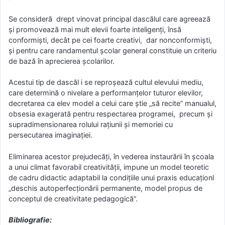
Se consideră drept vinovat principal dascălul care agreează
și promovează mai mult elevii foarte inteligenți, însă
conformiști, decât pe cei foarte creativi, dar nonconformiști,
și pentru care randamentul școlar general constituie un criteriu
de bază în aprecierea școlarilor.
Acestui tip de dascăl i se reproșează cultul elevului mediu,
care determină o nivelare a performanțelor tuturor elevilor,
decretarea ca elev model a celui care știe „să recite” manualul,
obsesia exagerată pentru respectarea programei, precum și
supradimensionarea rolului rațiunii și memoriei cu
persecutarea imaginației.
Eliminarea acestor prejudecăți, în vederea instaurării în școala
a unui climat favorabil creativității, impune un model teoretic
de cadru didactic adaptabil la condițiile unui praxis educaționl
„deschis autoperfecționării permanente, model propus de
conceptul de creativitate pedagogică”.
Bibliografie: