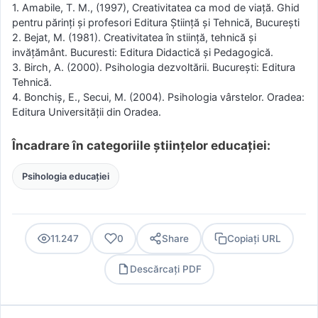
1. Amabile, T. M., (1997), Creativitatea ca mod de viaţă. Ghid
pentru părinţi şi profesori Editura Ştiinţă şi Tehnică, Bucureşti
2. Bejat, M. (1981). Creativitatea în stiinţă, tehnică şi
invăţământ. Bucuresti: Editura Didactică şi Pedagogică.
3. Birch, A. (2000). Psihologia dezvoltării. Bucureşti: Editura
Tehnică.
4. Bonchiş, E., Secui, M. (2004). Psihologia vârstelor. Oradea:
Editura Universităţii din Oradea.
Încadrare în categoriile științelor educației:
Psihologia educației
11.247
0
Share
Copiați URL
Descărcați PDF
PDF