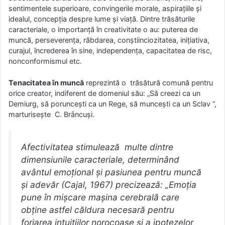
sentimentele superioare, convingerile morale, aspirațiile și
idealul, concepția despre lume și viațӑ. Dintre trӑsӑturile
caracteriale, o importanțӑ în creativitate o au: puterea de
muncӑ, perseverența, rӑbdarea, conștiinciozitatea, inițiativa,
curajul, încrederea în sine, independența, capacitatea de risc,
nonconformismul etc.
Tenacitatea în muncӑ
reprezintӑ o trӑsӑturӑ comunӑ pentru
orice creator, indiferent de domeniul sӑu: „Sӑ creezi ca un
Demiurg, sӑ poruncești ca un Rege, sӑ muncești ca un Sclav “,
marturisește C. Brȃncuși.
Afectivitatea stimulează multe dintre
dimensiunile caracteriale, determinând
avântul emoțional și pasiunea pentru muncă
și adevăr (Cajal, 1967) precizează: „Emoția
pune în mișcare mașina cerebrală care
obține astfel căldura necesară pentru
forjarea intuițiilor norocoase și a ipotezelor