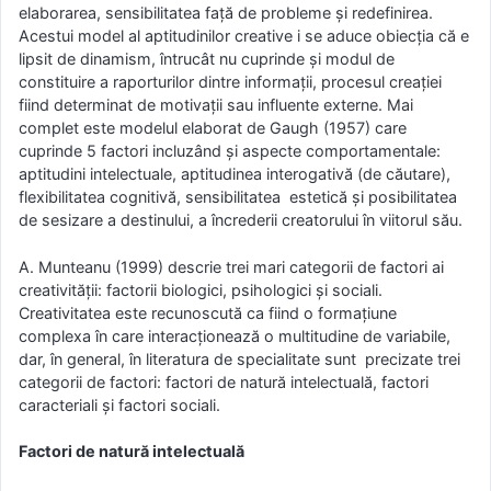
elaborarea, sensibilitatea faţӑ de probleme şi redefinirea.
Acestui model al aptitudinilor creative i se aduce obiecţia că e
lipsit de dinamism, întrucât nu cuprinde şi modul de
constituire a raporturilor dintre informaţii, procesul creaţiei
fiind determinat de motivaţii sau influente externe. Mai
complet este modelul elaborat de Gaugh (1957) care
cuprinde 5 factori incluzând şi aspecte comportamentale:
aptitudini intelectuale, aptitudinea interogativă (de căutare),
flexibilitatea cognitivă, sensibilitatea estetică şi posibilitatea
de sesizare a destinului, a încrederii creatorului în viitorul său.
A. Munteanu (1999) descrie trei mari categorii de factori ai
creativitӑții: factorii biologici, psihologici și sociali.
Creativitatea este recunoscutӑ ca fiind o formațiune
complexa în care interacționeazӑ o multitudine de variabile,
dar, în general, în literatura de specialitate sunt precizate trei
categorii de factori: factori de naturӑ intelectualӑ, factori
caracteriali și factori sociali.
Factori de naturӑ intelectualӑ