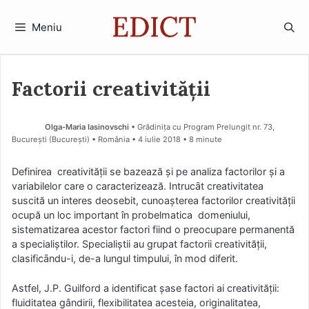
Sari
la
Meniu
conținut
Factorii creativităţii
Olga-Maria Iasinovschi
• Grădinița cu Program Prelungit nr. 73,
București (Bucureşti) • România
4 iulie 2018
• 8 minute
Definirea creativitӑții se bazeazӑ și pe analiza factorilor și a
variabilelor care o caracterizeazӑ. Intrucȃt creativitatea
suscitӑ un interes deosebit, cunoașterea factorilor creativitӑții
ocupӑ un loc important în probelmatica domeniului,
sistematizarea acestor factori fiind o preocupare permanentӑ
a specialiștilor. Specialiștii au grupat factorii creativitӑții,
clasificȃndu-i, de-a lungul timpului, în mod diferit.
Astfel, J.P. Guilford a identificat şase factori ai creativităţii:
fluiditatea gândirii, flexibilitatea acesteia, originalitatea,