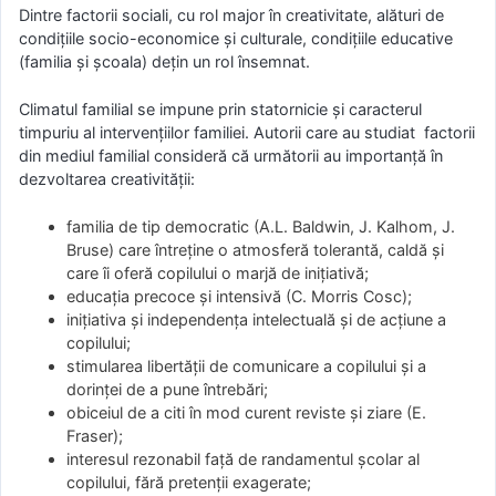
Dintre factorii sociali, cu rol major în creativitate, alături de
condițiile socio-economice și culturale, condițiile educative
(familia și școala) dețin un rol însemnat.
Climatul familial se impune prin statornicie și caracterul
timpuriu al intervențiilor familiei. Autorii care au studiat factorii
din mediul familial consideră că următorii au importanță în
dezvoltarea creativității:
familia de tip democratic (A.L. Baldwin, J. Kalhom, J.
Bruse) care întreține o atmosferă tolerantă, caldă și
care îi oferă copilului o marjă de inițiativă;
educația precoce și intensivă (C. Morris Cosc);
inițiativa și independența intelectuală și de acțiune a
copilului;
stimularea libertății de comunicare a copilului și a
dorinței de a pune întrebări;
obiceiul de a citi în mod curent reviste și ziare (E.
Fraser);
interesul rezonabil față de randamentul școlar al
copilului, fără pretenții exagerate;