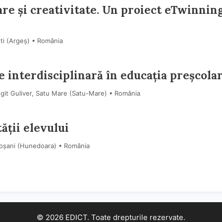
e și creativitate. Un proiect eTwinning
ști (Argeş) • România
e interdisciplinară în educația preșcola
git Guliver, Satu Mare (Satu-Mare) • România
ății elevului
troșani (Hunedoara) • România
© 2026 EDICT. Toate drepturile rezervate.