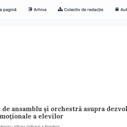
a pagină
Arhiva
Colectiv de redacție
Aut
 de ansamblu și orchestră asupra dezvol
emoționale a elevilor
Râmnicu Vâlcea (Vâlcea) • România