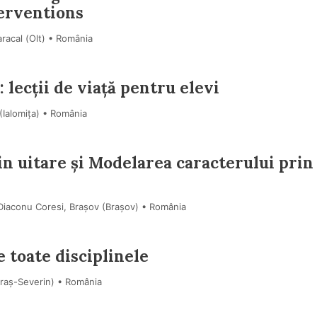
erventions
racal (Olt) • România
lecții de viață pentru elevi
 (Ialomiţa) • România
din uitare și Modelarea caracterului prin
Diaconu Coresi, Brașov (Braşov) • România
e toate disciplinele
araş-Severin) • România