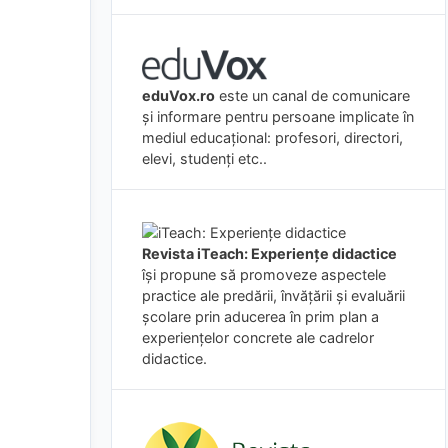
eduVox.ro
este un canal de comunicare
și informare pentru persoane implicate în
mediul educațional: profesori, directori,
elevi, studenți etc..
Revista iTeach: Experienţe didactice
îşi propune să promoveze aspectele
practice ale predării, învăţării şi evaluării
şcolare prin aducerea în prim plan a
experienţelor concrete ale cadrelor
didactice.