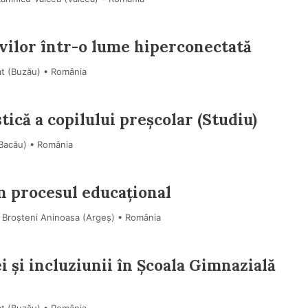
evilor într-o lume hiperconectată
at (Buzău) • România
tică a copilului preșcolar (Studiu)
(Bacău) • România
în procesul educațional
 Broșteni Aninoasa (Argeş) • România
 și incluziunii în Școala Gimnazială