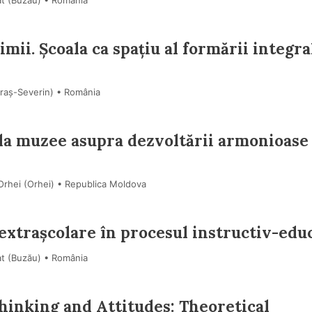
at (Buzău) • România
nimii. Școala ca spațiu al formării integra
araş-Severin) • România
r la muzee asupra dezvoltării armonioase
 Orhei (Orhei) • Republica Moldova
 extrașcolare în procesul instructiv-edu
at (Buzău) • România
hinking and Attitudes: Theoretical