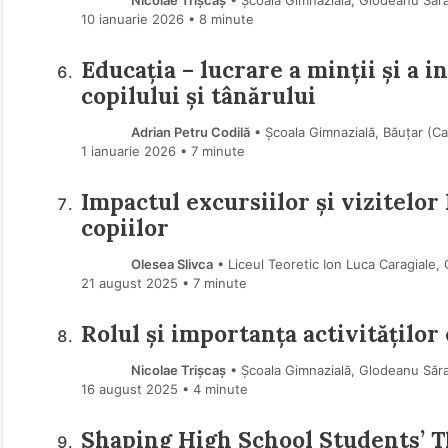
Nicolae Trișcaș
• Școala Gimnazială, Glodeanu Săr
10 ianuarie 2026
• 8 minute
Educația – lucrare a minții și a i
copilului și tânărului
Adrian Petru Codilă
• Școala Gimnazială, Băuțar (C
1 ianuarie 2026
• 7 minute
Impactul excursiilor și vizitelo
copiilor
Olesea Slivca
• Liceul Teoretic Ion Luca Caragiale,
21 august 2025
• 7 minute
Rolul și importanța activităților
Nicolae Trișcaș
• Școala Gimnazială, Glodeanu Săr
16 august 2025
• 4 minute
Shaping High School Students’ T