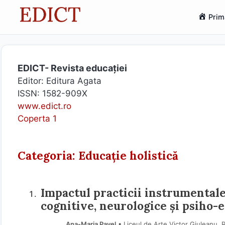
Sari
Prim
la
conținut
EDICT- Revista educației
Editor: Editura Agata
ISSN: 1582-909X
www.edict.ro
Coperta 1
Categoria: Educație holistică
Impactul practicii instrumentale
cognitive, neurologice și psiho-
Ana-Maria Pavel
• Liceul de Arte Victor Giuleanu, 