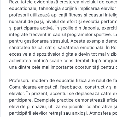
Rezultatele evidențiază creșterea nivelului de conce
educaționale, tehnologia sprijină implicarea elevilor 
profesorii utilizează aplicații fitness și ceasuri int
numărul de pași, nivelul de efort și evoluția perfo
și participarea activă. În școlile din Japonia, exerciț
integrate frecvent în cadrul programelor sportive. Le
pentru gestionarea stresului. Aceste exemple demon
sănătatea fizică, cât și sănătatea emoțională. În Rom
excesive a dispozitivelor digitale devin tot mai vizib
activitatea motrică scade considerabil după programu
una dintre cele mai importante oportunități pentru d
Profesorul modern de educație fizică are rolul de facil
Comunicarea empatică, feedbackul constructiv și acti
elevilor. În prezent, accentul se deplasează către e
participare. Exemplele practice demonstrează eficien
elevi de gimnaziu, utilizarea jocurilor colaborative 
participării elevilor retrași sau anxioși. Atmosfera p