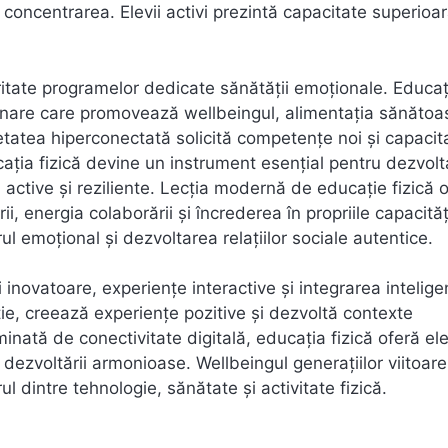
 concentrarea. Elevii activi prezintă capacitate superioa
ritate programelor dedicate sănătății emoționale. Educaț
plinare care promovează wellbeingul, alimentația sănătoa
cietatea hiperconectată solicită competențe noi și capacit
ația fizică devine un instrument esențial pentru dezvol
i active și reziliente. Lecția modernă de educație fizică 
, energia colaborării și încrederea în propriile capacităț
ul emoțional și dezvoltarea relațiilor sociale autentice.
i inovatoare, experiențe interactive și integrarea intelige
ie, creează experiențe pozitive și dezvoltă contexte
nată de conectivitate digitală, educația fizică oferă ele
 al dezvoltării armonioase. Wellbeingul generațiilor viitoare
 dintre tehnologie, sănătate și activitate fizică.