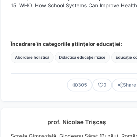
15. WHO. How School Systems Can Improve Health
Încadrare în categoriile științelor educației:
Abordare holistică
Didactica educației fizice
Educație c
305
0
Share
prof. Nicolae Trișcaș
Școala Gimnazială, Glodeanu Sărat (Buzău), Româ