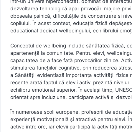
într-un univers hiperconectat, dominat de interacțiu
dezvoltarea tehnologică apar provocări majore privi
oboseala psihică, dificultățile de concentrare și nivel
copilului. În acest context, educația fizică depășește
educațional dedicat wellbeingului, echilibrului emoț
Conceptul de wellbeing include sănătatea fizică, echi
apartenență la comunitate. Pentru elevi, wellbeingu
capacitatea de a face față provocărilor zilnice. Acti
stimularea funcțiilor cognitive, prin reducerea stresu
a Sănătății evidențiază importanța activității fizice 
recente arată faptul că elevii activi prezintă nivelur
echilibru emoțional superior. În același timp, UNE
orientat spre incluziune, participare activă și dezvol
În numeroase școli europene, profesorii de educație 
experiență motivațională și atractivă pentru elevi. Î
active între ore, iar elevii participă la activități mot