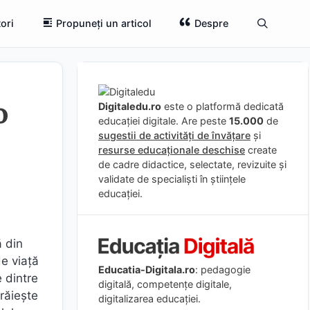
ori
Propuneți un articol
Despre
o
Digitaledu.ro
este o platformă dedicată
educației digitale. Are peste
15.000
de
sugestii de activități de învățare
și
resurse educaționale deschise
create
de cadre didactice, selectate, revizuite și
validate de specialiști în științele
educației.
 din
de viață
Educatia-Digitala.ro
: pedagogie
e dintre
digitală, competențe digitale,
trăiește
digitalizarea educației.