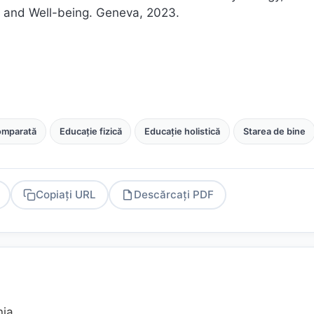
 and Well-being. Geneva, 2023.
omparată
Educație fizică
Educație holistică
Starea de bine
Copiați URL
Descărcați PDF
PDF
nia