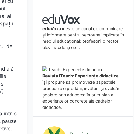
lel cu
ul,
ral al
 spațiu
eduVox.ro
este un canal de comunicare
și informare pentru persoane implicate în
mediul educațional: profesori, directori,
tul de
elevi, studenți etc..
ondială
ile
Revista iTeach: Experienţe didactice
îşi propune să promoveze aspectele
 și
practice ale predării, învăţării şi evaluării
”,
şcolare prin aducerea în prim plan a
experienţelor concrete ale cadrelor
didactice.
a într-o
uc pauze
ctive.