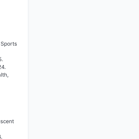
 Sports
5.
24.
lth,
escent
6.