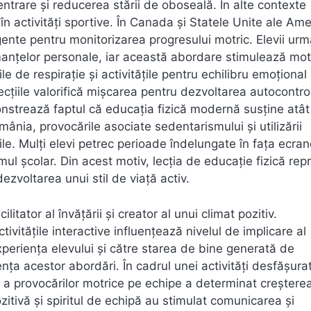
ntrare și reducerea stării de oboseală. În alte contexte
în activități sportive. În Canada și Statele Unite ale Amer
eligente pentru monitorizarea progresului motric. Elevii ur
rmanțelor personale, iar această abordare stimulează mot
iile de respirație și activitățile pentru echilibru emoțional
cțiile valorifică mișcarea pentru dezvoltarea autocontrol
strează faptul că educația fizică modernă susține atât
ânia, provocările asociate sedentarismului și utilizării
ile. Mulți elevi petrec perioade îndelungate în fața ecrane
l școlar. Din acest motiv, lecția de educație fizică rep
ezvoltarea unui stil de viață activ.
itator al învățării și creator al unui climat pozitiv.
vitățile interactive influențează nivelul de implicare al
xperiența elevului și către starea de bine generată de
ța acestor abordări. În cadrul unei activități desfășura
și a provocărilor motrice pe echipe a determinat creștere
ozitivă și spiritul de echipă au stimulat comunicarea și