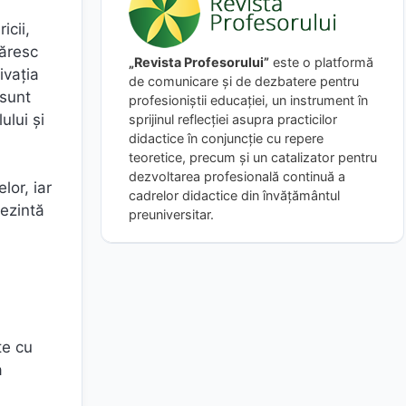
icii,
măresc
„Revista Profesorului”
este o platformă
ivația
de comunicare și de dezbatere pentru
 sunt
profesioniștii educației, un instrument în
ului și
sprijinul reflecției asupra practicilor
didactice în conjuncție cu repere
teoretice, precum și un catalizator pentru
dezvoltarea profesională continuă a
lor, iar
cadrelor didactice din învățământul
rezintă
preuniversitar.
te cu
a