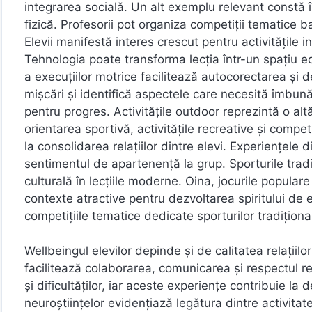
integrarea socială. Un alt exemplu relevant constă î
fizică. Profesorii pot organiza competiții tematice b
Elevii manifestă interes crescut pentru activitățile i
Tehnologia poate transforma lecția într-un spațiu e
a execuțiilor motrice facilitează autocorectarea și d
mișcări și identifică aspectele care necesită îmbun
pentru progres. Activitățile outdoor reprezintă o alt
orientarea sportivă, activitățile recreative și compet
la consolidarea relațiilor dintre elevi. Experiențele 
sentimentul de apartenență la grup. Sporturile tradi
culturală în lecțiile moderne. Oina, jocurile populare
contexte atractive pentru dezvoltarea spiritului de 
competițiile tematice dedicate sporturilor tradițion
Wellbeingul elevilor depinde și de calitatea relațiilo
facilitează colaborarea, comunicarea și respectul re
și dificultăților, iar aceste experiențe contribuie la
neuroștiințelor evidențiază legătura dintre activita