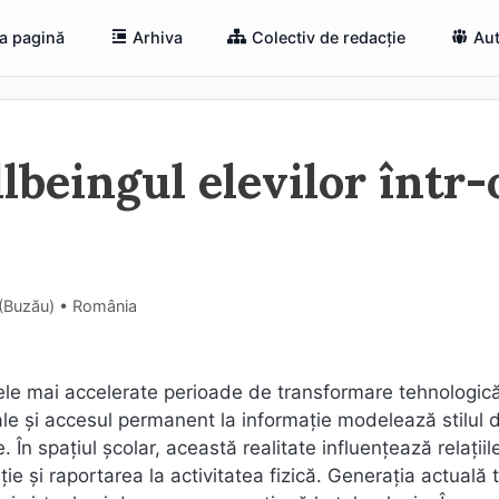
a pagină
Arhiva
Colectiv de redacție
Aut
llbeingul elevilor într-
 (Buzău) • România
le mai accelerate perioade de transformare tehnologică
ciale și accesul permanent la informație modelează stilul 
. În spațiul școlar, această realitate influențează relațiil
ie și raportarea la activitatea fizică. Generația actuală 