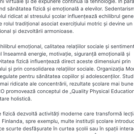
ni virtuale și de expunere continuă la tehnologie. În para
nd sănătatea fizică și emoțională a elevilor. Sedentarism
ul ridicat al stresului școlar influențează echilibrul gene
 rolul tradițional asociat exercițiului motric și devine un
ional și dezvoltării armonioase.
librul emoțional, calitatea relațiilor sociale și sentimen
l înseamnă energie, motivație, siguranță emoțională și
vitatea fizică influențează direct aceste dimensiuni prin
lui și prin consolidarea relațiilor sociale. Organizația M
regulate pentru sănătatea copiilor și adolescenților. Studi
i mai ridicate ale concentrării, rezultate școlare mai bune
SCO promovează conceptul de „Quality Physical Education
tare holistică.
fizică dezvoltă activități moderne care transformă lecți
n Finlanda, spre exemplu, multe instituții școlare introd
rice scurte desfășurate în curtea școlii sau în spații intera