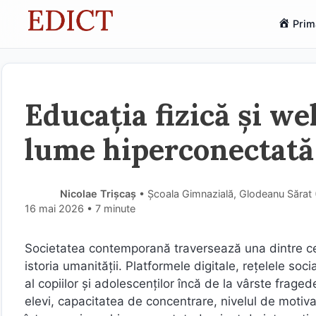
Sari
Prim
la
conținut
Educația fizică și we
lume hiperconectată
Nicolae Trișcaș
• Școala Gimnazială, Glodeanu Sărat
16 mai 2026
• 7 minute
Societatea contemporană traversează una dintre ce
istoria umanității. Platformele digitale, rețelele so
al copiilor și adolescenților încă de la vârste fragede
elevi, capacitatea de concentrare, nivelul de motivaț