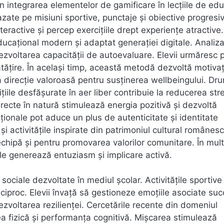
n integrarea elementelor de gamificare în lecțiile de edu
azate pe misiuni sportive, punctaje și obiective progresi
nteractive și percep exercițiile drept experiențe atractive.
ducațional modern și adaptat generației digitale. Analiz
ezvoltarea capacității de autoevaluare. Elevii urmăresc p
ătățire. În același timp, această metodă dezvoltă motivaț
ă direcție valoroasă pentru susținerea wellbeingului. Dru
ițiile desfășurate în aer liber contribuie la reducerea stre
directe în natură stimulează energia pozitivă și dezvoltă
ționale pot aduce un plus de autenticitate și identitate
 și activitățile inspirate din patrimoniul cultural românes
echipă și pentru promovarea valorilor comunitare. În mult
ale generează entuziasm și implicare activă.
r sociale dezvoltate în mediul școlar. Activitățile sportive
ciproc. Elevii învață să gestioneze emoțiile asociate suc
 dezvoltarea rezilienței. Cercetările recente din domeniul
tea fizică și performanța cognitivă. Mișcarea stimulează