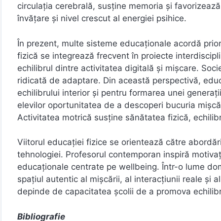
circulația cerebrală, susține memoria și favorizează
învățare și nivel crescut al energiei psihice.
În prezent, multe sisteme educaționale acordă prio
fizică se integrează frecvent în proiecte interdisci
echilibrul dintre activitatea digitală și mișcare. So
ridicată de adaptare. Din această perspectivă, educ
echilibrului interior și pentru formarea unei generați
elevilor oportunitatea de a descoperi bucuria mișcării
Activitatea motrică susține sănătatea fizică, echilibr
Viitorul educației fizice se orientează către abordăr
tehnologiei. Profesorul contemporan inspiră motivaț
educaționale centrate pe wellbeing. Într-o lume domi
spațiul autentic al mișcării, al interacțiunii reale și
depinde de capacitatea școlii de a promova echilibrul
Bibliografie