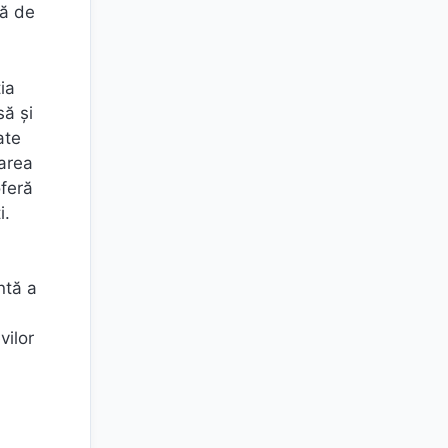
ră de
ia
să și
ate
tarea
oferă
i.
ntă a
vilor