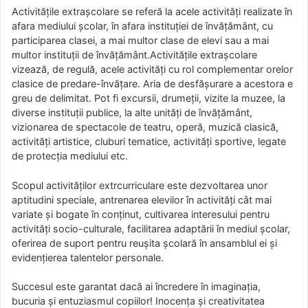
Activitățile extrașcolare se referă la acele activități realizate în
afara mediului școlar, în afara instituției de învățământ, cu
participarea clasei, a mai multor clase de elevi sau a mai
multor instituții de învățământ.Activitățile extrașcolare
vizează, de regulă, acele activități cu rol complementar orelor
clasice de predare-învățare. Aria de desfășurare a acestora e
greu de delimitat. Pot fi excursii, drumeții, vizite la muzee, la
diverse instituții publice, la alte unități de învățământ,
vizionarea de spectacole de teatru, operă, muzică clasică,
activități artistice, cluburi tematice, activități sportive, legate
de protecția mediului etc.
Scopul activităţilor extrcurriculare este dezvoltarea unor
aptitudini speciale, antrenarea elevilor în activităţi cât mai
variate şi bogate în conţinut, cultivarea interesului pentru
activităţi socio-culturale, facilitarea adaptării în mediul şcolar,
oferirea de suport pentru reuşita şcolară în ansamblul ei şi
evidenţierea talentelor personale.
Succesul este garantat dacă ai încredere în imaginaţia,
bucuria şi entuziasmul copiilor! Inocenţa şi creativitatea