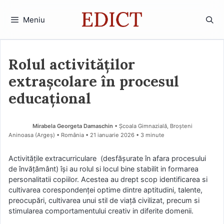
Sari
la
Meniu
conținut
Rolul activităților
extrașcolare în procesul
educațional
Mirabela Georgeta Damaschin
• Școala Gimnazială, Broșteni
Aninoasa (Argeş) • România
21 ianuarie 2026
• 3 minute
Activităţile extracurriculare (desfăşurate în afara procesului
de învăţământ) îşi au rolul si locul bine stabilit in formarea
personalitatii copiilor. Acestea au drept scop identificarea si
cultivarea corespondenţei optime dintre aptitudini, talente,
preocupări, cultivarea unui stil de viaţă civilizat, precum si
stimularea comportamentului creativ in diferite domenii.