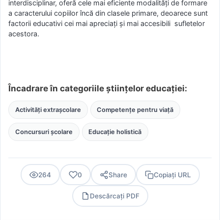
interdisciplinar, oferă cele mai eficiente modalități de formare
a caracterului copiilor încă din clasele primare, deoarece sunt
factorii educativi cei mai apreciați și mai accesibili sufletelor
acestora.
Încadrare în categoriile științelor educației:
Activități extrașcolare
Competențe pentru viață
Concursuri școlare
Educație holistică
264
0
Share
Copiați URL
Descărcați PDF
PDF