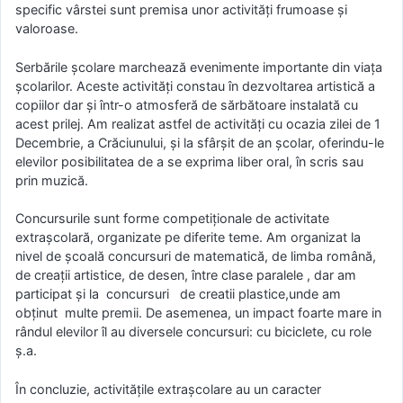
specific vârstei sunt premisa unor activităţi frumoase şi
valoroase.
Serbările școlare marchează evenimente importante din viața
școlarilor. Aceste activități constau în dezvoltarea artistică a
copiilor dar și într-o atmosferă de sărbătoare instalată cu
acest prilej. Am realizat astfel de activități cu ocazia zilei de 1
Decembrie, a Crăciunului, și la sfârşit de an şcolar, oferindu-le
elevilor posibilitatea de a se exprima liber oral, în scris sau
prin muzică.
Concursurile sunt forme competiţionale de activitate
extraşcolară, organizate pe diferite teme. Am organizat la
nivel de şcoală concursuri de matematică, de limba română,
de creaţii artistice, de desen, între clase paralele , dar am
participat şi la concursuri de creatii plastice,unde am
obținut multe premii. De asemenea, un impact foarte mare in
rândul elevilor îl au diversele concursuri: cu biciclete, cu role
ș.a.
În concluzie, activitățile extrașcolare au un caracter