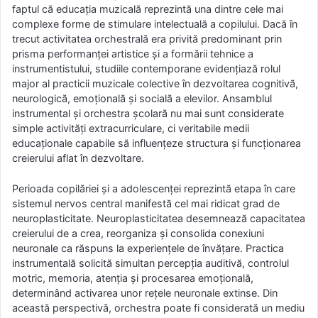
faptul că educația muzicală reprezintă una dintre cele mai
complexe forme de stimulare intelectuală a copilului. Dacă în
trecut activitatea orchestrală era privită predominant prin
prisma performanței artistice și a formării tehnice a
instrumentistului, studiile contemporane evidențiază rolul
major al practicii muzicale colective în dezvoltarea cognitivă,
neurologică, emoțională și socială a elevilor. Ansamblul
instrumental și orchestra școlară nu mai sunt considerate
simple activități extracurriculare, ci veritabile medii
educaționale capabile să influențeze structura și funcționarea
creierului aflat în dezvoltare.
Perioada copilăriei și a adolescenței reprezintă etapa în care
sistemul nervos central manifestă cel mai ridicat grad de
neuroplasticitate. Neuroplasticitatea desemnează capacitatea
creierului de a crea, reorganiza și consolida conexiuni
neuronale ca răspuns la experiențele de învățare. Practica
instrumentală solicită simultan percepția auditivă, controlul
motric, memoria, atenția și procesarea emoțională,
determinând activarea unor rețele neuronale extinse. Din
această perspectivă, orchestra poate fi considerată un mediu