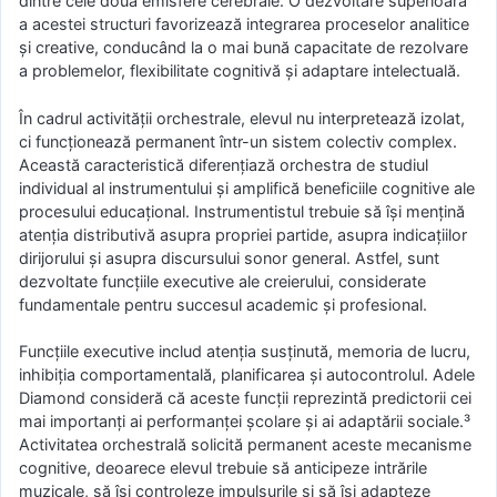
dintre cele două emisfere cerebrale. O dezvoltare superioară
a acestei structuri favorizează integrarea proceselor analitice
și creative, conducând la o mai bună capacitate de rezolvare
a problemelor, flexibilitate cognitivă și adaptare intelectuală.
În cadrul activității orchestrale, elevul nu interpretează izolat,
ci funcționează permanent într-un sistem colectiv complex.
Această caracteristică diferențiază orchestra de studiul
individual al instrumentului și amplifică beneficiile cognitive ale
procesului educațional. Instrumentistul trebuie să își mențină
atenția distributivă asupra propriei partide, asupra indicațiilor
dirijorului și asupra discursului sonor general. Astfel, sunt
dezvoltate funcțiile executive ale creierului, considerate
fundamentale pentru succesul academic și profesional.
Funcțiile executive includ atenția susținută, memoria de lucru,
inhibiția comportamentală, planificarea și autocontrolul. Adele
Diamond consideră că aceste funcții reprezintă predictorii cei
mai importanți ai performanței școlare și ai adaptării sociale.³
Activitatea orchestrală solicită permanent aceste mecanisme
cognitive, deoarece elevul trebuie să anticipeze intrările
muzicale, să își controleze impulsurile și să își adapteze