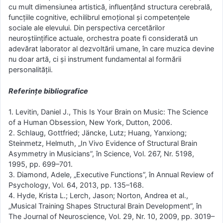
cu mult dimensiunea artistică, influențând structura cerebrală,
funcțiile cognitive, echilibrul emoțional și competențele
sociale ale elevului. Din perspectiva cercetărilor
neuroștiințifice actuale, orchestra poate fi considerată un
adevărat laborator al dezvoltării umane, în care muzica devine
nu doar artă, ci și instrument fundamental al formării
personalității.
Referințe bibliografice
1. Levitin, Daniel J., This Is Your Brain on Music: The Science
of a Human Obsession, New York, Dutton, 2006.
2. Schlaug, Gottfried; Jäncke, Lutz; Huang, Yanxiong;
Steinmetz, Helmuth, „In Vivo Evidence of Structural Brain
Asymmetry in Musicians”, în Science, Vol. 267, Nr. 5198,
1995, pp. 699–701.
3. Diamond, Adele, „Executive Functions”, în Annual Review of
Psychology, Vol. 64, 2013, pp. 135–168.
4. Hyde, Krista L.; Lerch, Jason; Norton, Andrea et al.,
„Musical Training Shapes Structural Brain Development”, în
The Journal of Neuroscience, Vol. 29, Nr. 10, 2009, pp. 3019–