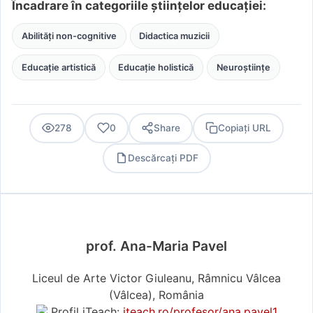
Încadrare în categoriile științelor educației:
Abilități non-cognitive
Didactica muzicii
Educație artistică
Educație holistică
Neuroștiințe
278
0
Share
Copiați URL
Descărcați PDF
PDF
prof. Ana-Maria Pavel
Liceul de Arte Victor Giuleanu, Râmnicu Vâlcea
(Vâlcea), România
Profil iTeach:
iteach.ro/profesor/ana.pavel1