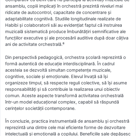
ansamblu, copiii implicați în orchestră prezintă niveluri mai
ridicate de autocontrol, capacitate de concentrare și
adaptabilitate cognitivă. Studiile longitudinale realizate de
Habibi și colaboratorii săi au evidențiat faptul că instruirea
muzicală sistematică produce îmbunătățiri semnificative ale
funcțiilor executive și ale procesării auditive după doar câțiva
ani de activitate orchestrală.⁸
Din perspectivă pedagogică, orchestra școlară reprezintă o
formă autentică de educație interdisciplinară. În cadrul
acesteia se dezvoltă simultan competențe muzicale,
cognitive, sociale și emoționale. Elevul învață să își
organizeze timpul, să respecte reguli colective, să își asume
responsabilități și să contribuie la realizarea unui obiectiv
comun. Aceste aspecte transformă activitatea orchestrală
într-un model educațional complex, capabil să răspundă
cerințelor societății contemporane.
În concluzie, practica instrumentală de ansamblu și orchestră
reprezintă una dintre cele mai eficiente forme de dezvoltare
intelectuală și emoțională a copilului. Beneficiile sale depășesc