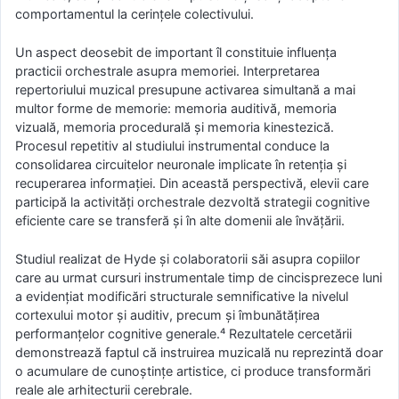
comportamentul la cerințele colectivului.
Un aspect deosebit de important îl constituie influența
practicii orchestrale asupra memoriei. Interpretarea
repertoriului muzical presupune activarea simultană a mai
multor forme de memorie: memoria auditivă, memoria
vizuală, memoria procedurală și memoria kinestezică.
Procesul repetitiv al studiului instrumental conduce la
consolidarea circuitelor neuronale implicate în retenția și
recuperarea informației. Din această perspectivă, elevii care
participă la activități orchestrale dezvoltă strategii cognitive
eficiente care se transferă și în alte domenii ale învățării.
Studiul realizat de Hyde și colaboratorii săi asupra copiilor
care au urmat cursuri instrumentale timp de cincisprezece luni
a evidențiat modificări structurale semnificative la nivelul
cortexului motor și auditiv, precum și îmbunătățirea
performanțelor cognitive generale.⁴ Rezultatele cercetării
demonstrează faptul că instruirea muzicală nu reprezintă doar
o acumulare de cunoștințe artistice, ci produce transformări
reale ale arhitecturii cerebrale.