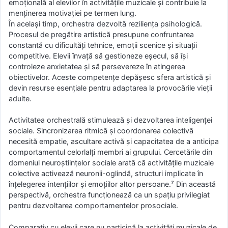
emoțională al elevilor în activitățile muzicale și contribuie la
menținerea motivației pe termen lung.
În același timp, orchestra dezvoltă reziliența psihologică.
Procesul de pregătire artistică presupune confruntarea
constantă cu dificultăți tehnice, emoții scenice și situații
competitive. Elevii învață să gestioneze eșecul, să își
controleze anxietatea și să persevereze în atingerea
obiectivelor. Aceste competențe depășesc sfera artistică și
devin resurse esențiale pentru adaptarea la provocările vieții
adulte.
Activitatea orchestrală stimulează și dezvoltarea inteligenței
sociale. Sincronizarea ritmică și coordonarea colectivă
necesită empatie, ascultare activă și capacitatea de a anticipa
comportamentul celorlalți membri ai grupului. Cercetările din
domeniul neuroștiințelor sociale arată că activitățile muzicale
colective activează neuronii-oglindă, structuri implicate în
înțelegerea intențiilor și emoțiilor altor persoane.⁷ Din această
perspectivă, orchestra funcționează ca un spațiu privilegiat
pentru dezvoltarea comportamentelor prosociale.
Comparativ cu elevii care nu participă la activități muzicale de