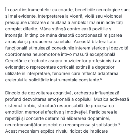
În cazul instrumentelor cu coarde, beneficiile neurologice sunt
și mai evidente. Interpretarea la vioară, violă sau violoncel
presupune utilizarea simultană a ambelor mâini în activități
complet diferite. Mâna stângă controlează pozițiile și
intonația, în timp ce mâna dreaptă coordonează mișcarea
arcușului și producerea sunetului. Această bilateralitate
funcțională stimulează conexiunile interemisferice și dezvoltă
coordonarea neuromotorie într-o măsură excepțională.
Cercetările efectuate asupra muzicienilor profesioniști au
evidențiat o reprezentare corticală extinsă a degetelor
utilizate în interpretare, fenomen care reflectă adaptarea
creierului la solicitările instrumentale constante.⁵
Dincolo de dezvoltarea cognitivă, orchestra influențează
profund dezvoltarea emoțională a copilului. Muzica activează
sistemul limbic, structură responsabilă de procesarea
emoțiilor, memoriei afective și motivației. Participarea la
repetiții și concerte determină eliberarea dopaminei,
neurotransmițător asociat cu recompensa și satisfacția.⁶
Acest mecanism explică nivelul ridicat de implicare