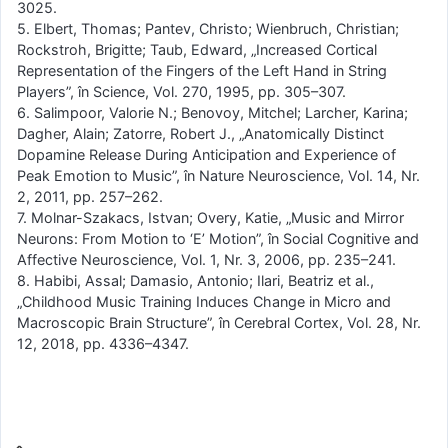
3025.
5. Elbert, Thomas; Pantev, Christo; Wienbruch, Christian;
Rockstroh, Brigitte; Taub, Edward, „Increased Cortical
Representation of the Fingers of the Left Hand in String
Players”, în Science, Vol. 270, 1995, pp. 305–307.
6. Salimpoor, Valorie N.; Benovoy, Mitchel; Larcher, Karina;
Dagher, Alain; Zatorre, Robert J., „Anatomically Distinct
Dopamine Release During Anticipation and Experience of
Peak Emotion to Music”, în Nature Neuroscience, Vol. 14, Nr.
2, 2011, pp. 257–262.
7. Molnar-Szakacs, Istvan; Overy, Katie, „Music and Mirror
Neurons: From Motion to ‘E’ Motion”, în Social Cognitive and
Affective Neuroscience, Vol. 1, Nr. 3, 2006, pp. 235–241.
8. Habibi, Assal; Damasio, Antonio; Ilari, Beatriz et al.,
„Childhood Music Training Induces Change in Micro and
Macroscopic Brain Structure”, în Cerebral Cortex, Vol. 28, Nr.
12, 2018, pp. 4336–4347.