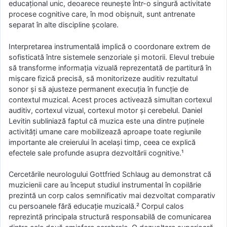
educațional unic, deoarece reunește într-o singură activitate
procese cognitive care, în mod obișnuit, sunt antrenate
separat în alte discipline școlare.
Interpretarea instrumentală implică o coordonare extrem de
sofisticată între sistemele senzoriale și motorii. Elevul trebuie
să transforme informația vizuală reprezentată de partitură în
mișcare fizică precisă, să monitorizeze auditiv rezultatul
sonor și să ajusteze permanent execuția în funcție de
contextul muzical. Acest proces activează simultan cortexul
auditiv, cortexul vizual, cortexul motor și cerebelul. Daniel
Levitin subliniază faptul că muzica este una dintre puținele
activități umane care mobilizează aproape toate regiunile
importante ale creierului în același timp, ceea ce explică
efectele sale profunde asupra dezvoltării cognitive.¹
Cercetările neurologului Gottfried Schlaug au demonstrat că
muzicienii care au început studiul instrumental în copilărie
prezintă un corp calos semnificativ mai dezvoltat comparativ
cu persoanele fără educație muzicală.² Corpul calos
reprezintă principala structură responsabilă de comunicarea