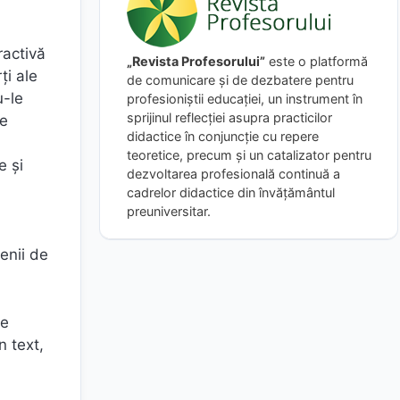
ractivă
„Revista Profesorului”
este o platformă
ți ale
de comunicare și de dezbatere pentru
u-le
profesioniștii educației, un instrument în
sprijinul reflecției asupra practicilor
ze
didactice în conjuncție cu repere
teoretice, precum și un catalizator pentru
e și
dezvoltarea profesională continuă a
cadrelor didactice din învățământul
preuniversitar.
d
menii de
de
n text,