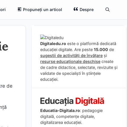
ori
Propuneți un articol
Despre
ie
Digitaledu.ro
este o platformă dedicată
educației digitale. Are peste
15.000
de
sugestii de activități de învățare
și
resurse educaționale deschise
create
de cadre didactice, selectate, revizuite și
validate de specialiști în științele
educației.
tre de
ență
Educatia-Digitala.ro
: pedagogie
digitală, competențe digitale,
digitalizarea educației.