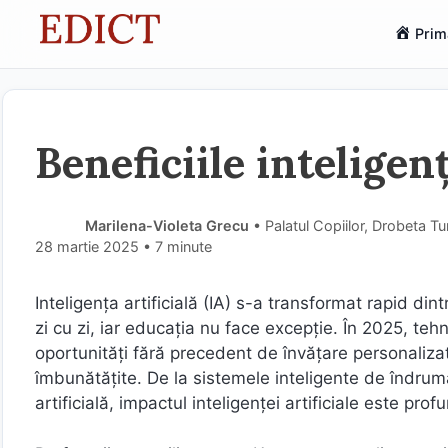
Sari
Prim
la
conținut
Beneficiile inteligenț
Marilena-Violeta Grecu
• Palatul Copiilor, Drobeta T
28 martie 2025
• 7 minute
Inteligența artificială (IA) s-a transformat rapid din
zi cu zi, iar educația nu face excepție. În 2025, teh
oportunități fără precedent de învățare personalizat
îmbunătățite. De la sistemele inteligente de îndrum
artificială, impactul inteligenței artificiale este pro