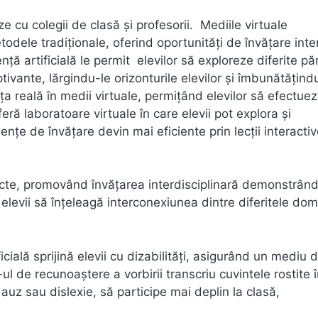
ze cu colegii de clasă și profesorii. Mediile virtuale
dele tradiționale, oferind oportunități de învățare inte
nță artificială le permit elevilor să exploreze diferite păr
ptivante, lărgindu-le orizonturile elevilor și îmbunătățind
ța reală în medii virtuale, permițând elevilor să efectue
eră laboratoare virtuale în care elevii pot explora și
nțe de învățare devin mai eficiente prin lecții interactiv
biecte, promovând învățarea interdisciplinară demonstrân
ând elevii să înțeleagă interconexiunea dintre diferitele do
cială sprijină elevii cu dizabilități, asigurând un mediu 
 de recunoaștere a vorbirii transcriu cuvintele rostite î
e auz sau dislexie, să participe mai deplin la clasă,