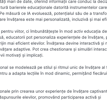
tăți mari de date, oferind informații care conduc la decizi
înlătură barierele educaționale datorită instrumentelor care
se. Pe măsură ce IA evoluează, potențialul său de a transf
are învățarea este mai personalizată, incluzivă și mai efi
 pentru viitor, ci îmbunătățește în mod activ educația de
clasă, educatorii pot personaliza experiențele de învățare, 
rijin mai eficient elevilor. Învățarea devine interactivă și 
nvățare adaptive. Pot crea chestionare și simulări interac
ii motivați și implicați.
țional se modelează pe stilul și ritmul unic de învățare al 
entru a adapta lecțiile în mod dinamic, permițând fiecăru
ționale prin crearea unor experiențe de învățare captivan
răspunsurile elevilor, promovând participarea activă și