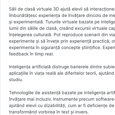
Săli de clasă virtuale 3D ajută elevii să interacțione
îmbunătățesc experiența de învățare dincolo de meto
și experimentală. Tururile virtuale bazate pe intelige
lumii din sălile de clasă, creând excursii virtuale ca
înțelegerea culturală. Pot reproduce scenarii din via
experimente și să învețe prin experiență practică, of
experimenta în siguranță concepte științifice. Experie
feedback în timp real.
Inteligența artificială distruge barierele dintre su
aplicațiile în viața reală ale diferitelor teorii, ajut
studiu.
Tehnologiile de asistență bazate pe inteligența artifi
învățare mai incluziv. Instrumente precum software-ul
ajutând elevii cu dizabilități, cum ar fi deficiențe d
transformând vorbirea în text și invers.