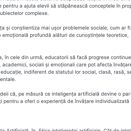
te pentru a ajuta elevii să stăpânească conceptele în prop
subiectelor complexe.
nvăța și conștientiza mai ușor problemele sociale, cum ar fi
re emoțională profundă alături de cunoștințele teoretice,
uta, în cele din urmă, educatorii să facă progrese continue
i, academici, sociali și emoționali care pot afecta învățar
 educație, indiferent de statutul lor social, clasă, rasă, s
mentale.
deii că, pe măsură ce inteligența artificială devine o par
ați pentru a oferi o experiență de învățare individualizată
 Artificială, în „Etica inteligenței artificiale. Cât de inte