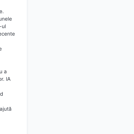
e.
cunele
-ul
recente
e
u a
r. IA
nd
 ajută