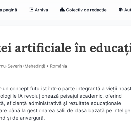
a pagină
Arhiva
Colectiv de redacție
Aut
ei artificiale în educaț
urnu-Severin (Mehedinţi) • România
tr-un concept futurist într-o parte integrantă a vieții noas
nologiile IA revoluționează peisajul academic, oferind
ă, eficiență administrativă și rezultate educaționale
are până la gestionarea sălii de clasă bazată pe intelig
fund și de anvergură.