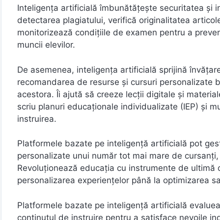
Inteligența artificială îmbunătățește securitatea și 
detectarea plagiatului, verifică originalitatea artic
monitorizează condițiile de examen pentru a preveni
muncii elevilor.
De asemenea, inteligența artificială sprijină învăța
recomandarea de resurse și cursuri personalizate ba
acestora. Îi ajută să creeze lecții digitale și material
scriu planuri educaționale individualizate (IEP) și m
instruirea.
Platformele bazate pe inteligență artificială pot ge
personalizate unui număr tot mai mare de cursanți, 
Revoluționează educația cu instrumente de ultimă 
personalizarea experiențelor până la optimizarea sar
Platformele bazate pe inteligență artificială evalueaz
conținutul de instruire pentru a satisface nevoile i