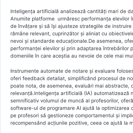
Inteligența artificială analizează cantități mari de d
Anumite platforme urmăresc performanța elevilor în 
de învățare și să își ajusteze strategiile de instruire
rămâne relevant, cuprinzător și aliniat cu obiective
nevoi și standarde educaționale.De asemenea, oferă
performanței elevilor și prin adaptarea întrebărilor 
domeniile în care aceștia au nevoie de cele mai mul
Instrumente automate de notare și evaluare folosesc 
oferi feedback detaliat, simplificând procesul de no
poate nota, de asemenea, evaluări mai abstracte, cu
relevanță.Inteligența artificială (IA) automatizeaz
semnificativ volumul de muncă al profesorilor, oferă
software-ul de programare AI ajută la optimizarea ore
pe profesori să gestioneze comportamentul și impli
recompensând acțiunile pozitive, ceea ce ajută la 