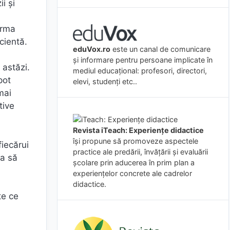
i și
orma
cientă.
eduVox.ro
este un canal de comunicare
și informare pentru persoane implicate în
 astăzi.
mediul educațional: profesori, directori,
pot
elevi, studenți etc..
mai
tive
Revista iTeach: Experienţe didactice
îşi propune să promoveze aspectele
fiecărui
practice ale predării, învăţării şi evaluării
ia să
şcolare prin aducerea în prim plan a
experienţelor concrete ale cadrelor
didactice.
te ce