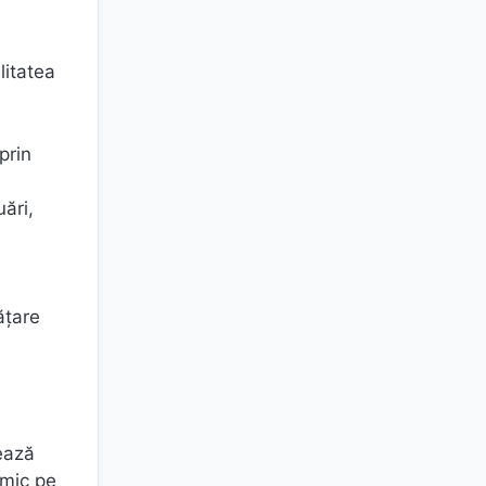
litatea
prin
uări,
ățare
tează
amic pe