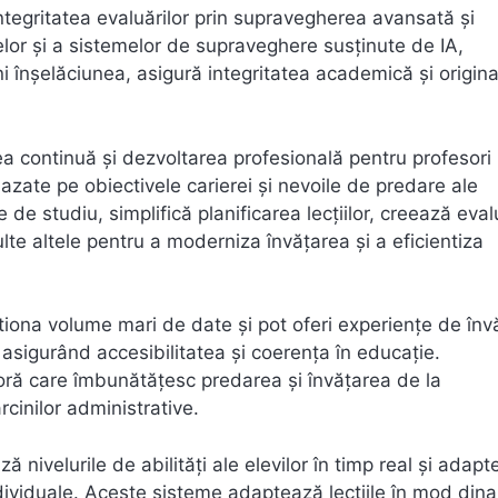
integritatea evaluărilor prin supravegherea avansată și
olelor și a sistemelor de supraveghere susținute de IA,
 înșelăciunea, asigură integritatea academică și origina
rea continuă și dezvoltarea profesională pentru profesori 
zate pe obiectivele carierei și nevoile de predare ale
e de studiu, simplifică planificarea lecțiilor, creează eval
ulte altele pentru a moderniza învățarea și a eficientiza
stiona volume mari de date și pot oferi experiențe de înv
asigurând accesibilitatea și coerența în educație.
oră care îmbunătățesc predarea și învățarea de la
cinilor administrative.
ă nivelurile de abilități ale elevilor în timp real și adap
ndividuale. Aceste sisteme adaptează lecțiile în mod din