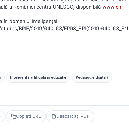
țională a României pentru UNESCO, disponibilă
www.cnr-
a în domeniul inteligenței
ata/etudes/BRIE/2019/640163/EPRS_BRI(2019)640163_EN
ă
Inteligența artificială în educație
Pedagogie digitală
e
Copiați URL
Descărcați PDF
PDF