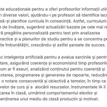
ate educaționale pentru a oferi profesorilor informații util
diverse valori, ajutându-i pe profesori să identifice la
 să-și planifice curricula în consecință. Astfel, curriculum
le de învățare, sugerând actualizări bazate pe cele mai 
 pregătire personalizată pentru test prin analizarea
practice și a planurilor de studiu pentru a se concentra p
te îmbunătățiri, crescându-și astfel șansele de succes.
inteligența artificială pentru a evalua sarcinile și pentr
tare, asigurând coerența și economisind timp profesorilo
m ar fi eseuri, analizând conținutul pentru coerență și
ă notarea, programarea și generarea de rapoarte, reducâ
 o notare consecventă și obiectivă a temelor, în timp ce
lor de curs și a alocării resurselor. Instrumentele IA îi
carea în clasă, urmărind comportamentul elevilor și
menținerea unui mediu de clasă productiv și motivat.