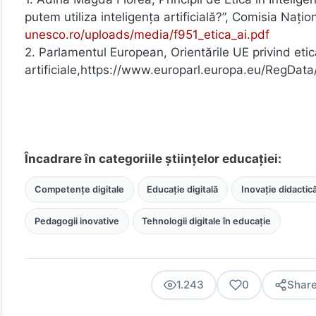
putem utiliza inteligența artificială?”, Comisia Na
unesco.ro/uploads/media/f951_etica_ai.pdf
2. Parlamentul European, Orientările UE privind etic
artificiale,https://www.europarl.europa.eu/RegD
Încadrare în categoriile științelor educației:
Competențe digitale
Educație digitală
Inovație didactic
Pedagogii inovative
Tehnologii digitale în educație
1.243
0
Shar