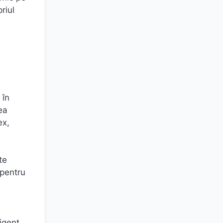
riul
 în
ea
ex,
te
 pentru
ligent