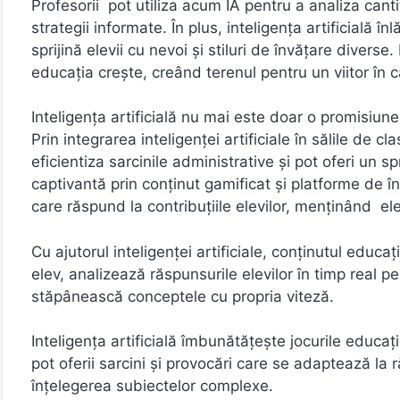
Profesorii pot utiliza acum IA pentru a analiza canti
strategii informate. În plus, inteligența artificială 
sprijină elevii cu nevoi și stiluri de învățare diver
educația crește, creând terenul pentru un viitor în c
Inteligența artificială nu mai este doar o promisiune
Prin integrarea inteligenței artificiale în sălile de 
eficientiza sarcinile administrative și pot oferi un sp
captivantă prin conținut gamificat și platforme de î
care răspund la contribuțiile elevilor, menținând elev
Cu ajutorul inteligenței artificiale, conținutul educa
elev, analizează răspunsurile elevilor în timp real p
stăpânească conceptele cu propria viteză.
Inteligența artificială îmbunătățește jocurile educa
pot oferii sarcini și provocări care se adaptează la 
înțelegerea subiectelor complexe.