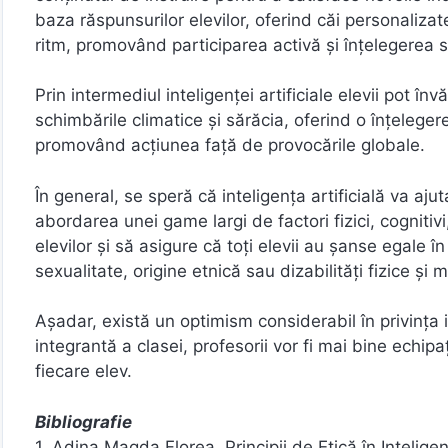
baza răspunsurilor elevilor, oferind căi personaliza
ritm, promovând participarea activă și înțelegerea 
Prin intermediul inteligenței artificiale elevii pot î
schimbările climatice și sărăcia, oferind o înțelege
promovând acțiunea față de provocările globale.
În general, se speră că inteligența artificială va aj
abordarea unei game largi de factori fizici, cognitiv
elevilor și să asigure că toți elevii au șanse egale în
sexualitate, origine etnică sau dizabilități fizice și 
Așadar, există un optimism considerabil în privința i
integrantă a clasei, profesorii vor fi mai bine echip
fiecare elev.
Bibliografie
1. Adina Magda Florea, Principii de Etică în Inteligența