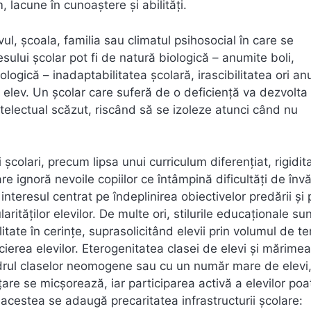
lacune în cunoaștere și abilități.
ul, școala, familia sau climatul psihosocial în care se
cesului școlar pot fi de natură biologică – anumite boli,
ologică – inadaptabilitatea școlară, irascibilitatea ori a
de elev. Un școlar care suferă de o deficiență va dezvolta
telectual scăzut, riscând să se izoleze atunci când nu
școlari, precum lipsa unui curriculum diferențiat, rigidit
 ignoră nevoile copiilor ce întâmpină dificultăți de învă
interesul centrat pe îndeplinirea obiectivelor predării și 
larităților elevilor. De multe ori, stilurile educaționale su
tate în cerințe, suprasolicitând elevii prin volumul de t
cierea elevilor. Eterogenitatea clasei de elevi și mărimea
adrul claselor neomogene sau cu un număr mare de elevi
are se micșorează, iar participarea activă a elevilor poat
acestea se adaugă precaritatea infrastructurii școlare: