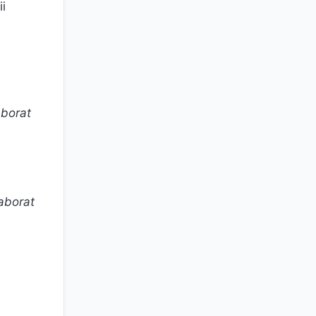
i
aborat
aborat