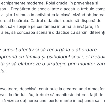
 echipamente moderne. Rolul crucial în prevenirea și
fesorul. Pregătirea de specialitate a acestuia trebuie com
i și a-i stimula în activitatea la clasă, vizând obținerea
gere al fiecăruia. Cadrul didactic trebuie să dispună de
or, să-i sprijine pe cei rămași în urmă la învățare, să
i ales, să conceapă scenarii didactice cu sarcini diferenț
e suport afectiv și să recurgă la o abordare
reună cu familia și psihologul școlii, el trebu
a și să elaboreze o strategie prin monitorizar
lui.
nevoitoare, deschisă, contribuie la crearea unei atmosfe
evul, la rândul său, trebuie să manifeste interes față de
ă, să vizeze obținerea unei performanțe în acțiunea sa. T