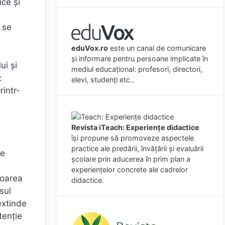
ice și
 se
eduVox.ro
este un canal de comunicare
și informare pentru persoane implicate în
ui și
mediul educațional: profesori, directori,
:
elevi, studenți etc..
rintr-
Revista iTeach: Experienţe didactice
îşi propune să promoveze aspectele
practice ale predării, învăţării şi evaluării
te
şcolare prin aducerea în prim plan a
experienţelor concrete ale cadrelor
loarea
didactice.
sul
extinde
tenție