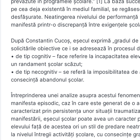
prevăzute în programele școlare.” [1] La baza succesu
pe cea deja existentă în mediul familial, se regăsesc 
desfășurate. Neatingerea nivelului de performanță 
manifestă printr-o discrepanță între exigențele școlar
După Constantin Cucoș, eșecul exprimă „gradul de ina
solicitările obiective ce i se adresează în procesul 
• de tip cognitiv – face referire la incapacitatea el
un randament școlar scăzut;
• de tip necognitiv – se referă la imposibilitatea de
consecință abandonul școlar.
Întreprinderea unei analize asupra acestui fenomen 
manifesta episodic, caz în care este generat de o a
caracterizat prin persistența unor situații traumatiz
manifestării, eșecul școlar poate avea un caracter 
elevului față de acestea ori un stil de predare neat
la nivelul întregii activități școlare, cu consecințe 