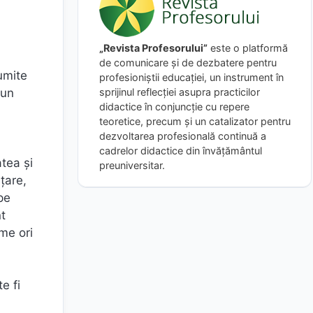
„Revista Profesorului”
este o platformă
de comunicare și de dezbatere pentru
numite
profesioniștii educației, un instrument în
 un
sprijinul reflecției asupra practicilor
didactice în conjuncție cu repere
teoretice, precum și un catalizator pentru
dezvoltarea profesională continuă a
cadrelor didactice din învățământul
atea și
preuniversitar.
țare,
pe
nt
eme ori
,
e fi