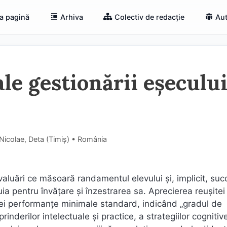
a pagină
Arhiva
Colectiv de redacție
Aut
le gestionării eșeculu
Nicolae, Deta (Timiş) • România
luări ce măsoară randamentul elevului și, implicit, suc
ia pentru învățare și înzestrarea sa. Aprecierea reușitei
unei performanțe minimale standard, indicând „gradul de
inderilor intelectuale și practice, a strategiilor cognitive