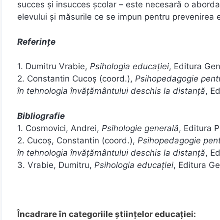
succes și insucces școlar – este necesară o aborda
elevului și măsurile ce se impun pentru prevenirea e
Referințe
1. Dumitru Vrabie,
Psihologia educației
, Editura Gen
2. Constantin Cucoș (coord.),
Psihopedagogie pentru
în tehnologia învățământului deschis la distanță
, E
Bibliografie
1. Cosmovici, Andrei,
Psihologie generală
, Editura P
2. Cucoș, Constantin (coord.),
Psihopedagogie pentr
în tehnologia învățământului deschis la distanță
, E
3. Vrabie, Dumitru,
Psihologia educației
, Editura G
Încadrare în categoriile științelor educației: