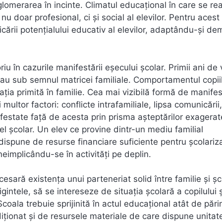
glomerarea în incinte. Climatul educațional în care se re
u doar profesional, ci și social al elevilor. Pentru acest 
icării potențialului educativ al elevilor, adaptându-și de
riu în cazurile manifestării eșecului școlar. Primii ani de 
 stau sub semnul matricei familiale. Comportamentul copiil
ația primită în familie. Cea mai vizibilă formă de manife
ultor factori: conflicte intrafamiliale, lipsa comunicării,
ifestate față de acesta prin prisma așteptărilor exagerat
 cel școlar. Un elev ce provine dintr-un mediu familial
 dispune de resurse financiare suficiente pentru școlariz
eimplicându-se în activități pe deplin.
esară existența unui parteneriat solid între familie și șc
rigintele, să se intereseze de situația școlară a copilului ș
Școala trebuie sprijinită în actul educațional atât de părin
iționat și de resursele materiale de care dispune unitat