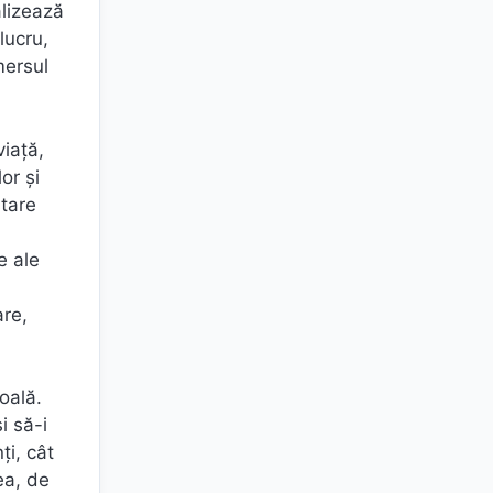
alizează
lucru,
mersul
viață,
or și
stare
e ale
are,
oală.
i să-i
ți, cât
ea, de