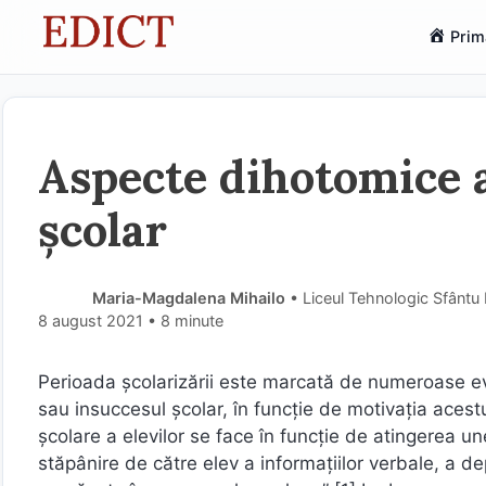
Sari
Prim
la
conținut
Aspecte dihotomice a
școlar
Maria-Magdalena Mihailo
• Liceul Tehnologic Sfântu 
8 august 2021
• 8 minute
Perioada școlarizării este marcată de numeroase eva
sau insuccesul școlar, în funcție de motivația acestu
școlare a elevilor se face în funcție de atingerea 
stăpânire de către elev a informațiilor verbale, a depr