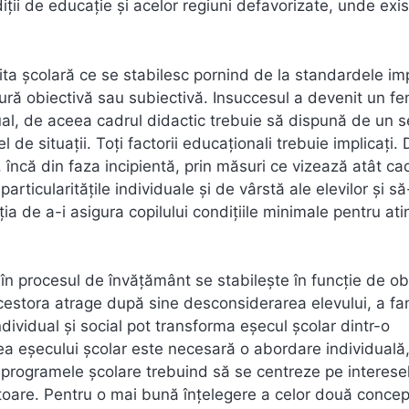
ții de educație și acelor regiuni defavorizate, unde exi
ușita școlară ce se stabilesc pornind de la standardele i
ură obiectivă sau subiectivă. Insuccesul a devenit un 
ual, de aceea cadrul didactic trebuie să dispună de un s
de situații. Toți factorii educaționali trebuie implicați. 
încă din faza incipientă, prin măsuri ce vizează atât ca
particularitățile individuale și de vârstă ale elevilor și să
ația de a-i asigura copilului condițiile minimale pentru at
ți în procesul de învățământ se stabilește în funcție de o
estora atrage după sine desconsiderarea elevului, a fam
ndividual și social pot transforma eșecul școlar dintr-o
ea eșecului școlar este necesară o abordare individuală
 programele școlare trebuind să se centreze pe interese
viitoare. Pentru o mai bună înțelegere a celor două concep