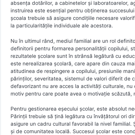
absența dotărilor, a cabinetelor și laboratoarelor, a
instruirea este esențial pentru obținerea succesului n
școala trebuie să asigure condițiile necesare valorif
la particularitățile individuale ale acestora.
Nu în ultimul rând, mediul familial are un rol definito
definitorii pentru formarea personalității copilului,
rezultatele școlare sunt în strânsă legătură cu educ
este nerealizarea școlară, care apare din cauza mai m
atitudinea de respingere a copilului, presiunile man
părinților, severitatea, sistemul de valori diferit de
defavorizant nu are acces la activități culturale, nu
motiv pentru care poate avea o motivație scăzută, n
Pentru gestionarea eșecului școlar, este absolut nec
Părinții trebuie să țină legătura cu învățătorul ori di
asigure un cadru cultural favorabil la nivel familial. 
și de comunitatea locală. Succesul școlar este cond