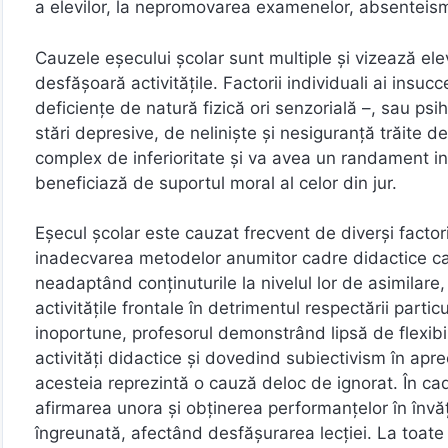
a elevilor, la nepromovarea examenelor, absenteism, 
Cauzele eșecului școlar sunt multiple și vizează elev
desfășoară activitățile. Factorii individuali ai insuc
deficiențe de natură fizică ori senzorială –, sau psih
stări depresive, de neliniște și nesiguranță trăite 
complex de inferioritate și va avea un randament in
beneficiază de suportul moral al celor din jur.
Eșecul școlar este cauzat frecvent de diverși factori 
inadecvarea metodelor anumitor cadre didactice care
neadaptând conținuturile la nivelul lor de asimilare, 
activitățile frontale în detrimentul respectării particu
inoportune, profesorul demonstrând lipsă de flexibili
activități didactice și dovedind subiectivism în apre
acesteia reprezintă o cauză deloc de ignorat. În c
afirmarea unora și obținerea performanțelor în învăț
îngreunată, afectând desfășurarea lecției. La toate 