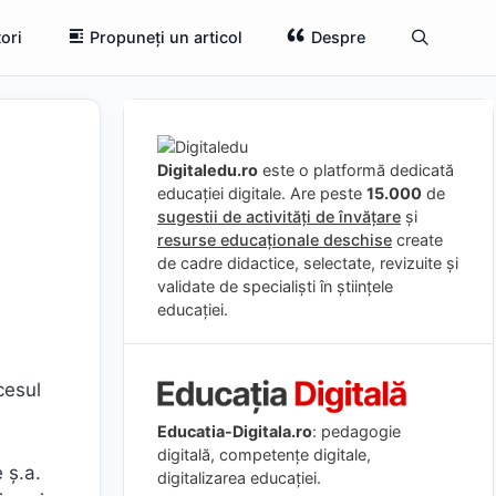
ori
Propuneți un articol
Despre
i
Digitaledu.ro
este o platformă dedicată
educației digitale. Are peste
15.000
de
sugestii de activități de învățare
și
resurse educaționale deschise
create
de cadre didactice, selectate, revizuite și
validate de specialiști în științele
educației.
cesul
Educatia-Digitala.ro
: pedagogie
digitală, competențe digitale,
 ș.a.
digitalizarea educației.