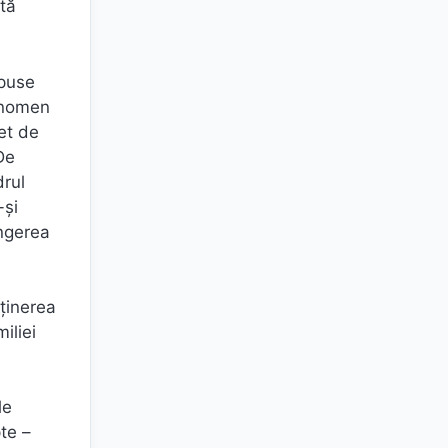
stă
mpuse
fenomen
et de
De
drul
-și
ingerea
bținerea
iliei
,
le
te –