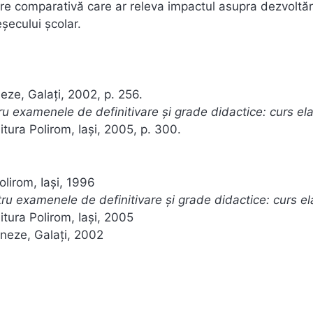
re comparativă care ar releva impactul asupra dezvoltări
șecului școlar.
eze, Galați, 2002, p. 256.
 examenele de definitivare și grade didactice: curs el
ditura Polirom, Iași, 2005, p. 300.
olirom, Iași, 1996
u examenele de definitivare și grade didactice: curs el
ditura Polirom, Iași, 2005
eneze, Galați, 2002