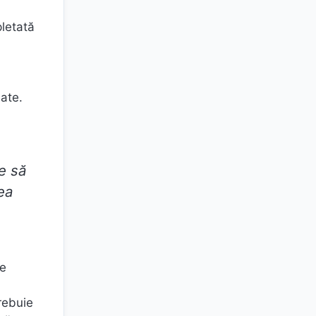
pletată
iate.
ie să
ea
re
rebuie