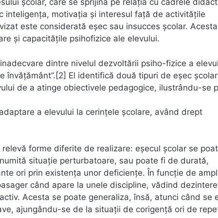
lui școlar, care se sprijină pe relația cu cadrele didact
inteligența, motivația și interesul față de activitățile
vizat este considerată eșec sau insucces școlar. Acesta
e și capacitățile psihofizice ale elevului.
decvare dintre nivelul dezvoltării psiho-fizice a elevul
de învățământ”.[2] El identifică două tipuri de eșec școlar
evului de a atinge obiectivele pedagogice, ilustrându-se p
 adaptare a elevului la cerințele școlare, având drept
relevă forme diferite de realizare: eșecul școlar se poa
numită situație perturbatoare, sau poate fi de durată,
ante ori prin existența unor deficiențe. În funcție de amp
pasager când apare la unele discipline, vădind dezintere
ractiv. Acesta se poate generaliza, însă, atunci când se 
grave, ajungându-se de la situații de corigență ori de repe