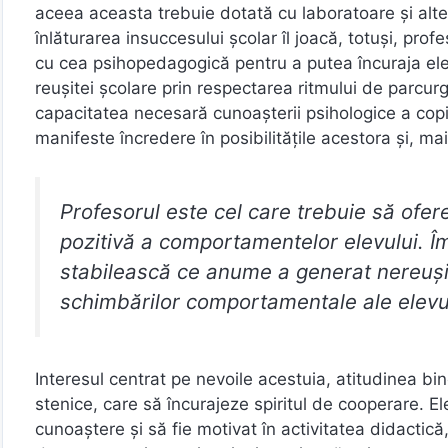
aceea aceasta trebuie dotată cu laboratoare și alte
înlăturarea insuccesului școlar îl joacă, totuși, pro
cu cea psihopedagogică pentru a putea încuraja elevi
reușitei școlare prin respectarea ritmului de parcur
capacitatea necesară cunoașterii psihologice a copiil
manifeste încredere în posibilitățile acestora și, ma
Profesorul este cel care trebuie să ofer
pozitivă a comportamentelor elevului. Împ
stabilească ce anume a generat nereușit
schimbărilor comportamentale ale elevu
Interesul centrat pe nevoile acestuia, atitudinea bi
stenice, care să încurajeze spiritul de cooperare. El
cunoaștere și să fie motivat în activitatea didactic