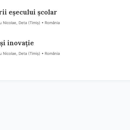
ii eșecului școlar
u Nicolae, Deta (Timiş) • România
și inovație
u Nicolae, Deta (Timiş) • România