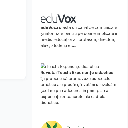
eduVox.ro
este un canal de comunicare
și informare pentru persoane implicate în
mediul educațional: profesori, directori,
elevi, studenți etc..
Revista iTeach: Experienţe didactice
îşi propune să promoveze aspectele
practice ale predării, învăţării şi evaluării
şcolare prin aducerea în prim plan a
experienţelor concrete ale cadrelor
didactice.