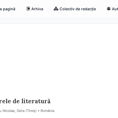
a pagină
Arhiva
Colectiv de redacție
Aut
rele de literatură
u Nicolae, Deta (Timiş) • România