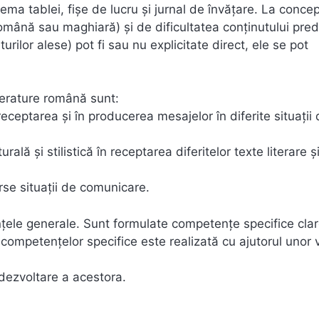
chema tablei, fișe de lucru și jurnal de învățare. La conce
(română sau maghiară) și de dificultatea conținutului pred
ilor alese) pot fi sau nu explicitate direct, ele se pot
iterature română sunt:
receptarea şi în producerea mesajelor în diferite situaţii
ală şi stilistică în receptarea diferitelor texte literare ş
erse situaţii de comunicare.
ele generale. Sunt formulate competenţe specifice clar
 competenţelor specifice este realizată cu ajutorul unor
dezvoltare a acestora.