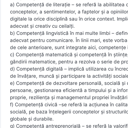
a) Competenţă de literaţie – se referă la abilitatea 
conceptelor, a sentimentelor, a faptelor și a opiniilor,
digitale la orice disciplină sau în orice context. Imp
adecvat și creativ cu ceilalți.
b) Competenţă lingvistică în mai multe limbi – define
adecvat pentru comunicare. În linii mari, este vorba d
de cele anterioare, sunt integrate aici, competențe i
c) Competenţă matematică și competenţă în știinţe, t
gândirii matematice, pentru a rezolva o serie de pro
d) Competenţă digitală – implică utilizarea cu încrede
de învățare, muncă şi participare la activități social
e) Competenţă de dezvoltare personală, socială și d
persoane, gestionarea eficientă a timpului și a inform
proprie, reziliența și managementul propriei învățări 
f) Competenţă civică –se referă la acțiunea în calita
socială, pe baza înțelegerii conceptelor și structuril
globale și durabile.
g) Competenţă antreprenorială – se referă la valorifi