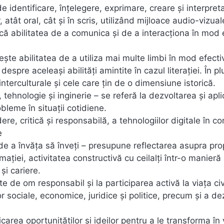
de identificare, înțelegere, exprimare, creare și interpret
 atât oral, cât și în scris, utilizând mijloace audio-vizual
lică abilitatea de a comunica și de a interacționa în mod 
ște abilitatea de a utiliza mai multe limbi în mod efectiv
espre aceleași abilități amintite în cazul literației. În pl
nterculturale și cele care țin de o dimensiune istorică.
ehnologie și inginerie – se referă la dezvoltarea și apl
bleme în situații cotidiene.
re, critică și responsabilă, a tehnologiilor digitale în c
e
e a învăţa să înveţi – presupune reflectarea asupra prop
ației, activitatea constructivă cu ceilalți într-o manieră
și cariere.
te de om responsabil și la participarea activă la viața civ
or sociale, economice, juridice și politice, precum și a dez
carea oportunităților și ideilor pentru a le transforma în