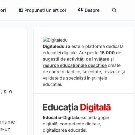
ori
Propuneți un articol
Despre
Digitaledu.ro
este o platformă dedicată
educației digitale. Are peste
15.000
de
sugestii de activități de învățare
și
resurse educaționale deschise
create
de cadre didactice, selectate, revizuite și
validate de specialiști în științele
educației.
, și o
Educatia-Digitala.ro
: pedagogie
n anume
digitală, competențe digitale,
tr-un
digitalizarea educației.