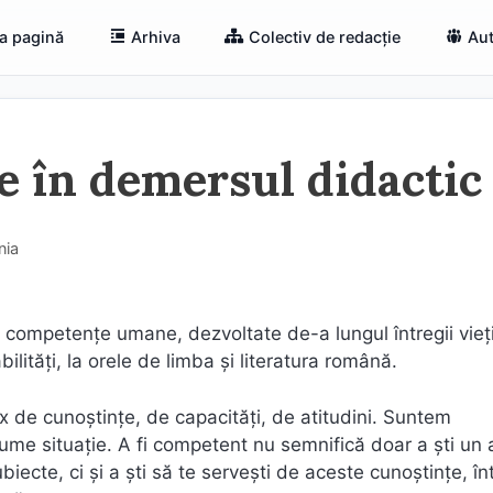
a pagină
Arhiva
Colectiv de redacție
Aut
e în demersul didactic
nia
or competențe umane, dezvoltate de-a lungul întregii vieți
bilități, la orele de limba și literatura română.
de cunoștințe, de capacități, de atitudini. Suntem
nume situație. A fi competent nu semnifică doar a ști u
ecte, ci și a ști să te servești de aceste cunoștințe, în