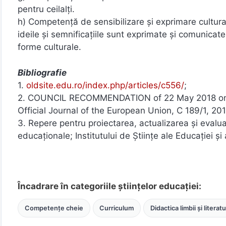
pentru ceilalți.
h) Competenţă de sensibilizare și exprimare cultural
ideile și semnificațiile sunt exprimate și comunicate cr
forme culturale.
Bibliografie
1.
oldsite.edu.ro/index.php/articles/c556/
;
2. COUNCIL RECOMMENDATION of 22 May 2018 on key
Official Journal of the European Union, C 189/1, 201
3. Repere pentru proiectarea, actualizarea şi evalu
educaționale; Institutului de Științe ale Educației și
Încadrare în categoriile științelor educației:
Competențe cheie
Curriculum
Didactica limbii și literat