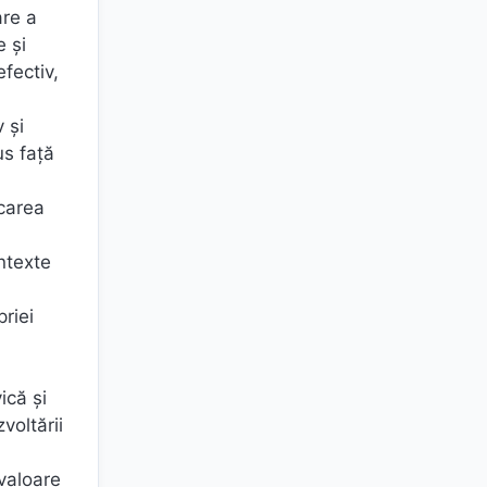
are a
e și
efectiv,
 și
us față
icarea
ontexte
riei
ică și
voltării
 valoare