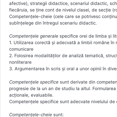
afective), strategii didactice, scenariul didactic, s
fiecăruia, se ține cont de nivelul clasei, de secție 
Competențele-cheie (cele care se potrivesc conținutur
subînțelege din întregul scenariu didactic.
Competențele generale
specifice orei de limba și l
1. Utilizarea corectă şi adecvată a limbii române în 
comunicare
2. Folosirea modalităţilor de analiză tematică, structur
nonliterare
3. Argumentarea în scris şi oral a unor opinii în div
Competenţele specifice
sunt derivate din competenţ
progresie de la un an de studiu la altul. Formularea
acţionale, evaluabile.
Competențele specifice sunt adecvate nivelului de 
Competențele-cheie
sunt: