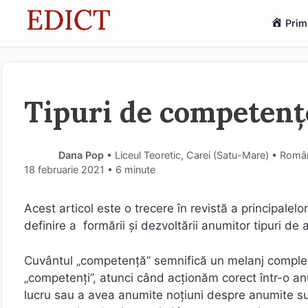
Sari
Prim
la
conținut
Tipuri de competenț
Dana Pop
• Liceul Teoretic, Carei (Satu-Mare) • Româ
18 februarie 2021
• 6 minute
Acest articol este o trecere în revistă a principalel
definire a formării și dezvoltării anumitor tipuri de a
Cuvântul „competență” semnifică un melanj complex 
„competenți”, atunci când acționăm corect într-o a
lucru sau a avea anumite noțiuni despre anumite subi