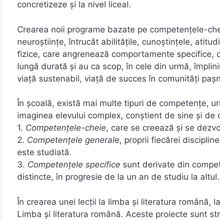
concretizeze și la nivel liceal.
Crearea noii programe bazate pe competențele-cheie 
neuroștiințe, întrucât abilitățile, cunoștințele, atitu
fizice, care angrenează comportamente specifice, co
lungă durată și au ca scop, în cele din urmă, împlini
viață sustenabil, viață de succes în comunități paș
În școală, există mai multe tipuri de competențe, ur
imaginea elevului complex, conștient de sine și de d
1.
Competențele-cheie
, care se creează și se dezvol
2.
Competențele general
e, proprii fiecărei discipl
este studiată.
3.
Competențele specifice
sunt derivate din compet
distincte, în progresie de la un an de studiu la altul.
În crearea unei lecții la limba și literatura română,
Limba și literatura română. Aceste proiecte sunt st