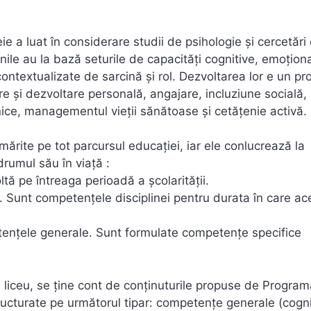
a luat în considerare studii de psihologie și cercetări 
dinile au la bază seturile de capacități cognitive, emoționa
ntextualizate de sarcină și rol. Dezvoltarea lor e un pr
re și dezvoltare personală, angajare, incluziune socială, 
nice, managementul vieții sănătoase și cetățenie activă.
mărite pe tot parcursul educației, iar ele conlucrează la
rumul său în viață :
tă pe întreaga perioadă a școlarității.
ine. Sunt competențele disciplinei pentru durata în care a
ențele generale. Sunt formulate competențe specifice
 la liceu, se ține cont de conținuturile propuse de Progra
ructurate pe următorul tipar: competențe generale (cogni