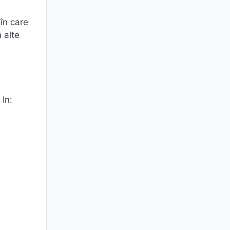
 în care
n alte
In: