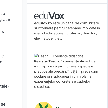
 se
gra, în
eduVox.ro
este un canal de comunicare
și informare pentru persoane implicate în
rea
mediul educațional: profesori, directori,
elevi, studenți etc..
ție
Revista iTeach: Experienţe didactice
an
îşi propune să promoveze aspectele
practice ale predării, învăţării şi evaluării
şcolare prin aducerea în prim plan a
experienţelor concrete ale cadrelor
ţele-
didactice.
 se