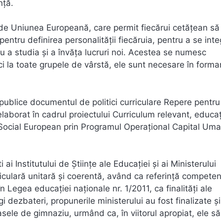
nță.
 de Uniunea Europeană, care permit fiecărui cetățean să
ntru definirea personalității fiecăruia, pentru a se inte
ru a studia și a învăța lucruri noi. Acestea se numesc
ci la toate grupele de vârstă, ele sunt necesare în forma
 publice documentul de politici curriculare Repere pentru
elaborat în cadrul proiectului Curriculum relevant, educa
 Social European prin Programul Operațional Capital Um
ai Institutului de Științe ale Educației și ai Ministerului
iculară unitară şi coerentă, având ca referinţă competen
în Legea educaţiei naţionale nr. 1/2011, ca finalități ale
 dezbateri, propunerile ministerului au fost finalizate și
asele de gimnaziu, urmând ca, în viitorul apropiat, ele să