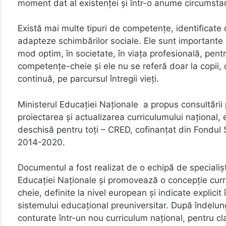
moment dat al existenței și într-o anume circumsta
Există mai multe tipuri de competențe, identificate
adapteze schimbărilor sociale. Ele sunt importante pe
mod optim, în societate, în viața profesională, pent
competențe-cheie și ele nu se referă doar la copii, 
continuă, pe parcursul întregii vieți.
Ministerul Educației Naționale a propus consultării
proiectarea și actualizarea curriculumului național, 
deschisă pentru toți – CRED, cofinanțat din Fondul
2014-2020.
Documentul a fost realizat de o echipă de specialiști 
Educației Naționale și promovează o concepţie curr
cheie, definite la nivel european și indicate explicit 
sistemului educațional preuniversitar. După îndelungi
conturate într-un nou curriculum național, pentru cl