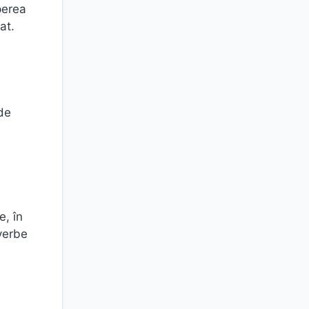
perea
at.
 de
i
e, în
 verbe