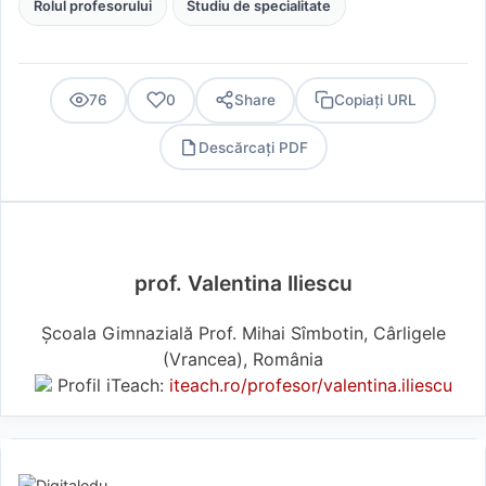
Rolul profesorului
Studiu de specialitate
76
0
Share
Copiați URL
Descărcați PDF
PDF
prof. Valentina Iliescu
Școala Gimnazială Prof. Mihai Sîmbotin, Cârligele
(Vrancea), România
Profil iTeach:
iteach.ro/profesor/valentina.iliescu