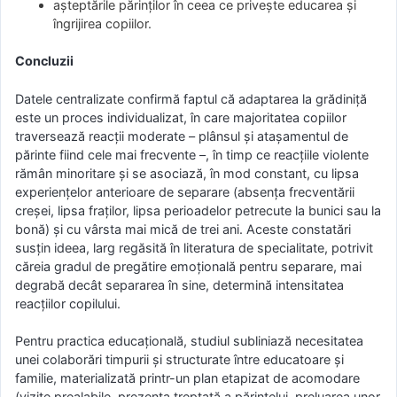
așteptările părinților în ceea ce privește educarea și
îngrijirea copiilor.
Concluzii
Datele centralizate confirmă faptul că adaptarea la grădiniţă
este un proces individualizat, în care majoritatea copiilor
traversează reacţii moderate – plânsul şi ataşamentul de
părinte fiind cele mai frecvente –, în timp ce reacţiile violente
rămân minoritare şi se asociază, în mod constant, cu lipsa
experienţelor anterioare de separare (absenţa frecventării
creşei, lipsa fraţilor, lipsa perioadelor petrecute la bunici sau la
bonă) şi cu vârsta mai mică de trei ani. Aceste constatări
susţin ideea, larg regăsită în literatura de specialitate, potrivit
căreia gradul de pregătire emoţională pentru separare, mai
degrabă decât separarea în sine, determină intensitatea
reacţiilor copilului.
Pentru practica educaţională, studiul subliniază necesitatea
unei colaborări timpurii şi structurate între educatoare şi
familie, materializată printr-un plan etapizat de acomodare
(vizite prealabile, prezenţa treptată a părintelui, preluarea unor