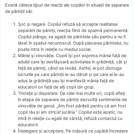
Există câteva tipuri de reacții ale copiilor în situații de separare
de părinții săi:
Șoc și negare. Copilul refuză să accepte realitatea
separării de părinți, reacția fiind de spaimă permanentă.
Copilul plânge, se agață de părintele său pentru a nu fi
lăsat în spațiul necunoscut. După plecarea părintelui, nu
poate intra în relație cu mediul social.
Mânie și vinovăție. Copiii își pot exprima mânia față de
adulții care își desfășoară activitatea în grădiniță, cât și
față de părinți, când se revăd. Astfel, ei pot distruge
lucrurile pe care părinții le-au dăruit și pe care ei le-au
adus la grădiniță sau își manifestă mânia față de
educatori ori față de alți copii din grup.
Tristețe și disperare. De cele mai multe ori, copiii aflați
în etapa de separare de părinți dezvoltă sentimente de
vinovăție de genul: „Am fost părăsit pentru că am fost
copil rău și am stricat jucăria.” Copilul este apatic, nu
intră în relație cu egalii de vârstă, refuză contactul cu
educatorii.
Înțelegere și acceptare. Pe măsură ce capătă încredere