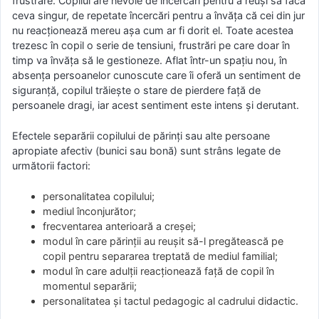
frustrare. Copilul are nevoie de încercări pentru a reuși să facă
ceva singur, de repetate încercări pentru a învăța că cei din jur
nu reacționează mereu așa cum ar fi dorit el. Toate acestea
trezesc în copil o serie de tensiuni, frustrări pe care doar în
timp va învăța să le gestioneze. Aflat într-un spațiu nou, în
absența persoanelor cunoscute care îi oferă un sentiment de
siguranță, copilul trăiește o stare de pierdere față de
persoanele dragi, iar acest sentiment este intens și derutant.
Efectele separării copilului de părinți sau alte persoane
apropiate afectiv (bunici sau bonă) sunt strâns legate de
următorii factori:
personalitatea copilului;
mediul înconjurător;
frecventarea anterioară a creșei;
modul în care părinții au reușit să-l pregătească pe
copil pentru separarea treptată de mediul familial;
modul în care adulții reacționează față de copil în
momentul separării;
personalitatea și tactul pedagogic al cadrului didactic.