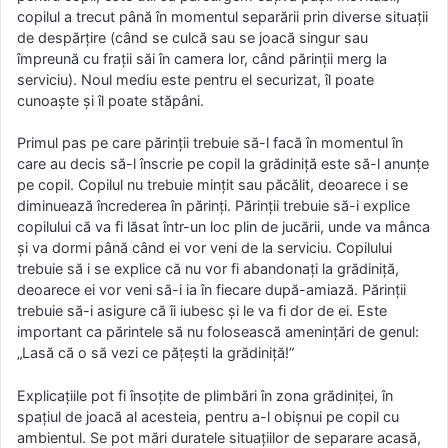
copilul a trecut până în momentul separării prin diverse situații
de despărțire (când se culcă sau se joacă singur sau
împreună cu frații săi în camera lor, când părinții merg la
serviciu). Noul mediu este pentru el securizat, îl poate
cunoaște și îl poate stăpâni.
Primul pas pe care părinții trebuie să-l facă în momentul în
care au decis să-l înscrie pe copil la grădiniță este să-l anunțe
pe copil. Copilul nu trebuie mințit sau păcălit, deoarece i se
diminuează încrederea în părinți. Părinții trebuie să-i explice
copilului că va fi lăsat într-un loc plin de jucării, unde va mânca
și va dormi până când ei vor veni de la serviciu. Copilului
trebuie să i se explice că nu vor fi abandonați la grădiniță,
deoarece ei vor veni să-i ia în fiecare după-amiază. Părinții
trebuie să-i asigure că îi iubesc și le va fi dor de ei. Este
important ca părintele să nu folosească amenințări de genul:
„Lasă că o să vezi ce pățești la grădiniță!”
Explicațiile pot fi însoțite de plimbări în zona grădiniței, în
spațiul de joacă al acesteia, pentru a-l obișnui pe copil cu
ambientul. Se pot mări duratele situațiilor de separare acasă,