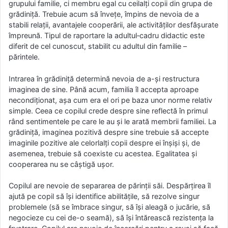
grupului familie, ci membru egal cu ceilalți copii din grupa de
grădiniță. Trebuie acum să învețe, împins de nevoia de a
stabili relații, avantajele cooperării, ale activităților desfășurate
împreună. Tipul de raportare la adultul‑cadru didactic este
diferit de cel cunoscut, stabilit cu adultul din familie –
părintele.
Intrarea în grădiniță determină nevoia de a-și restructura
imaginea de sine. Până acum, familia îl accepta aproape
necondiționat, așa cum era el ori pe baza unor norme relativ
simple. Ceea ce copilul crede despre sine reflectă în primul
rând sentimentele pe care le au și le arată membrii familiei. La
grădiniță, imaginea pozitivă despre sine trebuie să accepte
imaginile pozitive ale celorlalți copii despre ei înșiși și, de
asemenea, trebuie să coexiste cu acestea. Egalitatea și
cooperarea nu se câștigă ușor.
Copilul are nevoie de separarea de părinții săi. Despărțirea îl
ajută pe copil să își identifice abilitățile, să rezolve singur
problemele (să se îmbrace singur, să își aleagă o jucărie, să
negocieze cu cei de-o seamă), să își întărească rezistența la