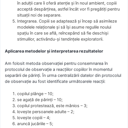
în adulții care îi oferă atenție și în noul ambient, copiii
acceptă despărțirea, astfel încât vor fi pregătiți pentru
situații noi de separare.
Integrarea. Copiii se adaptează și încep să asimileze
modelele relaționale și să își asume regulile noului
spațiu în care se află, reîncepând să fie deschiși
stimulilor, activându-și tendințele exploratorii.
Aplicarea metodelor și interpretarea rezultatelor
Am folosit metoda observației pentru consemnarea în
protocolul de observație a reacțiilor copiilor în momentul
separării de părinți. În urma centralizării datelor din protocolul
de observație au fost identificate următoarele reacții:
copilul plânge – 10;
se agață de părinți – 10;
copilul protestează, este mânios – 3;
lovește persoanele adulte – 2;
lovește copiii – 4;
aruncă jucăriile – 5;