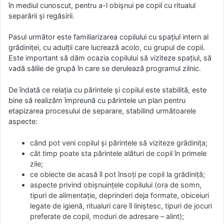
în mediul cunoscut, pentru a-l obișnui pe copil cu ritualul
separării și regăsirii.
Pasul următor este familiarizarea copilului cu spațiul intern al
grădiniței, cu adulții care lucrează acolo, cu grupul de copii.
Este important să dăm ocazia copilului să viziteze spațiul, să
vadă sălile de grupă în care se derulează programul zilnic.
De îndată ce relația cu părintele și copilul este stabilită, este
bine să realizăm împreună cu părintele un plan pentru
etapizarea procesului de separare, stabilind următoarele
aspecte:
când pot veni copilul și părintele să viziteze grădinița;
cât timp poate sta părintele alături de copil în primele
zile;
ce obiecte de acasă îl pot însoți pe copil la grădiniță;
aspecte privind obișnuințele copilului (ora de somn,
tipuri de alimentație, deprinderi deja formate, obiceiuri
legate de igienă, ritualuri care îl liniștesc, tipuri de jocuri
preferate de copil, moduri de adresare – alint);