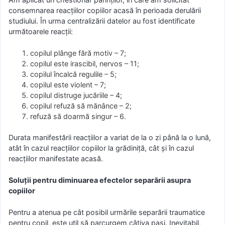
consemnarea reacțiilor copiilor acasă în perioada derulării
studiului. În urma centralizării datelor au fost identificate
următoarele reacții:
copilul plânge fără motiv – 7;
copilul este irascibil, nervos – 11;
copilul încalcă regulile – 5;
copilul este violent – 7;
copilul distruge jucăriile – 4;
copilul refuză să mănânce – 2;
refuză să doarmă singur – 6.
Durata manifestării reacțiilor a variat de la o zi până la o lună,
atât în cazul reacțiilor copiilor la grădiniță, cât și în cazul
reacțiilor manifestate acasă.
Soluții pentru diminuarea efectelor separării asupra
copiilor
Pentru a atenua pe cât posibil urmările separării traumatice
pentru copil, este util să parcurgem câțiva pași. Inevitabil,