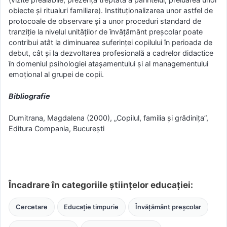
obiecte şi ritualuri familiare). Instituţionalizarea unor astfel de
protocoale de observare şi a unor proceduri standard de
tranziţie la nivelul unităţilor de învăţământ preşcolar poate
contribui atât la diminuarea suferinţei copilului în perioada de
debut, cât şi la dezvoltarea profesională a cadrelor didactice
în domeniul psihologiei ataşamentului şi al managementului
emoţional al grupei de copii.
Bibliografie
Dumitrana, Magdalena (2000), „Copilul, familia şi grădiniţa”,
Editura Compania, Bucureşti
Încadrare în categoriile științelor educației:
Cercetare
Educație timpurie
Învățământ preșcolar