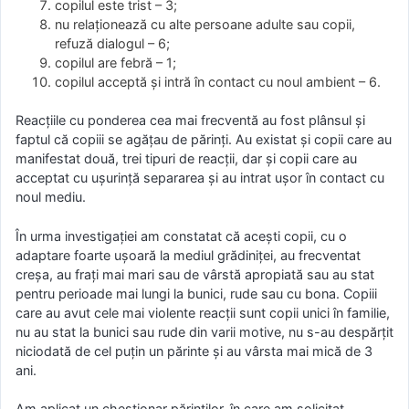
copilul este trist – 3;
nu relaționează cu alte persoane adulte sau copii,
refuză dialogul – 6;
copilul are febră – 1;
copilul acceptă și intră în contact cu noul ambient – 6.
Reacțiile cu ponderea cea mai frecventă au fost plânsul și
faptul că copiii se agățau de părinți. Au existat și copii care au
manifestat două, trei tipuri de reacții, dar și copii care au
acceptat cu ușurință separarea și au intrat ușor în contact cu
noul mediu.
În urma investigației am constatat că acești copii, cu o
adaptare foarte ușoară la mediul grădiniței, au frecventat
creșa, au frați mai mari sau de vârstă apropiată sau au stat
pentru perioade mai lungi la bunici, rude sau cu bona. Copiii
care au avut cele mai violente reacții sunt copii unici în familie,
nu au stat la bunici sau rude din varii motive, nu s-au despărțit
niciodată de cel puțin un părinte și au vârsta mai mică de 3
ani.
Am aplicat un chestionar părinților, în care am solicitat