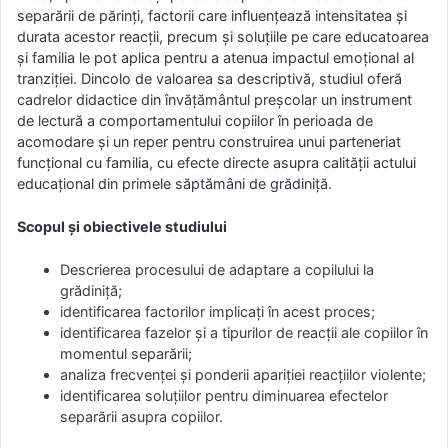
separării de părinţi, factorii care influenţează intensitatea şi
durata acestor reacţii, precum şi soluţiile pe care educatoarea
şi familia le pot aplica pentru a atenua impactul emoţional al
tranziţiei. Dincolo de valoarea sa descriptivă, studiul oferă
cadrelor didactice din învăţământul preşcolar un instrument
de lectură a comportamentului copiilor în perioada de
acomodare şi un reper pentru construirea unui parteneriat
funcţional cu familia, cu efecte directe asupra calităţii actului
educaţional din primele săptămâni de grădiniţă.
Scopul și obiectivele studiului
Descrierea procesului de adaptare a copilului la
grădiniță;
identificarea factorilor implicați în acest proces;
identificarea fazelor și a tipurilor de reacții ale copiilor în
momentul separării;
analiza frecvenței și ponderii apariției reacțiilor violente;
identificarea soluțiilor pentru diminuarea efectelor
separării asupra copiilor.