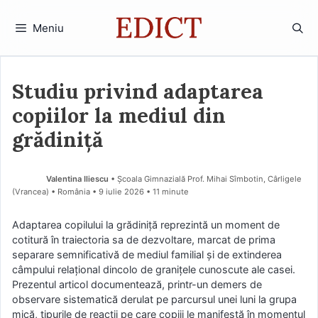
Sari
la
Meniu
conținut
Studiu privind adaptarea
copiilor la mediul din
grădiniță
Valentina Iliescu
• Școala Gimnazială Prof. Mihai Sîmbotin, Cârligele
(Vrancea) • România
9 iulie 2026
• 11 minute
Adaptarea copilului la grădiniţă reprezintă un moment de
cotitură în traiectoria sa de dezvoltare, marcat de prima
separare semnificativă de mediul familial şi de extinderea
câmpului relaţional dincolo de graniţele cunoscute ale casei.
Prezentul articol documentează, printr-un demers de
observare sistematică derulat pe parcursul unei luni la grupa
mică, tipurile de reacţii pe care copiii le manifestă în momentul