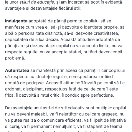
le unor
stiluri de educaţie
, şi am încercat să scot în evidenţă
avantajele şi dezavantajele fiecărui stil:
Indulgenţa
adoptată de părinţi permite copilului să se
manifeste cum vrea el, să-şi dezvolte o identitate proprie, să
aibă o personalitate distinctă, să-şi dezvolte creativitatea,
capacitatea de a lua decizii. Această atitudine adoptată de
părinţi are şi dezavantaje: copilul nu va accepta limite, nu va
respecta regulile, nu va accepta sfaturi, putând deveni copil
problemă.
Autoritatea
se manifestă prin aceea că părinţii îi cer copilului
să respecte cu stricteţe regulile, nerespectarea lor fiind
urmată de pedepse. Această atitudine îl învaţă pe copil să fie
ordonat, disciplinat, respectuos faţă de cei de care îi este
frică, îi dezvoltă simţul critic, îl conduc spre perfecţiune.
Dezavantajele unui astfel de stil educativ sunt multiple: copilul
nu va deveni maleabil, va fi neiertător cu cei care greşesc, nu
va putea realiza o comunicare eficientă, va fi lipsit de iniţiativă
şi curaj, va fi permanent nemulţumit, va fi stăpânit de teamă