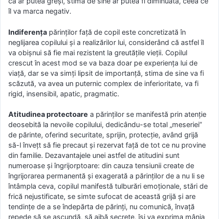
că ar putea greşi, stima de sine ar putea fi diminuată, ceea ce
îl va marca negativ.
Indiferenţa
părinţilor faţă de copil este concretizată în
neglijarea copilului şi a realizărilor lui, considerând că astfel îl
va obişnui să fie mai rezistent la greutăţile vieţii. Copilul
crescut în acest mod se va baza doar pe experienţa lui de
viaţă, dar se va simţi lipsit de importanţă, stima de sine va fi
scăzută, va avea un puternic complex de inferioritate, va fi
rigid, insensibil, apatic, pragmatic.
Atitudinea protectoare
a părinţilor se manifestă prin atenţie
deosebită la nevoile copilului, dedicându-se total „meseriei”
de părinte, oferind securitate, sprijin, protecţie, având grijă
să-l înveţt să fie precaut şi rezervat faţă de tot ce nu provine
din familie. Dezavantajele unei astfel de atitudini sunt
numeroase şi îngrijorptoare: din cauza tensiunii create de
îngrijorarea permanentă şi exagerată a părinţilor de a nu li se
întâmpla ceva, copilul manifestă tulburări emoţionale, stări de
frică nejustificate, se simte sufocat de această grijă şi are
tendinţe de a se îndepărta de părinţi, nu comunică, învaţă
repede să se ascundă, să aibă secrete, îşi va exprima mânia