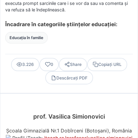
executa prompt sarcinile care i se vor da sau va comenta şi
va refuza să le îndeplinească.
Încadrare în categoriile științelor educației:
Educația în familie
3.226
0
Share
Copiați URL
Descărcați PDF
PDF
prof. Vasilica Simionovici
Școala Gimnazială Nr.1 Dobîrceni (Botoşani), România