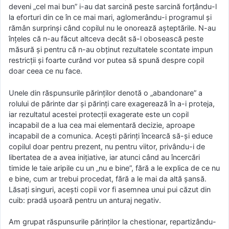
deveni „cel mai bun” i-au dat sarcină peste sarcină forţându-l
la eforturi din ce în ce mai mari, aglomerându-i programul şi
rămân surprinşi când copilul nu le onorează aşteptările. N-au
înţeles că n-au făcut altceva decât să-l obosească peste
măsură şi pentru că n-au obţinut rezultatele scontate impun
restricţii şi foarte curând vor putea să spună despre copil
doar ceea ce nu face.
Unele din răspunsurile părinţilor denotă o „abandonare” a
rolului de părinte dar şi părinţi care exagerează în a-i proteja,
iar rezultatul acestei protecţii exagerate este un copil
incapabil de a lua cea mai elementară decizie, aproape
incapabil de a comunica. Aceşti părinţi încearcă să-şi educe
copilul doar pentru prezent, nu pentru viitor, privându-i de
libertatea de a avea iniţiative, iar atunci când au încercări
timide le taie aripile cu un „nu e bine”, fără a le explica de ce nu
e bine, cum ar trebui procedat, fără a le mai da altă şansă.
Lăsaţi singuri, aceşti copii vor fi asemnea unui pui căzut din
cuib: pradă uşoară pentru un anturaj negativ.
Am grupat răspunsurile părinţilor la chestionar, repartizându-