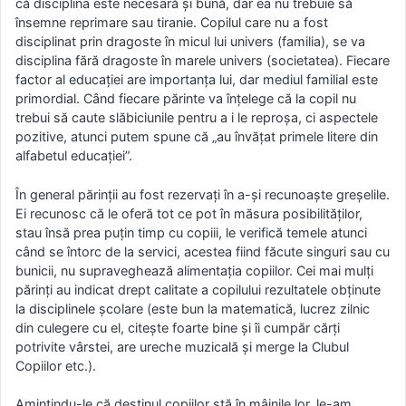
că disciplina este necesară şi bună, dar ea nu trebuie să
însemne reprimare sau tiranie. Copilul care nu a fost
disciplinat prin dragoste în micul lui univers (familia), se va
disciplina fără dragoste în marele univers (societatea). Fiecare
factor al educaţiei are importanţa lui, dar mediul familial este
primordial. Când fiecare părinte va înţelege că la copil nu
trebui să caute slăbiciunile pentru a i le reproşa, ci aspectele
pozitive, atunci putem spune că „au învăţat primele litere din
alfabetul educaţiei”.
În general părinţii au fost rezervaţi în a-şi recunoaşte greşelile.
Ei recunosc că le oferă tot ce pot în măsura posibilităţilor,
stau însă prea puţin timp cu copiii, le verifică temele atunci
când se întorc de la servici, acestea fiind făcute singuri sau cu
bunicii, nu supraveghează alimentaţia copiilor. Cei mai mulţi
părinţi au indicat drept calitate a copilului rezultatele obţinute
la disciplinele şcolare (este bun la matematică, lucrez zilnic
din culegere cu el, citeşte foarte bine şi îi cumpăr cărţi
potrivite vârstei, are ureche muzicală şi merge la Clubul
Copiilor etc.).
Amintindu-le că destinul copiilor stă în mâinile lor, le-am