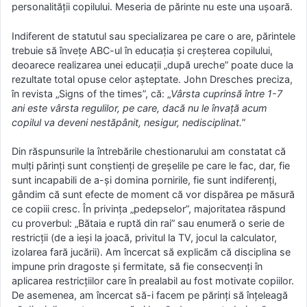
personalităţii copilului. Meseria de părinte nu este una uşoară.
Indiferent de statutul sau specializarea pe care o are, părintele
trebuie să înveţe ABC-ul în educaţia şi creşterea copilului,
deoarece realizarea unei educaţii „după ureche” poate duce la
rezultate total opuse celor aşteptate. John Dresches preciza,
în revista „Signs of the times”, că: „
Vârsta cuprinsă între 1-7
ani este vârsta regulilor, pe care, dacă nu le învaţă acum
copilul va deveni nestăpânit, nesigur, nedisciplinat.
”
Din răspunsurile la întrebările chestionarului am constatat că
mulţi părinţi sunt conştienţi de greşelile pe care le fac, dar, fie
sunt incapabili de a-şi domina pornirile, fie sunt indiferenţi,
gândim că sunt efecte de moment că vor dispărea pe măsură
ce copiii cresc. În privinţa „pedepselor”, majoritatea răspund
cu proverbul: „Bătaia e ruptă din rai” sau enumeră o serie de
restricţii (de a ieşi la joacă, privitul la TV, jocul la calculator,
izolarea fară jucării). Am încercat să explicăm că disciplina se
impune prin dragoste şi fermitate, să fie consecvenţi în
aplicarea restricţiilor care în prealabil au fost motivate copiilor.
De asemenea, am încercat să-i facem pe părinţi să înţeleagă