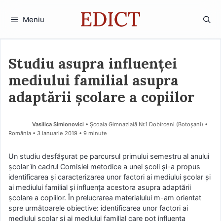
Sari
la
Meniu
conținut
Studiu asupra influenței
mediului familial asupra
adaptării școlare a copiilor
Vasilica Simionovici
• Școala Gimnazială Nr.1 Dobîrceni (Botoşani) •
România
3 ianuarie 2019
• 9 minute
Un studiu desfăşurat pe parcursul primului semestru al anului
şcolar în cadrul Comisiei metodice a unei școli şi-a propus
identificarea şi caracterizarea unor factori ai mediului şcolar şi
ai mediului familial şi influenţa acestora asupra adaptării
şcolare a copiilor. În prelucrarea materialului m-am orientat
spre următoarele obiective: identificarea unor factori ai
mediului şcolar şi ai mediului familial care pot influenţa