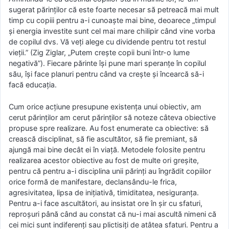
sugerat părinţilor că este foarte necesar să petreacă mai mult
timp cu copiii pentru a-i cunoaşte mai bine, deoarece „timpul
şi energia investite sunt cel mai mare chilipir când vine vorba
de copilul dvs. Vă veţi alege cu dividende pentru tot restul
vieţii.” (Zig Ziglar, „Putem creşte copii buni într-o lume
negativă”). Fiecare părinte îşi pune mari speranţe în copilul
său, îşi face planuri pentru când va creşte şi încearcă să-i
facă educaţia.
Cum orice acţiune presupune existenţa unui obiectiv, am
cerut părinţilor am cerut părinţilor să noteze câteva obiective
propuse spre realizare. Au fost enumerate ca obiective: să
crească disciplinat, să fie ascultător, să fie premiant, să
ajungă mai bine decât ei în viaţă. Metodele folosite pentru
realizarea acestor obiective au fost de multe ori greşite,
pentru că pentru a-i disciplina unii părinţi au îngrădit copiilor
orice formă de manifestare, declansându-le frica,
agresivitatea, lipsa de iniţiativă, timiditatea, nesiguranţa.
Pentru a-i face ascultători, au insistat ore în şir cu sfaturi,
reproşuri până când au constat că nu-i mai ascultă nimeni că
cei mici sunt indiferenţi sau plictisiţi de atâtea sfaturi. Pentru a