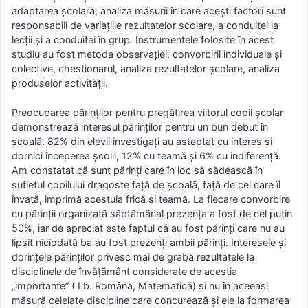
adaptarea şcolară; analiza măsurii în care aceşti factori sunt
responsabili de variaţiile rezultatelor şcolare, a conduitei la
lecţii şi a conduitei în grup. Instrumentele folosite în acest
studiu au fost metoda observaţiei, convorbirii individuale şi
colective, chestionarul, analiza rezultatelor şcolare, analiza
produselor activităţii.
Preocuparea părinţilor pentru pregătirea viitorul copil şcolar
demonstrează interesul părinţilor pentru un bun debut în
şcoală. 82% din elevii investigaţi au aşteptat cu interes şi
dornici începerea şcolii, 12% cu teamă şi 6% cu indiferenţă.
Am constatat că sunt părinţi care în loc să sădească în
sufletul copilului dragoste faţă de şcoală, faţă de cel care îl
învaţă, imprimă acestuia frică şi teamă. La fiecare convorbire
cu părinţii organizată săptămânal prezenţa a fost de cel puţin
50%, iar de apreciat este faptul că au fost părinţi care nu au
lipsit niciodată ba au fost prezenţi ambii părinţi. Interesele şi
dorinţele părinţilor privesc mai de grabă rezultatele la
disciplinele de învăţământ considerate de aceştia
„importante” ( Lb. Română, Matematică) şi nu în aceeaşi
măsură celelate discipline care concurează şi ele la formarea