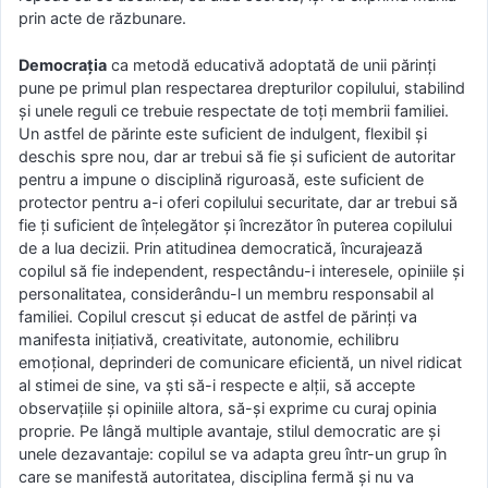
prin acte de răzbunare.
Democraţia
ca metodă educativă adoptată de unii părinţi
pune pe primul plan respectarea drepturilor copilului, stabilind
şi unele reguli ce trebuie respectate de toţi membrii familiei.
Un astfel de părinte este suficient de indulgent, flexibil și
deschis spre nou, dar ar trebui să fie şi suficient de autoritar
pentru a impune o disciplină riguroasă, este suficient de
protector pentru a-i oferi copilului securitate, dar ar trebui să
fie ţi suficient de înţelegător şi încrezător în puterea copilului
de a lua decizii. Prin atitudinea democratică, încurajează
copilul să fie independent, respectându-i interesele, opiniile şi
personalitatea, considerându-l un membru responsabil al
familiei. Copilul crescut şi educat de astfel de părinţi va
manifesta iniţiativă, creativitate, autonomie, echilibru
emoţional, deprinderi de comunicare eficientă, un nivel ridicat
al stimei de sine, va şti să-i respecte e alţii, să accepte
observaţiile şi opiniile altora, să-şi exprime cu curaj opinia
proprie. Pe lângă multiple avantaje, stilul democratic are şi
unele dezavantaje: copilul se va adapta greu într-un grup în
care se manifestă autoritatea, disciplina fermă şi nu va