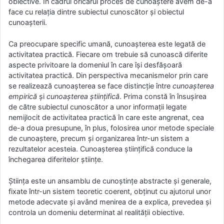
obiective. În cadrul oricărui proces de cunoaștere avem de-a
face cu relația dintre subiectul cunoscător și obiectul
cunoașterii.
Ca preocupare specific umană, cunoașterea este legată de
activitatea practică. Fiecare om trebuie să cunoască diferite
aspecte privitoare la domeniul în care își desfășoară
activitatea practică. Din perspectiva mecanismelor prin care
se realizează cunoașterea se face distincție între
cunoașterea
empirică
și
cunoașterea științifică
. Prima constă în însușirea
de către subiectul cunoscător a unor informații legate
nemijlocit de activitatea practică în care este angrenat, cea
de-a doua presupune, în plus, folosirea unor metode speciale
de cunoaștere, precum și organizarea într-un sistem a
rezultatelor acesteia. Cunoașterea științifică conduce la
închegarea diferitelor științe.
Știința este un ansamblu de cunoștințe abstracte și generale,
fixate într-un sistem teoretic coerent, obținut cu ajutorul unor
metode adecvate și având menirea de a explica, prevedea și
controla un domeniu determinat al realității obiective.