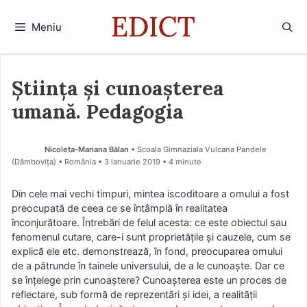
Sari
la
Meniu
conținut
Știința și cunoașterea
umană. Pedagogia
Nicoleta-Mariana Bălan
• Scoala Gimnaziala Vulcana Pandele
(Dâmboviţa) • România
3 ianuarie 2019
• 4 minute
Din cele mai vechi timpuri, mintea iscoditoare a omului a fost
preocupată de ceea ce se întâmplă în realitatea
înconjurătoare. Întrebări de felul acesta: ce este obiectul sau
fenomenul cutare, care-i sunt proprietățile și cauzele, cum se
explică ele etc. demonstrează, în fond, preocuparea omului
de a pătrunde în tainele universului, de a le cunoaște. Dar ce
se înțelege prin cunoaștere? Cunoașterea este un proces de
reflectare, sub formă de reprezentări și idei, a realității