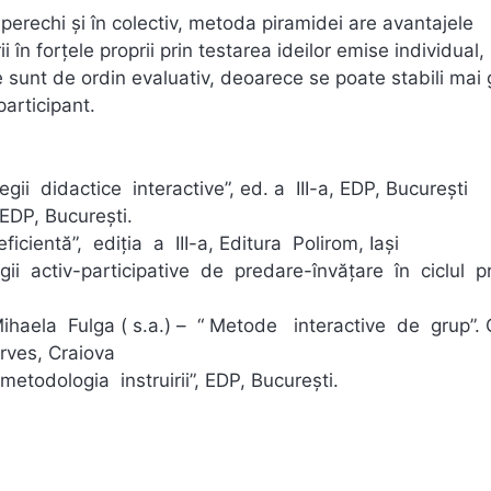
perechi şi în colectiv, metoda piramidei are avantajele
rii în forţele proprii prin testarea ideilor emise individual,
ele sunt de ordin evaluativ, deoarece se poate stabili mai
participant.
ii didactice interactive”, ed. a III-a, EDP, Bucureşti
EDP, Bucureşti.
cientă”, ediţia a III-a, Editura Polirom, Iaşi
gii activ-participative de predare-învăţare în ciclul pr
ihaela Fulga ( s.a.) – “ Metode interactive de grup”.
rves, Craiova
etodologia instruirii”, EDP, Bucureşti.