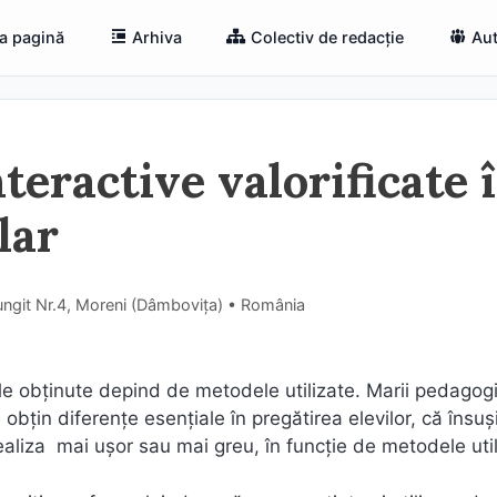
a pagină
Arhiva
Colectiv de redacție
Aut
nteractive valorificate 
lar
ungit Nr.4, Moreni (Dâmboviţa) • România
le obţinute depind de metodele utilizate. Marii pedagog
obţin diferenţe esenţiale în pregătirea elevilor, că însuş
liza mai uşor sau mai greu, în funcţie de metodele util