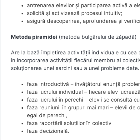
antrenarea elevilor și participarea activă a el
solicită și activizează procesul intuitiv;
asigură descoperirea, aprofundarea și verific
Metoda piramidei
(metoda bulgărelui de zăpadă)
Are la bază împletirea activităţii individuale cu cea
în încorporarea activităţii fiecărui membru al colec
soluţionarea unei sarcini sau a unei probleme date
faza introductivă – învăţătorul enunţă proble
faza lucrului individual – fiecare elev lucrea
faza lucrului în perechi – elevii se consultă c
faza reuniunii în grupuri mai mari – elevii de 
egal de perechi,
faza raportării soluţiilor în colectiv
faza decizională.