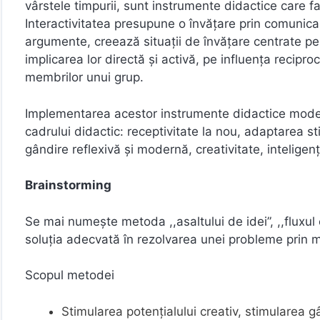
vârstele timpurii, sunt instrumente didactice care f
Interactivitatea presupune o învăţare prin comunicar
argumente, creează situaţii de învăţare centrate pe 
implicarea lor directă şi activă, pe influenţa recipro
membrilor unui grup.
Implementarea acestor instrumente didactice modern
cadrului didactic: receptivitate la nou, adaptarea st
gândire reflexivă şi modernă, creativitate, inteligenţ
Brainstorming
Se mai numește metoda ,,asaltului de idei”, ,,fluxul 
soluția adecvată în rezolvarea unei probleme prin mob
Scopul metodei
Stimularea potențialului creativ, stimularea gâ