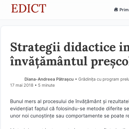
Sari
Prim
la
conținut
Strategii didactice i
învăţământul preşco
Diana-Andreea Pătrașcu
• Grădinița cu program prel
17 mai 2018
• 5 minute
Bunul mers al procesului de învăţământ şi rezultate
evidenţiat faptul că folosindu-se metode diferite se 
unor noi cunoştinţe sau comportamente se poate rea