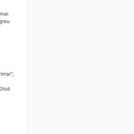
 mai
 greu
imar”,
 Ghid