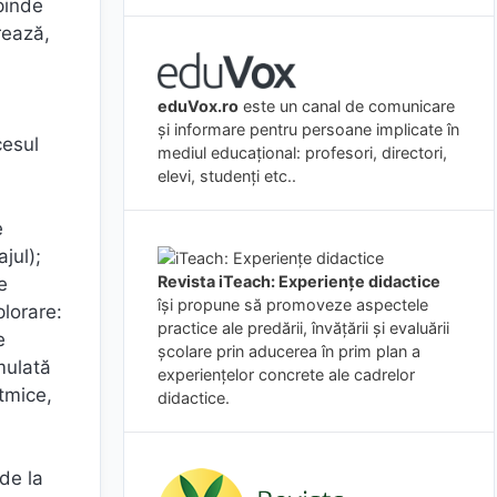
pinde
rează,
eduVox.ro
este un canal de comunicare
și informare pentru persoane implicate în
cesul
mediul educațional: profesori, directori,
elevi, studenți etc..
e
jul);
Revista iTeach: Experienţe didactice
e
îşi propune să promoveze aspectele
plorare:
practice ale predării, învăţării şi evaluării
e
şcolare prin aducerea în prim plan a
imulată
experienţelor concrete ale cadrelor
tmice,
didactice.
de la