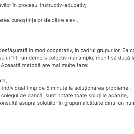
evilor în procesul instructiv-educativ;
area cunoștințelor de către elevi.
 desfăşurată în mod cooperativ, în cadrul grupurilor. Ea 
tivului într-un demers colectiv mai amplu, menit să ducă l
. Această metodă are mai multe faze:
ma,
ză individual timp de 5 minute la soluţionarea problemei,
u colegul de bancă, sunt notate toate soluţiile apărute,
consultă asupra soluţiilor în grupuri alcătuite dintr-un nu