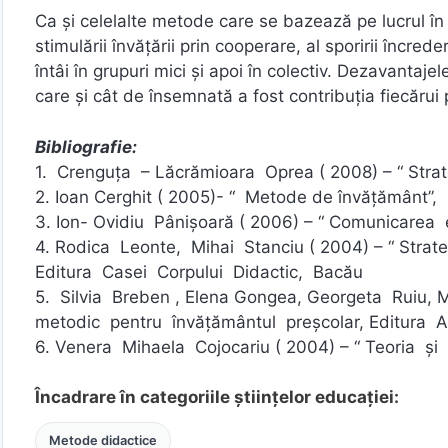
Ca şi celelalte metode care se bazează pe lucrul în 
stimulării învăţării prin cooperare, al sporirii încrede
întâi în grupuri mici şi apoi în colectiv. Dezavantaj
care şi cât de însemnată a fost contribuţia fiecărui 
Bibliografie:
1. Crenguţa – Lăcrămioara Oprea ( 2008) – “ Strateg
2. Ioan Cerghit ( 2005)- “ Metode de învăţământ”, 
3. Ion- Ovidiu Pânişoară ( 2006) – “ Comunicarea efi
4. Rodica Leonte, Mihai Stanciu ( 2004) – “ Strate
Editura Casei Corpului Didactic, Bacău
5. Silvia Breben , Elena Gongea, Georgeta Ruiu, M
metodic pentru învăţământul preşcolar, Editura A
6. Venera Mihaela Cojocariu ( 2004) – “ Teoria şi m
Încadrare în categoriile științelor educației:
Metode didactice