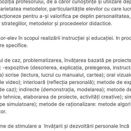
ziţia profesorului, de a căror cunoştinţe şi utilizare de
rietatea metodelor, particularităţile elevilor cu care luc
acţioneze pentru a-şi valorifica pe deplin personalitatea,
 strategiilor, metodelor şi procedeelor didactice.
lev în scopul realizării instrucției și educației. In pro
re specifice.
l de caz, problematizarea, învățarea bazată pe proiect
expozitive (descrierea, explicaţia, prelegerea, instructa
 scrise (lectura, lucrul cu manualul, cartea); oral vizual
icile video); interioară (reflecţia personală); metode de ex
l de caz); indirecte (demonstraţia, modelarea); metode d
ile tehnice, elaborarea de proiecte, activităţi creative); s
 pe simulatoare); metode de raţionalizare: metode algori
or.
e de stimulare a învăţarii şi dezvoltării personale încă 