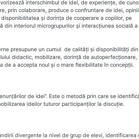
avorizează interschimbul de idei, de experienţe, de cuno
e, prin colaborare, produce o confruntare de idei, opinii
disponibilitatea şi dorinţa de cooperare a copiilor, pe
că din interiorul microgrupurilor şi interacţiunea socială a
e presupune un cumul de calităţi şi disponibilităţi din
ilului didactic, mobilizare, dorinţă de autoperfecţionare,
a de a accepta noul şi o mare flexibilitate în concepţii.
enunțărilor de idei”. Este o metodă prin care se identific
ilizarea ideilor tuturor participanților la discuţie.
ndirii divergente la nivel de grup de elevi, identificarea 