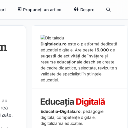
ori
Propuneți un articol
Despre
în
Digitaledu.ro
este o platformă dedicată
educației digitale. Are peste
15.000
de
sugestii de activități de învățare
și
resurse educaționale deschise
create
de cadre didactice, selectate, revizuite și
validate de specialiști în științele
educației.
i au
irea
Educatia-Digitala.ro
: pedagogie
izate.
digitală, competențe digitale,
digitalizarea educației.