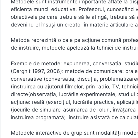
Metodele sunt instrumente importante aflate la dispo
eficienţa muncii educative. Profesorul, cunoscând va
obiectivele pe care trebuie să le atingă, trebuie să 
devenind el însuşi un creator în materie articulare a
Metoda reprezintă o cale pe acțiune comună profesor-e
de instruire, metodele apelează la tehnici de instrui
Exemple de metode: expunerea, conversația, studiu
(Cerghit 1997, 2006): metode de comunicare: orale: -
conversative (conversaţia, discuţia, problematizarea)
(instruirea cu ajutorul filmelor, prin radio, TV, tehn
directe(observaţia, lucrările experimentale, studiu
acţiune: reală (exerciţiul, lucrările practice, aplicaţi
(jocurile de simulare-asumarea de roluri, învăţarea
instruirea programată; instruire asistată de calculat
Metodele interactive de grup sunt modalităţi modern