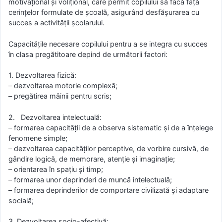
motivațional și volițional, care permit copilului să facă față
cerințelor formulate de școală, asigurând desfășurarea cu
succes a activității școlarului.
Capacitățile necesare copilului pentru a se integra cu succes
în clasa pregătitoare depind de următorii factori:
1. Dezvoltarea fizică:
– dezvoltarea motorie complexă;
– pregătirea mâinii pentru scris;
2. Dezvoltarea intelectuală:
– formarea capacității de a observa sistematic și de a înțelege
fenomene simple;
– dezvoltarea capacităților perceptive, de vorbire cursivă, de
gândire logică, de memorare, atenție și imaginație;
– orientarea în spațiu și timp;
– formarea unor deprinderi de muncă intelectuală;
– formarea deprinderilor de comportare civilizată și adaptare
socială;
3. Dezvoltarea socio-afectivă: