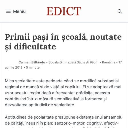
Sari
la
Meniu
conținut
Primii pași în școală, noutate
și dificultate
Carmen Băltăreţu
• Școala Gimnazială Săulești (Gorj) • România
17
aprilie 2018
• 5 minute
Mica școlaritate este perioada când se modifică substanțial
regimul de muncă și de viață al copilului. El se adaptează mai
ușor acestui regim dacă a frecventat grădinița, aceasta
contribuind într-o măsură semnificativă la formarea și
dezvoltarea aptitudinii de școlaritate.
Aptitudinea de școlaritate presupune existența unui ansamblu
de calități, însușiri în plan: senzorio-motor, cognitiv, afectiv-