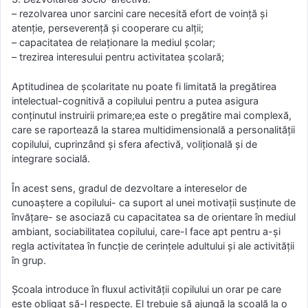
– rezolvarea unor sarcini care necesită efort de voință și
atenție, perseverență și cooperare cu alții;
– capacitatea de relaționare la mediul școlar;
– trezirea interesului pentru activitatea școlară;
Aptitudinea de școlaritate nu poate fi limitată la pregătirea
intelectual-cognitivă a copilului pentru a putea asigura
conținutul instruirii primare;ea este o pregătire mai complexă,
care se raportează la starea multidimensională a personalității
copilului, cuprinzând și sfera afectivă, volițională și de
integrare socială.
În acest sens, gradul de dezvoltare a intereselor de
cunoaștere a copilului- ca suport al unei motivații susținute de
învățare- se asociază cu capacitatea sa de orientare în mediul
ambiant, sociabilitatea copilului, care-l face apt pentru a-și
regla activitatea în funcție de cerințele adultului și ale activității
în grup.
Școala introduce în fluxul activității copilului un orar pe care
este obligat să-l respecte. El trebuie să ajungă la școală la o