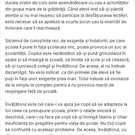
durata orelor de curs este asemănătoare cu cea a activităților
din grupa mare de la grădiniță. Când elevii tind să-și piardă
atenția și nu mai reușesc să participe la desfășurarea lecțiilor,
este necesar să se apeleze la scurte jocuri sau la exerciții de
înviorare care îi reactivează.
Sistemul de cunoștințe noi, de exigențe și îndatoriri, pe care
școala îl pune în fața școlarului mic, poate provoca un șoc al
școlarității. Copilul este nerăbdător să-și pună ghiozdanul în
spate și să meargă la școală, să învețe să scrie și să citească,
să-și cunoască colegii și învățătorul. De aceea, el nu trebuie
dezamăgit. Nu este indicat ca din primele zile elevii să fie
puși în fața unor exigențe prea mari. Totul trebuie să evolueze
de la simplu la complex pentru a nu provoca reacții de
respingere față de școală.
Învățătorul este cel care-i va ajuta pe copii să se adapteze la
tot ceea ce presupune școala, printr-o relație sinceră și
deschisă, care-i va face pe copii să-și învingă teama și chiar
insuficienta lor pregătire pentru viața de școlar. Nu toți copiii
se confruntă cu aceleași probleme. De aceea, învățătorul, cu