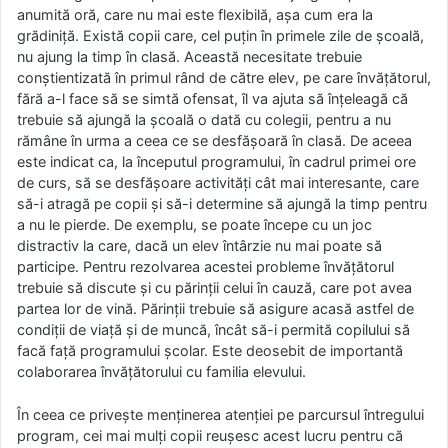
anumită oră, care nu mai este flexibilă, așa cum era la
grădiniță. Există copii care, cel puțin în primele zile de școală,
nu ajung la timp în clasă. Această necesitate trebuie
conștientizată în primul rând de către elev, pe care învățătorul,
fără a-l face să se simtă ofensat, îl va ajuta să înțeleagă că
trebuie să ajungă la școală o dată cu colegii, pentru a nu
rămâne în urma a ceea ce se desfășoară în clasă. De aceea
este indicat ca, la începutul programului, în cadrul primei ore
de curs, să se desfășoare activități cât mai interesante, care
să-i atragă pe copii și să-i determine să ajungă la timp pentru
a nu le pierde. De exemplu, se poate începe cu un joc
distractiv la care, dacă un elev întârzie nu mai poate să
participe. Pentru rezolvarea acestei probleme învățătorul
trebuie să discute și cu părinții celui în cauză, care pot avea
partea lor de vină. Părinții trebuie să asigure acasă astfel de
condiții de viață și de muncă, încât să-i permită copilului să
facă față programului școlar. Este deosebit de importantă
colaborarea învățătorului cu familia elevului.
În ceea ce privește menținerea atenției pe parcursul întregului
program, cei mai mulți copii reușesc acest lucru pentru că