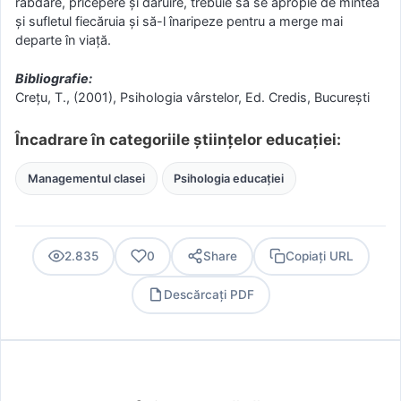
răbdare, pricepere și dăruire, trebuie să se apropie de mintea
și sufletul fiecăruia și să-l înaripeze pentru a merge mai
departe în viață.
Bibliografie:
Crețu, T., (2001), Psihologia vârstelor, Ed. Credis, București
Încadrare în categoriile științelor educației:
Managementul clasei
Psihologia educației
2.835
0
Share
Copiați URL
Descărcați PDF
PDF