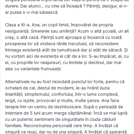
durere. Dar atunci… cu cine să înceapă ? Părinţii, desigur, ei n-
ar putea s-o mai iubească.
Clasa a XI-a. Ana, un copil timid, împovărat de propria
nesiguranţă. Smerenie sau umilinţă? Acum o altă şcoală, un alt
oraş, o altă casă. Părinţii sunt aproape şi încearcă cu toată
priceperea lor să vindece rănile trecutului, să reconsidere
întreaga existenţă atât de tumultoasă dar şi atât de săracă. Şi
nu vorbim aici de existenţa ei cât de a lor. S-au împăcat, ei, cu
ei, cu propriile lor neajunsuri, cu limitele şi destinul, dar mai
ales cu variantele frumuseţii.
Alternativele nu au fost niciodată punctul lor forte, pentru că
ochelarii de cal, destul de moderni, le-au hrănit iluzia
liniarităţii, simplismului, confortului, într-o lume complexă,
largă, cu ispite, provocari şi multe, multe şanse. Ana face
terapie într-un centru de dezintoxicare. După o perioadă de
internare de 5 luni acum merge săptămânal. Încă se mai luptă
cu un puternic sentiment de singurătate în ciuda căldurii
familiale. Reconstruirea personală cere timp. A învăţat că
singură va reuşi, dar nu de una singură. A învăţat că speranţă