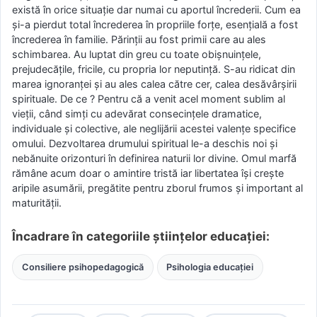
există în orice situaţie dar numai cu aportul încrederii. Cum ea
şi-a pierdut total încrederea în propriile forţe, esenţială a fost
încrederea în familie. Părinţii au fost primii care au ales
schimbarea. Au luptat din greu cu toate obişnuinţele,
prejudecăţile, fricile, cu propria lor neputinţă. S-au ridicat din
marea ignoranţei şi au ales calea către cer, calea desăvârşirii
spirituale. De ce ? Pentru că a venit acel moment sublim al
vieţii, când simţi cu adevărat consecinţele dramatice,
individuale şi colective, ale neglijării acestei valenţe specifice
omului. Dezvoltarea drumului spiritual le-a deschis noi şi
nebănuite orizonturi în definirea naturii lor divine. Omul marfă
rămâne acum doar o amintire tristă iar libertatea îşi creşte
aripile asumării, pregătite pentru zborul frumos şi important al
maturităţii.
Încadrare în categoriile științelor educației:
Consiliere psihopedagogică
Psihologia educației