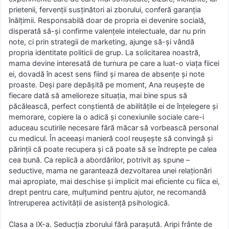
prietenii, fervenţii susţinători ai zborului, conferă garanţia
înălţimii. Responsabilă doar de propria ei devenire socială,
disperată să-şi confirme valenţele intelectuale, dar nu prin
note, ci prin strategii de marketing, ajunge să-şi vândă
propria identitate politicii de grup. La solicitarea noastră,
mama devine interesată de turnura pe care a luat-o viaţa fiicei
ei, dovadă în acest sens fiind şi marea de absenţe şi note
proaste. Deşi pare depăşită pe moment, Ana reuşeşte de
fiecare dată să amelioreze situaţia, mai bine spus să
păcălească, perfect conştientă de abilităţile ei de înţelegere şi
memorare, copiere la o adică şi conexiunile sociale care-i
aduceau scutirile necesare fără măcar să vorbească personal
cu medicul. În aceeaşi manieră cool reuşeşte să convingă şi
părinţii că poate recupera şi că poate să se îndrepte pe calea
cea bună. Ca replică a abordărilor, potrivit aş spune –
seductive, mama ne garantează dezvoltarea unei relaţionări
mai apropiate, mai deschise şi implicit mai eficiente cu fiica ei,
drept pentru care, mulţumind pentru ajutor, ne recomandă
întreruperea activităţii de asistenţă psihologică.
Clasa a IX-a. Seducţia zborului fără paraşută. Aripi frânte de