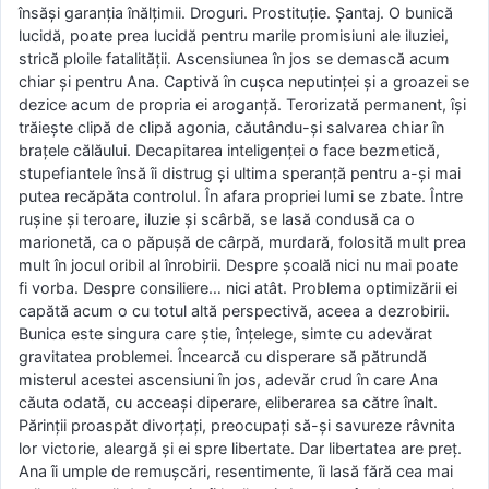
însăşi garanţia înălţimii. Droguri. Prostituţie. Şantaj. O bunică
lucidă, poate prea lucidă pentru marile promisiuni ale iluziei,
strică ploile fatalităţii. Ascensiunea în jos se demască acum
chiar şi pentru Ana. Captivă în cuşca neputinţei şi a groazei se
dezice acum de propria ei aroganţă. Terorizată permanent, îşi
trăieşte clipă de clipă agonia, căutându-şi salvarea chiar în
braţele călăului. Decapitarea inteligenţei o face bezmetică,
stupefiantele însă îi distrug şi ultima speranţă pentru a-şi mai
putea recăpăta controlul. În afara propriei lumi se zbate. Între
ruşine şi teroare, iluzie şi scârbă, se lasă condusă ca o
marionetă, ca o păpuşă de cârpă, murdară, folosită mult prea
mult în jocul oribil al înrobirii. Despre şcoală nici nu mai poate
fi vorba. Despre consiliere… nici atât. Problema optimizării ei
capătă acum o cu totul altă perspectivă, aceea a dezrobirii.
Bunica este singura care ştie, înţelege, simte cu adevărat
gravitatea problemei. Încearcă cu disperare să pătrundă
misterul acestei ascensiuni în jos, adevăr crud în care Ana
căuta odată, cu acceaşi diperare, eliberarea sa către înalt.
Părinţii proaspăt divorţaţi, preocupaţi să-şi savureze râvnita
lor victorie, aleargă şi ei spre libertate. Dar libertatea are preţ.
Ana îi umple de remuşcări, resentimente, îi lasă fără cea mai