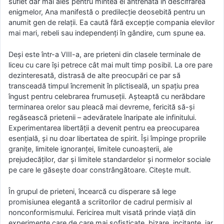
suflet dar mai ales pentru mintea ei antrenată în descifrarea
enigmelor, Ana manifestă o predilecţie deosebită pentru un
anumit gen de relaţii. Ea caută fără excepţie compania elevilor
mai mari, rebeli sau independenţi în gândire, cum spune ea.
Deşi este într-a VIII-a, are prieteni din clasele terminale de
liceu cu care îşi petrece cât mai mult timp posibil. La ore pare
dezinteresată, distrasă de alte preocupări ce par să
transceadă timpul încremenit în plictiseală, un spaţiu prea
îngust pentru celebrarea frumuseţii. Aşteaptă cu nerăbdare
terminarea orelor sau pleacă mai devreme, fericită să-şi
regăsească prietenii – adevăratele înaripate ale infinitului.
Experimentarea libertăţii a devenit pentru ea preocuparea
esenţială, şi nu doar libertatea de spirit. Îşi împinge propriile
graniţe, limitele ignoranţei, limitele cunoaşterii, ale
prejudecăţilor, dar şi limitele standardelor şi normelor sociale
pe care le găseşte doar constrângătoare. Citeşte mult.
În grupul de prieteni, încearcă cu disperare să lege
promisiunea elegantă a scriitorilor de cadrul permisiv al
nonconformismului. Fericirea mult visată prinde viaţă din
experimente care de care mai sofisticate, bizare, incitante, iar