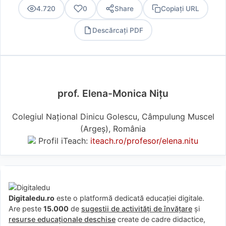
4.720
0
Share
Copiați URL
Descărcați PDF
PDF
prof. Elena-Monica Nițu
Colegiul Național Dinicu Golescu, Câmpulung Muscel
(Argeş), România
Profil iTeach:
iteach.ro/profesor/elena.nitu
Digitaledu.ro
este o platformă dedicată educației digitale.
Are peste
15.000
de
sugestii de activități de învățare
și
resurse educaționale deschise
create de cadre didactice,