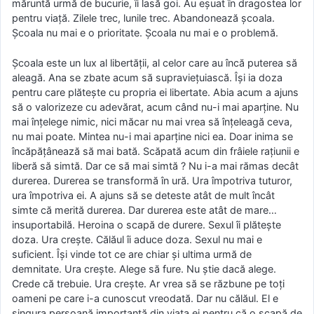
măruntă urmă de bucurie, îi lasă goi. Au eşuat în dragostea lor
pentru viaţă. Zilele trec, lunile trec. Abandonează şcoala.
Şcoala nu mai e o prioritate. Şcoala nu mai e o problemă.
Şcoala este un lux al libertăţii, al celor care au încă puterea să
aleagă. Ana se zbate acum să supravieţuiască. Îşi ia doza
pentru care plăteşte cu propria ei libertate. Abia acum a ajuns
să o valorizeze cu adevărat, acum când nu-i mai aparţine. Nu
mai înţelege nimic, nici măcar nu mai vrea să înţeleagă ceva,
nu mai poate. Mintea nu-i mai aparţine nici ea. Doar inima se
încăpăţânează să mai bată. Scăpată acum din frâiele raţiunii e
liberă să simtă. Dar ce să mai simtă ? Nu i-a mai rămas decât
durerea. Durerea se transformă în ură. Ura împotriva tuturor,
ura împotriva ei. A ajuns să se deteste atât de mult încât
simte că merită durerea. Dar durerea este atât de mare…
insuportabilă. Heroina o scapă de durere. Sexul îi plăteşte
doza. Ura creşte. Călăul îi aduce doza. Sexul nu mai e
suficient. Îşi vinde tot ce are chiar şi ultima urmă de
demnitate. Ura creşte. Alege să fure. Nu ştie dacă alege.
Crede că trebuie. Ura creşte. Ar vrea să se răzbune pe toţi
oameni pe care i-a cunoscut vreodată. Dar nu călăul. El e
singura persoană importantă din viaţa ei pentru că o scapă de