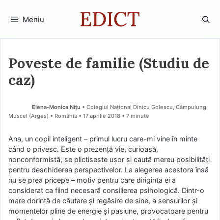
Sari
la
Meniu
conținut
Poveste de familie (Studiu de
caz)
Elena-Monica Nițu
• Colegiul Național Dinicu Golescu, Câmpulung
Muscel (Argeş) • România
17 aprilie 2018
• 7 minute
Ana, un copil inteligent – primul lucru care-mi vine în minte
când o privesc. Este o prezenţă vie, curioasă,
nonconformistă, se plictiseşte uşor şi caută mereu posibilităţi
pentru deschiderea perspectivelor. La alegerea acestora însă
nu se prea pricepe – motiv pentru care diriginta ei a
considerat ca fiind necesară consilierea psihologică. Dintr-o
mare dorinţă de căutare şi regăsire de sine, a sensurilor şi
momentelor pline de energie şi pasiune, provocatoare pentru