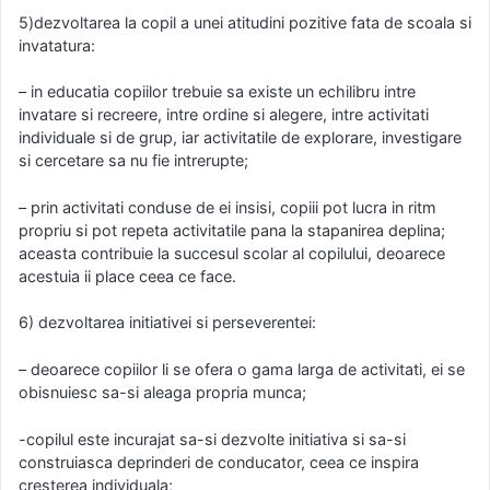
5)dezvoltarea la copil a unei atitudini pozitive fata de scoala si
invatatura:
– in educatia copiilor trebuie sa existe un echilibru intre
invatare si recreere, intre ordine si alegere, intre activitati
individuale si de grup, iar activitatile de explorare, investigare
si cercetare sa nu fie intrerupte;
– prin activitati conduse de ei insisi, copiii pot lucra in ritm
propriu si pot repeta activitatile pana la stapanirea deplina;
aceasta contribuie la succesul scolar al copilului, deoarece
acestuia ii place ceea ce face.
6) dezvoltarea initiativei si perseverentei:
– deoarece copiilor li se ofera o gama larga de activitati, ei se
obisnuiesc sa-si aleaga propria munca;
-copilul este incurajat sa-si dezvolte initiativa si sa-si
construiasca deprinderi de conducator, ceea ce inspira
cresterea individuala;