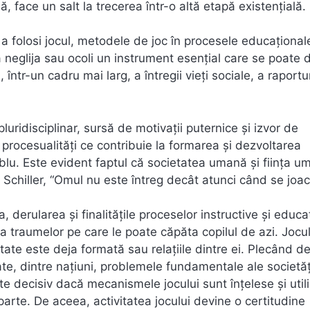
, face un salt la trecerea într-o altă etapă existenţială.
 folosi jocul, metodele de joc în procesele educaţionale
a neglija sau ocoli un instrument esenţial care se poate 
, într-un cadru mai larg, a întregii vieţi sociale, a raportu
uridisciplinar, sursă de motivaţii puternice şi izvor de
i procesualităţi ce contribuie la formarea şi dezvoltarea
blu. Este evident faptul că societatea umană şi fiinţa 
chiller, “Omul nu este întreg decât atunci când se joac
derularea şi finalităţile proceselor instructive şi educa
rma traumelor pe care le poate căpăta copilul de azi. Jocu
itate este deja formată sau relaţiile dintre ei. Plecând de
ate, dintre naţiuni, problemele fundamentale ale societăţ
e decisiv dacă mecanismele jocului sunt înţelese şi util
arte. De aceea, activitatea jocului devine o certitudine