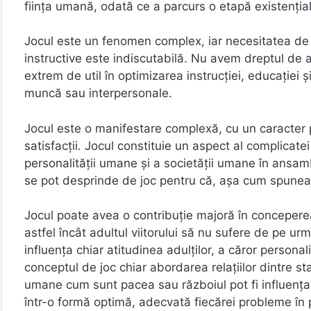
fiinţa umană, odată ce a parcurs o etapă existenţială
Jocul este un fenomen complex, iar necesitatea de a
instructive este indiscutabilă. Nu avem dreptul de 
extrem de util în optimizarea instrucţiei, educaţiei şi
muncă sau interpersonale.
Jocul este o manifestare complexă, cu un caracter pl
satisfacţii. Jocul constituie un aspect al complicate
personalităţii umane şi a societăţii umane în ansam
se pot desprinde de joc pentru că, aşa cum spunea S
Jocul poate avea o contribuţie majoră în conceperea, 
astfel încât adultul viitorului să nu sufere de pe u
influenţa chiar atitudinea adulţilor, a căror personal
conceptul de joc chiar abordarea relaţiilor dintre st
umane cum sunt pacea sau războiul pot fi influenţat
într-o formă optimă, adecvată fiecărei probleme în p