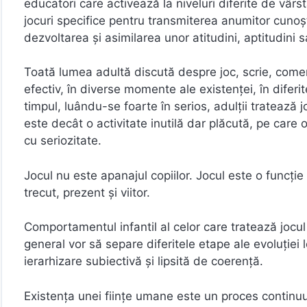
educatori care activează la niveluri diferite de vârs
jocuri specifice pentru transmiterea anumitor cunoş
dezvoltarea şi asimilarea unor atitudini, aptitudini
Toată lumea adultă discută despre joc, scrie, come
efectiv, în diverse momente ale existenţei, în diferi
timpul, luându-se foarte în serios, adulţii tratează 
este decât o activitate inutilă dar plăcută, pe care 
cu seriozitate.
Jocul nu este apanajul copiilor. Jocul este o funcţie
trecut, prezent şi viitor.
Comportamentul infantil al celor care tratează jocu
general vor să separe diferitele etape ale evoluţiei l
ierarhizare subiectivă şi lipsită de coerenţă.
Existenţa unei fiinţe umane este un proces continuu