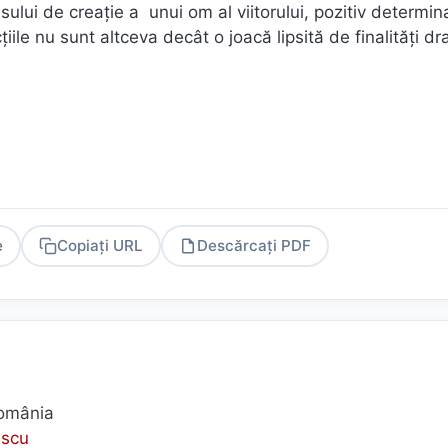
ului de creaţie a unui om al viitorului, pozitiv determina
cţiile nu sunt altceva decât o joacă lipsită de finalităţi d
e
Copiați URL
Descărcați PDF
PDF
România
escu