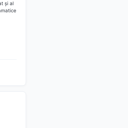
t şi al
ramatice