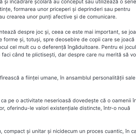
tă şi încadrare şcolară au conceput sau utilizează o seri
tinţe, formarea unor priceperi şi deprinderi sau pentru
 sau crearea unor punţi afective şi de comunicare.
ntează despre joc şi, ceea ce este mai important, se jo
te forme şi, totuşi, spre deosebire de copii care se joacă 
jocul cel mult cu o deferenţă îngăduitoare. Pentru ei jocu
o faci când te plictiseşti, dar despre care nu merită să vo
 firească a fiinţei umane, în ansamblul personalităţii sale
l ca pe o activitate neserioasă dovedeşte că o oamenii î
or, oferindu-le valori existenţiale distincte, într-o nouă
, compact şi unitar şi nicidecum un proces cuantic, în c