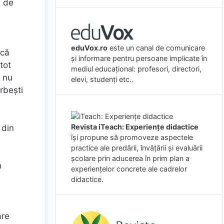
e de
eduVox.ro
este un canal de comunicare
acă
și informare pentru persoane implicate în
tot
mediul educațional: profesori, directori,
l nu
elevi, studenți etc..
rbeşti
Revista iTeach: Experienţe didactice
 din
îşi propune să promoveze aspectele
practice ale predării, învăţării şi evaluării
şcolare prin aducerea în prim plan a
n
experienţelor concrete ale cadrelor
didactice.
are