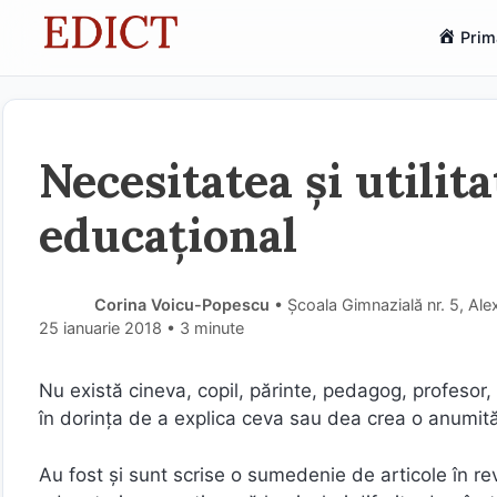
Sari
Prim
la
conținut
Necesitatea și utilit
educațional
Corina Voicu-Popescu
• Școala Gimnazială nr. 5, Al
25 ianuarie 2018
• 3 minute
Nu există cineva, copil, părinte, pedagog, profesor, 
în dorinţa de a explica ceva sau dea crea o anumită
Au fost şi sunt scrise o sumedenie de articole în re