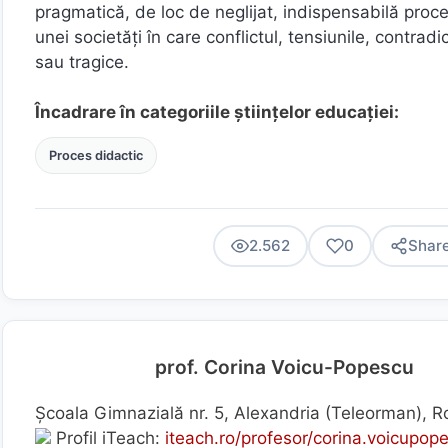
pragmatică, de loc de neglijat, indispensabilă proces
unei societăţi în care conflictul, tensiunile, contradi
sau tragice.
Încadrare în categoriile științelor educației:
Proces didactic
2.562
0
Shar
prof. Corina Voicu-Popescu
Școala Gimnazială nr. 5, Alexandria (Teleorman), 
Profil iTeach:
iteach.ro/profesor/corina.voicupop