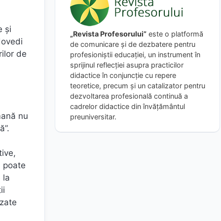
 şi
„Revista Profesorului”
este o platformă
dovedi
de comunicare și de dezbatere pentru
rilor de
profesioniștii educației, un instrument în
sprijinul reflecției asupra practicilor
didactice în conjuncție cu repere
teoretice, precum și un catalizator pentru
dezvoltarea profesională continuă a
cadrelor didactice din învățământul
umană nu
preuniversitar.
ă”.
tive,
l poate
 la
ii
izate