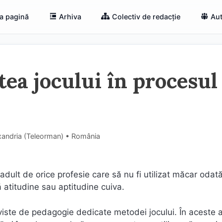
a pagină
Arhiva
Colectiv de redacție
Aut
atea jocului în procesul
exandria (Teleorman) • România
adult de orice profesie care să nu fi utilizat măcar odată
 atitudine sau aptitudine cuiva.
viste de pedagogie dedicate metodei jocului. În aceste a