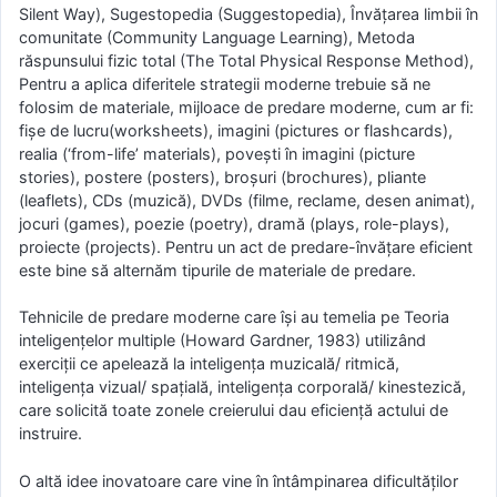
Silent Way), Sugestopedia (Suggestopedia), Învăţarea limbii în
comunitate (Community Language Learning), Metoda
răspunsului fizic total (The Total Physical Response Method),
Pentru a aplica diferitele strategii moderne trebuie să ne
folosim de materiale, mijloace de predare moderne, cum ar fi:
fişe de lucru(worksheets), imagini (pictures or flashcards),
realia (‘from-life’ materials), poveşti în imagini (picture
stories), postere (posters), broşuri (brochures), pliante
(leaflets), CDs (muzică), DVDs (filme, reclame, desen animat),
jocuri (games), poezie (poetry), dramă (plays, role-plays),
proiecte (projects). Pentru un act de predare-învăţare eficient
este bine să alternăm tipurile de materiale de predare.
Tehnicile de predare moderne care îşi au temelia pe Teoria
inteligenţelor multiple (Howard Gardner, 1983) utilizând
exerciţii ce apelează la inteligenţa muzicală/ ritmică,
inteligenţa vizual/ spaţială, inteligenţa corporală/ kinestezică,
care solicită toate zonele creierului dau eficienţă actului de
instruire.
O altă idee inovatoare care vine în întâmpinarea dificultăţilor