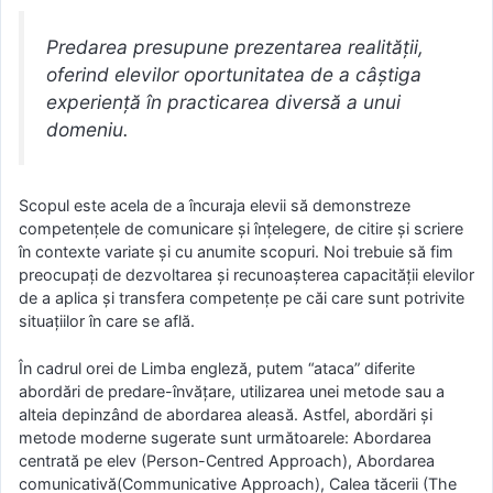
Predarea presupune prezentarea realităţii,
oferind elevilor oportunitatea de a câştiga
experienţă în practicarea diversă a unui
domeniu.
Scopul este acela de a încuraja elevii să demonstreze
competenţele de comunicare şi înţelegere, de citire şi scriere
în contexte variate şi cu anumite scopuri. Noi trebuie să fim
preocupaţi de dezvoltarea şi recunoaşterea capacităţii elevilor
de a aplica şi transfera competenţe pe căi care sunt potrivite
situaţiilor în care se află.
În cadrul orei de Limba engleză, putem “ataca” diferite
abordări de predare-învăţare, utilizarea unei metode sau a
alteia depinzând de abordarea aleasă. Astfel, abordări şi
metode moderne sugerate sunt următoarele: Abordarea
centrată pe elev (Person-Centred Approach), Abordarea
comunicativă(Communicative Approach), Calea tăcerii (The