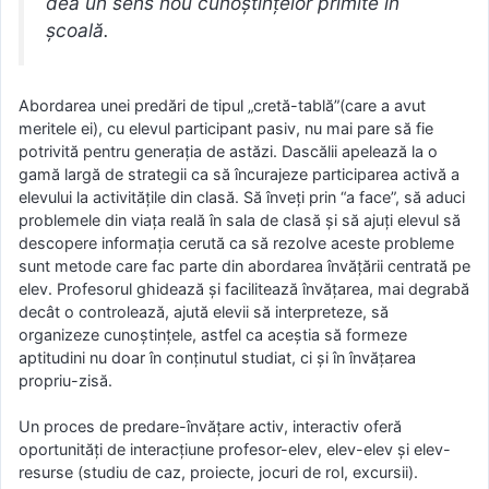
dea un sens nou cunoştinţelor primite în
şcoală.
Abordarea unei predări de tipul „cretă-tablă”(care a avut
meritele ei), cu elevul participant pasiv, nu mai pare să fie
potrivită pentru generaţia de astăzi. Dascălii apelează la o
gamă largă de strategii ca să încurajeze participarea activă a
elevului la activităţile din clasă. Să înveţi prin “a face”, să aduci
problemele din viaţa reală în sala de clasă şi să ajuţi elevul să
descopere informaţia cerută ca să rezolve aceste probleme
sunt metode care fac parte din abordarea învăţării centrată pe
elev. Profesorul ghidează şi facilitează învăţarea, mai degrabă
decât o controlează, ajută elevii să interpreteze, să
organizeze cunoştinţele, astfel ca aceştia să formeze
aptitudini nu doar în conţinutul studiat, ci şi în învăţarea
propriu-zisă.
Un proces de predare-învăţare activ, interactiv oferă
oportunităţi de interacţiune profesor-elev, elev-elev şi elev-
resurse (studiu de caz, proiecte, jocuri de rol, excursii).