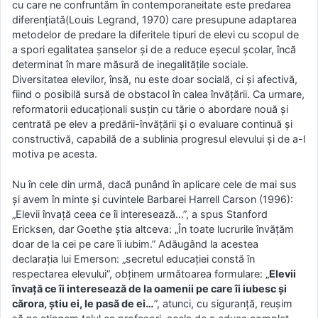
cu care ne confruntăm în contemporaneitate este predarea
diferenţiată(Louis Legrand, 1970) care presupune adaptarea
metodelor de predare la diferitele tipuri de elevi cu scopul de
a spori egalitatea şanselor şi de a reduce eşecul şcolar, încă
determinat în mare măsură de inegalităţile sociale.
Diversitatea elevilor, însă, nu este doar socială, ci şi afectivă,
fiind o posibilă sursă de obstacol în calea învăţării. Ca urmare,
reformatorii educaţionali susţin cu tărie o abordare nouă şi
centrată pe elev a predării-învăţării şi o evaluare continuă şi
constructivă, capabilă de a sublinia progresul elevului şi de a-l
motiva pe acesta.
Nu în cele din urmă, dacă punând în aplicare cele de mai sus
şi avem în minte şi cuvintele Barbarei Harrell Carson (1996):
„Elevii învaţă ceea ce îi interesează…”, a spus Stanford
Ericksen, dar Goethe ştia altceva: „În toate lucrurile învăţăm
doar de la cei pe care îi iubim.” Adăugând la acestea
declaraţia lui Emerson: „secretul educaţiei constă în
respectarea elevului”, obţinem următoarea formulare: „
Elevii
învaţă ce îi interesează de la oamenii pe care îi iubesc şi
cărora, ştiu ei, le pasă de ei…
”, atunci, cu siguranţă, reuşim