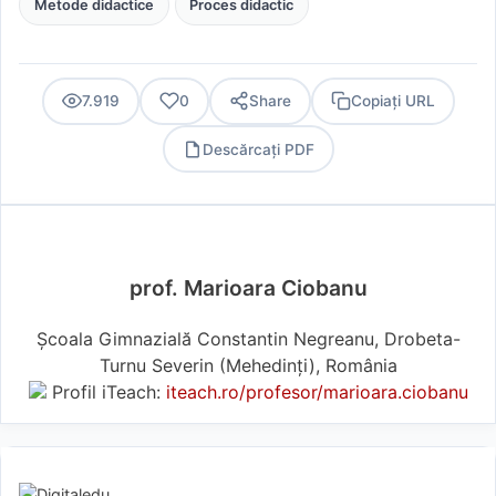
Metode didactice
Proces didactic
7.919
0
Share
Copiați URL
Descărcați PDF
PDF
prof. Marioara Ciobanu
Școala Gimnazială Constantin Negreanu, Drobeta-
Turnu Severin (Mehedinţi), România
Profil iTeach:
iteach.ro/profesor/marioara.ciobanu