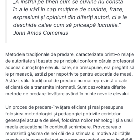
„A instrui pe tineri cum se cuvine nu constă
în a le vârî în cap mulţime de cuvinte, fraze,
expresiuni şi opiniuni din diferiţi autori, ci a le
deschide calea cum să priceapă lucrurile.”-
John Amos Comenius
Metodele tradiţionale de predare, caracterizate printr-o relaţie
de autoritate şi bazate pe principiul conform căruia profesorul
aducea cunoştinţe elevului care, se presupune, era pregătit să
le primească, astăzi par nepotrivite pentru educaţia de masă.
Astăzi, stilul tradiţional de predare nu mai reprezintă o cale
eficientă de a transmite informaţii. Sunt dezvoltate diferite
metode de predare-învăţare având în minte nevoile elevului.
Un proces de predare-învăţare eficient şi real presupune
folosirea metodologiei şi pedagogiei potrivite cerinţelor
generaţiei actuale de elevi, folosirea noilor tehnologii şi a unui
mediu educaţional în continuă schimbare. Provocarea o
reprezintă găsirea de noi căi de a stimula şi motiva abilităţile
creative ale generaţiei actuale care are vederi asupra învăţării