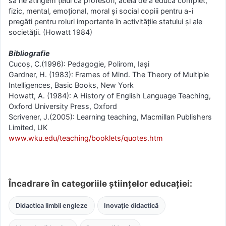
să ne atingem ţelul ca profesori, acela de a educa complet,
fizic, mental, emoţional, moral şi social copiii pentru a-i
pregăti pentru roluri importante în activităţile statului şi ale
societăţii. (Howatt 1984)
Bibliografie
Cucoş, C.(1996): Pedagogie, Polirom, Iaşi
Gardner, H. (1983): Frames of Mind. The Theory of Multiple
Intelligences, Basic Books, New York
Howatt, A. (1984): A History of English Language Teaching,
Oxford University Press, Oxford
Scrivener, J.(2005): Learning teaching, Macmillan Publishers
Limited, UK
www.wku.edu/teaching/booklets/quotes.htm
Încadrare în categoriile științelor educației:
Didactica limbii engleze
Inovație didactică