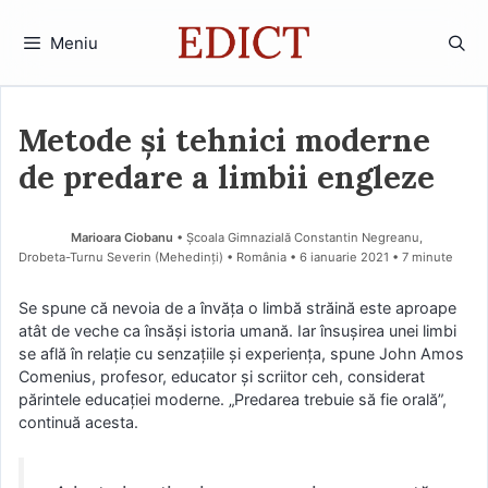
Sari
la
Meniu
conținut
Metode și tehnici moderne
de predare a limbii engleze
Marioara Ciobanu
• Școala Gimnazială Constantin Negreanu,
Drobeta-Turnu Severin (Mehedinţi) • România
6 ianuarie 2021
• 7 minute
Se spune că nevoia de a învăţa o limbă străină este aproape
atât de veche ca însăşi istoria umană. Iar însuşirea unei limbi
se află în relaţie cu senzaţiile şi experienţa, spune John Amos
Comenius, profesor, educator şi scriitor ceh, considerat
părintele educaţiei moderne. „Predarea trebuie să fie orală”,
continuă acesta.