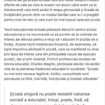
diferite de cele pe care le aveam noi atunci când eram ca ei.
Adolescenţii care intră astăzi în etapa gimnazială şi liceală de
învăţământ provin dintr-un mediul familial care nu i-a pregătit
pentru rolul de elev şi care sunt tot mai expuşi eşecului şcolar.
Teorii educaţionale actuale plasează elevul în centrul actului
educaţional şi ne recomandă ca să pornim de la centrele de
interes ale elevului pentru a reuşi să-l aducem în poziţia de a
învăţa. Aceste teorii mediatoare încearcă, de asemenea, să
lupte împotriva plictiselii în şcoală, care se manifestă nu doar
prin lipsa de interes (una din principalele cauze ale eşecului
şcolar), dar şi prin violenţă. Potrivit profesorului elveţian de
Istoria educaţiei, Charles Magnin, plictiseala elevilor de astăzi
vine de la pierderea înţelesului educaţiei în societate: “Şcoala
nu mai este necesar legitimă. Astăzi, cunoştinţele sunt
percepute ca fiind, mai întâi, funcţionale şi imediat utilizabile.”
Şcoala singură nu poate restabili valoarea
socială a educaţiei, totuşi, poate, însă, să