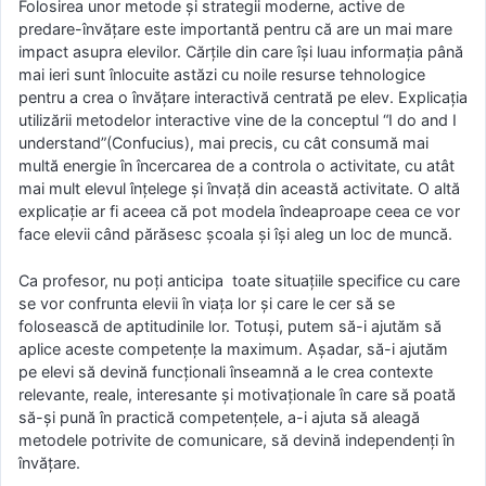
Folosirea unor metode şi strategii moderne, active de
predare-învăţare este importantă pentru că are un mai mare
impact asupra elevilor. Cărţile din care îşi luau informaţia până
mai ieri sunt înlocuite astăzi cu noile resurse tehnologice
pentru a crea o învăţare interactivă centrată pe elev. Explicaţia
utilizării metodelor interactive vine de la conceptul “I do and I
understand”(Confucius), mai precis, cu cât consumă mai
multă energie în încercarea de a controla o activitate, cu atât
mai mult elevul înţelege şi învaţă din această activitate. O altă
explicaţie ar fi aceea că pot modela îndeaproape ceea ce vor
face elevii când părăsesc şcoala şi îşi aleg un loc de muncă.
Ca profesor, nu poţi anticipa toate situaţiile specifice cu care
se vor confrunta elevii în viaţa lor şi care le cer să se
folosească de aptitudinile lor. Totuşi, putem să-i ajutăm să
aplice aceste competenţe la maximum. Aşadar, să-i ajutăm
pe elevi să devină funcţionali înseamnă a le crea contexte
relevante, reale, interesante şi motivaţionale în care să poată
să-şi pună în practică competenţele, a-i ajuta să aleagă
metodele potrivite de comunicare, să devină independenţi în
învăţare.