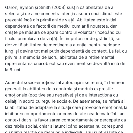
Garon, Byrson și Smith (2008) susțin că abilitatea de a
selecta și de a ne concentra atenția asupra unui stimul este
prezentă încă din primii ani de viață. Abilitatea este inițial
dependentă de factorii de mediu, cum ar fi noutatea, dar
crește pe măsură ce apare controlul voluntar (începând cu
finalul primului an de viață). În timpul anilor de grădiniță, se
dezvoltă abilitatea de menținere a atenției pentru perioade
lungi și devine tot mai puțin dependentă de context. La fel, cu
privire la memoria de lucru, abilitatea de a reține mental
reprezentarea unui obiect sau eveniment se dezvoltă încă de
la 6 luni.
Aspectul socio-emoțional al autodirijării se referă, în termeni
generali, la abilitatea de a controla și modula expresiile
emoționale (pozitive sau negative) și de a interacționa cu
ceilalți în acord cu regulile sociale. De asemenea, se referă și
la abilitatea de adaptare la situații care provoacă emoțional, la
inhibarea comportamentelor considerate neadecvate într-un
context dat și la favorizarea comportamentelor percepute ca
dezirabile social, chiar și atunci când acestea nu corespund
cu prima reacție de răspuns a individului sau sunt văzute ca