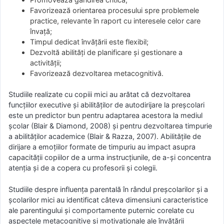
Favorizează orientarea procesului spre problemele
practice, relevante în raport cu interesele celor care
învață;
Timpul dedicat învățării este flexibil;
Dezvoltă abilități de planificare și gestionare a
activității;
Favorizează dezvoltarea metacognitivă.
Studiile realizate cu copiii mici au arătat că dezvoltarea
funcțiilor executive și abilităților de autodirijare la preșcolari
este un predictor bun pentru adaptarea acestora la mediul
școlar (Blair & Diamond, 2008) și pentru dezvoltarea timpurie
a abilităților academice (Blair & Razza, 2007). Abilitățile de
dirijare a emoțiilor formate de timpuriu au impact asupra
capacității copiilor de a urma instrucțiunile, de a-și concentra
atenția și de a copera cu profesorii și colegii.
Studiile despre influența parentală în rândul preșcolarilor și a
școlarilor mici au identificat câteva dimensiuni caracteristice
ale parentingului și comportamente puternic corelate cu
aspectele metacognitive și motivaționale ale învățării