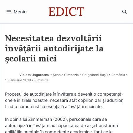
Sari
la
Meniu
conținut
Necesitatea dezvoltării
învățării autodirijate la
școlarii mici
Violeta Ungureanu
• Şcoala Gimnazială Chişcăreni (Iaşi) • România
16 ianuarie 2018
• 8 minute
Procesul de autodirijare în învățare a devenit o competență-
cheie în zilele noastre, necesară atât copiilor, dar și adulților,
fiind o caracteristică esențială a învățării eficiente.
În opinia lui Zimmerman (2002), persoanele care se
autodirijeză în învățare au capacitatea de a-și transforma
abilitățile mentale în competențe academice, fapt ce le