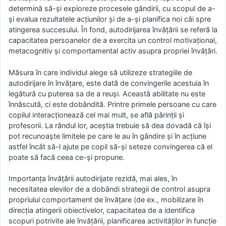
determină să-și exploreze procesele gândirii, cu scopul de a-
și evalua rezultatele acțiunilor și de a-și planifica noi căi spre
atingerea succesului. În fond, autodirijarea învățării se referă la
capacitatea persoanelor de a exercita un control motivațional,
metacognitiv și comportamental activ asupra propriei învățări.
Măsura în care individul alege să utilizeze strategiile de
autodirijare în învățare, este dată de convingerile acestuia în
legătură cu puterea sa de a reuși. Această abilitate nu este
înnăscută, ci este dobândită. Printre primele persoane cu care
copilul interacționează cel mai mult, se află părinții și
profesorii. La rândul lor, aceștia trebuie să dea dovadă că își
pot recunoaște limitele pe care le au în gândire și în acțiune
astfel încât să-l ajute pe copil să-și seteze convingerea că el
poate să facă ceea ce-și propune.
Importanța învățării autodirijate rezidă, mai ales, în
necesitatea elevilor de a dobândi strategii de control asupra
propriului comportament de învățare (de ex., mobilizare în
direcția atingerii obiectivelor, capacitatea de a identifica
scopuri potrivite ale învățării, planificarea activităților în funcție