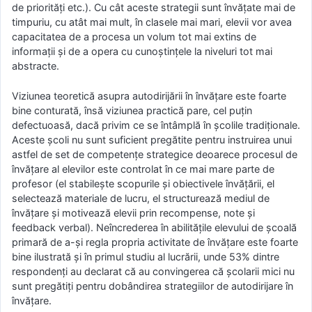
de priorități etc.). Cu cât aceste strategii sunt învățate mai de
timpuriu, cu atât mai mult, în clasele mai mari, elevii vor avea
capacitatea de a procesa un volum tot mai extins de
informații și de a opera cu cunoștințele la niveluri tot mai
abstracte.
Viziunea teoretică asupra autodirijării în învățare este foarte
bine conturată, însă viziunea practică pare, cel puțin
defectuoasă, dacă privim ce se întâmplă în școlile tradiționale.
Aceste școli nu sunt suficient pregătite pentru instruirea unui
astfel de set de competențe strategice deoarece procesul de
învățare al elevilor este controlat în ce mai mare parte de
profesor (el stabilește scopurile și obiectivele învățării, el
selectează materiale de lucru, el structurează mediul de
învățare și motivează elevii prin recompense, note și
feedback verbal). Neîncrederea în abilitățile elevului de școală
primară de a-și regla propria activitate de învățare este foarte
bine ilustrată și în primul studiu al lucrării, unde 53% dintre
respondenți au declarat că au convingerea că școlarii mici nu
sunt pregătiți pentru dobândirea strategiilor de autodirijare în
învățare.