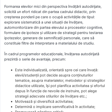
Formarea elevilor mici din perspectiva învățării autodirijate,
solicită un efort ridicat din partea cadrului didactic, prin
creșterea ponderii pe care o ocupă activitățile de tipul:
explorare sistematică a unei situații de învățare,
automonitorizare din partea elevului a proceselor cognitive,
formulare de ipoteze și utilizare de strategii pentru testarea
ipotezelor, generare de semnificații personale, care să
constituie filtre de interpretare a materialului de studiu.
În cadrul programelor educaționale, învățarea autodirijată
prezintă o serie de avantaje, precum:
Este individualizată, orientată spre cei care învață:
elevii/studenții pot decide asupra conținuturilor
tematice, asupra materialelor, metodelor și strategiilor
didactice utilizate, își pot planifica activitatea și efortul
depus în funcție de nevoile de instruire, pot alege
strategii adecvate stilurilor de învățare etc.;
Motivează și diversifică activitatea;
Determină o implicare semnificativă în activitate;
Promovează gândirea critică;