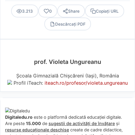
3.213
0
Share
Copiați URL
Descărcați PDF
PDF
prof. Violeta Ungureanu
Şcoala Gimnazială Chişcăreni (Iaşi), România
Profil iTeach:
iteach.ro/profesor/violeta.ungureanu
Digitaledu.ro
este o platformă dedicată educației digitale.
Are peste
15.000
de
sugestii de activități de învățare
și
resurse educaționale deschise
create de cadre didactice,