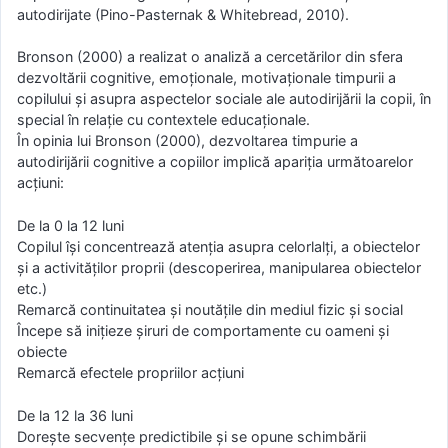
autodirijate (Pino-Pasternak & Whitebread, 2010).
Bronson (2000) a realizat o analiză a cercetărilor din sfera
dezvoltării cognitive, emoționale, motivaționale timpurii a
copilului și asupra aspectelor sociale ale autodirijării la copii, în
special în relație cu contextele educaționale.
În opinia lui Bronson (2000), dezvoltarea timpurie a
autodirijării cognitive a copiilor implică apariția următoarelor
acțiuni:
De la 0 la 12 luni
Copilul își concentrează atenția asupra celorlalți, a obiectelor
și a activităților proprii (descoperirea, manipularea obiectelor
etc.)
Remarcă continuitatea și noutățile din mediul fizic și social
Începe să inițieze șiruri de comportamente cu oameni și
obiecte
Remarcă efectele propriilor acțiuni
De la 12 la 36 luni
Dorește secvențe predictibile și se opune schimbării