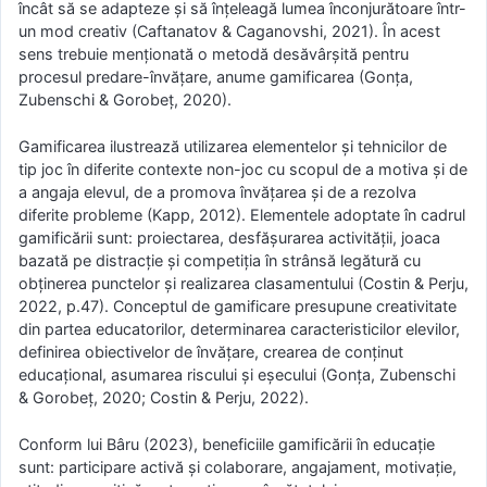
încât să se adapteze și să înțeleagă lumea înconjurătoare într-
un mod creativ (Caftanatov & Caganovshi, 2021). În acest
sens trebuie menționată o metodă desăvârșită pentru
procesul predare-învățare, anume gamificarea (Gonța,
Zubenschi & Gorobeț, 2020).
Gamificarea ilustrează utilizarea elementelor și tehnicilor de
tip joc în diferite contexte non-joc cu scopul de a motiva și de
a angaja elevul, de a promova învățarea și de a rezolva
diferite probleme (Kapp, 2012). Elementele adoptate în cadrul
gamificării sunt: proiectarea, desfășurarea activității, joaca
bazată pe distracție și competiția în strânsă legătură cu
obținerea punctelor și realizarea clasamentului (Costin & Perju,
2022, p.47). Conceptul de gamificare presupune creativitate
din partea educatorilor, determinarea caracteristicilor elevilor,
definirea obiectivelor de învățare, crearea de conținut
educațional, asumarea riscului și eșecului (Gonța, Zubenschi
& Gorobeț, 2020; Costin & Perju, 2022).
Conform lui Bâru (2023), beneficiile gamificării în educație
sunt: participare activă și colaborare, angajament, motivație,