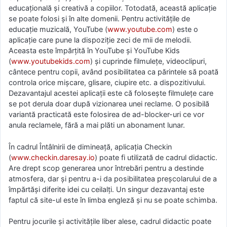
educațională și creativă a copiilor. Totodată, această aplicație
se poate folosi și în alte domenii. Pentru activitățile de
educație muzicală, YouTube (
www.youtube.com
) este o
aplicație care pune la dispoziție zeci de mii de melodii.
Aceasta este împărțită în YouTube și YouTube Kids
(
www.youtubekids.com
) și cuprinde filmulețe, videoclipuri,
cântece pentru copii, având posibilitatea ca părintele să poată
controla orice mișcare, glisare, ciupire etc. a dispozitivului.
Dezavantajul acestei aplicații este că folosește filmulețe care
se pot derula doar după vizionarea unei reclame. O posibilă
variantă practicată este folosirea de ad-blocker-uri ce vor
anula reclamele, fără a mai plăti un abonament lunar.
În cadrul Întâlnirii de dimineață, aplicația Checkin
(
www.checkin.daresay.io
) poate fi utilizată de cadrul didactic.
Are drept scop generarea unor întrebări pentru a destinde
atmosfera, dar și pentru a-i da posibilitatea preșcolarului de a
împărtăși diferite idei cu ceilalți. Un singur dezavantaj este
faptul că site-ul este în limba engleză și nu se poate schimba.
Pentru jocurile și activitățile liber alese, cadrul didactic poate