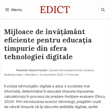
Sari
la
Meniu
conținut
Mijloace de învățământ
eficiente pentru educația
timpurie din sfera
tehnologiei digitale
Florentin Viorel Frunză
• Școala Gimnazială Axinte Uricariul,
Scânteia (Iaşi) • România
3 octombrie 2025
• 11 minute
Evoluția tehnologiilor digitale a adus o societate mai
informată, determinând în educația timpurie impunerea
calculatorului în procesul de predare-învățare-evaluare (Dincu,
2020). Prin introducerea acestor tehnologii, pregătim copiii
de vârstă timpurie să își dezvolte abilitățile digitale, astfel