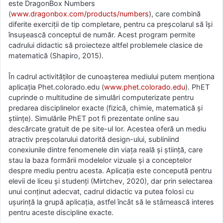
este DragonBox Numbers
(
www.dragonbox.com/products/numbers
), care combină
diferite exerciții de tip completare, pentru ca preșcolarul să își
însușească conceptul de număr. Acest program permite
cadrului didactic să proiecteze altfel problemele clasice de
matematică (Shapiro, 2015).
În cadrul activităților de cunoașterea mediului putem menționa
aplicația Phet.colorado.edu (
www.phet.colorado.edu
). PhET
cuprinde o multitudine de simulări computerizate pentru
predarea disciplinelor exacte (fizică, chimie, matematică și
științe). Simulările PhET pot fi prezentate online sau
descărcate gratuit de pe site-ul lor. Acestea oferă un mediu
atractiv preșcolarului datorită design-ului, subliniind
conexiunile dintre fenomenele din viața reală și știință, care
stau la baza formării modelelor vizuale și a conceptelor
despre mediu pentru acesta. Aplicația este concepută pentru
elevii de liceu și studenți (Mirtchev, 2020), dar prin selectarea
unui conținut adecvat, cadrul didactic va putea folosi cu
ușurință la grupă aplicația, astfel încât să le stârnească interes
pentru aceste discipline exacte.