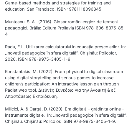
Game-based methods and strategies for training and
education. San Francisco. ISBN: 9781118096345
Munteanu, S. A. (2016). Glosar român-englez de termeni
pedagogici. Brăila: Editura Proilavia ISBN 978-606-8375-85-
4
Radu, E.L. Utilizarea calculatorului în educația preşcolarilor. In:
„Inovații pedagogice în sfera digitală”, Chişinău: Policolor,
2020. ISBN 978-9975-3405-1-9.
Konstantakis, M. (2022). From physical to digital classroom
using digital storytelling and serious games to increase
children’s participation: An interactive lesson plan through
Padlet web tool. Διεθνές Συνέδριο για την Ανοικτή & εξ
Αποστάσεως Εκπαίδευση.
Milicici, A. & Oargă, D. (2020). Era digitală – grădinița online –
instrumente digitale. In: „Inovații pedagogice în sfera digitală”,
Chişinău. Chişinău: Policolor. ISBN 978-9975-3405-1-9.