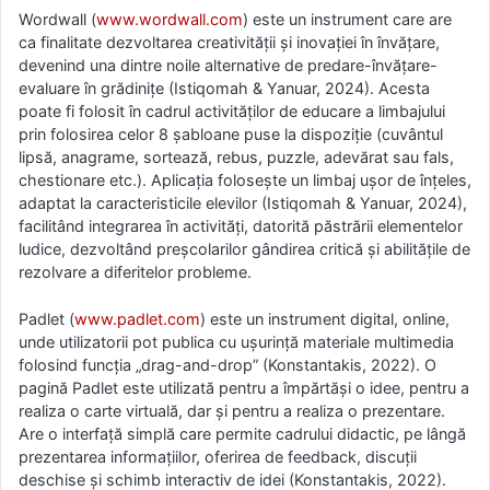
Wordwall (
www.wordwall.com
) este un instrument care are
ca finalitate dezvoltarea creativității și inovației în învățare,
devenind una dintre noile alternative de predare-învățare-
evaluare în grădinițe (Istiqomah & Yanuar, 2024). Acesta
poate fi folosit în cadrul activităților de educare a limbajului
prin folosirea celor 8 șabloane puse la dispoziție (cuvântul
lipsă, anagrame, sortează, rebus, puzzle, adevărat sau fals,
chestionare etc.). Aplicația folosește un limbaj ușor de înțeles,
adaptat la caracteristicile elevilor (Istiqomah & Yanuar, 2024),
facilitând integrarea în activități, datorită păstrării elementelor
ludice, dezvoltând preșcolarilor gândirea critică și abilitățile de
rezolvare a diferitelor probleme.
Padlet (
www.padlet.com
) este un instrument digital, online,
unde utilizatorii pot publica cu ușurință materiale multimedia
folosind funcția „drag-and-drop” (Konstantakis, 2022). O
pagină Padlet este utilizată pentru a împărtăși o idee, pentru a
realiza o carte virtuală, dar și pentru a realiza o prezentare.
Are o interfață simplă care permite cadrului didactic, pe lângă
prezentarea informațiilor, oferirea de feedback, discuții
deschise și schimb interactiv de idei (Konstantakis, 2022).