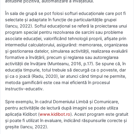
atitudine pozitivă, automatizare a învățatului.
În sala de grupă se pot folosi softuri educaționale care pot fi
selectate și adaptate în funcție de particularitățile grupei
(Iancu, 2022). Softul educațional se referă la proiectarea unui
program special pentru rezolvarea de sarcini sau probleme
asociate educației, valorificând tehnologii proprii, afișate prin
intermediul calculatorului, asigurând: memorarea, organizarea
și gestionarea datelor, simularea activității, realizarea evaluării
formative a învățării, precum și reglarea sau autoreglarea
activității de învățare (Munteanu, 2016, p.17). Se spune că, în
educația timpurie, totul trebuie să decurgă ca o poveste, dar
și ca o joacă (Radu, 2020), iar atunci când timpul ne permite,
metoda gamificării este cea mai eficientă în procesul
instructiv-educativ.
Spre exemplu, în cadrul Domeniului Limbă și Comunicare,
pentru activitățile de lectură după imagini se poate utiliza
aplicația Kidibot (
www.kidibot.ro
). Acest program este gratuit
și poate fi utilizat în evaluare, indicând răspunsurile corecte și
greșite (Iancu, 2022).