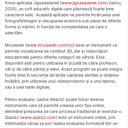
folosi aplicația Jigsawplanet (
www.jigsawplanet.com
) (Iancu,
2020), un soft educativ digital care păstrează foarte bine
caracterul ludic. Această aplicație ne permite încărcarea unei
fotografii/imagini și decuparea acestora sub piese de diferite
forme și mărimi, în funcție de complexitatea pe care o
selectăm.
Mozaweb (
www.mozaweb.com/ro/
) este un instrument ce
permite vizualizarea de conținut 3D, dar și videoclipuri
educaționale pentru diferite categorii de vârstă. Este
disponibil atât pentru utilizarea în școală de către profesori,
cât și de către părinți și elevi. Acest program se poate integra
foarte bine în secvența de lecție captarea atenției și dirijarea
învățării, prin utilizarea unui videoproiector și a unui laptop,
sau a unei table digitale.
Pentru evaluare, cadrul didactic poate folosi diverse
instrumente care să permită crearea unor fișe online,
eliminând presiunea pe care procesul tradițional ar exercita-o.
Quizizz (
www.quizizz.com
) este un instrument online, prin
intermediul căruia se pot realiza evaluarea formativă într-un