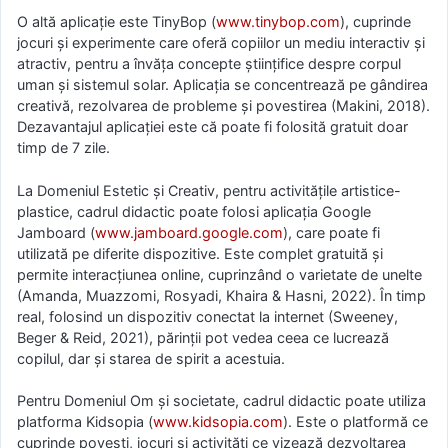
O altă aplicație este TinyBop (
www.tinybop.com
), cuprinde
jocuri și experimente care oferă copiilor un mediu interactiv și
atractiv, pentru a învăța concepte științifice despre corpul
uman și sistemul solar. Aplicația se concentrează pe gândirea
creativă, rezolvarea de probleme și povestirea (Makini, 2018).
Dezavantajul aplicației este că poate fi folosită gratuit doar
timp de 7 zile.
La Domeniul Estetic și Creativ, pentru activitățile artistice-
plastice, cadrul didactic poate folosi aplicația Google
Jamboard (
www.jamboard.google.com
), care poate fi
utilizată pe diferite dispozitive. Este complet gratuită și
permite interacțiunea online, cuprinzând o varietate de unelte
(Amanda, Muazzomi, Rosyadi, Khaira & Hasni, 2022). În timp
real, folosind un dispozitiv conectat la internet (Sweeney,
Beger & Reid, 2021), părinții pot vedea ceea ce lucrează
copilul, dar și starea de spirit a acestuia.
Pentru Domeniul Om și societate, cadrul didactic poate utiliza
platforma Kidsopia (
www.kidsopia.com
). Este o platformă ce
cuprinde povești, jocuri și activități ce vizează dezvoltarea