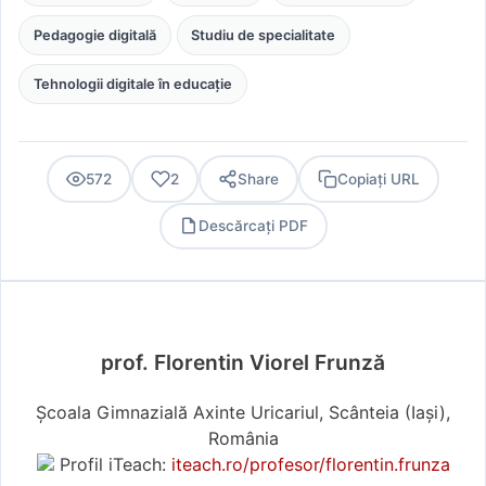
Pedagogie digitală
Studiu de specialitate
Tehnologii digitale în educație
572
2
Share
Copiați URL
Descărcați PDF
PDF
prof. Florentin Viorel Frunză
Școala Gimnazială Axinte Uricariul, Scânteia (Iaşi),
România
Profil iTeach:
iteach.ro/profesor/florentin.frunza