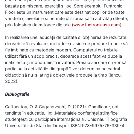
bazate pe mișcare, exerciții și joc. Spre exemplu, Funtronic
Floor este un instrument care este destinat copiilor de toate
vârstele și nivelurile și permite utilizarea sa în activități diferite,
prin folosirea de mijloace digitale (
www.funtronicusa.com
).
În realizarea unei educații de calitate și obținerea de rezultate
deosebite în evaluare, metodele clasice de predare trebuie să
fie îmbinate cu metodele modern. Computerul nu trebuie
utilizat fără un scop precis, deoarece acest fapt va duce la
ineficiență și monotonie în învățare. Preșcolarii care nu vor să
participe la activitățile din grupă îl vor determina pe cadrul
didactic să nu-și atingă obiectivele propuse la timp (Iancu,
2022).
Bibliografie
Caftanatov, O. & Caganovschi, D. (2021). Gamificare, noi
tendințe în educație. In: „Materialele conferinţei ştiinţifice
studenţeşti cu participare internaţională”. Chişinău: Tipografia
Universităţii de Stat din Tiraspol. ISBN 978-9975-76-339-4.