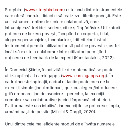
Storybird (
www.storybird.com
) este unul dintre instrumentele
care oferă cadrului didactic să realizeze diferite povești. Este
un instrument online de scriere colaborativă, care
întruchipează trei idei: scriere, citire și împărtășire. Utilizatorii
pot crea de la zero povești, începând cu coperta, titlul,
alegerea personajelor, fundalurilor și diferitelor ilustrații.
Instrumentul permite utilizatorilor să publice poveștile, astfel
încât să existe o colaborare între utilizatori permițând
obținerea de feedback de la experți (Konstantakis, 2022).
În Domeniul Științe, în activitățile de matematică se poate
utiliza aplicația Learningapps (
www.learningapps.org
). În
cadrul acestei aplicații, cadrul didactic poate crea de la
exerciții simple (jocul milionarii, quiz cu alegere/introducere,
grilă ordonare, joc de asociere – perechi), la exerciții
complexe sau colaborative (scrieți împreună, chat etc.).
Platforma este una intuitivă, iar exercițiile se pot crea simplu,
urmând pașii de pe site (Milicici & Oargă, 2020).
Unul dintre cele mai eficiente moduri de a învăța numerele