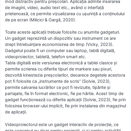
mod distractiv pentru preșcolari. Aplicația admite inserarea
de imagini, video, audio text etc., având o interfață
prietenoasă, ce permite vizualizarea cu ușurință a conținutului
de pe ecran (Milicici & Oargă, 2020).
Toate aceste aplicații trebuie folosite cu anumite gadgeturi.
Un gadget reprezintă un dispozitiv sau instrument ce are
drept întrebuințare economisirea de timp (Vicky, 2023).
Gadgetul poate fi un computer sau laptop, tablă digitală,
videoproiector, tabletă, telefon smart etc.
Tabla digitală este versiunea electronică a tablei clasice și
permite scrierea cu diferite tipuri de markere sau pixuri,
dezvoltă kinestezia preșcolarilor, deoarece degetele acestora
pot fi folosite ca „instrumente de scris” (Solvie, 2023),
permite salvarea lucrărilor ce pot fi revizuite, tipărite și
partajate, fie în format electronic, fie pe hârtie. Acest timp de
gadget funcționează cu diferite aplicații (Solvie, 2023), fie prin
folosirea browser-ului implicit, fie prin instalarea din magazinul
de aplicații.
Videoproiectorul este un gadget interactiv de proiecție, ce
este conceput nu doar pentru proiecții, ci și pentru activități