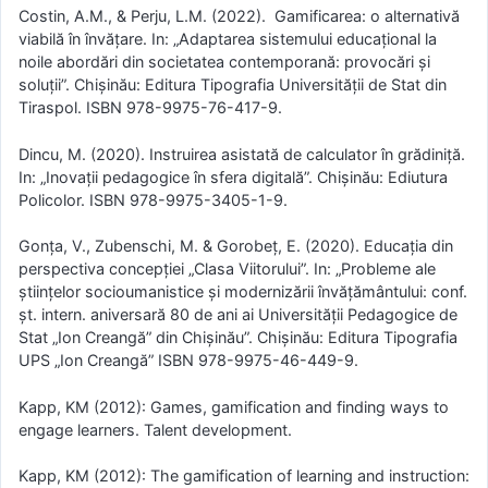
Costin, A.M., & Perju, L.M. (2022). Gamificarea: o alternativă
viabilă în învățare. In: „Adaptarea sistemului educaţional la
noile abordări din societatea contemporană: provocări și
soluții”. Chişinău: Editura Tipografia Universităţii de Stat din
Tiraspol. ISBN 978-9975-76-417-9.
Dincu, M. (2020). Instruirea asistată de calculator în grădiniță.
In: „Inovații pedagogice în sfera digitală”. Chişinău: Ediutura
Policolor. ISBN 978-9975-3405-1-9.
Gonța, V., Zubenschi, M. & Gorobeț, E. (2020). Educația din
perspectiva concepției „Clasa Viitorului”. In: „Probleme ale
ştiinţelor socioumanistice şi modernizării învăţământului: conf.
șt. intern. aniversară 80 de ani ai Universităţii Pedagogice de
Stat „Ion Creangă” din Chişinău”. Chișinău: Editura Tipografia
UPS „Ion Creangă” ISBN 978-9975-46-449-9.
Kapp, KM (2012): Games, gamification and finding ways to
engage learners. Talent development.
Kapp, KM (2012): The gamification of learning and instruction: