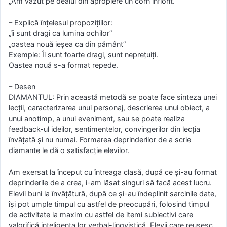
„Am văzut pe dealul din apropiere un corn înflorit.”
– Explică înţelesul propoziţiilor:
„îi sunt dragi ca lumina ochilor”
„oastea nouă ieşea ca din pământ”
Exemple: Îi sunt foarte dragi, sunt nepreţuiţi.
Oastea nouă s-a format repede.
– Desen
DIAMANTUL: Prin această metodă se poate face sinteza unei
lecţii, caracterizarea unui personaj, descrierea unui obiect, a
unui anotimp, a unui eveniment, sau se poate realiza
feedback-ul ideilor, sentimentelor, convingerilor din lecţia
învăţată şi nu numai. Formarea deprinderilor de a scrie
diamante le dă o satisfacţie elevilor.
Am exersat la început cu întreaga clasă, după ce şi-au format
deprinderile de a crea, i-am lăsat singuri să facă acest lucru.
Elevii buni la învăţătură, după ce şi-au îndeplinit sarcinile date,
îşi pot umple timpul cu astfel de preocupări, folosind timpul
de activitate la maxim cu astfel de itemi subiectivi care
valorifică inteligenţa lor verbal-lingvistică. Elevii care reuşesc