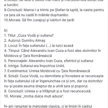
a turcilor.
9.Concluzii: Mama l-a trimis pe Ştefan la luptă, la oaste pentru
ca ţara să nu cadă în mâinile duşmanilor.
10.Morala: Să fim curajoşi şi iubitori de ţară!
b)
1. Titlul: „Cuza Vodă şi sultanul”
2. Autorul: Dumitru Almaş
3. Locul: În faţa sultanului (…) la turci acasă
4. Timpul: Când Alexandru Ioan Cuza a fost ales domnitor în
Moldova şi Ţara Românească
5. Personajele: Alexandru Ioan Cuza, sfetnicii şi sultanul
6. Intriga: Sultanul era împotriva Unirii.
7. Evenimentul: Unirea Moldovei cu Ţara Românească
8. Soluţii: Cuza-Vodă, cu demnitate şi încredere ar recunoaşte
în faţa sultanului că ar îngenunchea ca şi om, dar ca domnitor
nu-şi poate asuma dreptul de a umili ţara şi poporul.
9. Concluzii: Unirea s-a înfăptuit şi a fost recunoscută.
10. Morala: „Vorba dulce mult aduce”.
N-am renunţat la metodele clasice, ci le îmbin în cadrul