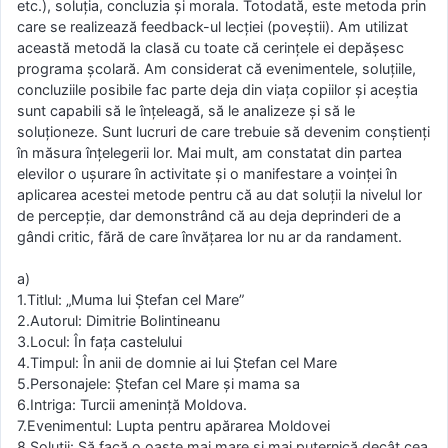
etc.), soluţia, concluzia şi morala. Totodată, este metoda prin
care se realizează feedback-ul lecţiei (poveştii). Am utilizat
această metodă la clasă cu toate că cerinţele ei depăşesc
programa şcolară. Am considerat că evenimentele, soluţiile,
concluziile posibile fac parte deja din viaţa copiilor şi aceştia
sunt capabili să le înţeleagă, să le analizeze şi să le
soluţioneze. Sunt lucruri de care trebuie să devenim conştienţi
în măsura înţelegerii lor. Mai mult, am constatat din partea
elevilor o uşurare în activitate şi o manifestare a voinţei în
aplicarea acestei metode pentru că au dat soluţii la nivelul lor
de percepţie, dar demonstrând că au deja deprinderi de a
gândi critic, fără de care învăţarea lor nu ar da randament.
a)
1.Titlul: „Muma lui Ştefan cel Mare”
2.Autorul: Dimitrie Bolintineanu
3.Locul: În faţa castelului
4.Timpul: În anii de domnie ai lui Ştefan cel Mare
5.Personajele: Ştefan cel Mare şi mama sa
6.Intriga: Turcii ameninţă Moldova.
7.Evenimentul: Lupta pentru apărarea Moldovei
8.Soluţii: Să facă o oaste mai mare şi mai puternică decât cea