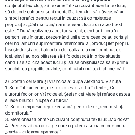
conţinutul textului); să rezume într-un cuvânt esenţa textului;
să descrie culoarea sentimentală a textului; să găsească un
simbol (grafic) pentru textul în cauză; să completeze
propoziţia: „Cel mai bun/mai interesant lucru din acest text
este…” După realizarea acestor sarcini, elevii pot lucra în
perechi sau în grup, prezentând unii altora ceea ce au scris şi
oferind lămuriri suplimentare referitoare la „producţiile” proprii.
Însuşindu-şi acest algoritm de realizare a unui conţinut de
idei, elevii au posibilitatea să-l folodească în orice situaţie
când li se solicită acest lucru şi să se obişnuiască să exprime
succint, cu propriile cuvinte, conţinutul unui text, al unei cărţi.
a) „Ştefan cel Mare şi Vrâncioaia” după Alexandru Vlahuţă
1. Scrie într-un enunţ despre ce este vorba în text:: „ Cu
ajutorul feciorilor Vrâncioaiei, Ştefan cel Mare îşi reface oastea
şi iese biruitor în lupta cu turcii.”
2. Scrie o expresie reprezentativă pentru text: „recunoştinţa
domnitorului”
3. Menţionează printr-un cuvânt conţinutul textului: „Moldova”
4. Precizează culoarea pe care o putem asocia cu conţinutul:
„verde – culoarea speranţei”