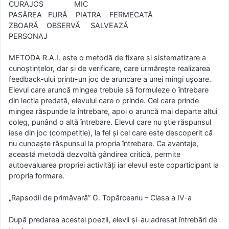
CURAJOS MIC
PASĂREA FURĂ PIATRA FERMECATĂ
ZBOARĂ OBSERVĂ SALVEAZĂ
PERSONAJ
METODA R.A.I. este o metodă de fixare şi sistematizare a
cunoştinţelor, dar şi de verificare, care urmăreşte realizarea
feedback-ului printr-un joc de aruncare a unei mingi uşoare.
Elevul care aruncă mingea trebuie să formuleze o întrebare
din lecţia predată, elevului care o prinde. Cel care prinde
mingea răspunde la întrebare, apoi o aruncă mai departe altui
coleg, punând o altă întrebare. Elevul care nu ştie răspunsul
iese din joc (competiţie), la fel şi cel care este descoperit că
nu cunoaşte răspunsul la propria întrebare. Ca avantaje,
această metodă dezvoltă gândirea critică, permite
autoevaluarea propriei activităţi iar elevul este coparticipant la
propria formare.
„Rapsodii de primăvară” G. Topârceanu – Clasa a IV-a
După predarea acestei poezii, elevii şi-au adresat întrebări de