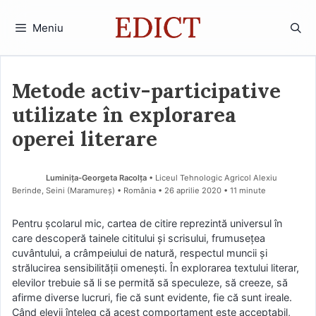
Sari
la
Meniu
conținut
Metode activ-participative
utilizate în explorarea
operei literare
Luminița-Georgeta Racolța
• Liceul Tehnologic Agricol Alexiu
Berinde, Seini (Maramureş) • România
26 aprilie 2020
• 11 minute
Pentru şcolarul mic, cartea de citire reprezintă universul în
care descoperă tainele cititului şi scrisului, frumuseţea
cuvântului, a crâmpeiului de natură, respectul muncii şi
strălucirea sensibilităţii omeneşti. În explorarea textului literar,
elevilor trebuie să li se permită să speculeze, să creeze, să
afirme diverse lucruri, fie că sunt evidente, fie că sunt ireale.
Când elevii înţeleg că acest comportament este acceptabil,