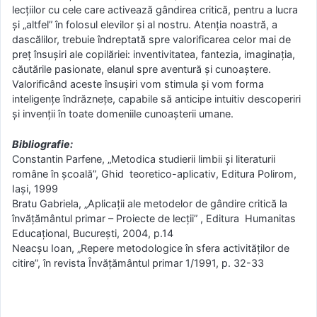
lecţiilor cu cele care activează gândirea critică, pentru a lucra
şi „altfel” în folosul elevilor şi al nostru. Atenția noastră, a
dascălilor, trebuie îndreptată spre valorificarea celor mai de
preţ însuşiri ale copilăriei: inventivitatea, fantezia, imaginaţia,
căutările pasionate, elanul spre aventură şi cunoaştere.
Valorificând aceste însuşiri vom stimula şi vom forma
inteligenţe îndrăzneţe, capabile să anticipe intuitiv descoperiri
şi invenţii în toate domeniile cunoaşterii umane.
Bibliografie:
Constantin Parfene, „Metodica studierii limbii şi literaturii
române în şcoală”, Ghid teoretico-aplicativ, Editura Polirom,
Iaşi, 1999
Bratu Gabriela, „Aplicaţii ale metodelor de gândire critică la
învăţământul primar – Proiecte de lecţii” , Editura Humanitas
Educaţional, Bucureşti, 2004, p.14
Neacşu Ioan, „Repere metodologice în sfera activităţilor de
citire”, în revista Învăţământul primar 1/1991, p. 32-33