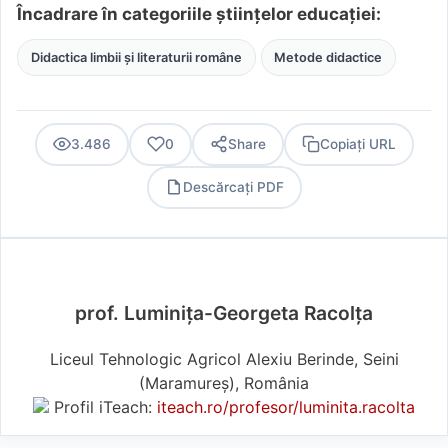
Încadrare în categoriile științelor educației:
Didactica limbii și literaturii române
Metode didactice
3.486
0
Share
Copiați URL
Descărcați PDF
PDF
prof. Luminița-Georgeta Racolța
Liceul Tehnologic Agricol Alexiu Berinde, Seini
(Maramureş), România
Profil iTeach:
iteach.ro/profesor/luminita.racolta