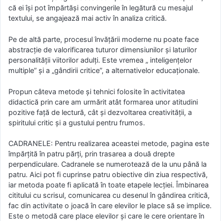
că ei îşi pot împărtăşi convingerile în legătură cu mesajul
textului, se angajează mai activ în analiza critică.
Pe de altă parte, procesul învăţării moderne nu poate face
abstracţie de valorificarea tuturor dimensiunilor şi laturilor
personalităţii viitorilor adulţi. Este vremea „ inteligenţelor
multiple” şi a „gândirii critice”, a alternativelor educaţionale.
Propun câteva metode şi tehnici folosite în activitatea
didactică prin care am urmărit atât formarea unor atitudini
pozitive faţă de lectură, cât şi dezvoltarea creativităţii, a
spiritului critic şi a gustului pentru frumos.
CADRANELE: Pentru realizarea aceastei metode, pagina este
împărţită în patru părţi, prin trasarea a două drepte
perpendiculare. Cadranele se numerotează de la unu până la
patru. Aici pot fi cuprinse patru obiective din ziua respectivă,
iar metoda poate fi aplicată în toate etapele lecţiei. Îmbinarea
cititului cu scrisul, comunicarea cu desenul în gândirea critică,
fac din activitate o joacă în care elevilor le place să se implice.
Este o metodă care place elevilor şi care le cere orientare în