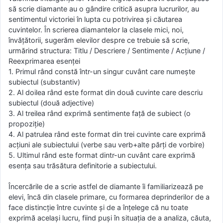
să scrie diamante au o gândire critică asupra lucrurilor, au
sentimentul victoriei în lupta cu potrivirea şi căutarea
cuvintelor. În scrierea diamantelor la clasele mici, noi,
învăţătorii, sugerăm elevilor despre ce trebuie să scrie,
urmărind structura: Titlu / Descriere / Sentimente / Acţiune /
Reexprimarea esenţei
1. Primul rând constă într-un singur cuvânt care numeşte
subiectul (substantiv)
2. Al doilea rând este format din două cuvinte care descriu
subiectul (două adjective)
3. Al treilea rând exprimă sentimente faţă de subiect (o
propoziţie)
4. Al patrulea rând este format din trei cuvinte care exprimă
acţiuni ale subiectului (verbe sau verb+alte părţi de vorbire)
5. Ultimul rând este format dintr-un cuvânt care exprimă
esenţa sau trăsătura definitorie a subiectului.
Încercările de a scrie astfel de diamante îi familiarizează pe
elevi, încă din clasele primare, cu formarea deprinderilor de a
face distincţie între cuvinte şi de a înţelege că nu toate
exprimă acelaşi lucru, fiind puşi în situaţia de a analiza, căuta,