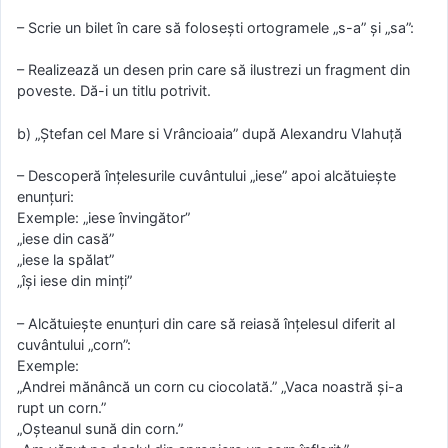
– Scrie un bilet în care să foloseşti ortogramele „s-a” şi „sa”:
– Realizează un desen prin care să ilustrezi un fragment din
poveste. Dă-i un titlu potrivit.
b) „Ştefan cel Mare si Vrâncioaia” după Alexandru Vlahuţă
– Descoperă înţelesurile cuvântului „iese” apoi alcătuiește
enunţuri:
Exemple: „iese învingător”
„iese din casă”
„iese la spălat”
„îşi iese din minţi”
– Alcătuiește enunţuri din care să reiasă înţelesul diferit al
cuvântului „corn”:
Exemple:
„Andrei mănâncă un corn cu ciocolată.” „Vaca noastră şi-a
rupt un corn.”
„Oşteanul sună din corn.”