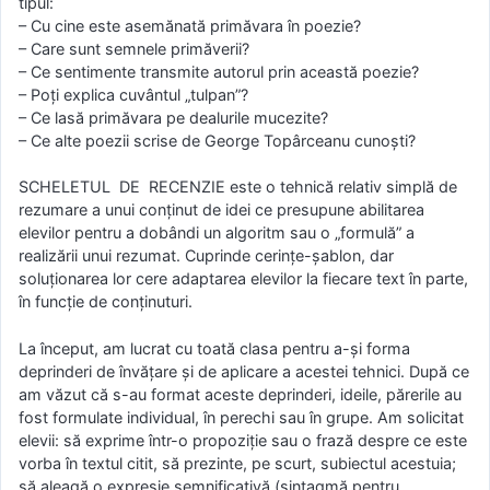
tipul:
– Cu cine este asemănată primăvara în poezie?
– Care sunt semnele primăverii?
– Ce sentimente transmite autorul prin această poezie?
– Poţi explica cuvântul „tulpan”?
– Ce lasă primăvara pe dealurile mucezite?
– Ce alte poezii scrise de George Topârceanu cunoști?
SCHELETUL DE RECENZIE este o tehnică relativ simplă de
rezumare a unui conţinut de idei ce presupune abilitarea
elevilor pentru a dobândi un algoritm sau o „formulă” a
realizării unui rezumat. Cuprinde cerinţe-şablon, dar
soluţionarea lor cere adaptarea elevilor la fiecare text în parte,
în funcţie de conţinuturi.
La început, am lucrat cu toată clasa pentru a-şi forma
deprinderi de învăţare şi de aplicare a acestei tehnici. După ce
am văzut că s-au format aceste deprinderi, ideile, părerile au
fost formulate individual, în perechi sau în grupe. Am solicitat
elevii: să exprime într-o propoziţie sau o frază despre ce este
vorba în textul citit, să prezinte, pe scurt, subiectul acestuia;
să aleagă o expresie semnificativă (sintagmă pentru