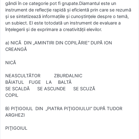
gândi în ce categorie pot fi grupate.Diamantul este un
instrument de reflecţie rapidă şi eficientă prin care se rezumă
şi se sintetizează informaţiile şi cunoştinţele despre o temă,
un subiect. El este totodată un instrument de evaluare a
înţelegerii şi de exprimare a creativităţii elevilor.
a) NICĂ DIN „AMINTIRI DIN COPILĂRIE” DUPĂ ION
CREANGĂ
NICĂ
NEASCULTĂTOR ZBURDALNIC
BĂIATUL FUGE LA BALTĂ
SE SCALDĂ SE ASCUNDE SE SCUZĂ
COPIL
B) PIŢIGOIUL DIN „PIATRA PIŢIGOIULUI” DUPĂ TUDOR
ARGHEZI
PIŢIGOIUL