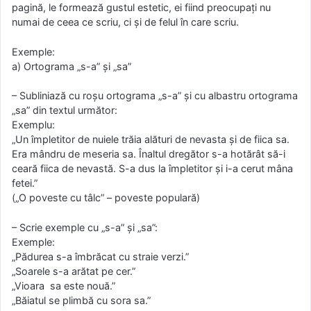
pagină, le formează gustul estetic, ei fiind preocupaţi nu
numai de ceea ce scriu, ci şi de felul în care scriu.
Exemple:
a) Ortograma „s-a” şi „sa”
– Subliniază cu roşu ortograma „s-a” şi cu albastru ortograma
„sa” din textul următor:
Exemplu:
„Un împletitor de nuiele trăia alături de nevasta şi de fiica sa.
Era mândru de meseria sa. Înaltul dregător s-a hotărât să-i
ceară fiica de nevastă. S-a dus la împletitor şi i-a cerut mâna
fetei.”
(„O poveste cu tâlc” – poveste populară)
– Scrie exemple cu „s-a” şi „sa”:
Exemple:
„Pădurea s-a îmbrăcat cu straie verzi.”
„Soarele s-a arătat pe cer.”
„Vioara sa este nouă.”
„Băiatul se plimbă cu sora sa.”