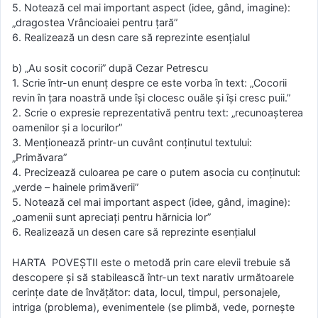
5. Notează cel mai important aspect (idee, gând, imagine):
„dragostea Vrâncioaiei pentru ţară”
6. Realizează un desn care să reprezinte esenţialul
b) „Au sosit cocorii” după Cezar Petrescu
1. Scrie într-un enunţ despre ce este vorba în text: „Cocorii
revin în ţara noastră unde îşi clocesc ouăle şi îşi cresc puii.”
2. Scrie o expresie reprezentativă pentru text: „recunoaşterea
oamenilor şi a locurilor”
3. Menţionează printr-un cuvânt conţinutul textului:
„Primăvara”
4. Precizează culoarea pe care o putem asocia cu conţinutul:
„verde – hainele primăverii”
5. Notează cel mai important aspect (idee, gând, imagine):
„oamenii sunt apreciaţi pentru hărnicia lor”
6. Realizează un desen care să reprezinte esenţialul
HARTA POVEŞTII este o metodă prin care elevii trebuie să
descopere şi să stabilească într-un text narativ următoarele
cerinţe date de învăţător: data, locul, timpul, personajele,
intriga (problema), evenimentele (se plimbă, vede, porneşte