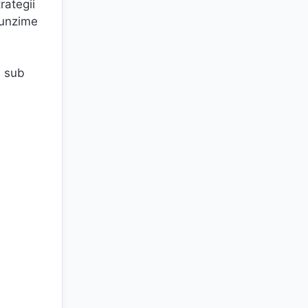
rategii
funzime
i sub