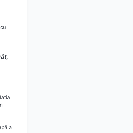
 cu
ât,
laţia
în
tapă a