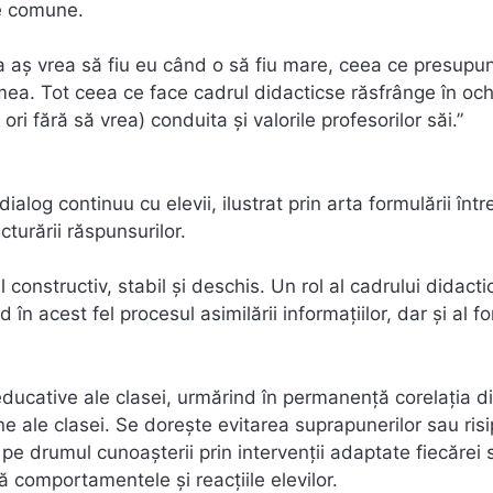
le comune.
șa aș vrea să fiu eu când o să fiu mare, ceea ce presupu
ea. Tot ceea ce face cadrul didacticse răsfrânge în och
 ori fără să vrea) conduita și valorile profesorilor săi.”
ialog continuu cu elevii, ilustrat prin arta formulării între
cturării răspunsurilor.
constructiv, stabil şi deschis. Un rol al cadrului didacti
în acest fel procesul asimilării informațiilor, dar şi al fo
educative ale clasei, urmărind în permanenţă corelația d
e ale clasei. Se dorește evitarea suprapunerilor sau risi
r pe drumul cunoaşterii prin intervenţii adaptate fiecărei s
ă comportamentele şi reacţiile elevilor.