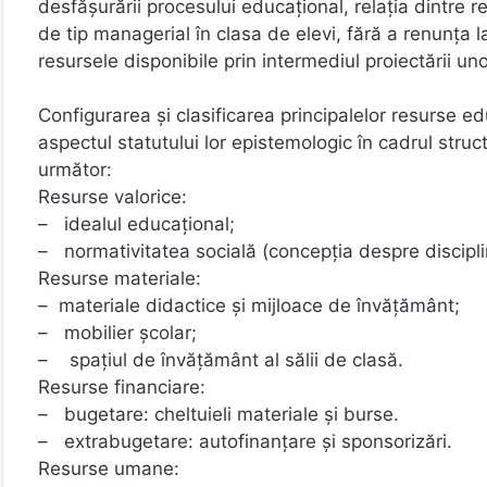
desfăşurării procesului educaţional, relaţia dintre r
de tip managerial în clasa de elevi, fără a renunța
resursele disponibile prin intermediul proiectării unor
Configurarea şi clasificarea principalelor resurse e
aspectul statutului lor epistemologic în cadrul structu
următor:
Resurse valorice:
– idealul educaţional;
– normativitatea socială (concepţia despre disciplină
Resurse materiale:
– materiale didactice şi mijloace de învăţământ;
– mobilier şcolar;
– spaţiul de învăţământ al sălii de clasă.
Resurse financiare:
– bugetare: cheltuieli materiale și burse.
– extrabugetare: autofinanţare și sponsorizări.
Resurse umane: