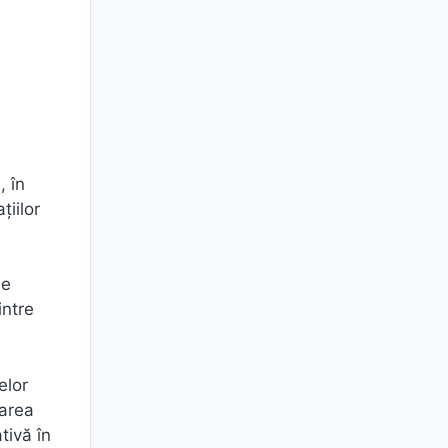
, în
ţiilor
le
intre
elor
zarea
tivă în