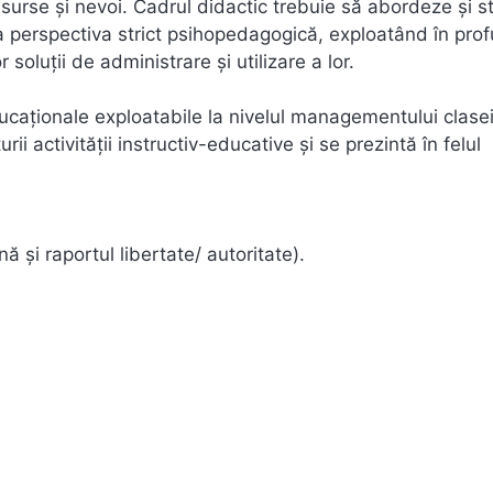
esurse şi nevoi. Cadrul didactic trebuie să abordeze şi st
 la perspectiva strict psihopedagogică, exploatând în pro
 soluţii de administrare şi utilizare a lor.
ducaţionale exploatabile la nivelul managementului clase
rii activităţii instructiv-educative şi se prezintă în felul
 şi raportul libertate/ autoritate).