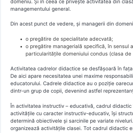
domeniu. Şi în ceea ce privește activitatea din clasă
managementului general.
Din acest punct de vedere, şi managerii din domeniu
o pregătire de specialitate adecvată;
o pregătire managerială specifică, în sensul ad
particularităţile domeniului condus (clasa de e
Activitatea cadrelor didactice se desfăşoară în faţa 
De aici apare necesitatea unei maxime responsabilit
educatorului. Cadrele didactice au o poziţie oarecum 
dintr-un grup de copii, devenind astfel reprezentanţii
În activitatea instructiv – educativă, cadrul didacti
activităţile cu caracter instructiv-educativ, îşi struc
determină obiectivele şi sarcinile pe variate nivelu
organizează activităţile clasei. Tot cadrul didactic 