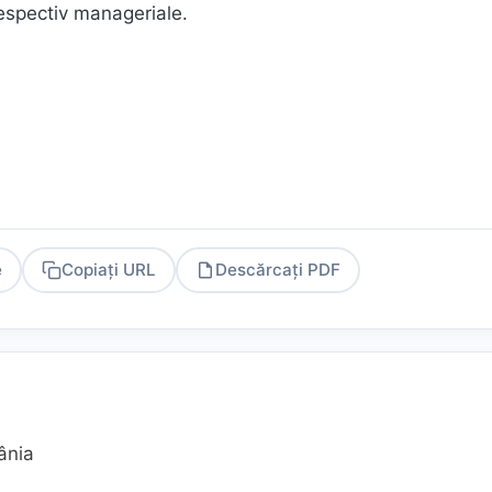
respectiv manageriale.
e
Copiați URL
Descărcați PDF
PDF
ânia