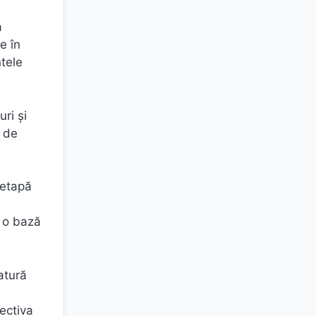
a
e în
ntele
uri şi
e de
 etapă
i o bază
atură
pectiva