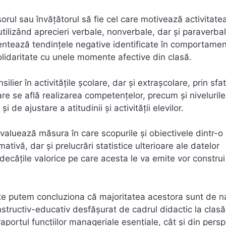
ul sau învăţătorul să fie cel care motivează activitate
, utilizând aprecieri verbale, nonverbale, dar și paraverbal
rientează tendinţele negative identificate în comportame
olidaritate cu unele momente afective din clasă.
ier în activităţile şcolare, dar şi extraşcolare, prin sfat
 care se află realizarea competențelor, precum şi niveluril
de ajustare a atitudinii şi activităţii elevilor.
 evaluează măsura în care scopurile şi obiectivele dintr-o
tivă, dar și prelucrări statistice ulterioare ale datelor
 Judecăţile valorice pe care acesta le va emite vor constru
te putem concluziona că majoritatea acestora sunt de n
structiv-educativ desfăşurat de cadrul didactic la clasă
raportul funcţiilor manageriale esențiale, cât şi din pers