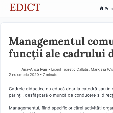
Sari
Prim
la
conținut
Managementul comuni
funcții ale cadrului 
Ana-Anca Ivan
• Liceul Teoretic Callatis, Mangalia (
2 noiembrie 2020
• 7 minute
Cadrele didactice nu educă doar la catedră sau în clas
părinţii, desfăşoară o muncă de conducere şi direcţ
Managementul, fiind specific oricărei activități orga