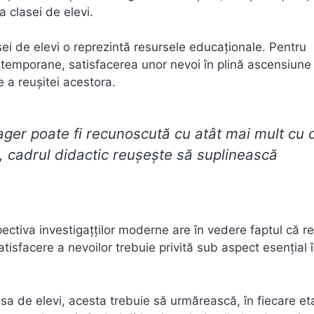
 clasei de elevi.
i de elevi o reprezintă resursele educaţionale. Pentru
ntemporane, satisfacerea unor nevoi în plină ascensiune
e a reuşitei acestora.
er poate fi recunoscută cu atât mai mult cu c
e, cadrul didactic reușește să suplinească
ctiva investigațților moderne are în vedere faptul că re
atisfacere a nevoilor trebuie privită sub aspect esențial 
asa de elevi, acesta trebuie să urmărească, în fiecare e