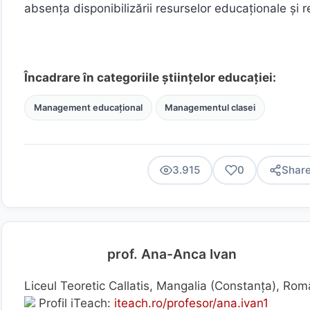
absenţa disponibilizării resurselor educaţionale şi 
Încadrare în categoriile științelor educației:
Management educațional
Managementul clasei
3.915
0
Shar
prof. Ana-Anca Ivan
Liceul Teoretic Callatis, Mangalia (Constanţa), Rom
Profil iTeach:
iteach.ro/profesor/ana.ivan1