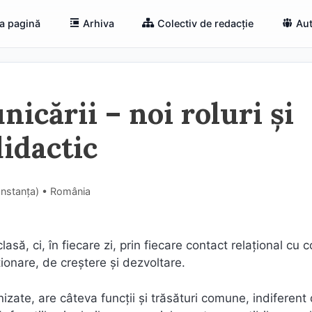
a pagină
Arhiva
Colectiv de redacție
Aut
cării – noi roluri și
didactic
Constanţa) • România
ă, ci, în fiecare zi, prin fiecare contact relaţional cu co
ionare, de creştere şi dezvoltare.
nizate, are câteva funcţii şi trăsături comune, indiferent