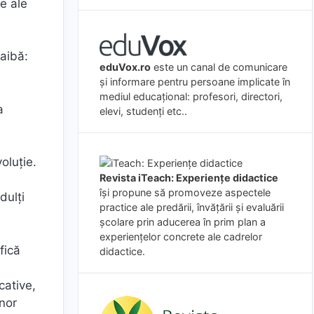
le ale
aibă:
eduVox.ro
este un canal de comunicare
și informare pentru persoane implicate în
mediul educațional: profesori, directori,
a
elevi, studenți etc..
oluție.
Revista iTeach: Experienţe didactice
îşi propune să promoveze aspectele
dulţi
practice ale predării, învăţării şi evaluării
şcolare prin aducerea în prim plan a
experienţelor concrete ale cadrelor
fică
didactice.
cative,
unor