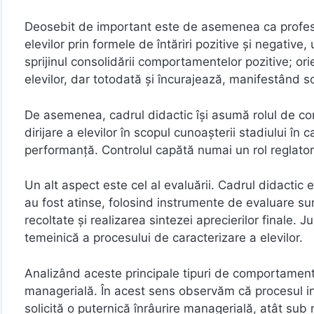
Deosebit de important este de asemenea ca profesor
elevilor prin formele de întăriri pozitive şi negative
sprijinul consolidării comportamentelor pozitive; o
elevilor, dar totodată și încurajează, manifestând s
De asemenea, cadrul didactic își asumă rolul de consil
dirijare a elevilor în scopul cunoaşterii stadiului în
performanţă. Controlul capătă numai un rol reglator şi 
Un alt aspect este cel al evaluării. Cadrul didactic
au fost atinse, folosind instrumente de evaluare suma
recoltate şi realizarea sintezei aprecierilor finale.
temeinică a procesului de caracterizare a elevilor.
Analizând aceste principale tipuri de comportamen
managerială. În acest sens observăm că procesul in
solicită o puternică înrâurire managerială, atât sub 