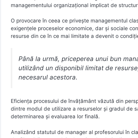
managementului organizaţional implicat de structura
O provocare în ceea ce priveşte managementul clase
exigenţele proceselor economice, dar şi sociale co
resurse din ce în ce mai limitate a devenit o condiţi
Până la urmă, priceperea unui bun manag
utilizând un disponibil limitat de resurs
necesarul acestora.
Eficienţa procesului de învăţământ văzută din perspe
dintre modul de utilizare a resurselor şi gradul de s
determinarea şi evaluarea lor finală.
Analizând statutul de manager al profesorului în cl