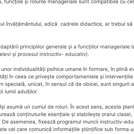
, funcțiile şi rolurile manageriale sunt compatibile cu ce
l învățământului, adică cadrele didactice, ar trebui să 
aptării principiilor generale şi a funcţiilor manageriale l
levi şi procesul instructiv- educativ).
unor individualităţi psihice umane în formare, în plină ev
ăţi în ceea ce priveşte comportamentele şi intervenţiile
specială, unicat, în sensul că de obicei, sunt singurii a
 lumii adulţilor.
c își asumă un cumul de roluri. În acest sens, acesta plani
turează conţinuturile esenţiale şi stabilește orarul clasei,
ri. De asemenea, fixează programul muncii instructiv-edu
este cel care comunică informaţiile ştiinţifice sub forma 