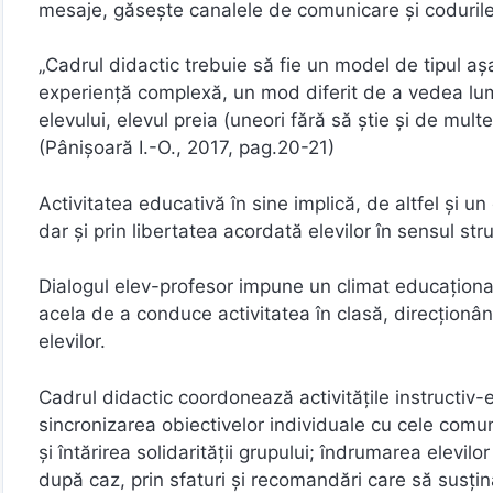
mesaje, găsește canalele de comunicare şi coduri
„Cadrul didactic trebuie să fie un model de tipul a
experiență complexă, un mod diferit de a vedea lum
elevului, elevul preia (uneori fără să știe și de multe
(Pânișoară I.-O., 2017, pag.20-21)
Activitatea educativă în sine implică, de altfel şi un d
dar şi prin libertatea acordată elevilor în sensul stru
Dialogul elev-profesor impune un climat educaţional 
acela de a conduce activitatea în clasă, direcţionând 
elevilor.
Cadrul didactic coordonează activităţile instructiv-
sincronizarea obiectivelor individuale cu cele comun
şi întărirea solidarităţii grupului; îndrumarea elevilo
după caz, prin sfaturi şi recomandări care să susţin