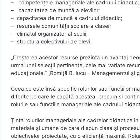
– competenţele manageriale ale cadrului didactic;
– capacitatea de muncă a elevilor;
– capacitatea de muncă a cadrului didactic;
– resursele comunităţii şcolare a clasei;
– climatul organizator al şcolii;
– structura colectivului de elevi.
„Creşterea acestor resurse prezintă un avantaj deo
urma unei selecţii pertinente, cele mai variate resurs
educaţionale.” (Romiţă B. lucu – Managementul şi ge
Ceea ce este însă specific rolurilor sau funcţiilor m
diferite pe care le capătă acestea, precum şi contin
rolurile sau funcţiile manageriale ale cadrului didac
Ținta rolurilor manageriale ale cadrelor didactice în 
materiale şi umane de care dispun clasa şi procesul
obiectivelor proiectate, cu o eficienţă maximă. Rolu