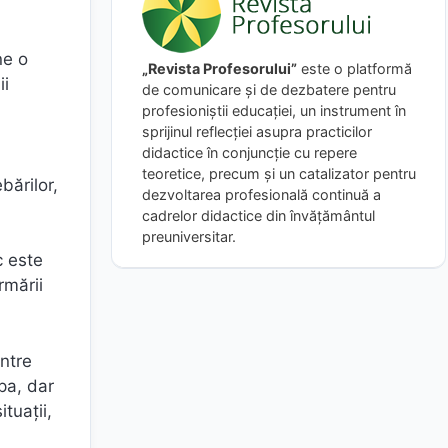
ne o
„Revista Profesorului”
este o platformă
ii
de comunicare și de dezbatere pentru
profesioniștii educației, un instrument în
sprijinul reflecției asupra practicilor
didactice în conjuncție cu repere
teoretice, precum și un catalizator pentru
bărilor,
dezvoltarea profesională continuă a
cadrelor didactice din învățământul
preuniversitar.
c este
rmării
intre
pa, dar
ituaţii,