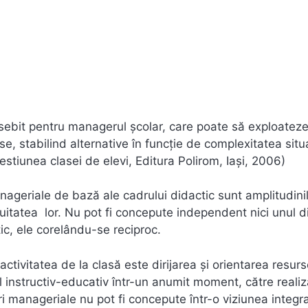
sebit pentru managerul şcolar, care poate să exploateze
e, stabilind alternative în funcţie de complexitatea situa
stiunea clasei de elevi, Editura Polirom, Iaşi, 2006)
anageriale de bază ale cadrului didactic sunt amplitudini
uitatea lor. Nu pot fi concepute independent nici unul d
tic, ele corelându-se reciproc.
activitatea de la clasă este dirijarea şi orientarea resurs
 instructiv-educativ într-un anumit moment, către reali
ri manageriale nu pot fi concepute într-o viziunea integra