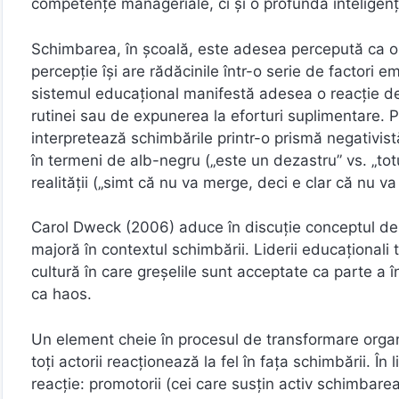
competențe manageriale, ci și o profundă inteligență
Schimbarea, în școală, este adesea percepută ca o
percepție își are rădăcinile într-o serie de factori e
sistemul educațional manifestă adesea o reacție d
rutinei sau de expunerea la eforturi suplimentare. Pot
interpretează schimbările printr-o prismă negativist
în termeni de alb-negru („este un dezastru” vs. „totu
realității („simt că nu va merge, deci e clar că nu v
Carol Dweck (2006) aduce în discuție conceptul de m
majoră în contextul schimbării. Liderii educațional
cultură în care greșelile sunt acceptate ca parte a înv
ca haos.
Un element cheie în procesul de transformare organi
toți actorii reacționează la fel în fața schimbării. În 
reacție: promotorii (cei care susțin activ schimbarea),