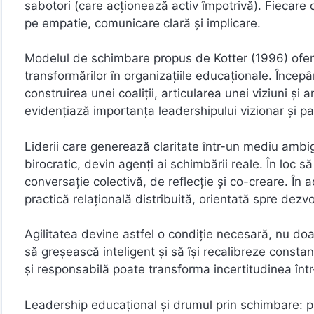
sabotori (care acționează activ împotrivă). Fiecare 
pe empatie, comunicare clară și implicare.
Modelul de schimbare propus de Kotter (1996) oferă
transformărilor în organizațiile educaționale. Înce
construirea unei coaliții, articularea unei viziuni ș
evidențiază importanța leadershipului vizionar și par
Liderii care generează claritate într-un mediu ambigu
birocratic, devin agenți ai schimbării reale. În loc s
conversație colectivă, de reflecție și co-creare. În 
practică relațională distribuită, orientată spre dezv
Agilitatea devine astfel o condiție necesară, nu doa
să greșească inteligent și să își recalibreze consta
și responsabilă poate transforma incertitudinea într-u
Leadership educațional și drumul prin schimbare: p