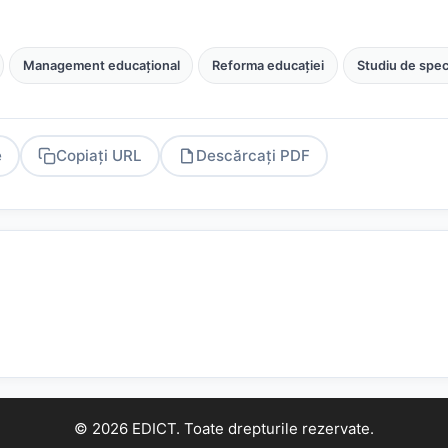
Management educațional
Reforma educației
Studiu de speci
e
Copiați URL
Descărcați PDF
PDF
© 2026 EDICT. Toate drepturile rezervate.