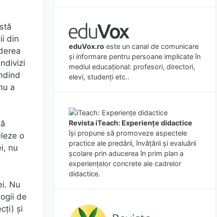
stă
ii din
eduVox.ro
este un canal de comunicare
rderea
și informare pentru persoane implicate în
ndivizi
mediul educațional: profesori, directori,
ândind
elevi, studenți etc..
nu a
Revista iTeach: Experienţe didactice
ță
îşi propune să promoveze aspectele
eleze o
practice ale predării, învăţării şi evaluării
i, nu
şcolare prin aducerea în prim plan a
experienţelor concrete ale cadrelor
didactice.
ei. Nu
logii de
cți) și