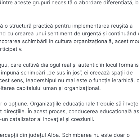
dintre aceste grupuri necesită o abordare diferențiată, 
 o structură practică pentru implementarea reușită a
pând cu crearea unui sentiment de urgență și continuând 
i ancorarea schimbării în cultura organizațională, acest mo
ticipativ.
u, care cultivă dialogul real și autentic în locul formali
ă impună schimbări „de sus în jos”, ei creează spații de
acest sens, leadershipul nu mai este o funcție ierarhică, c
oltarea capitalului uman și organizațional.
r o opțiune. Organizațiile educaționale trebuie să învețe
nt direcțiile. În acest proces, conducerea educațională 
n catalizator al inovației și coeziunii.
ercepții din județul Alba. Schimbarea nu este doar o