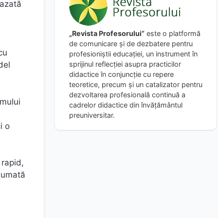
bazată
„Revista Profesorului”
este o platformă
de comunicare și de dezbatere pentru
cu
profesioniștii educației, un instrument în
sprijinul reflecției asupra practicilor
del
didactice în conjuncție cu repere
teoretice, precum și un catalizator pentru
dezvoltarea profesională continuă a
smului
cadrelor didactice din învățământul
preuniversitar.
i o
 rapid,
asumată