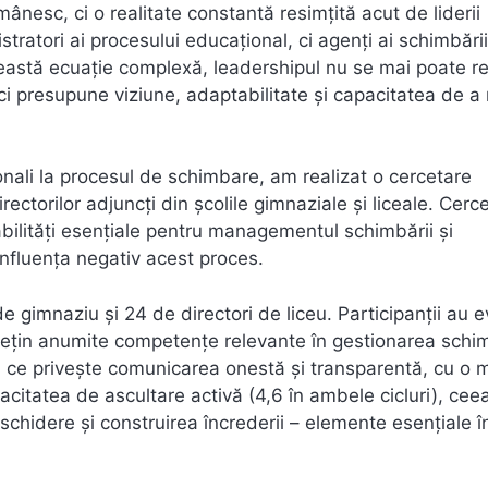
nesc, ci o realitate constantă resimțită acut de liderii
istratori ai procesului educațional, ci agenți ai schimbării
n această ecuație complexă, leadershipul nu se mai poate 
, ci presupune viziune, adaptabilitate și capacitatea de 
onali la procesul de schimbare, am realizat o cercetare
irectorilor adjuncți din școlile gimnaziale și liceale. Cerc
 abilități esențiale pentru managementul schimbării și
influența negativ acest proces.
e gimnaziu și 24 de directori de liceu. Participanții au e
 dețin anumite competențe relevante în gestionarea schim
eea ce privește comunicarea onestă și transparentă, cu o 
apacitatea de ascultare activă (4,6 în ambele cicluri), cee
schidere și construirea încrederii – elemente esențiale î