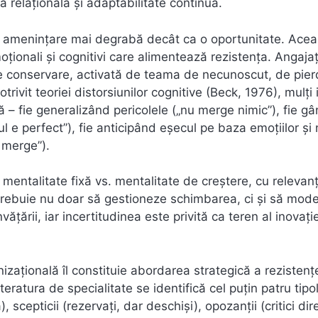
 relațională și adaptabilitate continuă.
 amenințare mai degrabă decât ca o oportunitate. Acea
moționali și cognitivi care alimentează rezistența. Angajaț
e conservare, activată de teama de necunoscut, de pie
rivit teoriei distorsiunilor cognitive (Beck, 1976), mulți i
ă – fie generalizând pericolele („nu merge nimic”), fie g
l e perfect”), fie anticipând eșecul pe baza emoțiilor și 
a merge”).
entalitate fixă vs. mentalitate de creștere, cu relevan
i trebuie nu doar să gestioneze schimbarea, ci și să mod
ățării, iar incertitudinea este privită ca teren al inovație
zațională îl constituie abordarea strategică a rezistenț
literatura de specialitate se identifică cel puțin patru tipo
 scepticii (rezervați, dar deschiși), opozanții (critici dire