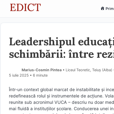
Sari
Prim
la
conținut
Leadershipul educați
schimbării: între re
Marius-Cosmin Pintea
• Liceul Teoretic, Teiuș (Alba
5 iulie 2025
• 6 minute
Într-un context global marcat de instabilitate și inc
redefinească rolul și instrumentele de acțiune. Vola
reunite sub acronimul VUCA – descriu nu doar mediu
mai fluidă a instituțiilor școlare. Conducerea unei i