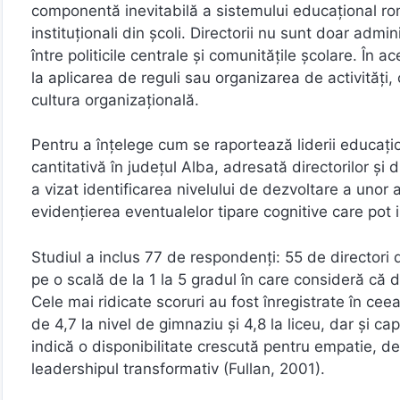
componentă inevitabilă a sistemului educațional româ
instituționali din școli. Directorii nu sunt doar admin
între politicile centrale și comunitățile școlare. Î
la aplicarea de reguli sau organizarea de activități
cultura organizațională.
Pentru a înțelege cum se raportează liderii educați
cantitativă în județul Alba, adresată directorilor și d
a vizat identificarea nivelului de dezvoltare a unor
evidențierea eventualelor tipare cognitive care pot 
Studiul a inclus 77 de respondenți: 55 de directori d
pe o scală de la 1 la 5 gradul în care consideră că
Cele mai ridicate scoruri au fost înregistrate în c
de 4,7 la nivel de gimnaziu și 4,8 la liceu, dar și c
indică o disponibilitate crescută pentru empatie, de
leadershipul transformativ (Fullan, 2001).