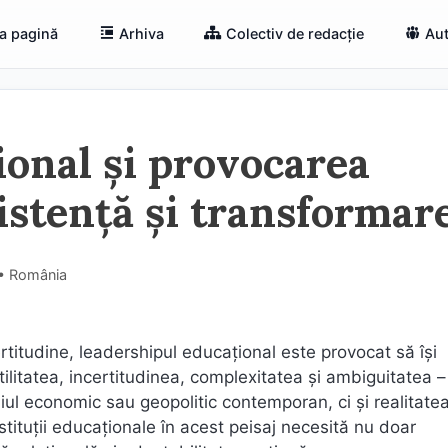
a pagină
Arhiva
Colectiv de redacție
Aut
onal și provocarea
zistență și transformar
) • România
ertitudine, leadershipul educațional este provocat să își
tilitatea, incertitudinea, complexitatea și ambiguitatea –
l economic sau geopolitic contemporan, ci și realitatea
nstituții educaționale în acest peisaj necesită nu doar