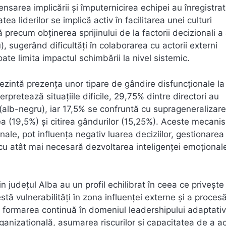
area implicării și împuternicirea echipei au înregistrat
a liderilor se implică activ în facilitarea unei culturi
precum obținerea sprijinului de la factorii decizionali a
u), sugerând dificultăți în colaborarea cu actorii externi
oate limita impactul schimbării la nivel sistemic.
prezintă prezența unor tipare de gândire disfuncționale la 
erpretează situațiile dificile, 29,75% dintre directori au
(alb-negru), iar 17,5% se confruntă cu suprageneralizare
rea (19,5%) și citirea gândurilor (15,25%). Aceste mecani
nale, pot influența negativ luarea deciziilor, gestionarea
e cu atât mai necesară dezvoltarea inteligenței emoționale
in județul Alba au un profil echilibrat în ceea ce privește
ă vulnerabilități în zona influenței externe și a procesă
lă formarea continuă în domeniul leadershipului adaptativ
rganizațională, asumarea riscurilor și capacitatea de a a