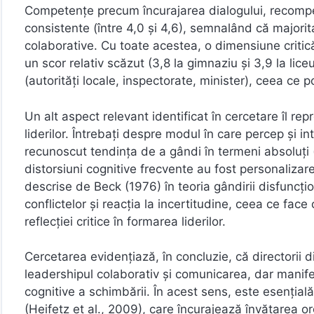
Competențe precum încurajarea dialogului, recompens
consistente (între 4,0 și 4,6), semnalând că majoritate
colaborative. Cu toate acestea, o dimensiune critică 
un scor relativ scăzut (3,8 la gimnaziu și 3,9 la lice
(autorități locale, inspectorate, minister), ceea ce p
Un alt aspect relevant identificat în cercetare îl re
liderilor. Întrebați despre modul în care percep și int
recunoscut tendința de a gândi în termeni absoluți 
distorsiuni cognitive frecvente au fost personaliza
descrise de Beck (1976) în teoria gândirii disfuncțio
conflictelor și reacția la incertitudine, ceea ce fac
reflecției critice în formarea liderilor.
Cercetarea evidențiază, în concluzie, că directorii d
leadershipul colaborativ și comunicarea, dar manifest
cognitive a schimbării. În acest sens, este esenția
(Heifetz et al., 2009), care încurajează învățarea o