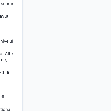
 scoruri
 avut
nivelul
a. Alte
sme,
 și a
rii
cționa