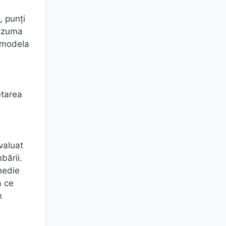
, punți
rezuma
a modela
etarea
valuat
bării.
medie
a ce
n