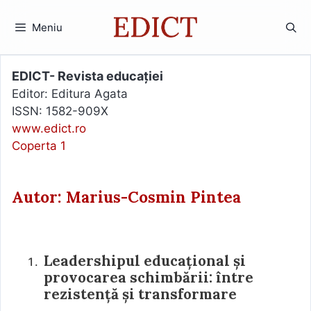
Sari
la
Meniu
conținut
EDICT- Revista educației
Editor: Editura Agata
ISSN: 1582-909X
www.edict.ro
Coperta 1
Autor: Marius-Cosmin Pintea
Leadershipul educațional și
provocarea schimbării: între
rezistență și transformare