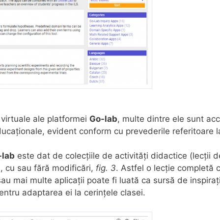
e virtuale ale platformei
Go-lab
, multe dintre ele sunt acc
educaționale, evident conform cu prevederile referitoare l
-lab
este dat de colecțiile de activități didactice (lecții d
te, cu sau fără modificări,
fig. 3
. Astfel o lecție completă 
u mai multe aplicații poate fi luată ca sursă de inspiraț
ntru adaptarea ei la cerințele clasei.