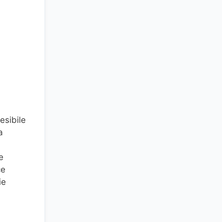
esibile
a
e
ce
ie