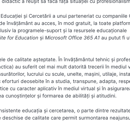
l didactic a reușit să facă față situației cu profesionalism
Educației și Cercetării a unui parteneriat cu companiile
e de învățământ au acces, în mod gratuit, la toate platfor
usiv la programele-suport și la resursele educaționale
ite for Education
și
Microsoft Office 365 A1
au putut fi ut
nțele de calitate așteptate. În învățământul tehnic și profe
ctica) au suferit cel mai mult datorită trecerii în mediul v
rătorilor, lucrului cu scule, unelte, mașini, utilaje, instal
c eforturi deosebite în a studia, transpune, adapta, respe
ce cu caracter aplicativ în mediul virtual și în asigurare
a cunoștințelor și formarea de abilități și atitudini.
istente educația și cercetarea, o parte dintre rezultate
ce deschise de calitate care permit surmontarea neajunsu