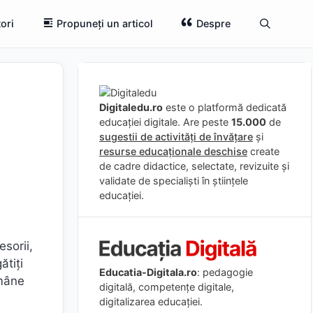
ori
Propuneți un articol
Despre
Digitaledu.ro
este o platformă dedicată
educației digitale. Are peste
15.000
de
sugestii de activități de învățare
și
resurse educaționale deschise
create
de cadre didactice, selectate, revizuite și
validate de specialiști în științele
educației.
esorii,
ătiți
Educatia-Digitala.ro
: pedagogie
ămâne
digitală, competențe digitale,
digitalizarea educației.