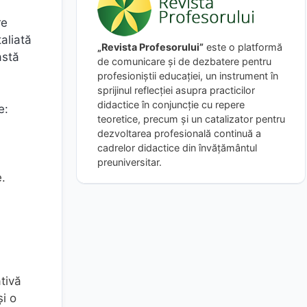
re
aliată
„Revista Profesorului”
este o platformă
astă
de comunicare și de dezbatere pentru
profesioniștii educației, un instrument în
sprijinul reflecției asupra practicilor
didactice în conjuncție cu repere
e:
teoretice, precum și un catalizator pentru
dezvoltarea profesională continuă a
cadrelor didactice din învățământul
preuniversitar.
e.
ativă
și o