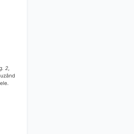
ig. 2
,
cluzând
tele.