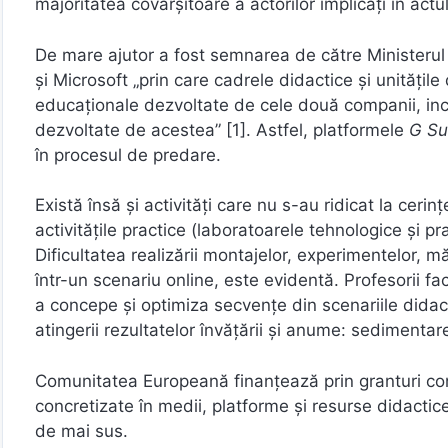
majoritatea covârșitoare a actorilor implicați în actu
De mare ajutor a fost semnarea de către Ministerul 
și Microsoft „prin care cadrele didactice și unitățil
educaționale dezvoltate de cele două companii, incl
dezvoltate de acestea” [1]. Astfel, platformele
G Su
în procesul de predare.
Există însă și activități care nu s-au ridicat la ceri
activitățile practice (laboratoarele tehnologice și pra
Dificultatea realizării montajelor, experimentelor, măsu
într-un scenariu online, este evidentă. Profesorii fa
a concepe și optimiza secvențe din scenariile didacti
atingerii rezultatelor învățării și anume: sedimentare
Comunitatea Europeană finanțează prin granturi cons
concretizate în medii, platforme și resurse didacti
de mai sus.