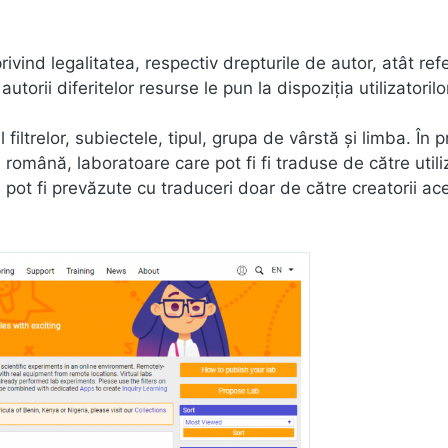
rivind legalitatea, respectiv drepturile de autor, atât ref
utorii diferitelor resurse le pun la dispoziția utilizatorilo
filtrelor, subiectele, tipul, grupa de vârstă și limba. În p
 română, laboratoare care pot fi fi traduse de către utiliz
 pot fi prevăzute cu traduceri doar de către creatorii ac