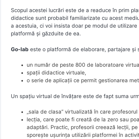
Scopul acestei lucrări este de a readuce în prim pl
didactice sunt probabil familiarizate cu acest medi
a acestuia, ci voi insista doar pe modul de utilizar
platformă și găzduite de ea.
Go-lab
este o platformă de elaborare, partajare și
un număr de peste 800 de laboratoare virtual
spații didactice virtuale,
o serie de aplicații ce permit gestionarea metod
Un spațiu virtual de învățare este de fapt suma u
„sala de clasa” virtualizată în care profesorul ș
lecția, care poate fi creată de la zero sau poat
adaptări. Practic, profesorii creează lecții, 
sporește ușurința utilizării platformei în activ