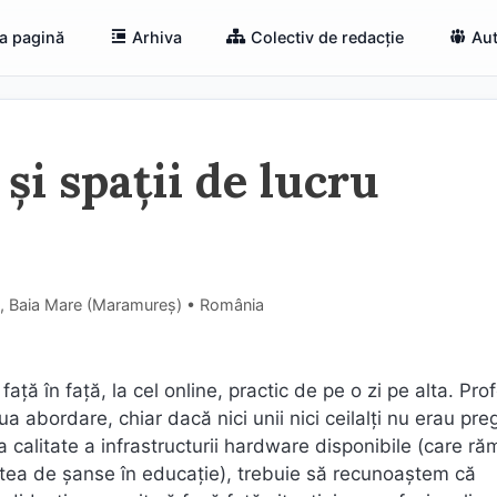
a pagină
Arhiva
Colectiv de redacție
Aut
și spații de lucru
y, Baia Mare (Maramureş) • România
ță în față, la cel online, practic de pe o zi pe alta. Prof
oua abordare, chiar dacă nici unii nici ceilalți nu erau preg
ba calitate a infrastructurii hardware disponibile (care r
itatea de șanse în educație), trebuie să recunoaștem că