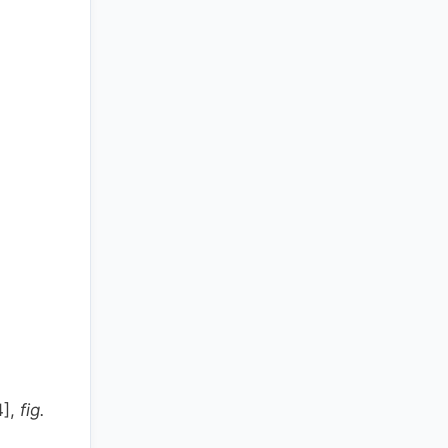
4],
fig.