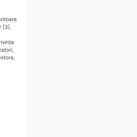
eritoare
r [3].
rivința
atori,
estora,