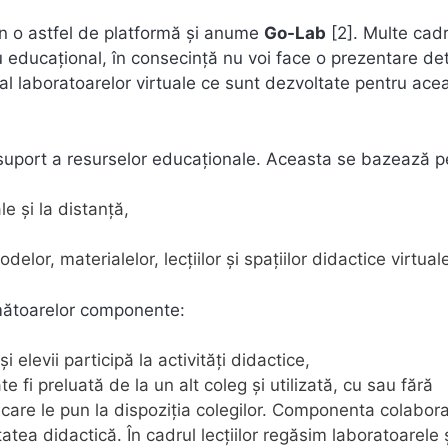
an o astfel de platformă și anume
Go-Lab
[2]. Multe cad
u educațional, în consecință nu voi face o prezentare det
e al laboratoarelor virtuale ce sunt dezvoltate pentru ace
 suport a resurselor educaționale. Aceasta se bazează p
e și la distanță,
elor, materialelor, lecțiilor și spațiilor didactice virtual
rmătoarelor componente:
i elevii participă la activități didactice,
e fi preluată de la un alt coleg și utilizată, cu sau fără
pe care le pun la dispoziția colegilor. Componenta colabor
itatea didactică. În cadrul lecțiilor regăsim laboratoarele 