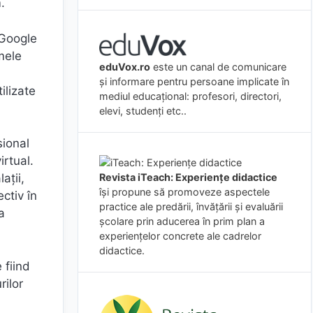
.
 Google
mele
eduVox.ro
este un canal de comunicare
și informare pentru persoane implicate în
ilizate
mediul educațional: profesori, directori,
elevi, studenți etc..
sional
irtual.
Revista iTeach: Experienţe didactice
ații,
îşi propune să promoveze aspectele
ctiv în
practice ale predării, învăţării şi evaluării
a
şcolare prin aducerea în prim plan a
experienţelor concrete ale cadrelor
didactice.
 fiind
rilor