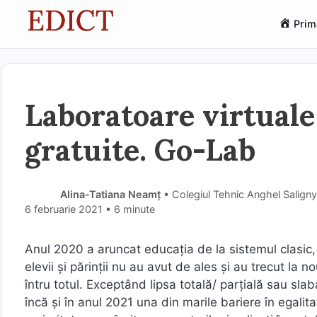
Sari
Prim
la
conținut
Laboratoare virtuale 
gratuite. Go-Lab
Alina-Tatiana Neamț
• Colegiul Tehnic Anghel Salign
6 februarie 2021
• 6 minute
Anul 2020 a aruncat educația de la sistemul clasic, fa
elevii și părinții nu au avut de ales și au trecut la n
întru totul. Exceptând lipsa totală/ parțială sau sla
încă și în anul 2021 una din marile bariere în egal