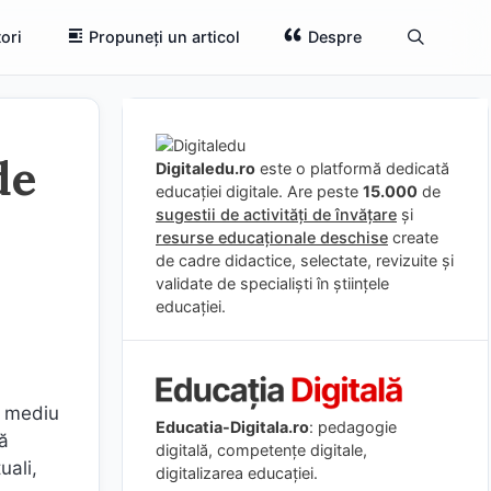
ori
Propuneți un articol
Despre
de
Digitaledu.ro
este o platformă dedicată
educației digitale. Are peste
15.000
de
sugestii de activități de învățare
și
resurse educaționale deschise
create
de cadre didactice, selectate, revizuite și
validate de specialiști în științele
educației.
n mediu
Educatia-Digitala.ro
: pedagogie
ză
digitală, competențe digitale,
uali,
digitalizarea educației.