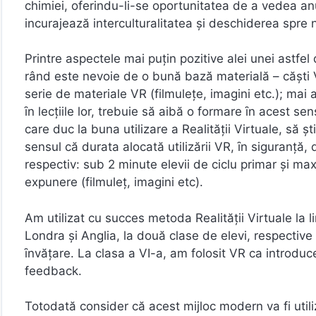
chimiei, oferindu-li-se oportunitatea de a vedea an
incurajează interculturalitatea şi deschiderea spre 
Printre aspectele mai puţin pozitive alei unei astf
rând este nevoie de o bună bază materială – căşti VR
serie de materiale VR (filmuleţe, imagini etc.); ma
ȋn lecţiile lor, trebuie să aibă o formare ȋn acest sen
care duc la buna utilizare a Realităţii Virtuale, să şt
sensul că durata alocată utilizării VR, ȋn siguranţă,
respectiv: sub 2 minute elevii de ciclu primar şi max
expunere (filmuleţ, imagini etc).
Am utilizat cu succes metoda Realităţii Virtuale la li
Londra şi Anglia, la două clase de elevi, respective 
ȋnvăţare. La clasa a VI-a, am folosit VR ca introducer
feedback.
Totodată consider că acest mijloc modern va fi utiliza