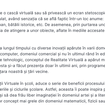
te o cască virtuală sau să privească un ecran stetoscopic
lat, având senzaţia că se află faptic ȋntr-un loc anume
uman, bătălii istorice, etc. De asemenea, prin purtarea un
ia de atingere a unor obiecte, aflate ȋn mediile accesat
a lungul timpului cu diverse inovaţii apărute ȋn varii dom
pe computer, domeniul comercial şi nu ȋn ultimul rând ȋn e
re tehnologic, conceptul de Realitate Virtuală a apărut m
a şi-a făcut prezenţa doar ȋn ultimii ani, prin program
ţara noastră şi ţări vecine.
ăţii Virtuale ȋn şcoli, aduce o serie de beneficii procesulu
iile şi ciclurile şcolare. Astfel, aceasta ȋi poate inspira 
i să dea frâu liber imaginaţiei ȋn domeniul artei şi a liter
r concept mai grele din domeniul matematicii, fizicii sa