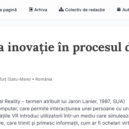
a pagină
Arhiva
Colectiv de redacție
Aut
a inovație în procesul 
 Turț (Satu-Mare) • România
ual Reality – termen atribuit lui Jaron Lanier, 1987, SUA)
computer, care permite interacţiunea unei persoane cu u
aţiile VR introduc utilizatorii ȋntr-un mediu care simulea
, care trimit şi primesc informaţii, cum ar fi ochelari virt