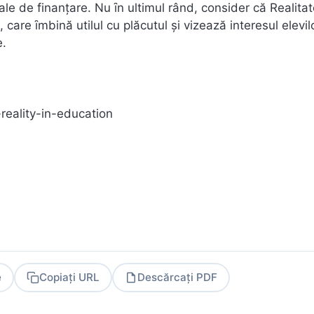
le de finanţare. Nu ȋn ultimul rând, consider că Realita
 care ȋmbină utilul cu plăcutul şi vizează interesul elevil
e.
reality-in-education
e
Copiați URL
Descărcați PDF
PDF