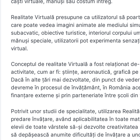
căşti virtuale, mănuşi sau costum ȋntreg.
Realitate Virtuală presupune ca utilizatorul să poar
care poate vedea imagini animate ale mediului simu
subacvatic, obiective turistice, interiorul corpului 
mănuși speciale, utilizatorii pot experimenta senzaţ
virtual.
Conceptul de realitate Virtuală a fost relaţionat de-
activitate, cum ar fi: ştiinţe, aeronautică, grafică 
Dacă ȋn alte ţări mai dezvoltate, din punct de vede
devreme ȋn procesul de ȋnvăţământ, ȋn România acest
finanţare externe şi prin parteneriate ȋntre şcoli din 
Potrivit unor studii de specialitate, utilizarea Realit
predare ȋnvăţare, având aplicabilitatea ȋn toate mater
elevii de toate vârstele să-şi dezvolte creativitatea ş
să depăşească anumite dificultăţi de ȋnvăţare a uno