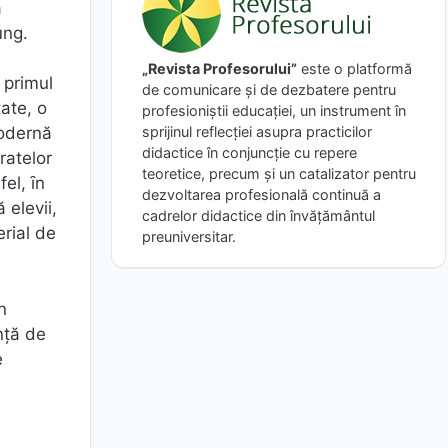
ă
ung.
„Revista Profesorului”
este o platformă
 primul
de comunicare și de dezbatere pentru
tate, o
profesioniștii educației, un instrument în
sprijinul reflecției asupra practicilor
modernă
didactice în conjuncție cu repere
ratelor
teoretice, precum și un catalizator pentru
fel, ȋn
dezvoltarea profesională continuă a
 elevii,
cadrelor didactice din învățământul
erial de
preuniversitar.
n
nţă de
e