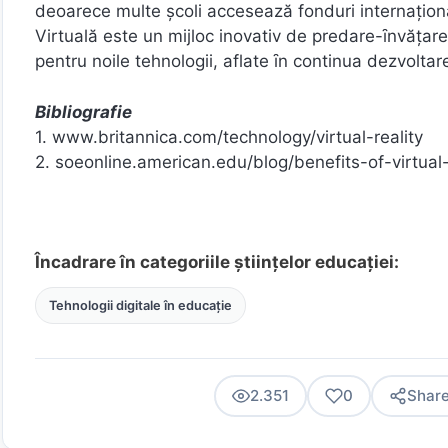
deoarece multe şcoli accesează fonduri internaţiona
Virtuală este un mijloc inovativ de predare-ȋnvăţare,
pentru noile tehnologii, aflate ȋn continua dezvoltar
Bibliografie
1. www.britannica.com/technology/virtual-reality
2. soeonline.american.edu/blog/benefits-of-virtual-
Încadrare în categoriile științelor educației:
Tehnologii digitale în educație
2.351
0
Shar