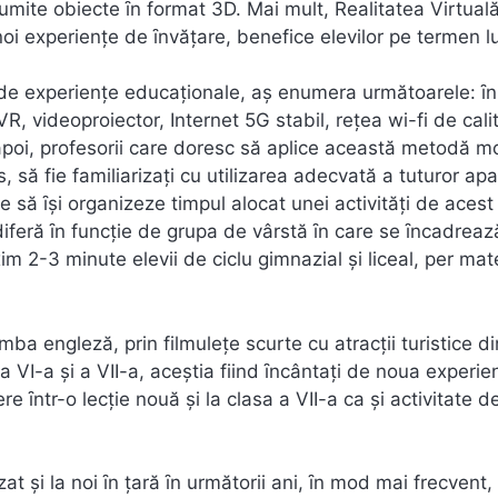
umite obiecte ȋn format 3D. Mai mult, Realitatea Virtual
noi experienţe de ȋnvăţare, benefice elevilor pe termen l
el de experienţe educaţionale, aş enumera următoarele: ȋn
, videoproiector, Internet 5G stabil, reţea wi-fi de cali
i apoi, profesorii care doresc să aplice această metodă 
s, să fie familiarizaţi cu utilizarea adecvată a tuturor apa
ie să ȋşi organizeze timpul alocat unei activităţi de acest 
 diferă ȋn funcţie de grupa de vârstă ȋn care se ȋncadrează
im 2-3 minute elevii de ciclu gimnazial şi liceal, per mat
mba engleză, prin filmuleţe scurte cu atracţii turistice di
a VI-a şi a VII-a, aceştia fiind ȋncântaţi de noua experie
e ȋntr-o lecţie nouă şi la clasa a VII-a ca şi activitate d
t şi la noi ȋn ţară ȋn următorii ani, ȋn mod mai frecvent,