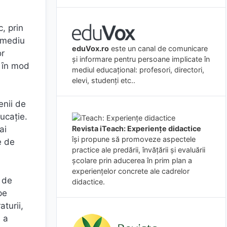
, prin
: mediu
eduVox.ro
este un canal de comunicare
or
și informare pentru persoane implicate în
e ȋn mod
mediul educațional: profesori, directori,
elevi, studenți etc..
enii de
ducaţie.
Revista iTeach: Experienţe didactice
ai
îşi propune să promoveze aspectele
e de
practice ale predării, învăţării şi evaluării
şcolare prin aducerea în prim plan a
experienţelor concrete ale cadrelor
i de
didactice.
pe
aturii,
u a