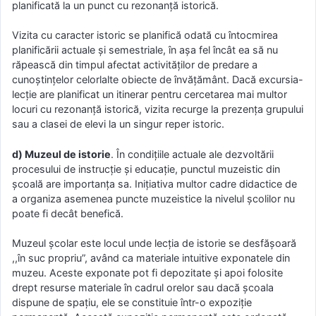
planificată la un punct cu rezonanţă istorică.
Vizita cu caracter istoric se planifică odată cu întocmirea
planificării actuale şi semestriale, în aşa fel încât ea să nu
răpească din timpul afectat activităţilor de predare a
cunoştinţelor celorlalte obiecte de învăţământ. Dacă excursia-
lecţie are planificat un itinerar pentru cercetarea mai multor
locuri cu rezonanţă istorică, vizita recurge la prezenţa grupului
sau a clasei de elevi la un singur reper istoric.
d) Muzeul de istorie
. În condiţiile actuale ale dezvoltării
procesului de instrucţie şi educaţie, punctul muzeistic din
şcoală are importanţa sa. Iniţiativa multor cadre didactice de
a organiza asemenea puncte muzeistice la nivelul şcolilor nu
poate fi decât benefică.
Muzeul şcolar este locul unde lecţia de istorie se desfăşoară
,,în suc propriu”, având ca materiale intuitive exponatele din
muzeu. Aceste exponate pot fi depozitate şi apoi folosite
drept resurse materiale în cadrul orelor sau dacă şcoala
dispune de spaţiu, ele se constituie într-o expoziţie