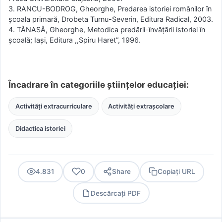
3. RANCU-BODROG, Gheorghe, Predarea istoriei românilor în
şcoala primară, Drobeta Turnu-Severin, Editura Radical, 2003.
4. TĂNASĂ, Gheorghe, Metodica predării-învăţării istoriei în
şcoală; Iaşi, Editura ,,Spiru Haret”, 1996.
Încadrare în categoriile științelor educației:
Activități extracurriculare
Activități extrașcolare
Didactica istoriei
4.831
0
Share
Copiați URL
Descărcați PDF
PDF