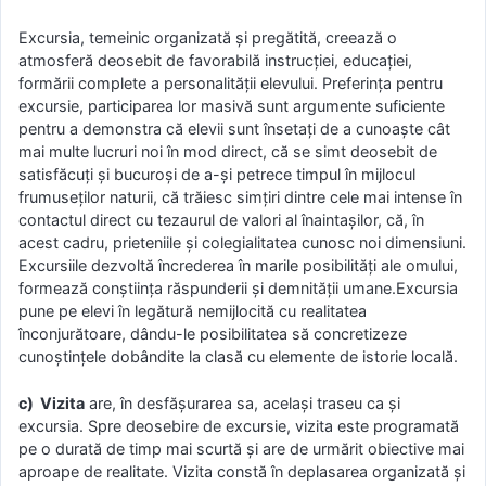
Excursia, temeinic organizată şi pregătită, creează o
atmosferă deosebit de favorabilă instrucţiei, educaţiei,
formării complete a personalităţii elevului. Preferinţa pentru
excursie, participarea lor masivă sunt argumente suficiente
pentru a demonstra că elevii sunt însetaţi de a cunoaşte cât
mai multe lucruri noi în mod direct, că se simt deosebit de
satisfăcuţi şi bucuroşi de a-şi petrece timpul în mijlocul
frumuseţilor naturii, că trăiesc simţiri dintre cele mai intense în
contactul direct cu tezaurul de valori al înaintaşilor, că, în
acest cadru, prieteniile şi colegialitatea cunosc noi dimensiuni.
Excursiile dezvoltă încrederea în marile posibilităţi ale omului,
formează conştiinţa răspunderii şi demnităţii umane.Excursia
pune pe elevi în legătură nemijlocită cu realitatea
înconjurătoare, dându-le posibilitatea să concretizeze
cunoştinţele dobândite la clasă cu elemente de istorie locală.
c) Vizita
are, în desfăşurarea sa, acelaşi traseu ca şi
excursia. Spre deosebire de excursie, vizita este programată
pe o durată de timp mai scurtă şi are de urmărit obiective mai
aproape de realitate. Vizita constă în deplasarea organizată şi