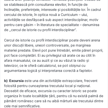
se stabilească prin consultarea elevilor, în funcţie de
înclinaţiile, preferinţele, interesele şi posibilităţile lor. În cadrul
cercului de istorie, în optica nouă a Curriculum – ului,
activităţile se desfăşoară sub aspect interdisciplinar, motiv
pentru care găsim – în literatura de specialitate – denumirea
de ,,cercul de istorie cu profil interdisciplinar”.
Cercul de istorie cu profil interdisciplinar poate deveni arena
unor discuţii libere, uneori controversate, pe marginea
materiei predate. Elevii pot pune întrebări, emite păreri proprii,
pot face completări. Ei au privilegiul să arate ce au citit în
afara manualului, ce au auzit şi ce au văzut la radio şi
televizor, ce le oferă calculatorul, se pot obişnui cu
argumentarea logică şi interpretarea corectă a faptelor.
b) Excursia
este una din activităţile extraşcolare, frecvent
folosită pentru cunoaşterea trecutului local şi naţional.
Deosebit de eficace, excursia cu caracter istoric se poate
organiza în toate localităţile ţării, pentru că nu există palmă de
pământ românesc care să nu aibă mărturii ale trecutului dintre
cele mai semnificative.