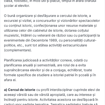
clasă, folosesc, în mod util şi plăcut, timpul în afara orarului
şcolar al elevilor.
O bună organizare şi desfăşurare a cercului de istorie, a
excursiei şi vizitei, a concursurilor şi vizionărilor spectacolelor
cu conţinut istoric, confecţionarea unor resurse materiale şi
utilizarea celor din cabinetul de istorie, dotarea colţului
muzeistic, întâlniri cu veteranii de război sau cu participanţii la
evenimentele din Decembrie 1989, cu personalităţi cultural-
politice, etc., sunt tot atâtea activităţi extracurriculare
(complementare).
Planificarea judicioasă a activităţilor conexe, odată cu
planificarea anuală şi semestrială, are rolul de a evita
supraîncărcarea elevilor şi de a conjuga, echilibrat, toate
formele specifice de studiere a istoriei patriei în şcoală şi în
afara ei.
a) Cercul de istorie
cu profil interdisciplinar cuprinde elevi de
aceeaşi vârstă sau de vârstă apropiată, care au interese şi
înclinaţii pentru istorie. Activitatea acestora se desfăşoară în
cadrul unor şedinţe tematice. Tematica şedinţelor trebuie să