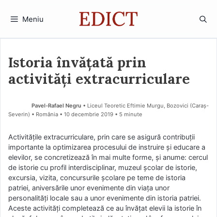
Sari
la
Meniu
conținut
Istoria învățată prin
activități extracurriculare
Pavel-Rafael Negru
• Liceul Teoretic Eftimie Murgu, Bozovici (Caraş-
Severin) • România
10 decembrie 2019
• 5 minute
Activitățile extracurriculare, prin care se asigură contribuții
importante la optimizarea procesului de instruire şi educare a
elevilor, se concretizează în mai multe forme, şi anume: cercul
de istorie cu profil interdisciplinar, muzeul şcolar de istorie,
excursia, vizita, concursurile şcolare pe teme de istoria
patriei, aniversările unor evenimente din viaţa unor
personalităţi locale sau a unor evenimente din istoria patriei.
Aceste activităţi completează ce au învăţat elevii la istorie în