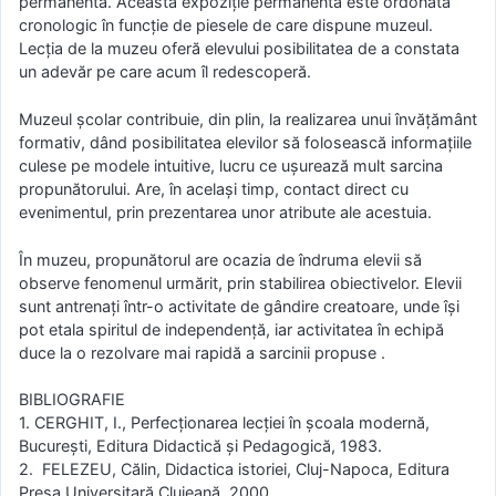
permanentă. Această expoziţie permanentă este ordonată
cronologic în funcţie de piesele de care dispune muzeul.
Lecţia de la muzeu oferă elevului posibilitatea de a constata
un adevăr pe care acum îl redescoperă.
Muzeul şcolar contribuie, din plin, la realizarea unui învăţământ
formativ, dând posibilitatea elevilor să folosească informaţiile
culese pe modele intuitive, lucru ce uşurează mult sarcina
propunătorului. Are, în acelaşi timp, contact direct cu
evenimentul, prin prezentarea unor atribute ale acestuia.
În muzeu, propunătorul are ocazia de îndruma elevii să
observe fenomenul urmărit, prin stabilirea obiectivelor. Elevii
sunt antrenaţi într-o activitate de gândire creatoare, unde îşi
pot etala spiritul de independenţă, iar activitatea în echipă
duce la o rezolvare mai rapidă a sarcinii propuse .
BIBLIOGRAFIE
1. CERGHIT, I., Perfecţionarea lecţiei în şcoala modernă,
Bucureşti, Editura Didactică şi Pedagogică, 1983.
2. FELEZEU, Călin, Didactica istoriei, Cluj-Napoca, Editura
Presa Universitară Clujeană, 2000.