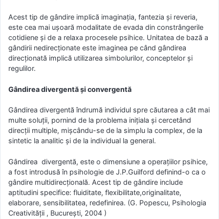
Acest tip de gândire implică imaginaţia, fantezia şi reveria,
este cea mai uşoară modalitate de evada din constrângerile
cotidiene şi de a relaxa procesele psihice. Unitatea de bază a
gândirii nedirecţionate este imaginea pe când gândirea
direcţionată implică utilizarea simbolurilor, conceptelor şi
regulilor.
Gândirea divergentă şi convergentă
Gândirea divergentă îndrumă individul spre căutarea a cât mai
multe soluţii, pornind de la problema iniţiala şi cercetând
direcţii multiple, mişcându-se de la simplu la complex, de la
sintetic la analitic şi de la individual la general.
Gândirea divergentă, este o dimensiune a operaţiilor psihice,
a fost introdusă în psihologie de J.P.Guilford definind-o ca o
gândire multidirecţională. Acest tip de gândire include
aptitudini specifice: fluiditate, flexibilitate,originalitate,
elaborare, sensibilitatea, redefinirea. (G. Popescu, Psihologia
Creativităţii , Bucureşti, 2004 )