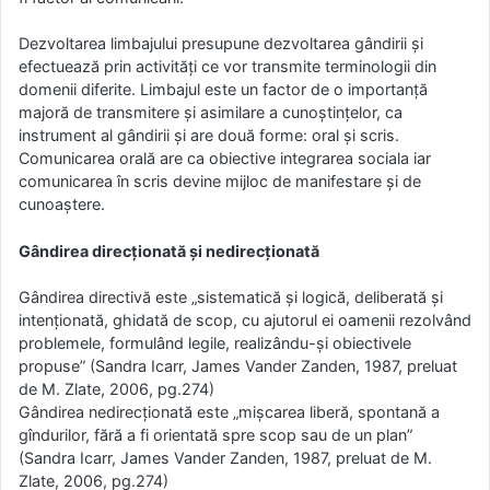
Dezvoltarea limbajului presupune dezvoltarea gândirii şi
efectuează prin activităţi ce vor transmite terminologii din
domenii diferite. Limbajul este un factor de o importanţă
majoră de transmitere şi asimilare a cunoştinţelor, ca
instrument al gândirii şi are două forme: oral şi scris.
Comunicarea orală are ca obiective integrarea sociala iar
comunicarea în scris devine mijloc de manifestare şi de
cunoaştere.
Gândirea direcţionată şi nedirecţionată
Gândirea directivă este „sistematică şi logică, deliberată şi
intenţionată, ghidată de scop, cu ajutorul ei oamenii rezolvând
problemele, formulând legile, realizându-şi obiectivele
propuse” (Sandra Icarr, James Vander Zanden, 1987, preluat
de M. Zlate, 2006, pg.274)
Gândirea nedirecţionată este „mişcarea liberă, spontană a
gîndurilor, fără a fi orientată spre scop sau de un plan”
(Sandra Icarr, James Vander Zanden, 1987, preluat de M.
Zlate, 2006, pg.274)