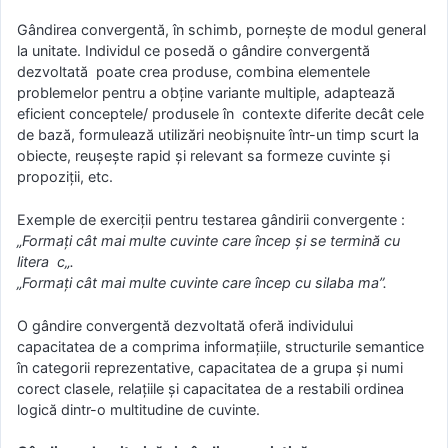
Gândirea convergentă, în schimb, porneşte de modul general
la unitate. Individul ce posedă o gândire convergentă
dezvoltată poate crea produse, combina elementele
problemelor pentru a obţine variante multiple, adaptează
eficient conceptele/ produsele în contexte diferite decât cele
de bază, formulează utilizări neobişnuite într-un timp scurt la
obiecte, reuşeşte rapid şi relevant sa formeze cuvinte şi
propoziţii, etc.
Exemple de exerciţii pentru testarea gândirii convergente :
„Formaţi cât mai multe cuvinte care încep şi se termină cu
litera c„.
„Formaţi cât mai multe cuvinte care încep cu silaba ma”.
O gândire convergentă dezvoltată oferă individului
capacitatea de a comprima informaţiile, structurile semantice
în categorii reprezentative, capacitatea de a grupa şi numi
corect clasele, relaţiile şi capacitatea de a restabili ordinea
logică dintr-o multitudine de cuvinte.