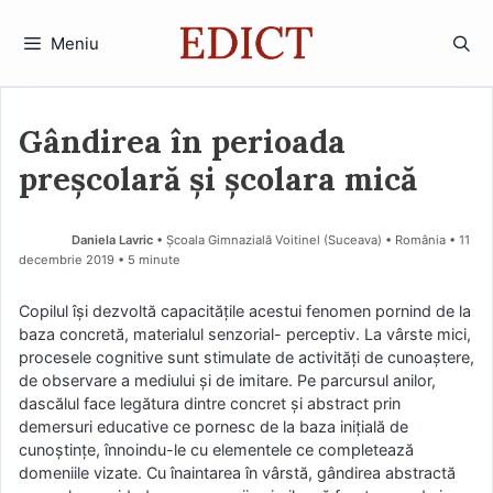
Sari
la
Meniu
conținut
Gândirea în perioada
preşcolară şi şcolara mică
Daniela Lavric
• Școala Gimnazială Voitinel (Suceava) • România
11
decembrie 2019
• 5 minute
Copilul îşi dezvoltă capacităţile acestui fenomen pornind de la
baza concretă, materialul senzorial- perceptiv. La vârste mici,
procesele cognitive sunt stimulate de activităţi de cunoaştere,
de observare a mediului şi de imitare. Pe parcursul anilor,
dascălul face legătura dintre concret şi abstract prin
demersuri educative ce pornesc de la baza iniţială de
cunoştinţe, înnoindu-le cu elementele ce completează
domeniile vizate. Cu înaintarea în vârstă, gândirea abstractă