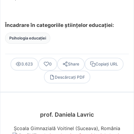
Încadrare în categoriile științelor educației:
Psihologia educației
3.623
0
Share
Copiați URL
Descărcați PDF
PDF
prof. Daniela Lavric
Școala Gimnazială Voitinel (Suceava), România