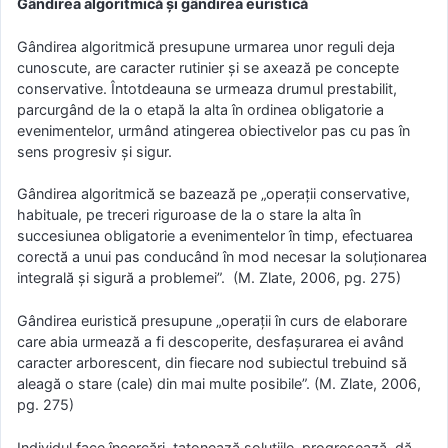
Gândirea algoritmică şi gândirea euristică
Gândirea algoritmică presupune urmarea unor reguli deja
cunoscute, are caracter rutinier şi se axează pe concepte
conservative. Întotdeauna se urmeaza drumul prestabilit,
parcurgând de la o etapă la alta în ordinea obligatorie a
evenimentelor, urmând atingerea obiectivelor pas cu pas în
sens progresiv şi sigur.
Gândirea algoritmică se bazează pe „operaţii conservative,
habituale, pe treceri riguroase de la o stare la alta în
succesiunea obligatorie a evenimentelor în timp, efectuarea
corectă a unui pas conducând în mod necesar la soluţionarea
integrală şi sigură a problemei”. (M. Zlate, 2006, pg. 275)
Gândirea euristică presupune „operaţii în curs de elaborare
care abia urmează a fi descoperite, desfaşurarea ei având
caracter arborescent, din fiecare nod subiectul trebuind să
aleagă o stare (cale) din mai multe posibile”. (M. Zlate, 2006,
pg. 275)
Individul face încercări, tatonează soluţiile, progresează, dă