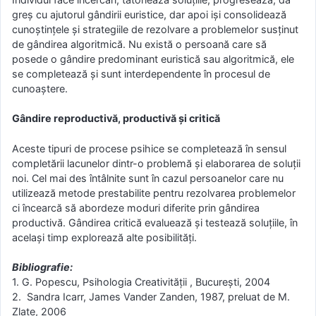
greş cu ajutorul gândirii euristice, dar apoi işi consolidează
cunoştinţele şi strategiile de rezolvare a problemelor susţinut
de gândirea algoritmică. Nu există o persoană care să
posede o gândire predominant euristică sau algoritmică, ele
se completează şi sunt interdependente în procesul de
cunoaştere.
Gândire reproductivă, productivă şi critică
Aceste tipuri de procese psihice se completează în sensul
completării lacunelor dintr-o problemă şi elaborarea de soluţii
noi. Cel mai des întâlnite sunt în cazul persoanelor care nu
utilizează metode prestabilite pentru rezolvarea problemelor
ci încearcă să abordeze moduri diferite prin gândirea
productivă. Gândirea critică evaluează şi testează soluţiile, în
acelaşi timp explorează alte posibilităţi.
Bibliografie:
1. G. Popescu, Psihologia Creativităţii , Bucureşti, 2004
2. Sandra Icarr, James Vander Zanden, 1987, preluat de M.
Zlate, 2006