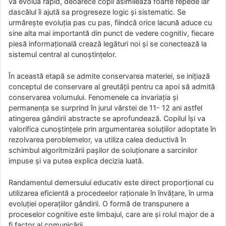
va evolua rapid, deoarece copii asimilează foarte repede iar
dascălul îi ajută sa progreseze logic şi sistematic. Se
urmăreşte evoluţia pas cu pas, fiindcă orice lacună aduce cu
sine alta mai importantă din punct de vedere cognitiv, fiecare
piesă informaţională crează legături noi şi se conectează la
sistemul central al cunoştinţelor.
În această etapă se admite conservarea materiei, se iniţiază
conceptul de conservare al greutăţii pentru ca apoi să admită
conservarea volumului. Fenomenele ca invariaţia şi
permanenţa se surprind în jurul vârstei de 11- 12 ani astfel
atingerea gândirii abstracte se aprofundează. Copilul îşi va
valorifica cunoştinţele prin argumentarea soluţiilor adoptate în
rezolvarea peroblemelor, va utiliza calea deductivă în
schimbul algoritmizării paşilor de soluţionare a sarcinilor
impuse şi va putea explica decizia luată.
Randamentul demersului educativ este direct proporţional cu
utilizarea eficientă a procedeelor raţionale în învăţare, în urma
evoluţiei operaţiilor gândirii. O formă de transpunere a
proceselor cognitive este limbajul, care are şi rolul major de a
fi factor al comunicării.