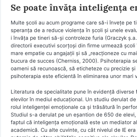
Se poate învăța inteligența 
Multe școli au acum programe care să-i învețe pe ti
speranța de a reduce violența în școli și unele eval
i învăța pe tineri să-și controleze furia (Graczyk ș
directorii executivi scorțoși din firme urmează școl
mare empatie cu angajații și să „reacționeze cu mai
bucura de succes (Cherniss, 2000). Psihoterapia se
oameni să recunoască, să eticheteze cu precizie și s
psihoterapia este eficientă în eliminarea unor mari v
Literatura de specialitate pune în evidență diverse 
elevilor în mediul educațional. Un studiu derulat de
rolul inteligenței emoționale ca și trăsătură în pe
Studiul s-a derulat pe un eșantion de 650 de elevi, 
faptul că inteligența emoțională este un mediator al r
academică. Cu alte cuvinte, cu cât nivelul de IE er