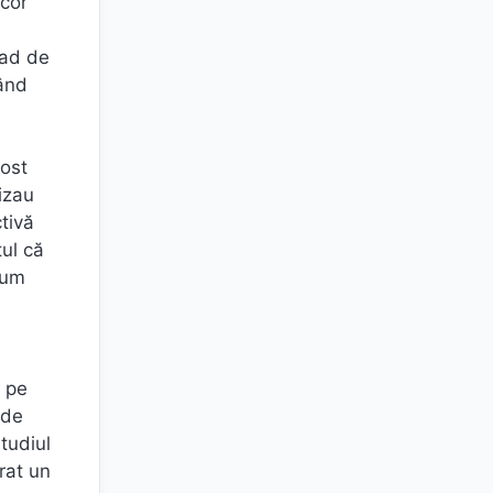
scor
rad de
când
fost
izau
tivă
tul că
cum
n
i pe
 de
Studiul
rat un