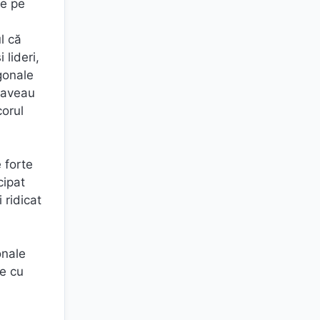
te pe
l că
 lideri,
gonale
e aveau
corul
e forte
cipat
 ridicat
onale
re cu