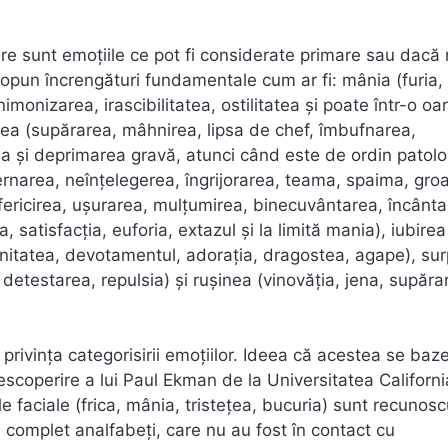
care sunt emoțiile ce pot fi considerate primare sau dacă
ropun încrengături fundamentale cum ar fi: mânia (furia,
monizarea, irascibilitatea, ostilitatea și poate într-o oa
ețea (supărarea, mâhnirea, lipsa de chef, îmbufnarea,
ea și deprimarea gravă, atunci când este de ordin patolo
rnarea, neînțelegerea, îngrijorarea, teama, spaima, groa
(fericirea, ușurarea, mulțumirea, binecuvântarea, încânta
satisfacția, euforia, extazul și la limită mania), iubirea
finitatea, devotamentul, adorația, dragostea, agape), sur
 detestarea, repulsia) și rușinea (vinovăția, jena, supăra
n privința categorisirii emoțiilor. Ideea că acestea se ba
escoperire a lui Paul Ekman de la Universitatea Californi
e faciale (frica, mânia, tristețea, bucuria) sunt recunos
ii complet analfabeți, care nu au fost în contact cu