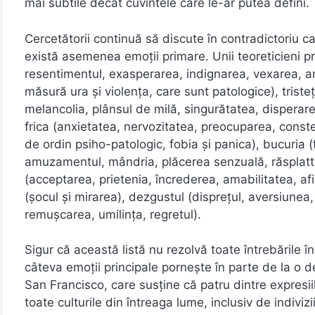
mai subtile decât cuvintele care le-ar putea defini.
Cercetătorii continuă să discute în contradictoriu 
există asemenea emoții primare. Unii teoreticieni p
resentimentul, exasperarea, indignarea, vexarea, ani
măsură ura și violența, care sunt patologice), trist
melancolia, plânsul de milă, singurătatea, disperar
frica (anxietatea, nervozitatea, preocuparea, conste
de ordin psiho-patologic, fobia și panica), bucuria 
amuzamentul, mândria, plăcerea senzuală, răsplatta, 
(acceptarea, prietenia, încrederea, amabilitatea, a
(șocul și mirarea), dezgustul (disprețul, aversiunea,
remușcarea, umilința, regretul).
Sigur că această listă nu rezolvă toate întrebările î
câteva emoții principale pornește în parte de la o d
San Francisco, care susține că patru dintre expresiil
toate culturile din întreaga lume, inclusiv de indiviz