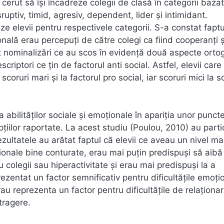
 cerut să își încadreze colegii de clasă în categorii baza
ptiv, timid, agresiv, dependent, lider și intimidant.
ze elevii pentru respectivele categorii. S-a constat faptu
nală erau percepuți de către colegi ca fiind cooperanți și
cut nominalizări ce au scos în evidență două aspecte orto
scriptori ce țin de factorul anti social. Astfel, elevii car
ruri mari și la factorul pro social, iar scoruri mici la s
 abilităților sociale și emoționale în apariția unor punct
pțiilor raportate. La acest studiu (Poulou, 2010) au parti
ezultatele au arătat faptul că elevii ce aveau un nivel mai
oționale bine conturate, erau mai puțin predispuși să aibă
u colegii sau hiperactivitate și erau mai predispuși la a
entat un factor semnificativ pentru dificultățile emoți
rau reprezenta un factor pentru dificultățile de relaționa
tragere.