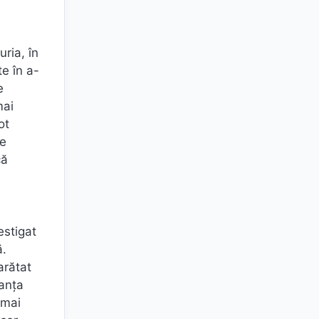
ria, în
te în a-
e
mai
ot
pe
că
estigat
ă.
arătat
manța
 mai