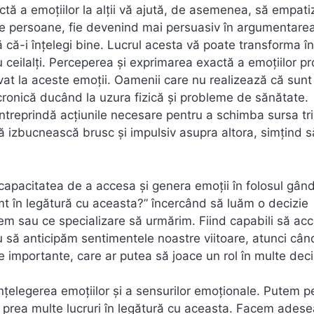
tă a emoțiilor la alții vă ajută, de asemenea, să empati
alte persoane, fie devenind mai persuasiv în argumentare
 că-i înțelegi bine. Lucrul acesta vă poate transforma în
 ceilalți. Perceperea și exprimarea exactă a emoțiilor pro
t la aceste emoții. Oamenii care nu realizează că sunt
ă cronică ducând la uzura fizică și probleme de sănătate.
întreprindă acțiunile necesare pentru a schimba sursa tris
să izbucnească brusc și impulsiv asupra altora, simțind s
pacitatea de a accesa și genera emoții în folosul gândir
t în legătură cu aceasta?” încercând să luăm o decizie
riem sau ce specializare să urmărim. Fiind capabili să a
să anticipăm sentimentele noastre viitoare, atunci cân
e importante, care ar putea să joace un rol în multe deciz
nțelegerea emoțiilor și a sensurilor emoționale. Putem 
ce prea multe lucruri în legătură cu aceasta. Facem ades