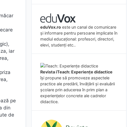
 măcar
eduVox.ro
este un canal de comunicare
recare
și informare pentru persoane implicate în
mediul educațional: profesori, directori,
gic),
elevi, studenți etc..
za, iar
rea,
priza
Revista iTeach: Experienţe didactice
îşi propune să promoveze aspectele
rea,
practice ale predării, învăţării şi evaluării
şcolare prin aducerea în prim plan a
experienţelor concrete ale cadrelor
zează pe
didactice.
a din
cute de