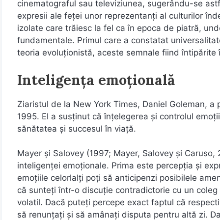
cinematograful sau televiziunea, sugerându-se astfel
expresii ale feței unor reprezentanți al culturilor î
izolate care trăiesc la fel ca în epoca de piatră, un
fundamentale. Primul care a constatat universalitate
teoria evoluționistă, aceste semnale fiind întipărite
Inteligența emoțională
Ziaristul de la New York Times, Daniel Goleman, a p
1995. El a susținut că înțelegerea și controlul emoț
sănătatea și succesul în viață.
Mayer și Salovey (1997; Mayer, Salovey și Caruso,
inteligenței emoționale. Prima este percepția și exp
emoțiile celorlalți poți să anticipenzi posibilele am
că sunteți într-o discuție contradictorie cu un co
volatil. Dacă puteți percepe exact faptul că respect
să renunțați și să amânați disputa pentru altă zi. Da