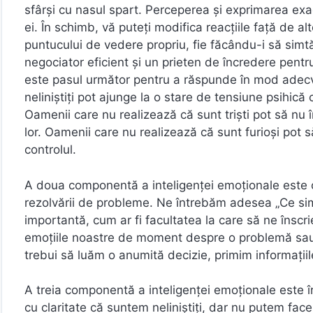
sfârși cu nasul spart. Perceperea și exprimarea exac
ei. În schimb, vă puteți modifica reacțiile față de 
puntucului de vedere propriu, fie făcându-i să simtă
negociator eficient și un prieten de încredere pentru
este pasul următor pentru a răspunde în mod adecva
neliniștiți pot ajunge la o stare de tensiune psihic
Oamenii care nu realizează că sunt triști pot să nu 
lor. Oamenii care nu realizează că sunt furioși pot 
controlul.
A doua componentă a inteligenței emoționale este ca
rezolvării de probleme. Ne întrebăm adesea „Ce sim
importantă, cum ar fi facultatea la care să ne însc
emoțiile noastre de moment despre o problemă sau 
trebui să luăm o anumită decizie, primim informațiil
A treia componentă a inteligenței emoționale este î
cu claritate că suntem neliniștiți, dar nu putem fa