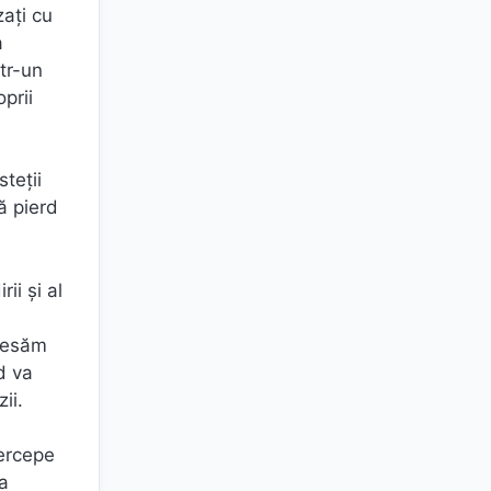
zați cu
a
tr-un
prii
teții
ă pierd
ii și al
ccesăm
d va
ii.
percepe
ea