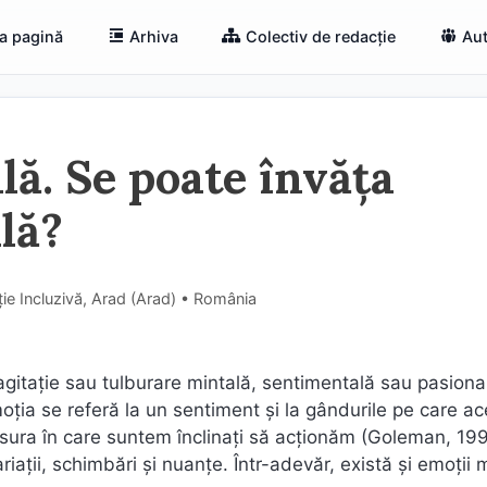
a pagină
Arhiva
Colectiv de redacție
Aut
lă. Se poate învăța
lă?
ie Incluzivă, Arad (Arad) • România
 agitație sau tulburare mintală, sentimentală sau pasiona
oția se referă la un sentiment și la gândurile pe care ac
măsura în care suntem înclinați să acționăm (Goleman, 199
riații, schimbări și nuanțe. Într-adevăr, există și emoții 