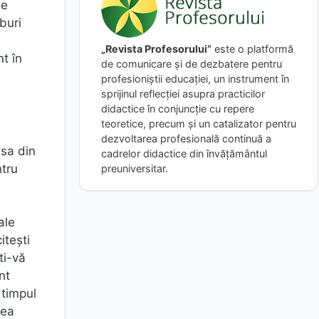
se
buri
„Revista Profesorului”
este o platformă
t în
de comunicare și de dezbatere pentru
profesioniștii educației, un instrument în
sprijinul reflecției asupra practicilor
didactice în conjuncție cu repere
teoretice, precum și un catalizator pentru
dezvoltarea profesională continuă a
 sa din
cadrelor didactice din învățământul
ntru
preuniversitar.
ale
itești
ti-vă
nt
 timpul
tea