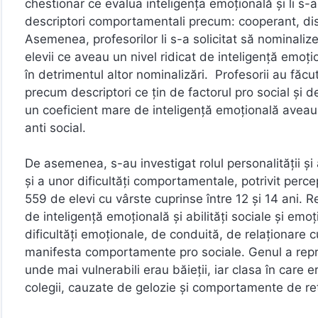
chestionar ce evalua inteligența emoțională și li s-a
descriptori comportamentali precum: cooperant, disru
Asemenea, profesorilor li s-a solicitat să nominalize
elevii ce aveau un nivel ridicat de inteligență emoțio
în detrimentul altor nominalizări. Profesorii au fă
precum descriptori ce țin de factorul pro social și de
un coeficient mare de inteligență emoțională aveau sco
anti social.
De asemenea, s-au investigat rolul personalității și a
și a unor dificultăți comportamentale, potrivit perce
559 de elevi cu vârste cuprinse între 12 și 14 ani. R
de inteligență emoțională și abilități sociale și em
dificultăți emoționale, de conduită, de relaționare c
manifesta comportamente pro sociale. Genul a reprez
unde mai vulnerabili erau băieții, iar clasa în care e
colegii, cauzate de gelozie și comportamente de re