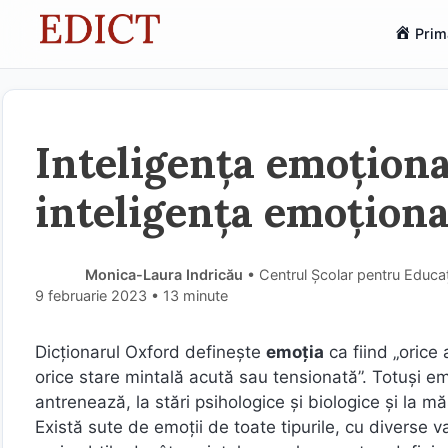
Sari
Prim
la
conținut
Inteligența emoționa
inteligența emoționa
Monica-Laura Indricău
• Centrul Școlar pentru Educaț
9 februarie 2023
• 13 minute
Dicționarul Oxford definește
emoția
ca fiind „orice
orice stare mintală acută sau tensionată”. Totuși em
antrenează, la stări psihologice și biologice și la 
Există sute de emoții de toate tipurile, cu diverse va