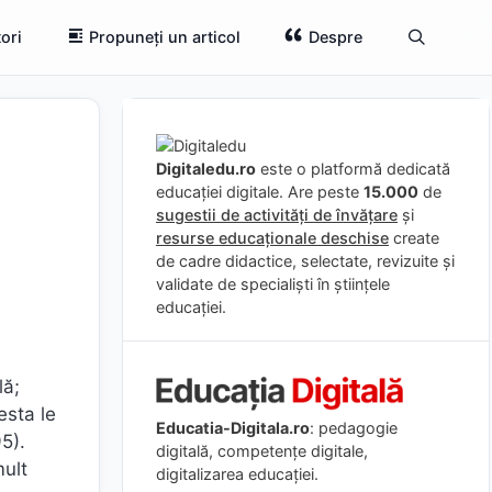
ori
Propuneți un articol
Despre
Digitaledu.ro
este o platformă dedicată
educației digitale. Are peste
15.000
de
sugestii de activități de învățare
și
resurse educaționale deschise
create
de cadre didactice, selectate, revizuite și
validate de specialiști în științele
educației.
lă;
esta le
Educatia-Digitala.ro
: pedagogie
5).
digitală, competențe digitale,
mult
digitalizarea educației.