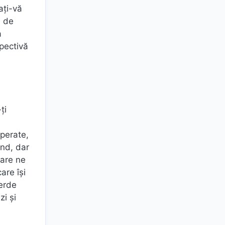
ați-vă
i de
a
spectivă
ți
mperate,
ând, dar
care ne
are își
ierde
zi și