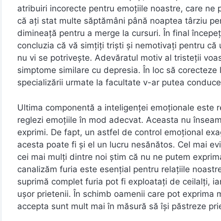
atribuiri incorecte pentru emoțiile noastre, care ne
că ați stat multe săptămâni până noaptea târziu pentr
dimineață pentru a merge la cursuri. În final începeți 
concluzia că vă simțiți triști și nemotivați pentru că
nu vi se potrivește. Adevăratul motiv al tristeții vo
simptome similare cu depresia. În loc să corecteze l
specializării urmate la facultate v-ar putea conduce 
Ultima componentă a inteligenței emoționale este reg
reglezi emoțiile în mod adecvat. Aceasta nu înseamn
exprimi. De fapt, un astfel de control emoțional ex
acesta poate fi și el un lucru nesănătos. Cel mai ev
cei mai mulți dintre noi știm că nu ne putem exprim
canalizăm furia este esențial pentru relațiile noastr
suprimă complet furia pot fi exploatați de ceilalți, i
ușor prietenii. În schimb oamenii care pot exprima mot
accepta sunt mult mai în măsură să își păstreze prie