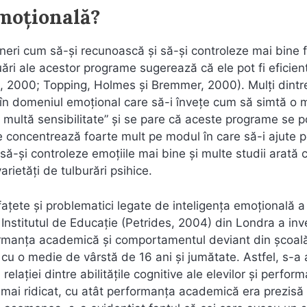
emoțională?
neri cum să-și recunoască și să-și controleze mai bine fu
uări ale acestor programe sugerează că ele pot fi eficien
.a., 2000; Topping, Holmes și Bremmer, 2000). Mulți dintr
i în domeniul emoțional care să-i învețe cum să simtă o 
 multă sensibilitate” și se pare că aceste programe se p
 concentrează foarte mult pe modul în care să-i ajute 
ă-și controleze emoțiile mai bine și multe studii arată 
arietăți de tulburări psihice.
fațete și problematici legate de inteligența emoțională a
 Institutul de Educație (Petrides, 2004) din Londra a inv
rformanța academică și comportamentul deviant din școal
cu o medie de vârstă de 16 ani și jumătate. Astfel, s-a 
elației dintre abilitățile cognitive ale elevilor și perfor
a mai ridicat, cu atât performanța academică era prezisă