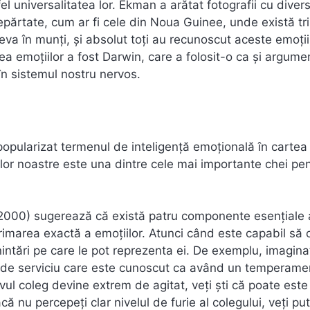
 universalitatea lor. Ekman a arătat fotografii cu diver
ndepărtate, cum ar fi cele din Noua Guinee, unde există tri
deva în munți, și absolut toți au recunoscut aceste emoții
a emoțiilor a fost Darwin, care a folosit-o ca și argumen
 în sistemul nostru nervos.
opularizat termenul de inteligență emoțională în cartea
iilor noastre este una dintre cele mai importante chei pe
 2000) sugerează că există patru componente esențiale 
rimarea exactă a emoțiilor. Atunci când este capabil să c
enintări pe care le pot reprezenta ei. De exemplu, imagina
leg de serviciu care este cunoscut ca având un temperame
ivul coleg devine extrem de agitat, veți ști că poate este
că nu percepeți clar nivelul de furie al colegului, veți pu