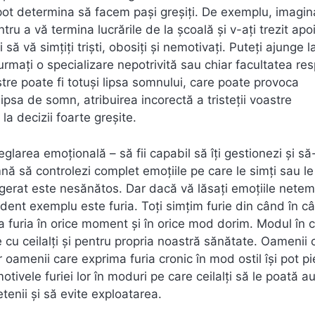
 pot determina să facem pași greșiți. De exemplu, imagin
u a vă termina lucrările de la școală și v-ați trezit apo
să vă simțiți triști, obosiți și nemotivați. Puteți ajunge l
 urmați o specializare nepotrivită sau chiar facultatea re
astre poate fi totuși lipsa somnului, care poate provoca
ipsa de somn, atribuirea incorectă a tristeții voastre
la decizii foarte greșite.
larea emoțională – să fii capabil să îți gestionezi și să-
ă să controlezi complet emoțiile pe care le simți sau le
agerat este nesănătos. Dar dacă vă lăsați emoțiile nete
ident exemplu este furia. Toți simțim furie din când în c
a furia în orice moment și în orice mod dorim. Modul în 
e cu ceilalți și pentru propria noastră sănătate. Oamenii c
ar oamenii care exprima furia cronic în mod ostil își pot p
ivele furiei lor în moduri pe care ceilalți să le poată au
tenii și să evite exploatarea.