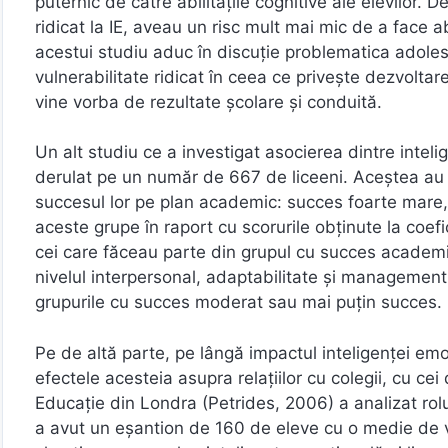
puternic de către abilitățile cognitive ale elevilor.
ridicat la IE, aveau un risc mult mai mic de a face 
acestui studiu aduc în discuție problematica adoles
vulnerabilitate ridicat în ceea ce privește dezvolt
vine vorba de rezultate școlare și conduită.
Un alt studiu ce a investigat asocierea dintre inteli
derulat pe un număr de 667 de liceeni. Aceștea au fo
succesul lor pe plan academic: succes foarte mare,
aceste grupe în raport cu scorurile obținute la coefi
cei care făceau parte din grupul cu succes academ
nivelul interpersonal, adaptabilitate și management
grupurile cu succes moderat sau mai puțin succes.
Pe de altă parte, pe lângă impactul inteligenței em
efectele acesteia asupra relațiilor cu colegii, cu cei 
Educație din Londra (Petrides, 2006) a analizat rolul 
a avut un eșantion de 160 de eleve cu o medie de vâr