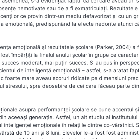
 De asemenea, s-a evidențiat faptul că cei care aveau un 
absențe nemotivate sau de a fi exmatriculați. Rezultatele
cenților ce provin dintr-un mediu defavorizat și cu un g
area emoțională, predispunând la efecte nedorite atunci 
gența emoțională și rezultatele școlare (Parker, 2004) a 
st împărțiți la finalul anului școlar în grupe ce caracter
 succes moderat, mai puțin succes. S-au pus în perspec
cientul de inteligență emoțională – astfel, s-a aratat fap
ic foarte mare aveau scoruri ridicate pe dimensiuni pre
ul stresului, spre deosebire de cei care făceau parte di
oționale asupra performanței școlare se pune accentul ș
din aceeași generație. Astfel, un alt studiu al Institutului
inteligenței emoționale în relațiile dintre co-vârstnici. 
stă de 10 ani și 8 luni. Elevelor le-a fost fost administ