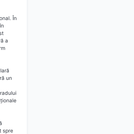
onal. În
în
st
ră a
orm
lară
eră un
gradului
aționale
ă
t spre