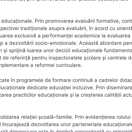
ii educaționale. Prin promovarea evaluării formative, cont
ectivei tradiționale asupra evaluării, în acord cu orientă
aluarea exclusivă a performanței academice la evaluarea
 și a dezvoltării socio-emoționale. Această abordare per
sm și sprijină luarea unor decizii educaționale fundament
t de referință pentru inspectoratele școlare și centrele 
implementare a reformei curriculare.
ficate în programele de formare continuă a cadrelor didac
 educaționale dedicate educației incluzive. Prin diseminar
area practicilor educaționale și la creșterea calității actu
idarea relației școală–familie. Prin evidențierea rolului
diul încurajează dezvoltarea unor parteneriate educațional
stă dimensiune este în deplină concordanță cu principii