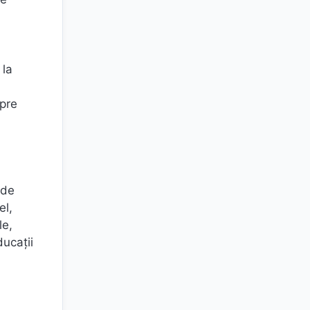
 la
spre
l
nde
el,
le,
ducații