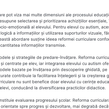
lare pot viza mai multe dimensiuni ale procesului educați
supune selectarea și prioritizarea achizițiilor esențiale, 
cio-emoțională al elevului. Pentru elevul cu autism, ace
ogică a informațiilor și utilizarea suporturilor vizuale, fă
ceastă abordare susține ideea reformei curriculare conf
cantitatea informațiilor transmise.
todele și strategiile de predare-învățare. Reforma curricu
și centrate pe elev, iar integrarea elevului cu autism of
etodele bazate pe învățarea prin descoperire ghidată, pe
turate contribuie la facilitarea înțelegerii și la creșterea 
urriculare nu sunt benefice doar elevului cu cerințe educ
 elevi, conducând la diversificarea practicilor didactice.
constituie evaluarea progresului școlar. Reforma curricular
, orientate spre progres și dezvoltare, mai degrabă decâ