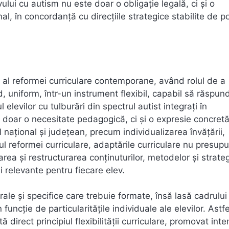
ului cu autism nu este doar o obligație legală, ci și o
 în concordanță cu direcțiile strategice stabilite de pol
l al reformei curriculare contemporane, având rolul de a
d, uniform, într-un instrument flexibil, capabil să răspun
l elevilor cu tulburări din spectrul autist integrați în
u doar o necesitate pedagogică, ci și o expresie concret
l național și județean, precum individualizarea învățării,
ul reformei curriculare, adaptările curriculare nu presup
ea și restructurarea conținuturilor, metodelor și strateg
i relevante pentru fiecare elev.
le și specifice care trebuie formate, însă lasă cadrului
funcție de particularitățile individuale ale elevilor. Astfe
 direct principiul flexibilității curriculare, promovat inte