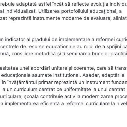
rebuie adaptată astfel încât să reflecte evoluția individu
al Individualizat. Utilizarea portofoliului educațional, a
izat reprezintă instrumente moderne de evaluare, alinia
 un indicator al gradului de implementare a reformei curri
 centrele de resurse educaționale au rolul de a sprijini c
tinuă, consiliere metodică și diseminarea bunelor practici
cesitatea unei abordări unitare și coerente, care să tran
ici educaționale asumate instituțional. Așadar, adaptările
ați în învățământul primar reprezintă un instrument funda
e la un curriculum centrat pe uniformitate la unul centrat
 curriculare, școala contribuie activ la modernizarea proc
i la implementarea eficientă a reformei curriculare la nivel