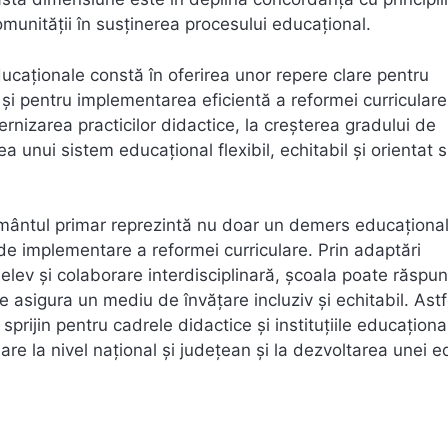
munității în susținerea procesului educațional.
ducaționale constă în oferirea unor repere clare pentru
 și pentru implementarea eficientă a reformei curriculare
ernizarea practicilor didactice, la creșterea gradului de
a unui sistem educațional flexibil, echitabil și orientat 
țământul primar reprezintă nu doar un demers educaționa
de implementare a reformei curriculare. Prin adaptări
e elev și colaborare interdisciplinară, școala poate răspu
e asigura un mediu de învățare incluziv și echitabil. Astf
prijin pentru cadrele didactice și instituțiile educaționa
are la nivel național și județean și la dezvoltarea unei e