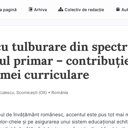
a pagină
Arhiva
Colectiv de redacție
Aut
cu tulburare din spectr
ul primar – contribuție
mei curriculare
ulescu, Scornicești (Olt) • România
temul de învățământ românesc, accentul este pus tot mai 
lor-cheie și pe asigurarea unui sistem educațional echita