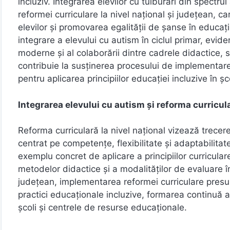
incluziv. Integrarea elevilor cu tulburări din spectrul
reformei curriculare la nivel național și județean, c
elevilor și promovarea egalității de șanse în educaț
integrare a elevului cu autism în ciclul primar, eviden
moderne și al colaborării dintre cadrele didactice, s
contribuie la susținerea procesului de implementare 
pentru aplicarea principiilor educației incluzive în
Integrarea elevului cu autism și reforma curricul
Reforma curriculară la nivel național vizează trecere
centrat pe competențe, flexibilitate și adaptabilitat
exemplu concret de aplicare a principiilor curricula
metodelor didactice și a modalităților de evaluare în 
județean, implementarea reformei curriculare presup
practici educaționale incluzive, formarea continuă a
școli și centrele de resurse educaționale.