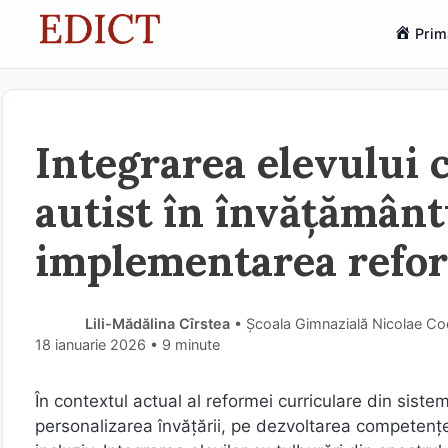
Sari
Prim
la
conținut
Integrarea elevului 
autist în învățământ
implementarea refor
Lili-Mădălina Cîrstea
• Școala Gimnazială Nicolae Coc
18 ianuarie 2026
• 9 minute
În contextul actual al reformei curriculare din sis
personalizarea învățării, pe dezvoltarea competențe