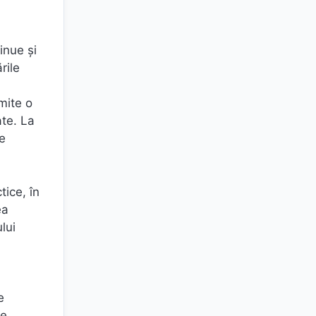
inue și
rile
mite o
ate. La
de
tice, în
ea
lui
e
le