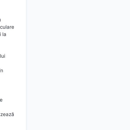
u
iculare
 la
lui
în
le
rizează