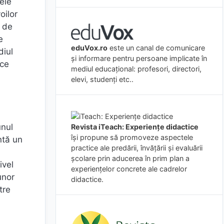
vele
oilor
e de
e
eduVox.ro
este un canal de comunicare
diul
și informare pentru persoane implicate în
ice
mediul educațional: profesori, directori,
elevi, studenți etc..
unul
Revista iTeach: Experienţe didactice
îşi propune să promoveze aspectele
ntă un
practice ale predării, învăţării şi evaluării
şcolare prin aducerea în prim plan a
ivel
experienţelor concrete ale cadrelor
unor
didactice.
tre