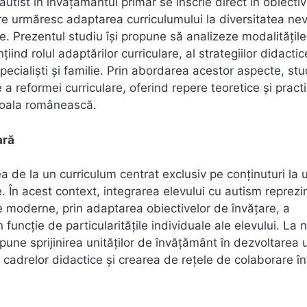
 autist în învățământul primar se înscrie direct în obiecti
are urmăresc adaptarea curriculumului la diversitatea nev
ie. Prezentul studiu își propune să analizeze modalitățil
țiind rolul adaptărilor curriculare, al strategiilor didactic
pecialiști și familie. Prin abordarea acestor aspecte, stu
a reformei curriculare, oferind repere teoretice și pract
 școala românească.
ară
a de la un curriculum centrat exclusiv pe conținuturi la 
e. În acest context, integrarea elevului cu autism reprezi
re moderne, prin adaptarea obiectivelor de învățare, a
funcție de particularitățile individuale ale elevului. La n
une sprijinirea unităților de învățământ în dezvoltarea 
 cadrelor didactice și crearea de rețele de colaborare în