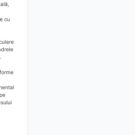
ală,
te cu
culare
adrele
.
sforme
mental
 pe
esului