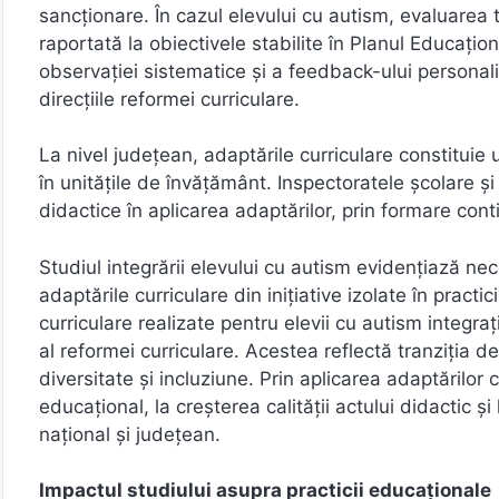
sancționare. În cazul elevului cu autism, evaluarea t
raportată la obiectivele stabilite în Planul Educațion
observației sistematice și a feedback-ului personal
direcțiile reformei curriculare.
La nivel județean, adaptările curriculare constituie
în unitățile de învățământ. Inspectoratele școlare și
didactice în aplicarea adaptărilor, prin formare con
Studiul integrării elevului cu autism evidențiază ne
adaptările curriculare din inițiative izolate în pract
curriculare realizate pentru elevii cu autism integr
al reformei curriculare. Acestea reflectă tranziția d
diversitate și incluziune. Prin aplicarea adaptărilor
educațional, la creșterea calității actului didactic ș
național și județean.
Impactul studiului asupra practicii educaționale