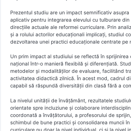
Prezentul studiu are un impact semnificativ asupra p
aplicativ pentru integrarea elevului cu tulburare din
direcțiile actuale ale reformei curriculare. Prin anali
și a rolului actorilor educaționali implicați, studiul
dezvoltarea unei practici educaționale centrate pe ne
Un prim impact al studiului se reflectă în sprijinire
național într-o manieră flexibilă și diferențiată. St
metodelor și modalităților de evaluare, facilitând tr
activitatea didactică zilnică. În acest mod, cadrul did
capabil să răspundă diversității din clasă fără a co
La nivelul unității de învățământ, rezultatele studiul
orientate spre incluziune și colaborare interdiscipl
coordonată a învățătorului, a profesorului de sprijin,
schimbul de bune practici și consolidarea muncii în 
curriculare nu doar la nivel individual, ci și la nivel