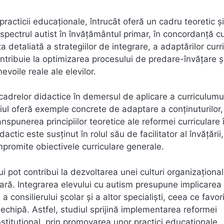
racticii educaționale, întrucât oferă un cadru teoretic și
 spectrul autist în învățământul primar, în concordanță c
za detaliată a strategiilor de integrare, a adaptărilor curr
 contribuie la optimizarea procesului de predare-învățare și
voile reale ale elevilor.
a cadrelor didactice în demersul de aplicare a curriculumu
udiul oferă exemple concrete de adaptare a conținuturilor,
anspunerea principiilor teoretice ale reformei curriculare 
actic este susținut în rolul său de facilitator al învățării,
mpromite obiectivele curriculare generale.
ui pot contribui la dezvoltarea unei culturi organizaționa
inară. Integrarea elevului cu autism presupune implicarea
 a consilierului școlar și a altor specialiști, ceea ce favo
echipă. Astfel, studiul sprijină implementarea reformei
 instituțional, prin promovarea unor practici educaționale