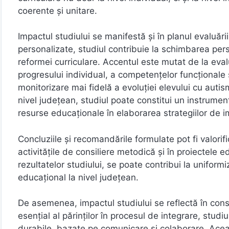
coerente și unitare.
Impactul studiului se manifestă și în planul evaluăr
personalizate, studiul contribuie la schimbarea persp
reformei curriculare. Accentul este mutat de la ev
progresului individual, a competențelor funcționale
monitorizare mai fidelă a evoluției elevului cu auti
nivel județean, studiul poate constitui un instrumen
resurse educaționale în elaborarea strategiilor de 
Concluziile și recomandările formulate pot fi valori
activitățile de consiliere metodică și în proiectele
rezultatelor studiului, se poate contribui la uniformiz
educațional la nivel județean.
De asemenea, impactul studiului se reflectă în consol
esențial al părinților în procesul de integrare, stu
durabile, bazate pe comunicare și colaborare. Acea