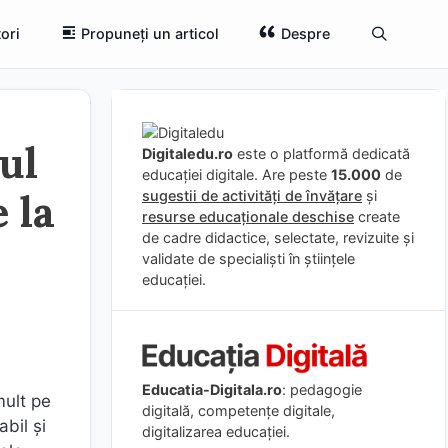
ori
Propuneți un articol
Despre
ul
Digitaledu.ro
este o platformă dedicată
educației digitale. Are peste
15.000
de
 la
sugestii de activități de învățare
și
resurse educaționale deschise
create
de cadre didactice, selectate, revizuite și
validate de specialiști în științele
educației.
Educatia-Digitala.ro
: pedagogie
mult pe
digitală, competențe digitale,
bil și
digitalizarea educației.