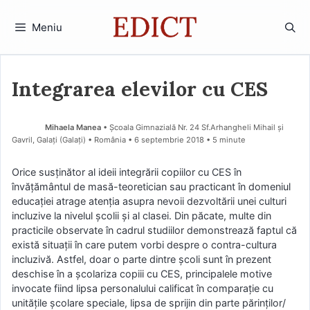
Sari
la
Meniu
conținut
Integrarea elevilor cu CES
Mihaela Manea
• Școala Gimnazială Nr. 24 Sf.Arhangheli Mihail și
Gavril, Galați (Galaţi) • România
6 septembrie 2018
• 5 minute
Orice susținător al ideii integrării copiilor cu CES în
învățământul de masă-teoretician sau practicant în domeniul
educaţiei atrage atenţia asupra nevoii dezvoltării unei culturi
incluzive la nivelul școlii și al clasei. Din păcate, multe din
practicile observate în cadrul studiilor demonstrează faptul că
există situaţii în care putem vorbi despre o contra-cultura
incluzivă. Astfel, doar o parte dintre școli sunt în prezent
deschise în a școlariza copiii cu CES, principalele motive
invocate fiind lipsa personalului calificat în comparaţie cu
unitățile școlare speciale, lipsa de sprijin din parte părinților/