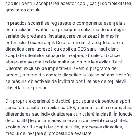
copiilor pentru acceptarea acestor copii, cât şi complexitatea/
gravitatea cazului.
În practica scolară se regăseşte o componentă esenţiala a
personalizării învatării ,ce presupune utilizarea de strategii
variate de predare si învatare,care valorizează la maxim
potenţialul fiecarui copil. De asemenea ,strategiile cadrelor
didactice care lucrează cu copii cu CES sunt insuficient
adaptate diferitelor situaţii de invaţare, stilurile didactice
observate avantajând de multe ori grupurile elevilor “buni”.
Orientaţi exclusiv de imperativul „avem o pragramă de
predat”, o parte din cadrele didactice nu ajung să analizeze în
ce măsura obiectivele de învăţare pot fi atinse de toţi elevii
clasei la care predau.
Din propria experienţă didactică, pot spune că pentru a spori
şansa de reusită a copiilor cu CES,o primă soluţie o constituie
diferenţierea sau individualizarea curriculară la clasă. În funcţie
de dificultăţile pe care aceştia le au si de nivelul cunoştintelor
şcolare vor fi adaptate: conţinuturile, procesele didactice,
mediul de invăţare şi procesul de evaluare.