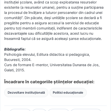
instituţiei şcolare, având ca scop exploatarea resurselor
existente (a resurselor umane), pentru a susţine participarea
la procesul de învăţare a tuturor persoanelor din cadrul unei
comunităţi”. Din păcate, deşi unităţile şcolare se declară a fi
pregătite pentru a asigura accesul la serviciul de educaţie
pentru toţi membrii comunitaţii, indiferent de caracteristicile
dezavantajele sau dificultăţile acestora, acest lucru nu
înseamnă faptul că se asigură aceleaşi şanse educaţionale.
Bibliografie:
Psihologia elevului, Editura didactica si pedagogica,
Bucuresti, 2004.
Curs de formare E-mentor, Universitatea Dunarea de Jos,
Galati, 2015.
Încadrare în categoriile științelor educației:
Dezvoltare instituțională
Politici educaționale