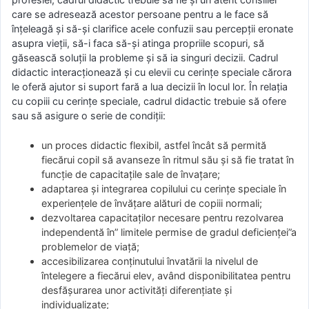
care se adresează acestor persoane pentru a le face să
înţeleagă şi să-şi clarifice acele confuzii sau percepţii eronate
asupra vieţii, să-i faca să-şi atinga propriile scopuri, să
găsească soluţii la probleme şi să ia singuri decizii. Cadrul
didactic interacţionează şi cu elevii cu cerinţe speciale cărora
le oferă ajutor si suport fară a lua decizii în locul lor. În relaţia
cu copiii cu cerinţe speciale, cadrul didactic trebuie să ofere
sau să asigure o serie de condiții:
un proces didactic flexibil, astfel încât să permită
fiecărui copil să avanseze în ritmul său şi să fie tratat în
funcţie de capacitaţile sale de învaţare;
adaptarea şi integrarea copilului cu cerinţe speciale în
experienţele de învăţare alături de copiii normali;
dezvoltarea capacitaţilor necesare pentru rezolvarea
independentă în” limitele permise de gradul deficienţei”a
problemelor de viaţă;
accesibilizarea conţinutului învatării la nivelul de
întelegere a fiecărui elev, având disponibilitatea pentru
desfăşurarea unor activităţi diferenţiate şi
individualizate;