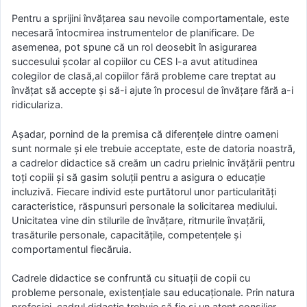
Pentru a sprijini învăţarea sau nevoile comportamentale, este
necesară întocmirea instrumentelor de planificare. De
asemenea, pot spune că un rol deosebit în asigurarea
succesului şcolar al copiilor cu CES l-a avut atitudinea
colegilor de clasă,al copiilor fără probleme care treptat au
învăţat să accepte şi să-i ajute în procesul de învăţare fără a-i
ridiculariza.
Aşadar, pornind de la premisa că diferenţele dintre oameni
sunt normale şi ele trebuie acceptate, este de datoria noastră,
a cadrelor didactice să creăm un cadru prielnic învăţării pentru
toţi copiii şi să gasim soluţii pentru a asigura o educaţie
incluzivă. Fiecare individ este purtătorul unor particularităţi
caracteristice, răspunsuri personale la solicitarea mediului.
Unicitatea vine din stilurile de învăţare, ritmurile învaţării,
trasăturile personale, capacităţile, competenţele şi
comportamentul fiecăruia.
Cadrele didactice se confruntă cu situaţii de copii cu
probleme personale, existenţiale sau educaţionale. Prin natura
profesiei, cadrul didactic trebuie să fie şi un atent consilier