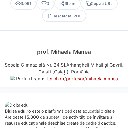
3.091
0
Share
Copiați URL
Descărcați PDF
PDF
prof. Mihaela Manea
Școala Gimnazială Nr. 24 Sf.Arhangheli Mihail și Gavril,
Galați (Galaţi), România
Profil iTeach:
iteach.ro/profesor/mihaela.manea
Digitaledu.ro
este o platformă dedicată educației digitale.
Are peste
15.000
de
sugestii de activități de învățare
și
resurse educaționale deschise
create de cadre didactice,