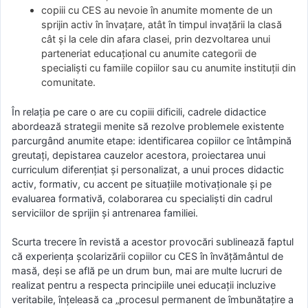
copiii cu CES au nevoie în anumite momente de un
sprijin activ în învaţare, atât în timpul invaţării la clasă
cât şi la cele din afara clasei, prin dezvoltarea unui
parteneriat educaţional cu anumite categorii de
specialişti cu famiile copiilor sau cu anumite instituţii din
comunitate.
În relaţia pe care o are cu copiii dificili, cadrele didactice
abordează strategii menite să rezolve problemele existente
parcurgând anumite etape: identificarea copiilor ce întâmpină
greutaţi, depistarea cauzelor acestora, proiectarea unui
curriculum diferenţiat şi personalizat, a unui proces didactic
activ, formativ, cu accent pe situaţiile motivaţionale şi pe
evaluarea formativă, colaborarea cu specialişti din cadrul
serviciilor de sprijin şi antrenarea familiei.
Scurta trecere în revistă a acestor provocări sublinează faptul
că experienţa şcolarizării copiilor cu CES în învăţământul de
masă, deşi se află pe un drum bun, mai are multe lucruri de
realizat pentru a respecta principiile unei educaţii incluzive
veritabile, înţeleasă ca „procesul permanent de îmbunătaţire a