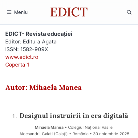
Sari
la
Meniu
conținut
EDICT- Revista educației
Editor: Editura Agata
ISSN: 1582-909X
www.edict.ro
Coperta 1
Autor: Mihaela Manea
Designul instruirii în era digitală
Mihaela Manea
• Colegiul Național Vasile
Alecsandri, Galați (Galaţi) • România
30 noiembrie 2025