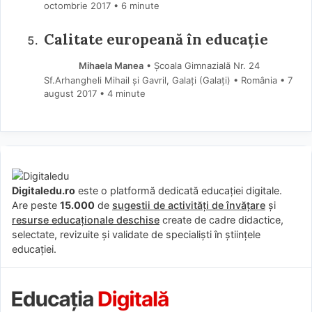
octombrie 2017
• 6 minute
Calitate europeană în educație
Mihaela Manea
• Școala Gimnazială Nr. 24
Sf.Arhangheli Mihail și Gavril, Galați (Galați) • România
7
august 2017
• 4 minute
Digitaledu.ro
este o platformă dedicată educației digitale.
Are peste
15.000
de
sugestii de activități de învățare
și
resurse educaționale deschise
create de cadre didactice,
selectate, revizuite și validate de specialiști în științele
educației.