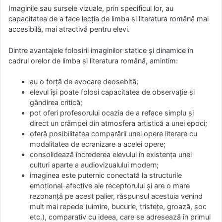
Imaginile sau sursele vizuale, prin specificul lor, au
capacitatea de a face lecția de limba și literatura română mai
accesibilă, mai atractivă pentru elevi.
Dintre avantajele folosirii imaginilor statice și dinamice în
cadrul orelor de limba și literatura română, amintim:
au o forță de evocare deosebită;
elevul își poate folosi capacitatea de observație și
gândirea critică;
pot oferi profesorului ocazia de a reface simplu și
direct un crâmpei din atmosfera artistică a unei epoci;
oferă posibilitatea comparării unei opere literare cu
modalitatea de ecranizare a acelei opere;
consolidează încrederea elevului în existența unei
culturi aparte a audiovizualului modern;
imaginea este puternic conectată la structurile
emoţional-afective ale receptorului şi are o mare
rezonanţă pe acest palier, răspunsul acestuia venind
mult mai repede (uimire, bucurie, tristeţe, groază, şoc
etc.), comparativ cu ideea, care se adresează în primul