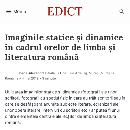
Sari
la
Meniu
conținut
Imaginile statice și dinamice
în cadrul orelor de limba și
literatura română
Ioana-Alexandra Dălălău
• Liceul de Artă, Tg. Mureș (Mureş) •
România
4 mai 2019
• 3 minute
Utilizarea imaginilor statice și dinamice (fotografii ale unor
scriitori, fotografii cu spațiul fizic în care au trăit scriitorii sau în
care se desfășoară anumite subiecte literare, ecranizări ale
unor opera literare, interviuri cu scriitori etc.) ar putea fi unul
dintre elementele centrale ale lecțiilor de limba și literatura
română.