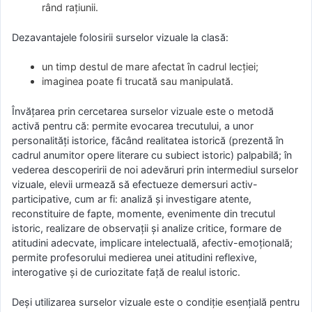
rând raţiunii.
Dezavantajele folosirii surselor vizuale la clasă:
un timp destul de mare afectat în cadrul lecției;
imaginea poate fi trucată sau manipulată.
Învățarea prin cercetarea surselor vizuale este o metodă
activă pentru că: permite evocarea trecutului, a unor
personalități istorice, făcând realitatea istorică (prezentă în
cadrul anumitor opere literare cu subiect istoric) palpabilă; în
vederea descoperirii de noi adevăruri prin intermediul surselor
vizuale, elevii urmează să efectueze demersuri activ-
participative, cum ar fi: analiză și investigare atente,
reconstituire de fapte, momente, evenimente din trecutul
istoric, realizare de observații și analize critice, formare de
atitudini adecvate, implicare intelectuală, afectiv-emoțională;
permite profesorului medierea unei atitudini reflexive,
interogative și de curiozitate față de realul istoric.
Deși utilizarea surselor vizuale este o condiție esențială pentru