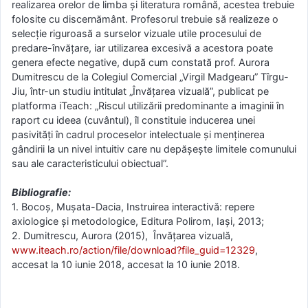
realizarea orelor de limba și literatura română, acestea trebuie
folosite cu discernământ. Profesorul trebuie să realizeze o
selecție riguroasă a surselor vizuale utile procesului de
predare-învățare, iar utilizarea excesivă a acestora poate
genera efecte negative, după cum constată prof. Aurora
Dumitrescu de la Colegiul Comercial „Virgil Madgearu” Tîrgu-
Jiu, într-un studiu intitulat „Învățarea vizuală”, publicat pe
platforma iTeach: „Riscul utilizării predominante a imaginii în
raport cu ideea (cuvântul), îl constituie inducerea unei
pasivităţi în cadrul proceselor intelectuale şi menţinerea
gândirii la un nivel intuitiv care nu depăşeşte limitele comunului
sau ale caracteristicului obiectual”.
Bibliografie:
1. Bocoș, Mușata-Dacia, Instruirea interactivă: repere
axiologice și metodologice, Editura Polirom, Iași, 2013;
2. Dumitrescu, Aurora (2015), Învățarea vizuală,
www.iteach.ro/action/file/download?file_guid=12329
,
accesat la 10 iunie 2018, accesat la 10 iunie 2018.