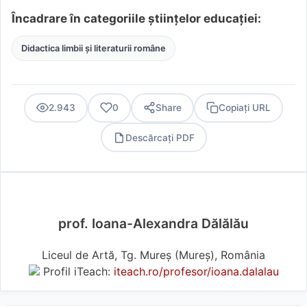
Încadrare în categoriile științelor educației:
Didactica limbii și literaturii române
2.943
0
Share
Copiați URL
Descărcați PDF
PDF
prof. Ioana-Alexandra Dălălău
Liceul de Artă, Tg. Mureș (Mureş), România
Profil iTeach:
iteach.ro/profesor/ioana.dalalau