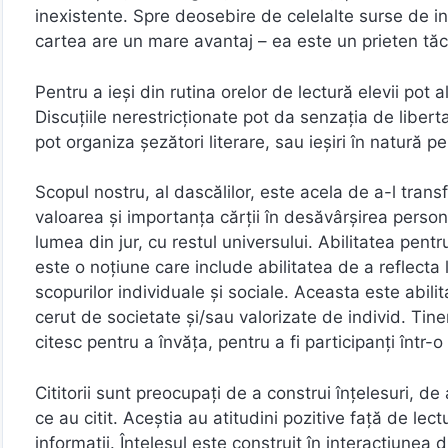
inexistente. Spre deosebire de celelalte surse de inf
cartea are un mare avantaj – ea este un prieten tăcu
Pentru a ieşi din rutina orelor de lectură elevii pot 
Discuțiile nerestricționate pot da senzația de liberta
pot organiza şezători literare, sau ieşiri în natură p
Scopul nostru, al dascălilor, este acela de a-l tran
valoarea şi importanţa cărţii în desăvârşirea personal
lumea din jur, cu restul universului. Abilitatea pent
este o noțiune care include abilitatea de a reflecta
scopurilor individuale și sociale. Aceasta este abilit
cerut de societate și/sau valorizate de individ. Tineri
citesc pentru a învăța, pentru a fi participanți într-
Cititorii sunt preocupați de a construi înțelesuri, de 
ce au citit. Aceștia au atitudini pozitive față de lec
informații. Înțelesul este construit în interacțiunea 