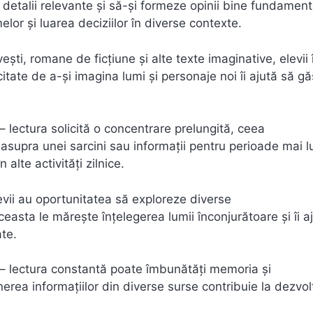
și detalii relevante și să-și formeze opinii bine fundament
elor și luarea deciziilor în diverse contexte.
vești, romane de ficțiune și alte texte imaginative, elevii 
itate de a-și imagina lumi și personaje noi îi ajută să g
– lectura solicită o concentrare prelungită, ceea
a asupra unei sarcini sau informații pentru perioade mai l
 alte activități zilnice.
levii au oportunitatea să exploreze diverse
Aceasta le mărește înțelegerea lumii înconjurătoare și îi a
ate.
– lectura constantă poate îmbunătăți memoria și
ținerea informațiilor din diverse surse contribuie la dezvo