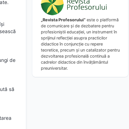
ate.
„Revista Profesorului”
este o platformă
își
de comunicare și de dezbatere pentru
ăsească
profesioniștii educației, un instrument în
sprijinul reflecției asupra practicilor
didactice în conjuncție cu repere
teoretice, precum și un catalizator pentru
dezvoltarea profesională continuă a
ungi de
cadrelor didactice din învățământul
preuniversitar.
jută să
ltarea