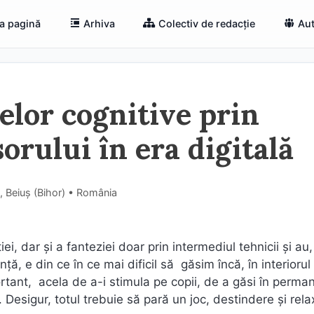
a pagină
Arhiva
Colectiv de redacție
Aut
lor cognitive prin
sorului în era digitală
, Beiuș (Bihor) • România
ei, dar și a fanteziei doar prin intermediul tehnicii şi au,
nţă, e din ce în ce mai dificil să găsim încă, în interiorul 
ortant, acela de a-i stimula pe copii, de a găsi în perma
 Desigur, totul trebuie să pară un joc, destindere şi rela