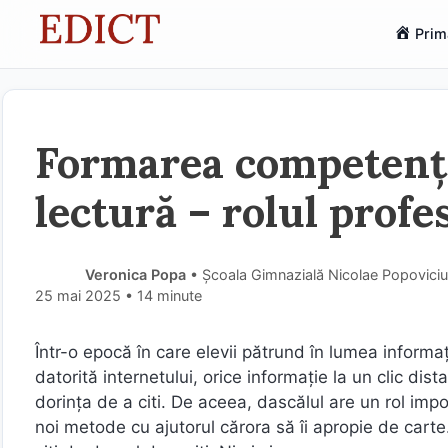
Sari
Prim
la
conținut
Formarea competențe
lectură – rolul profe
Veronica Popa
• Școala Gimnazială Nicolae Popoviciu
25 mai 2025
• 14 minute
Într-o epocă în care elevii pătrund în lumea informaţi
datorită internetului, orice informaţie la un clic dista
dorinţa de a citi. De aceea, dascălul are un rol imp
noi metode cu ajutorul cărora să îi apropie de carte.