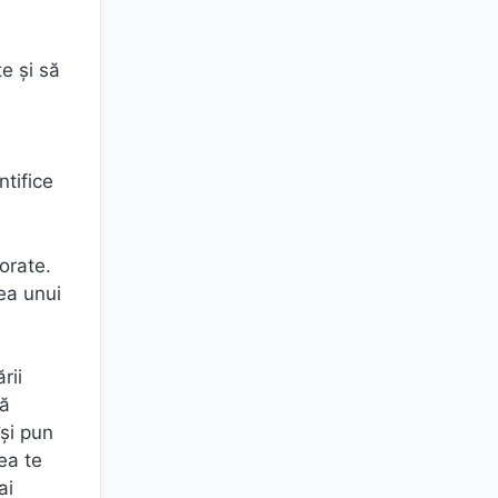
e și să
ntifice
orate.
ea unui
rii
ră
îşi pun
ea te
ai