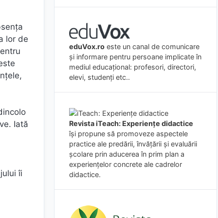
bsenţa
a lor de
eduVox.ro
este un canal de comunicare
pentru
și informare pentru persoane implicate în
este
mediul educațional: profesori, directori,
nţele,
elevi, studenți etc..
dincolo
Revista iTeach: Experienţe didactice
ve. Iată
îşi propune să promoveze aspectele
practice ale predării, învăţării şi evaluării
şcolare prin aducerea în prim plan a
experienţelor concrete ale cadrelor
ului îi
didactice.