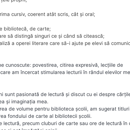
ma cursiv, coerent atât scris, cât şi oral;
de bibliotecă, de carte;
care să distingă singuri ce şi când să citească;
iză a operei literare care să-i ajute pe elevi să comuni
e cunoscute: povestirea, citirea expresivă, lecţiile de
care am încercat stimularea lecturii în rândul elevilor m
mi sunt pasionată de lectură și discut cu ei despre cărțil
rea și imaginația mea.
rea de volume pentru biblioteca școlii, am sugerat titluri
a fondului de carte al bibliotecii școlii.
 lectură, precum cluburi de carte sau ore de lectură în 