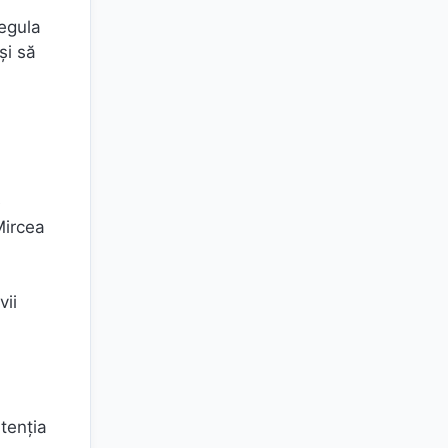
regula
și să
a
e
Mircea
vii
tenția