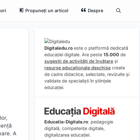
ori
Propuneți un articol
Despre
Digitaledu.ro
este o platformă dedicată
educației digitale. Are peste
15.000
de
sugestii de activități de învățare
și
resurse educaționale deschise
create
de cadre didactice, selectate, revizuite și
validate de specialiști în științele
educației.
lor,
Educatia-Digitala.ro
: pedagogie
nenţă
digitală, competențe digitale,
xare. A
digitalizarea educației.