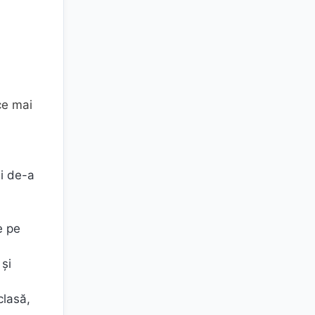
ce mai
ei de-a
e pe
 și
clasă,