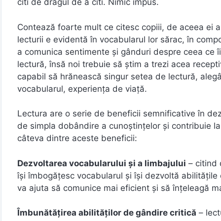
citi de dragul de a citi. Nimic impus.
Contează foarte mult ce citesc copiii, de aceea ei 
lecturii e evidentă în vocabularul lor sărac, în compo
a comunica sentimente şi gânduri despre ceea ce îi 
lectură, însă noi trebuie să ştim a trezi acea recept
capabil să hrănească singur setea de lectură, alegâ
vocabularul, experienţa de viaţă.
Lectura are o serie de beneficii semnificative în dez
de simpla dobândire a cunoștințelor și contribuie la 
câteva dintre aceste beneficii:
Dezvoltarea vocabularului și a limbajului
– citind 
își îmbogățesc vocabularul și își dezvoltă abilitățile
va ajuta să comunice mai eficient și să înțeleagă 
Îmbunătățirea abilităților de gândire critică
– lect