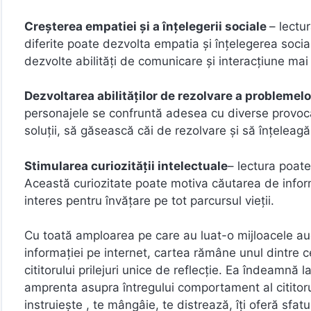
Creșterea empatiei și a înțelegerii sociale
– lectu
diferite poate dezvolta empatia și înțelegerea socia
dezvolte abilități de comunicare și interacțiune mai 
Dezvoltarea abilităților de rezolvare a problemel
personajele se confruntă adesea cu diverse provocări
soluții, să găsească căi de rezolvare și să înțeleagă
Stimularea curiozității intelectuale
– lectura poate
Această curiozitate poate motiva căutarea de infor
interes pentru învățare pe tot parcursul vieții.
Cu toată amploarea pe care au luat-o mijloacele audi
informaţiei pe internet, cartea rămâne unul dintre c
cititorului prilejuri unice de reflecţie. Ea îndeamnă 
amprenta asupra întregului comportament al cititorulu
instruieşte , te mângâie, te distrează, îţi oferă sfatur