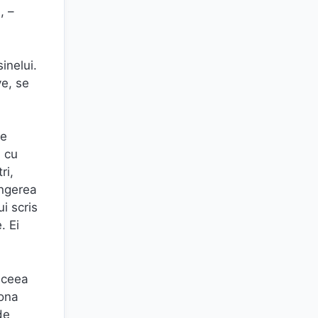
, –
inelui.
ve, se
de
a cu
tri,
ingerea
i scris
. Ei
a ceea
iona
de