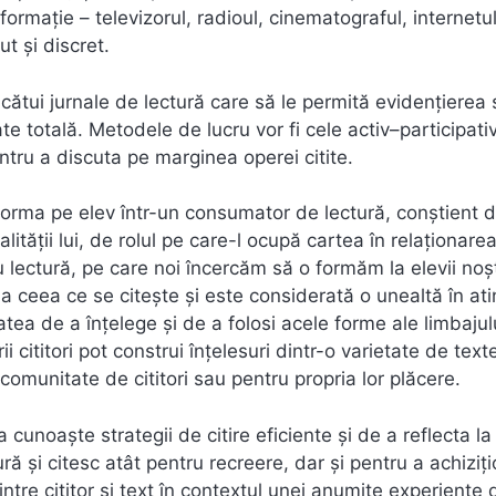
ormaţie – televizorul, radioul, cinematograful, internetul
t şi discret.
alcătui jurnale de lectură care să le permită evidențierea s
te totală. Metodele de lucru vor fi cele activ–participati
entru a discuta pe marginea operei citite.
sforma pe elev într-un consumator de lectură, conştient 
ităţii lui, de rolul pe care-l ocupă cartea în relaţionare
ru lectură, pe care noi încercăm să o formăm la elevii noş
 la ceea ce se citește și este considerată o unealtă în at
atea de a înțelege și de a folosi acele forme ale limbajulu
i cititori pot construi înțelesuri dintr-o varietate de texte
o comunitate de cititori sau pentru propria lor plăcere.
a cunoaște strategii de citire eficiente și de a reflecta l
tură și citesc atât pentru recreere, dar și pentru a achiziț
dintre cititor și text în contextul unei anumite experiențe 