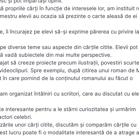
sc și pot împărtăși opinii.
ă propriile cărți în funcție de interesele lor, am instituit 
emestru elevii au ocazia să prezinte o carte aleasă de ei 
e, îi încurajez pe elevi să-și exprime părerea cu privire l
e diverse teme sau aspecte din cărțile citite. Elevii pot
să vadă subiectele din mai multe perspective.
jat să creeze proiecte precum ilustrații, povestiri scurt
, videoclipuri. Spre exemplu, după citirea unui roman de 
ct în care pornind de la conținutul romanului au făcut o
m organizat întâlniri cu scriitori, care au discutat cu ele
 interesante pentru a le stârni curiozitatea și urmărim
ctori celebri.
rile unor cărți citite, discutăm și comparăm cărțile cu
st lucru poate fi o modalitate interesantă de a atrage a