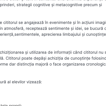
prinderi, strategii cognitive și metacognitive precum și
re cititorul se angajează în evenimente și în acțiuni imag
în atmosferă, receptează sentimente și idei, se bucură 
periență,sentimentele, aprecierea limbajului și cunoștințe
hiziţionarea şi utilizarea de informaţii când cititorul nu 
lă. Cititorul poate depăși achiziția de cunoștințe folosin
 forme dar distincția majoră o face organizarea cronologi
ră al elevilor vizează:
ele proprii;