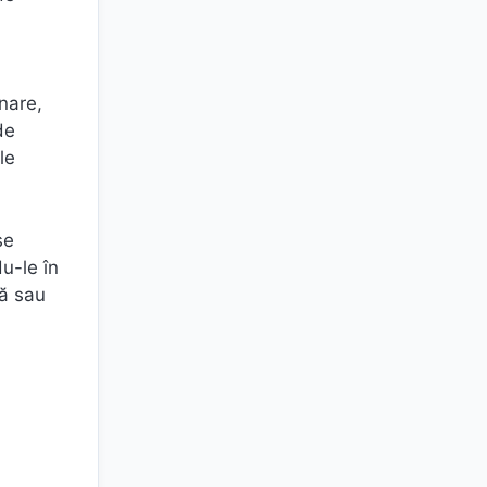
inare,
de
le
se
du-le în
că sau