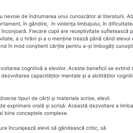
au nevoie de îndrumarea unui cunoscător al literaturii. A
rtament, în gândire, în violența limbajului, în dificultate
înconjoară. Fiecare copil are receptivitate sufletească 
ivitate, a o hrăni şi a o menţine trează până când elevul 
nd în mod conştient cărţile pentru a-şi îmbogăţi cunoşti
voltarea cognitivă a elevilor. Aceste beneficii se extind 
dezvoltarea capacităților mentale și a abilităților cogniti
diverse tipuri de cărți și materiale scrise, elevii
 de exprimare orală și scrisă. Această dezvoltare a limbaj
mai bine conceptele complexe.
ura încurajează elevii să gândească critic, să