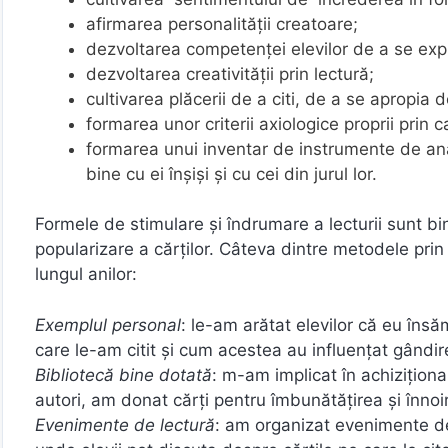
afirmarea personalității creatoare;
dezvoltarea competenţei elevilor de a se expri
dezvoltarea creativităţii prin lectură;
cultivarea plăcerii de a citi, de a se apropia 
formarea unor criterii axiologice proprii prin 
formarea unui inventar de instrumente de anal
bine cu ei înșişi şi cu cei din jurul lor.
Formele de stimulare şi îndrumare a lecturii sunt bin
popularizare a cărţilor. Câteva dintre metodele prin 
lungul anilor:
Exemplul personal
: le-am arătat elevilor că eu însă
care le-am citit și cum acestea au influențat gândi
Bibliotecă bine dotată
: m-am implicat în achiziționa
autori, am donat cărți pentru îmbunătățirea și înnoire
Evenimente de lectură
: am organizat evenimente de