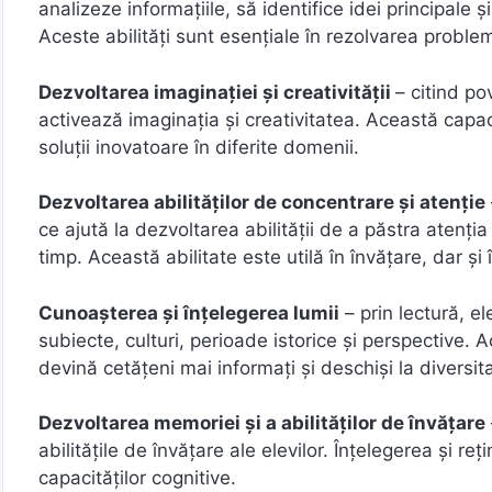
analizeze informațiile, să identifice idei principale 
Aceste abilități sunt esențiale în rezolvarea problem
Dezvoltarea imaginației și creativității
– citind po
activează imaginația și creativitatea. Această capac
soluții inovatoare în diferite domenii.
Dezvoltarea abilităților de concentrare și atenție
ce ajută la dezvoltarea abilității de a păstra atenți
timp. Această abilitate este utilă în învățare, dar și în
Cunoașterea și înțelegerea lumii
– prin lectură, e
subiecte, culturi, perioade istorice și perspective. 
devină cetățeni mai informați și deschiși la diversit
Dezvoltarea memoriei și a abilităților de învățare
abilitățile de învățare ale elevilor. Înțelegerea și re
capacităților cognitive.