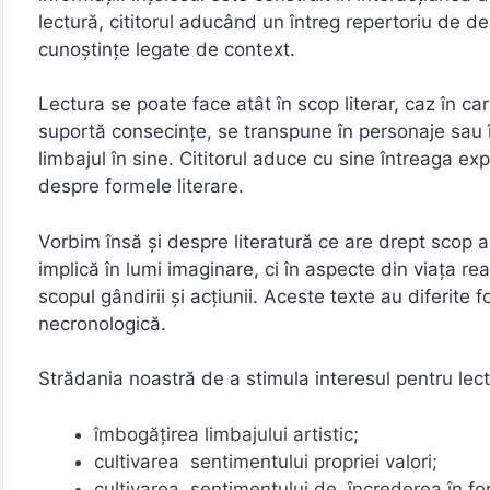
lectură, cititorul aducând un întreg repertoriu de de
cunoștințe legate de context.
Lectura se poate face atât în scop literar, caz în ca
suportă consecințe, se transpune în personaje sau 
limbajul în sine. Cititorul aduce cu sine întreaga ex
despre formele literare.
Vorbim însă şi despre literatură ce are drept scop ac
implică în lumi imaginare, ci în aspecte din viața rea
scopul gândirii și acțiunii. Aceste texte au diferite
necronologică.
Strădania noastră de a stimula interesul pentru lectu
îmbogățirea limbajului artistic;
cultivarea sentimentului propriei valori;
cultivarea sentimentului de încrederea în forț