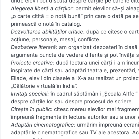
unde elevii pot discuta despre cărțile pe care le cite
Alegerea liberă a cărților
: permit elevilor să-și aleag
„o carte citită = o notă bună” prin care o dată pe s
primească o notă în catalog.
Dezvoltarea abilităților critice
: după ce citesc o cart
acțiune, personaje, mesaj, conflicte.
Dezbatere literară:
am organizat dezbateri în clasă p
argumenta puncte de vedere diferite și pot învăța 
Proiecte creative:
după lectura unei cărți i-am încura
inspirate de cărți sau adaptări teatrale, prezentări
Eliade, elevii din clasele a IX-a au realizat un proie
„Călătorie virtuală în India”.
Invitați speciali:
în cadrul săptămânii „Școala Altfel” a
despre cărțile lor sau despre procesul de scriere.
Citește în public:
citesc mereu elevilor mei fragmente
împreună fragmente în lectura autorilor sau a unor a
Adaptări cinematografice:
urmărim împreună ecraniză
adaptările cinematografice sau TV ale acestora. Ace