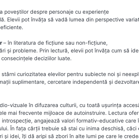
ra poveștilor despre personaje cu experiențe
lă. Elevii pot învăța să vadă lumea din perspective variat
eficiente.
or
– în literatura de ficțiune sau non-ficțiune,
 și probleme. Prin lectură, elevii pot învăța cum să ide
 consecințele deciziilor luate.
 stârni curiozitatea elevilor pentru subiecte noi și neexpl
mații suplimentare, cercetare independentă și dezvoltar
o-vizuale în difuzarea culturii, cu toată uşurinţa accesă
ele mai frecvente mijloace de autoinstruire. Lectura ofe
la introspecţie, angajează valori formativ-educative care 
i. În faţa cărţii trebuie să stai cu inima deschisă, căci 
i şi idei, îţi dă aripi să zbori în alte lumi pe care le crede